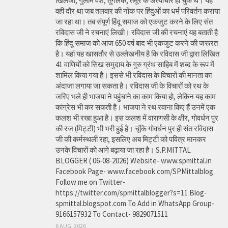
खिलजी, गुलाम वंश, तुगलक, तैमूर के अत्याचार हो चुके थे। यह
वही दौर था जब तलवार की नोंक पर हिंदुओं का धर्म परिवर्तन कराया
जा रहा था। तब संपूर्ण हिंदू समाज को एकजुट करने के लिए संत
रविदास जी ने रचनाएं लिखी। रविदास जी की रचनाएं यह बताती है
कि हिंदू समाज को आज 650 वर्ष बाद भी एकजुट करने की जरूरत
है। यहां यह खासतौर से उल्लेखनीय है कि रविदास जी द्वारा लिखित
41 वाणियोंं को सिख समुदाय के गुरु ग्रंथ साहिब में शब्द के रूप में
शामिल किया गया है। इससे भी रविदास के विचारों की मानता का
अंदाजा लगाया जा सकता है। रविदास जी के विचारों को रथ के
जरिए भले ही भाजपा ने पहुंचाने का काम किया हो, लेकिन यह काम
कांग्रेस भी कर सकती है। भाजपा ने रथ रवाना किए हैं उनमें एक
कलश भी रखा हुआ है। इस कलश में वाराणसी के क्षीर, गोवर्धन पुर
की रज (मिट्टी) भी भरी हुई है। चूंकि गोवर्धन पुर ही संत रविदास
जी की कर्मस्थली रहा, इसलिए अब मिट्टी को पवित्र मानकर
उनके विचारों को आगे बढ़ाया जा रहा है। S.P.MITTAL
BLOGGER ( 06-08-2026) Website- www.spmittal.in
Facebook Page- www.facebook.com/SPMittalblog
Follow me on Twitter-
https://twitter.com/spmittalblogger?s=11 Blog-
spmittal.blogspot.com To Add in WhatsApp Group-
9166157932 To Contact- 9829071511
6 AUG, 2026