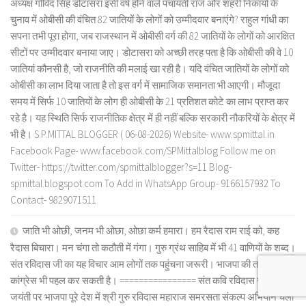
अध्यक्ष गोविंद सिंह डोटासरा इसी वर्ष होने वाले पंचायती राज और शहरी निकायों के
चुनाव में ओबीसी की वंचित 82 जातियों के लोगों को उम्मीदवार बनाएंगे? राहुल गांधी का
सपना तभी पूरा होगा, जब राजस्थान में ओबीसी वर्ग की 82 जातियों के लोगों को आरक्षित
सीटों पर उम्मीदवार बनाया जाए। डोटासरा को अच्छी तरह पता है कि ओबीसी की वे 10
जातियां कौनसी है, जो राजनीति की मलाई खा रही है। यदि वंचित जातियों के लोगों को
ओबीसी का लाभ दिया जाता है तो इस वर्ग में सामाजिक समानता भी आएगी। मौजूदा
समय में सिर्फ 10 जातियों के लोग ही ओबीसी के 21 प्रतिशत कोटे का लाभ प्राप्त कर
रहे है। यह स्थिति सिर्फ राजनीतिक क्षेत्र में ही नहीं बल्कि सरकारी नौकरियों के क्षेत्र में
भी है। S.P.MITTAL BLOGGER ( 06-08-2026) Website- www.spmittal.in
Facebook Page- www.facebook.com/SPMittalblog Follow me on
Twitter- https://twitter.com/spmittalblogger?s=11 Blog-
spmittal.blogspot.com To Add in WhatsApp Group- 9166157932 To
Contact- 9829071511
जाति भी ओछी, जनम भी ओछा, ओछा कर्म हमारा। हम रैदास राम राई को, कह
रैदास बिचारा। मन चंगा तो कठौती में गंगा। गुरु ग्रंथ साहिब में भी 41 वाणियों के शब्द।
संत रविदास जी का यह विचार आम लोगों तक पहुंचना जरूरी। भाजपा की तरह
कांग्रेस भी पहल कर सकती है। ================ संत कवि रविदास जी 650 वीं
जयंती पर भाजपा पूरे देश में श्री गुरु रविदास महाराज समरसता संकल्प अभियान चला