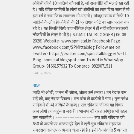
ओबीसी की वे 10 जातियां कौनसी है, जो राजनीति की मलाई खा रही
है। यदि वंचित जातियों के लोगों को ओबीसी का लाभ दिया जाता है तो
इस वर्ग में सामाजिक समानता भी आएगी। मौजूदा समय में सिर्फ 10
जातियों के लोग ही ओबीसी के 21 प्रतिशत कोटे का लाभ प्राप्त कर
रहे है। यह स्थिति सिर्फ राजनीतिक क्षेत्र में ही नहीं बल्कि सरकारी
नौकरियों के क्षेत्र में भी है। S.P.MITTAL BLOGGER ( 06-08-
2026) Website- www.spmittal.in Facebook Page-
www.facebook.com/SPMittalblog Follow me on
Twitter- https://twitter.com/spmittalblogger?s=11
Blog- spmittal.blogspot.com To Add in WhatsApp
Group- 9166157932 To Contact- 9829071511
6 AUG, 2026
NEW
जाति भी ओछी, जनम भी ओछा, ओछा कर्म हमारा। हम रैदास राम
राई को, कह रैदास बिचारा। मन चंगा तो कठौती में गंगा। गुरु ग्रंथ
साहिब में भी 41 वाणियों के शब्द। संत रविदास जी का यह विचार
आम लोगों तक पहुंचना जरूरी। भाजपा की तरह कांग्रेस भी पहल
कर सकती है। ================ संत कवि रविदास जी
650 वीं जयंती पर भाजपा पूरे देश में श्री गुरु रविदास महाराज
समरसता संकल्प अभियान चला रही है। इसी के अंतर्गत 5 अगस्त