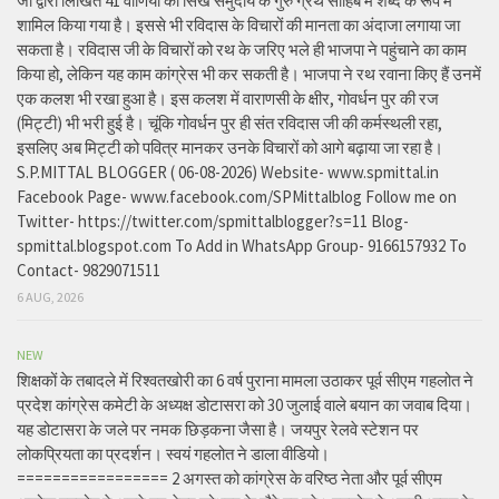
जी द्वारा लिखित 41 वाणियोंं को सिख समुदाय के गुरु ग्रंथ साहिब में शब्द के रूप में
शामिल किया गया है। इससे भी रविदास के विचारों की मानता का अंदाजा लगाया जा
सकता है। रविदास जी के विचारों को रथ के जरिए भले ही भाजपा ने पहुंचाने का काम
किया हो, लेकिन यह काम कांग्रेस भी कर सकती है। भाजपा ने रथ रवाना किए हैं उनमें
एक कलश भी रखा हुआ है। इस कलश में वाराणसी के क्षीर, गोवर्धन पुर की रज
(मिट्टी) भी भरी हुई है। चूंकि गोवर्धन पुर ही संत रविदास जी की कर्मस्थली रहा,
इसलिए अब मिट्टी को पवित्र मानकर उनके विचारों को आगे बढ़ाया जा रहा है।
S.P.MITTAL BLOGGER ( 06-08-2026) Website- www.spmittal.in
Facebook Page- www.facebook.com/SPMittalblog Follow me on
Twitter- https://twitter.com/spmittalblogger?s=11 Blog-
spmittal.blogspot.com To Add in WhatsApp Group- 9166157932 To
Contact- 9829071511
6 AUG, 2026
NEW
शिक्षकों के तबादले में रिश्वतखोरी का 6 वर्ष पुराना मामला उठाकर पूर्व सीएम गहलोत ने
प्रदेश कांग्रेस कमेटी के अध्यक्ष डोटासरा को 30 जुलाई वाले बयान का जवाब दिया।
यह डोटासरा के जले पर नमक छिड़कना जैसा है। जयपुर रेलवे स्टेशन पर
लोकप्रियता का प्रदर्शन। स्वयं गहलोत ने डाला वीडियो।
================= 2 अगस्त को कांग्रेस के वरिष्ठ नेता और पूर्व सीएम