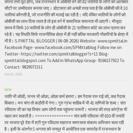
सपना तभी पूरा होगा, जब राजस्थान में ओबीसी वर्ग की 82 जातियों के लोगों को आरक्षित
सीटों पर उम्मीदवार बनाया जाए। डोटासरा को अच्छी तरह पता है कि ओबीसी की वे 10
जातियां कौनसी है, जो राजनीति की मलाई खा रही है। यदि वंचित जातियों के लोगों को
ओबीसी का लाभ दिया जाता है तो इस वर्ग में सामाजिक समानता भी आएगी। मौजूदा
समय में सिर्फ 10 जातियों के लोग ही ओबीसी के 21 प्रतिशत कोटे का लाभ प्राप्त कर
रहे है। यह स्थिति सिर्फ राजनीतिक क्षेत्र में ही नहीं बल्कि सरकारी नौकरियों के क्षेत्र में
भी है। S.P.MITTAL BLOGGER ( 06-08-2026) Website- www.spmittal.in
Facebook Page- www.facebook.com/SPMittalblog Follow me on
Twitter- https://twitter.com/spmittalblogger?s=11 Blog-
spmittal.blogspot.com To Add in WhatsApp Group- 9166157932 To
Contact- 9829071511
6 AUG, 2026
NEW
जाति भी ओछी, जनम भी ओछा, ओछा कर्म हमारा। हम रैदास राम राई को, कह रैदास
बिचारा। मन चंगा तो कठौती में गंगा। गुरु ग्रंथ साहिब में भी 41 वाणियों के शब्द। संत
रविदास जी का यह विचार आम लोगों तक पहुंचना जरूरी। भाजपा की तरह कांग्रेस भी
पहल कर सकती है। ================ संत कवि रविदास जी 650 वीं जयंती
पर भाजपा पूरे देश में श्री गुरु रविदास महाराज समरसता संकल्प अभियान चला रही
है। इसी के अंतर्गत 5 अगस्त को जयपुर में आयोजित एक समारोह में राजस्थान के