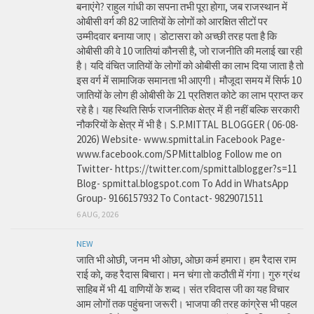
बनाएंगे? राहुल गांधी का सपना तभी पूरा होगा, जब राजस्थान में
ओबीसी वर्ग की 82 जातियों के लोगों को आरक्षित सीटों पर
उम्मीदवार बनाया जाए। डोटासरा को अच्छी तरह पता है कि
ओबीसी की वे 10 जातियां कौनसी है, जो राजनीति की मलाई खा रही
है। यदि वंचित जातियों के लोगों को ओबीसी का लाभ दिया जाता है तो
इस वर्ग में सामाजिक समानता भी आएगी। मौजूदा समय में सिर्फ 10
जातियों के लोग ही ओबीसी के 21 प्रतिशत कोटे का लाभ प्राप्त कर
रहे है। यह स्थिति सिर्फ राजनीतिक क्षेत्र में ही नहीं बल्कि सरकारी
नौकरियों के क्षेत्र में भी है। S.P.MITTAL BLOGGER ( 06-08-
2026) Website- www.spmittal.in Facebook Page-
www.facebook.com/SPMittalblog Follow me on
Twitter- https://twitter.com/spmittalblogger?s=11
Blog- spmittal.blogspot.com To Add in WhatsApp
Group- 9166157932 To Contact- 9829071511
6 AUG, 2026
NEW
जाति भी ओछी, जनम भी ओछा, ओछा कर्म हमारा। हम रैदास राम
राई को, कह रैदास बिचारा। मन चंगा तो कठौती में गंगा। गुरु ग्रंथ
साहिब में भी 41 वाणियों के शब्द। संत रविदास जी का यह विचार
आम लोगों तक पहुंचना जरूरी। भाजपा की तरह कांग्रेस भी पहल