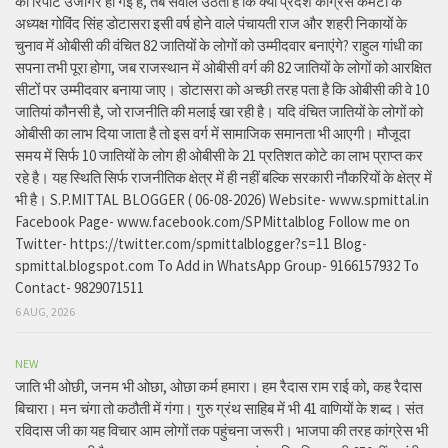
की रिपोर्ट उजागर हो गई है, तब सवाल उठता है कि क्या प्रदेश कांग्रेस कमेटी के
अध्यक्ष गोविंद सिंह डोटासरा इसी वर्ष होने वाले पंचायती राज और शहरी निकायों के
चुनाव में ओबीसी की वंचित 82 जातियों के लोगों को उम्मीदवार बनाएंगे? राहुल गांधी का
सपना तभी पूरा होगा, जब राजस्थान में ओबीसी वर्ग की 82 जातियों के लोगों को आरक्षित
सीटों पर उम्मीदवार बनाया जाए। डोटासरा को अच्छी तरह पता है कि ओबीसी की वे 10
जातियां कौनसी है, जो राजनीति की मलाई खा रही है। यदि वंचित जातियों के लोगों को
ओबीसी का लाभ दिया जाता है तो इस वर्ग में सामाजिक समानता भी आएगी। मौजूदा
समय में सिर्फ 10 जातियों के लोग ही ओबीसी के 21 प्रतिशत कोटे का लाभ प्राप्त कर
रहे है। यह स्थिति सिर्फ राजनीतिक क्षेत्र में ही नहीं बल्कि सरकारी नौकरियों के क्षेत्र में
भी है। S.P.MITTAL BLOGGER ( 06-08-2026) Website- www.spmittal.in
Facebook Page- www.facebook.com/SPMittalblog Follow me on
Twitter- https://twitter.com/spmittalblogger?s=11 Blog-
spmittal.blogspot.com To Add in WhatsApp Group- 9166157932 To
Contact- 9829071511
6 AUG, 2026
NEW
जाति भी ओछी, जनम भी ओछा, ओछा कर्म हमारा। हम रैदास राम राई को, कह रैदास
बिचारा। मन चंगा तो कठौती में गंगा। गुरु ग्रंथ साहिब में भी 41 वाणियों के शब्द। संत
रविदास जी का यह विचार आम लोगों तक पहुंचना जरूरी। भाजपा की तरह कांग्रेस भी