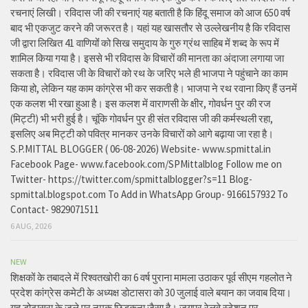
रचनाएं लिखी। रविदास जी की रचनाएं यह बताती है कि हिंदू समाज को आज 650 वर्ष
बाद भी एकजुट करने की जरूरत है। यहां यह खासतौर से उल्लेखनीय है कि रविदास
जी द्वारा लिखित 41 वाणियोंं को सिख समुदाय के गुरु ग्रंथ साहिब में शब्द के रूप में
शामिल किया गया है। इससे भी रविदास के विचारों की मानता का अंदाजा लगाया जा
सकता है। रविदास जी के विचारों को रथ के जरिए भले ही भाजपा ने पहुंचाने का काम
किया हो, लेकिन यह काम कांग्रेस भी कर सकती है। भाजपा ने रथ रवाना किए हैं उनमें
एक कलश भी रखा हुआ है। इस कलश में वाराणसी के क्षीर, गोवर्धन पुर की रज
(मिट्टी) भी भरी हुई है। चूंकि गोवर्धन पुर ही संत रविदास जी की कर्मस्थली रहा,
इसलिए अब मिट्टी को पवित्र मानकर उनके विचारों को आगे बढ़ाया जा रहा है।
S.P.MITTAL BLOGGER ( 06-08-2026) Website- www.spmittal.in
Facebook Page- www.facebook.com/SPMittalblog Follow me on
Twitter- https://twitter.com/spmittalblogger?s=11 Blog-
spmittal.blogspot.com To Add in WhatsApp Group- 9166157932 To
Contact- 9829071511
6 AUG, 2026
NEW
शिक्षकों के तबादले में रिश्वतखोरी का 6 वर्ष पुराना मामला उठाकर पूर्व सीएम गहलोत ने
प्रदेश कांग्रेस कमेटी के अध्यक्ष डोटासरा को 30 जुलाई वाले बयान का जवाब दिया।
यह डोटासरा के जले पर नमक छिड़कना जैसा है। जयपुर रेलवे स्टेशन पर