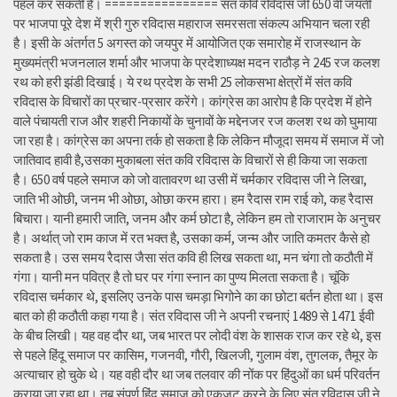
पहल कर सकती है। ================ संत कवि रविदास जी 650 वीं जयंती
पर भाजपा पूरे देश में श्री गुरु रविदास महाराज समरसता संकल्प अभियान चला रही
है। इसी के अंतर्गत 5 अगस्त को जयपुर में आयोजित एक समारोह में राजस्थान के
मुख्यमंत्री भजनलाल शर्मा और भाजपा के प्रदेशाध्यक्ष मदन राठौड़ ने 245 रज कलश
रथ को हरी झंडी दिखाई। ये रथ प्रदेश के सभी 25 लोकसभा क्षेत्रों में संत कवि
रविदास के विचारों का प्रचार-प्रसार करेंगे। कांग्रेस का आरोप है कि प्रदेश में होने
वाले पंचायती राज और शहरी निकायों के चुनावों के मद्देनजर रज कलश रथ को घुमाया
जा रहा है। कांग्रेस का अपना तर्क हो सकता है कि लेकिन मौजूदा समय में समाज में जो
जातिवाद हावी है,उसका मुकाबला संत कवि रविदास के विचारों से ही किया जा सकता
है। 650 वर्ष पहले समाज को जो वातावरण था उसी में चर्मकार रविदास जी ने लिखा,
जाति भी ओछी, जनम भी ओछा, ओछा करम हारा। हम रैदास राम राई को, कह रैदास
बिचारा। यानी हमारी जाति, जनम और कर्म छोटा है, लेकिन हम तो राजाराम के अनुचर
है। अर्थात् जो राम काज में रत भक्त है, उसका कर्म, जन्म और जाति कमतर कैसे हो
सकता है। उस समय रैदास जैसा संत कवि ही लिख सकता था, मन चंगा तो कठौती में
गंगा। यानी मन पवित्र है तो घर पर गंगा स्नान का पुण्य मिलता सकता है। चूंकि
रविदास चर्मकार थे, इसलिए उनके पास चमड़ा भिगोने का का छोटा बर्तन होता था। इस
बात को ही कठौती कहा गया है। संत रविदास जी ने अपनी रचनाएं 1489 से 1471 ईवी
के बीच लिखी। यह वह दौर था, जब भारत पर लोदी वंश के शासक राज कर रहे थे, इस
से पहले हिंदू समाज पर कासिम, गजनवी, गौरी, खिलजी, गुलाम वंश, तुगलक, तैमूर के
अत्याचार हो चुके थे। यह वही दौर था जब तलवार की नोंक पर हिंदुओं का धर्म परिवर्तन
कराया जा रहा था। तब संपूर्ण हिंदू समाज को एकजुट करने के लिए संत रविदास जी ने