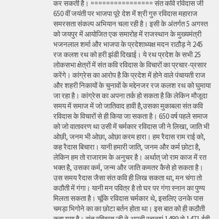
कर सकती है। ================ संत कवि रविदास जी
650 वीं जयंती पर भाजपा पूरे देश में श्री गुरु रविदास महाराज
समरसता संकल्प अभियान चला रही है। इसी के अंतर्गत 5 अगस्त
को जयपुर में आयोजित एक समारोह में राजस्थान के मुख्यमंत्री
भजनलाल शर्मा और भाजपा के प्रदेशाध्यक्ष मदन राठौड़ ने 245
रज कलश रथ को हरी झंडी दिखाई। ये रथ प्रदेश के सभी 25
लोकसभा क्षेत्रों में संत कवि रविदास के विचारों का प्रचार-प्रसार
करेंगे। कांग्रेस का आरोप है कि प्रदेश में होने वाले पंचायती राज
और शहरी निकायों के चुनावों के मद्देनजर रज कलश रथ को घुमाया
जा रहा है। कांग्रेस का अपना तर्क हो सकता है कि लेकिन मौजूदा
समय में समाज में जो जातिवाद हावी है,उसका मुकाबला संत कवि
रविदास के विचारों से ही किया जा सकता है। 650 वर्ष पहले समाज
को जो वातावरण था उसी में चर्मकार रविदास जी ने लिखा, जाति भी
ओछी, जनम भी ओछा, ओछा करम हारा। हम रैदास राम राई को,
कह रैदास बिचारा। यानी हमारी जाति, जनम और कर्म छोटा है,
लेकिन हम तो राजाराम के अनुचर है। अर्थात् जो राम काज में रत
भक्त है, उसका कर्म, जन्म और जाति कमतर कैसे हो सकता है।
उस समय रैदास जैसा संत कवि ही लिख सकता था, मन चंगा तो
कठौती में गंगा। यानी मन पवित्र है तो घर पर गंगा स्नान का पुण्य
मिलता सकता है। चूंकि रविदास चर्मकार थे, इसलिए उनके पास
चमड़ा भिगोने का का छोटा बर्तन होता था। इस बात को ही कठौती
कहा गया है। संत रविदास जी ने अपनी रचनाएं 1489 से 1471 ईवी