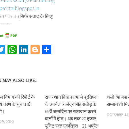
cebook.com/SPMittalblog
pmittalblogspot.in
71511 (सिर्फ संवाद के लिए)
=====
acebook
Twitter
WhatsApp
LinkedIn
Blogger
Share
 MAY ALSO LIKE...
ज विभाग की रिपोर्ट के
राजस्थान विधानसभा में प्रतिपक्ष
चलो! भाजपा क
थे चरण के चुनाव की
के उपनेता राजेंद्र सिंह राठौड़ के
सम्मान तो म
गी।
65वें जन्मदिन पर रक्तदान करने
OCTOBER 15,
वालों में होड़। अब तक 20 हजार
29, 2020
यूनिट रक्त एकत्रित। 21 अप्रैल