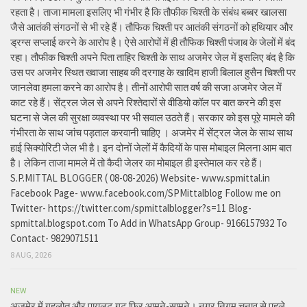
रहता है। ताजा मामला इसलिए भी गंभीर है कि तौफीक चिश्ती के संबंध बब्बर खालसा
जैसे आतंकी संगठनों से भी रहे हैं। तौफिक चिश्ती पर आतंकी संगठनों को हथियार और
ड्रग्स सप्लाई करने के आरोप है। ऐसे आरोपों में ही तौफिक चिश्ती पंजाब के जेलों में बंद
रहा। तौफीक चिश्ती अपने पिता ताहिर चिश्ती के साथ अजमेर जेल में इसलिए बंद है कि
उस पर अजमेर स्थित ख्वाजा साहब की दरगाह के खादिम हाजी बिलाल हुसैन चिश्ती पर
जानलेवा हमला करने का आरोप है। तीनों आरोपी सात वर्ष की सजा अजमेर जेल में
काट रहे हैं। सेंट्रल जेल से अपने रिश्तेदारों से वीडियो कॉल पर बात करने की इस
घटना से जेल की सुरक्षा व्यवस्था पर भी सवाल उठते हैं। सरकार को इस पूरे मामले की
गंभीरता के साथ जांच पड़ताल करवानी चाहिए । अजमेर में सेंट्रल जेल के साथ साथ
हाई सिक्योरिटी जेल भी है। इन दोनों जेलों में कैदियों के पास मोबाइल मिलना आम बात
है। लेकिन ताजा मामले में तो कैदी जेलर का मोबाइल ही इस्तेमाल कर रहे हैं।
S.P.MITTAL BLOGGER ( 08-08-2026) Website- www.spmittal.in
Facebook Page- www.facebook.com/SPMittalblog Follow me on
Twitter- https://twitter.com/spmittalblogger?s=11 Blog-
spmittal.blogspot.com To Add in WhatsApp Group- 9166157932 To
Contact- 9829071511
8 AUG, 2026
NEW
अजमेर में गहलोत और पायलट गुट फिर आमने-सामने। नगर निगम चुनाव से पहले