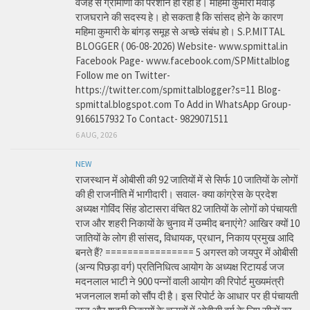
वजह से ग्रामीणों को परेशान हो रही है। महिमा कुमारी मेवाड़
राजघराने की सदस्य हे। हो सकता है कि सांसद होने के कारण
महिमा कुमारी के बांगड़ समूह से अच्छे संबंध हो। S.P.MITTAL
BLOGGER ( 06-08-2026) Website- www.spmittal.in
Facebook Page- www.facebook.com/SPMittalblog
Follow me on Twitter-
https://twitter.com/spmittalblogger?s=11 Blog-
spmittal.blogspot.com To Add in WhatsApp Group-
9166157932 To Contact- 9829071511
6 AUG, 2026
NEW
राजस्थान में ओबीसी की 92 जातियों में से सिर्फ 10 जातियों के लोगों
की ही राजनीति में भागीदारी। सवाल- क्या कांग्रेस के प्रदेश
अध्यक्ष गोविंद सिंह डोटासरा वंचित 82 जातियों के लोगों को पंचायती
राज और शहरी निकायों के चुनाव में उम्मीद बनाएंगे? आखिर क्यों 10
जातियों के लोग ही सांसद, विधायक, प्रधान, निकाय प्रमुख आदि
बनते हैं? ================ 5 अगस्त को जयपुर में ओबीसी
(अन्य पिछड़ा वर्ग) प्रतिनिधित्व आयोग के अध्यक्ष रिटायर्ड जज
मदनलाल भाटी ने 900 पन्नों वाली आयोग की रिपोर्ट मुख्यमंत्री
भजनलाल शर्मा को सौंप दी है। इस रिपोर्ट के आधार पर ही पंचायती