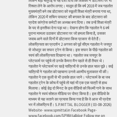
लेकिन बड़ी चतुराई से यह दर्शा दिया कि शिक्षकों ने डोटासरा पर भी
रिश्वत लेने के आरोप लगाए। मालूम हो कि वर्ष 2018 में जब गहलोत
मुख्यमंत्री बने तब डोटासरा को स्कूली शिक्षा मंत्री बनाया गया था,
लेकिन 2020 में सचिन पायलट की बगावत के बाद डोटासरा को
प्रदेश कांग्रेस कमेटी का अध्यक्ष बना दिया। तब उन्हें शिक्षा मंत्री
के पद से इस्तीफा देना पड़ा था। देखना होगा कि गहलोत ने 6 वर्ष
पुराना मामला उठाकर डोटासरा पर जो हमला किया है, उसका
जवाब आने वाले दिनों में डोटासरा किस प्रकार से देते हैं।
लोकप्रियता का प्रदर्शन 2 अगस्त को पूर्व सीएम गहलोत ने जयपुर
से जोधपुर का सफर ट्रेन से किया। इस सफर के पीछे गहलोत को
स्वयं की लोकप्रियता दिखाना था। गहलोत जब जयपुर के
प्लेटफार्म पर पहुंचे तो उनके कैमरा मैन पहले से ही तैयार थे।
गहलोत ने प्लेटफार्म पर खड़े यात्रियों से उनके हाल चाल पूछे। कई
यात्रियों ने गहलोत को पहचाना उनसे आत्मीय मुलाकात भी की।
गहलोत ने एक कुली से भी उसके हाल जाने। प्लेटफार्म के बा जब
गहलोत ट्रेन के कोच में पहुंचे तो यहां भी एक एक यात्री से हाथ
मिलाया। कोई डेढ़ दो मिनट के इस वीडियो को फिल्मी गाने के साथ
गहलोत ने स्वयं सोशल मीडिया पर पोस्ट किया है। इस वीडियो के
माध्यम से यह जताने का प्रयास किया गया है कि वे आज भी प्रदेश
भर में लोकप्रिय हैं। S.P.MITTAL BLOGGER ( 03-08-2026)
Website- www.spmittal.in Facebook Page-
www.facebook.com/SPMittalblog Follow me on