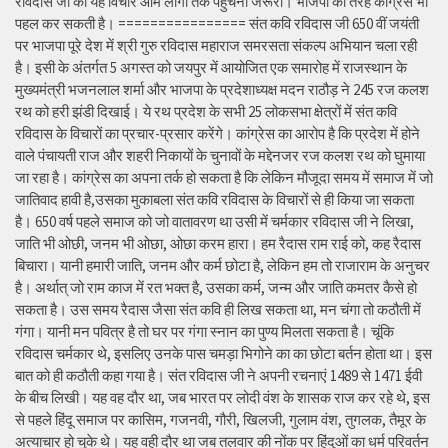
रविदास जी का यह विचार आम लोगों तक पहुंचना जरूरी। भाजपा की तरह कांग्रेस भी
पहल कर सकती है। ================ संत कवि रविदास जी 650 वीं जयंती
पर भाजपा पूरे देश में श्री गुरु रविदास महाराज समरसता संकल्प अभियान चला रही
है। इसी के अंतर्गत 5 अगस्त को जयपुर में आयोजित एक समारोह में राजस्थान के
मुख्यमंत्री भजनलाल शर्मा और भाजपा के प्रदेशाध्यक्ष मदन राठौड़ ने 245 रज कलश
रथ को हरी झंडी दिखाई। ये रथ प्रदेश के सभी 25 लोकसभा क्षेत्रों में संत कवि
रविदास के विचारों का प्रचार-प्रसार करेंगे। कांग्रेस का आरोप है कि प्रदेश में होने
वाले पंचायती राज और शहरी निकायों के चुनावों के मद्देनजर रज कलश रथ को घुमाया
जा रहा है। कांग्रेस का अपना तर्क हो सकता है कि लेकिन मौजूदा समय में समाज में जो
जातिवाद हावी है,उसका मुकाबला संत कवि रविदास के विचारों से ही किया जा सकता
है। 650 वर्ष पहले समाज को जो वातावरण था उसी में चर्मकार रविदास जी ने लिखा,
जाति भी ओछी, जनम भी ओछा, ओछा करम हारा। हम रैदास राम राई को, कह रैदास
बिचारा। यानी हमारी जाति, जनम और कर्म छोटा है, लेकिन हम तो राजाराम के अनुचर
है। अर्थात् जो राम काज में रत भक्त है, उसका कर्म, जन्म और जाति कमतर कैसे हो
सकता है। उस समय रैदास जैसा संत कवि ही लिख सकता था, मन चंगा तो कठौती में
गंगा। यानी मन पवित्र है तो घर पर गंगा स्नान का पुण्य मिलता सकता है। चूंकि
रविदास चर्मकार थे, इसलिए उनके पास चमड़ा भिगोने का का छोटा बर्तन होता था। इस
बात को ही कठौती कहा गया है। संत रविदास जी ने अपनी रचनाएं 1489 से 1471 ईवी
के बीच लिखी। यह वह दौर था, जब भारत पर लोदी वंश के शासक राज कर रहे थे, इस
से पहले हिंदू समाज पर कासिम, गजनवी, गौरी, खिलजी, गुलाम वंश, तुगलक, तैमूर के
अत्याचार हो चुके थे। यह वही दौर था जब तलवार की नोंक पर हिंदुओं का धर्म परिवर्तन