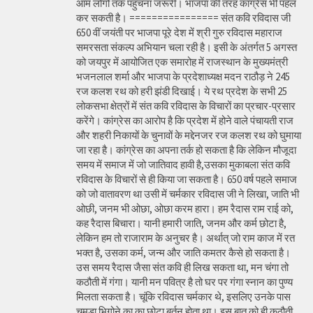
आम लोगों तक पहुंचना जरूरी। भाजपा की तरह कांग्रेस भी पहल
कर सकती है। ================ संत कवि रविदास जी
650 वीं जयंती पर भाजपा पूरे देश में श्री गुरु रविदास महाराज
समरसता संकल्प अभियान चला रही है। इसी के अंतर्गत 5 अगस्त
को जयपुर में आयोजित एक समारोह में राजस्थान के मुख्यमंत्री
भजनलाल शर्मा और भाजपा के प्रदेशाध्यक्ष मदन राठौड़ ने 245
रज कलश रथ को हरी झंडी दिखाई। ये रथ प्रदेश के सभी 25
लोकसभा क्षेत्रों में संत कवि रविदास के विचारों का प्रचार-प्रसार
करेंगे। कांग्रेस का आरोप है कि प्रदेश में होने वाले पंचायती राज
और शहरी निकायों के चुनावों के मद्देनजर रज कलश रथ को घुमाया
जा रहा है। कांग्रेस का अपना तर्क हो सकता है कि लेकिन मौजूदा
समय में समाज में जो जातिवाद हावी है,उसका मुकाबला संत कवि
रविदास के विचारों से ही किया जा सकता है। 650 वर्ष पहले समाज
को जो वातावरण था उसी में चर्मकार रविदास जी ने लिखा, जाति भी
ओछी, जनम भी ओछा, ओछा करम हारा। हम रैदास राम राई को,
कह रैदास बिचारा। यानी हमारी जाति, जनम और कर्म छोटा है,
लेकिन हम तो राजाराम के अनुचर है। अर्थात् जो राम काज में रत
भक्त है, उसका कर्म, जन्म और जाति कमतर कैसे हो सकता है।
उस समय रैदास जैसा संत कवि ही लिख सकता था, मन चंगा तो
कठौती में गंगा। यानी मन पवित्र है तो घर पर गंगा स्नान का पुण्य
मिलता सकता है। चूंकि रविदास चर्मकार थे, इसलिए उनके पास
चमड़ा भिगोने का का छोटा बर्तन होता था। इस बात को ही कठौती