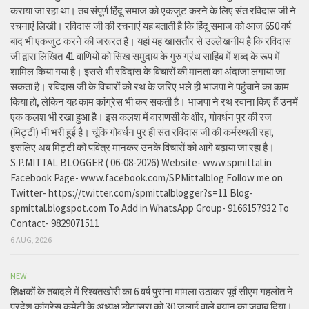
कराया जा रहा था। तब संपूर्ण हिंदू समाज को एकजुट करने के लिए संत रविदास जी ने
रचनाएं लिखी। रविदास जी की रचनाएं यह बताती है कि हिंदू समाज को आज 650 वर्ष
बाद भी एकजुट करने की जरूरत है। यहां यह खासतौर से उल्लेखनीय है कि रविदास
जी द्वारा लिखित 41 वाणियोंं को सिख समुदाय के गुरु ग्रंथ साहिब में शब्द के रूप में
शामिल किया गया है। इससे भी रविदास के विचारों की मानता का अंदाजा लगाया जा
सकता है। रविदास जी के विचारों को रथ के जरिए भले ही भाजपा ने पहुंचाने का काम
किया हो, लेकिन यह काम कांग्रेस भी कर सकती है। भाजपा ने रथ रवाना किए हैं उनमें
एक कलश भी रखा हुआ है। इस कलश में वाराणसी के क्षीर, गोवर्धन पुर की रज
(मिट्टी) भी भरी हुई है। चूंकि गोवर्धन पुर ही संत रविदास जी की कर्मस्थली रहा,
इसलिए अब मिट्टी को पवित्र मानकर उनके विचारों को आगे बढ़ाया जा रहा है।
S.P.MITTAL BLOGGER ( 06-08-2026) Website- www.spmittal.in
Facebook Page- www.facebook.com/SPMittalblog Follow me on
Twitter- https://twitter.com/spmittalblogger?s=11 Blog-
spmittal.blogspot.com To Add in WhatsApp Group- 9166157932 To
Contact- 9829071511
6 AUG, 2026
NEW
शिक्षकों के तबादले में रिश्वतखोरी का 6 वर्ष पुराना मामला उठाकर पूर्व सीएम गहलोत ने
प्रदेश कांग्रेस कमेटी के अध्यक्ष डोटासरा को 30 जुलाई वाले बयान का जवाब दिया।