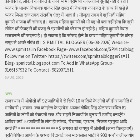
कानावत है, लेकिन कानावत के कानों में भी ग्रामीणों की आवाज सुनाई नहीं दे रही।
ब्यावर के भाजपा विधायक शंकर सिंह रावत भी विधायक कानावत के साथ ही खड़े हे।
ब्यावर जिला राजसमंद संसदीय क्षेत्र में आता है। मौजूदा समय में श्रीमती महिमा
कुमारी भाजपा की सांसद है। शायद महिला कुमारी को भी यह भी पता नहीं होगा कि श्री
सीमेंट की फैक्ट्री की वजह से ग्रामीणों को परेशान हो रही है। महिमा कुमारी मेवाड़
राजघराने की सदस्य हे। हो सकता है कि सांसद होने के कारण महिमा कुमारी के बांगड़
समूह से अच्छे संबंध हो। S.P.MITTAL BLOGGER ( 06-08-2026) Website-
www.spmittal.in Facebook Page- www.facebook.com/SPMittalblog
Follow me on Twitter- https://twitter.com/spmittalblogger?s=11
Blog- spmittal.blogspot.com To Add in WhatsApp Group-
9166157932 To Contact- 9829071511
6 AUG, 2026
NEW
राजस्थान में ओबीसी की 92 जातियों में से सिर्फ 10 जातियों के लोगों की ही राजनीति में
भागीदारी। सवाल- क्या कांग्रेस के प्रदेश अध्यक्ष गोविंद सिंह डोटासरा वंचित 82
जातियों के लोगों को पंचायती राज और शहरी निकायों के चुनाव में उम्मीद बनाएंगे?
आखिर क्यों 10 जातियों के लोग ही सांसद, विधायक, प्रधान, निकाय प्रमुख आदि
बनते हैं? ================ 5 अगस्त को जयपुर में ओबीसी (अन्य पिछड़ा वर्ग)
प्रतिनिधित्व आयोग के अध्यक्ष रिटायर्ड जज मदनलाल भाटी ने 900 पन्नों वाली आयोग