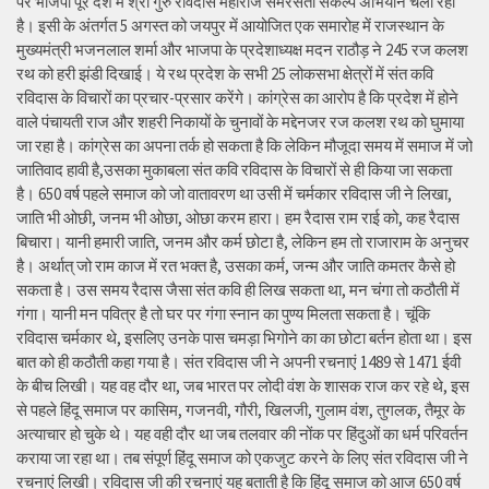
पर भाजपा पूरे देश में श्री गुरु रविदास महाराज समरसता संकल्प अभियान चला रही
है। इसी के अंतर्गत 5 अगस्त को जयपुर में आयोजित एक समारोह में राजस्थान के
मुख्यमंत्री भजनलाल शर्मा और भाजपा के प्रदेशाध्यक्ष मदन राठौड़ ने 245 रज कलश
रथ को हरी झंडी दिखाई। ये रथ प्रदेश के सभी 25 लोकसभा क्षेत्रों में संत कवि
रविदास के विचारों का प्रचार-प्रसार करेंगे। कांग्रेस का आरोप है कि प्रदेश में होने
वाले पंचायती राज और शहरी निकायों के चुनावों के मद्देनजर रज कलश रथ को घुमाया
जा रहा है। कांग्रेस का अपना तर्क हो सकता है कि लेकिन मौजूदा समय में समाज में जो
जातिवाद हावी है,उसका मुकाबला संत कवि रविदास के विचारों से ही किया जा सकता
है। 650 वर्ष पहले समाज को जो वातावरण था उसी में चर्मकार रविदास जी ने लिखा,
जाति भी ओछी, जनम भी ओछा, ओछा करम हारा। हम रैदास राम राई को, कह रैदास
बिचारा। यानी हमारी जाति, जनम और कर्म छोटा है, लेकिन हम तो राजाराम के अनुचर
है। अर्थात् जो राम काज में रत भक्त है, उसका कर्म, जन्म और जाति कमतर कैसे हो
सकता है। उस समय रैदास जैसा संत कवि ही लिख सकता था, मन चंगा तो कठौती में
गंगा। यानी मन पवित्र है तो घर पर गंगा स्नान का पुण्य मिलता सकता है। चूंकि
रविदास चर्मकार थे, इसलिए उनके पास चमड़ा भिगोने का का छोटा बर्तन होता था। इस
बात को ही कठौती कहा गया है। संत रविदास जी ने अपनी रचनाएं 1489 से 1471 ईवी
के बीच लिखी। यह वह दौर था, जब भारत पर लोदी वंश के शासक राज कर रहे थे, इस
से पहले हिंदू समाज पर कासिम, गजनवी, गौरी, खिलजी, गुलाम वंश, तुगलक, तैमूर के
अत्याचार हो चुके थे। यह वही दौर था जब तलवार की नोंक पर हिंदुओं का धर्म परिवर्तन
कराया जा रहा था। तब संपूर्ण हिंदू समाज को एकजुट करने के लिए संत रविदास जी ने
रचनाएं लिखी। रविदास जी की रचनाएं यह बताती है कि हिंदू समाज को आज 650 वर्ष