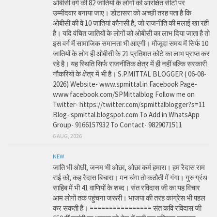
ओबीसी वर्ग की 82 जातियों के लोगों को आरक्षित सीटों पर
उम्मीदवार बनाया जाए। डोटासरा को अच्छी तरह पता है कि
ओबीसी की वे 10 जातियां कौनसी है, जो राजनीति की मलाई खा रही
है। यदि वंचित जातियों के लोगों को ओबीसी का लाभ दिया जाता है तो
इस वर्ग में सामाजिक समानता भी आएगी। मौजूदा समय में सिर्फ 10
जातियों के लोग ही ओबीसी के 21 प्रतिशत कोटे का लाभ प्राप्त कर
रहे है। यह स्थिति सिर्फ राजनीतिक क्षेत्र में ही नहीं बल्कि सरकारी
नौकरियों के क्षेत्र में भी है। S.P.MITTAL BLOGGER ( 06-08-
2026) Website- www.spmittal.in Facebook Page-
www.facebook.com/SPMittalblog Follow me on
Twitter- https://twitter.com/spmittalblogger?s=11
Blog- spmittal.blogspot.com To Add in WhatsApp
Group- 9166157932 To Contact- 9829071511
6 AUG, 2026
NEW
जाति भी ओछी, जनम भी ओछा, ओछा कर्म हमारा। हम रैदास राम
राई को, कह रैदास बिचारा। मन चंगा तो कठौती में गंगा। गुरु ग्रंथ
साहिब में भी 41 वाणियों के शब्द। संत रविदास जी का यह विचार
आम लोगों तक पहुंचना जरूरी। भाजपा की तरह कांग्रेस भी पहल
कर सकती है। ================ संत कवि रविदास जी