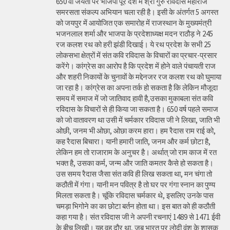
650 वीं जयंती पर भाजपा पूरे देश में श्री गुरु रविदास महाराज
समरसता संकल्प अभियान चला रही है। इसी के अंतर्गत 5 अगस्त
को जयपुर में आयोजित एक समारोह में राजस्थान के मुख्यमंत्री
भजनलाल शर्मा और भाजपा के प्रदेशाध्यक्ष मदन राठौड़ ने 245
रज कलश रथ को हरी झंडी दिखाई। ये रथ प्रदेश के सभी 25
लोकसभा क्षेत्रों में संत कवि रविदास के विचारों का प्रचार-प्रसार
करेंगे। कांग्रेस का आरोप है कि प्रदेश में होने वाले पंचायती राज
और शहरी निकायों के चुनावों के मद्देनजर रज कलश रथ को घुमाया
जा रहा है। कांग्रेस का अपना तर्क हो सकता है कि लेकिन मौजूदा
समय में समाज में जो जातिवाद हावी है,उसका मुकाबला संत कवि
रविदास के विचारों से ही किया जा सकता है। 650 वर्ष पहले समाज
को जो वातावरण था उसी में चर्मकार रविदास जी ने लिखा, जाति भी
ओछी, जनम भी ओछा, ओछा करम हारा। हम रैदास राम राई को,
कह रैदास बिचारा। यानी हमारी जाति, जनम और कर्म छोटा है,
लेकिन हम तो राजाराम के अनुचर है। अर्थात् जो राम काज में रत
भक्त है, उसका कर्म, जन्म और जाति कमतर कैसे हो सकता है।
उस समय रैदास जैसा संत कवि ही लिख सकता था, मन चंगा तो
कठौती में गंगा। यानी मन पवित्र है तो घर पर गंगा स्नान का पुण्य
मिलता सकता है। चूंकि रविदास चर्मकार थे, इसलिए उनके पास
चमड़ा भिगोने का का छोटा बर्तन होता था। इस बात को ही कठौती
कहा गया है। संत रविदास जी ने अपनी रचनाएं 1489 से 1471 ईवी
के बीच लिखी। यह वह दौर था, जब भारत पर लोदी वंश के शासक