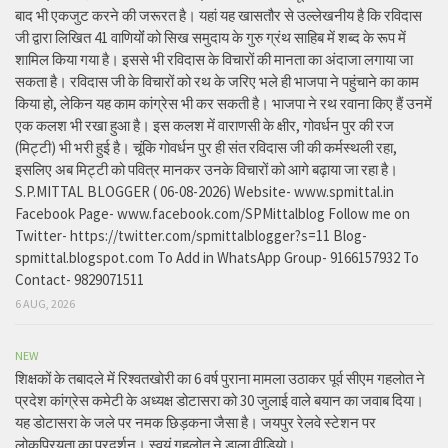
बाद भी एकजुट करने की जरूरत है। यहां यह खासतौर से उल्लेखनीय है कि रविदास
जी द्वारा लिखित 41 वाणियोंं को सिख समुदाय के गुरु ग्रंथ साहिब में शब्द के रूप में
शामिल किया गया है। इससे भी रविदास के विचारों की मानता का अंदाजा लगाया जा
सकता है। रविदास जी के विचारों को रथ के जरिए भले ही भाजपा ने पहुंचाने का काम
किया हो, लेकिन यह काम कांग्रेस भी कर सकती है। भाजपा ने रथ रवाना किए हैं उनमें
एक कलश भी रखा हुआ है। इस कलश में वाराणसी के क्षीर, गोवर्धन पुर की रज
(मिट्टी) भी भरी हुई है। चूंकि गोवर्धन पुर ही संत रविदास जी की कर्मस्थली रहा,
इसलिए अब मिट्टी को पवित्र मानकर उनके विचारों को आगे बढ़ाया जा रहा है।
S.P.MITTAL BLOGGER ( 06-08-2026) Website- www.spmittal.in
Facebook Page- www.facebook.com/SPMittalblog Follow me on
Twitter- https://twitter.com/spmittalblogger?s=11 Blog-
spmittal.blogspot.com To Add in WhatsApp Group- 9166157932 To
Contact- 9829071511
6 AUG, 2026
NEW
शिक्षकों के तबादले में रिश्वतखोरी का 6 वर्ष पुराना मामला उठाकर पूर्व सीएम गहलोत ने
प्रदेश कांग्रेस कमेटी के अध्यक्ष डोटासरा को 30 जुलाई वाले बयान का जवाब दिया।
यह डोटासरा के जले पर नमक छिड़कना जैसा है। जयपुर रेलवे स्टेशन पर
लोकप्रियता का प्रदर्शन। स्वयं गहलोत ने डाला वीडियो।