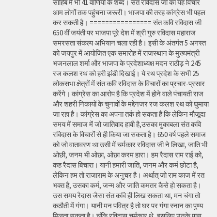
साहिब में भी 41 वाणियों के शब्द। संत रविदास जी का यह विचार
आम लोगों तक पहुंचना जरूरी। भाजपा की तरह कांग्रेस भी पहल
कर सकती है। ================ संत कवि रविदास जी
650 वीं जयंती पर भाजपा पूरे देश में श्री गुरु रविदास महाराज
समरसता संकल्प अभियान चला रही है। इसी के अंतर्गत 5 अगस्त
को जयपुर में आयोजित एक समारोह में राजस्थान के मुख्यमंत्री
भजनलाल शर्मा और भाजपा के प्रदेशाध्यक्ष मदन राठौड़ ने 245
रज कलश रथ को हरी झंडी दिखाई। ये रथ प्रदेश के सभी 25
लोकसभा क्षेत्रों में संत कवि रविदास के विचारों का प्रचार-प्रसार
करेंगे। कांग्रेस का आरोप है कि प्रदेश में होने वाले पंचायती राज
और शहरी निकायों के चुनावों के मद्देनजर रज कलश रथ को घुमाया
जा रहा है। कांग्रेस का अपना तर्क हो सकता है कि लेकिन मौजूदा
समय में समाज में जो जातिवाद हावी है,उसका मुकाबला संत कवि
रविदास के विचारों से ही किया जा सकता है। 650 वर्ष पहले समाज
को जो वातावरण था उसी में चर्मकार रविदास जी ने लिखा, जाति भी
ओछी, जनम भी ओछा, ओछा करम हारा। हम रैदास राम राई को,
कह रैदास बिचारा। यानी हमारी जाति, जनम और कर्म छोटा है,
लेकिन हम तो राजाराम के अनुचर है। अर्थात् जो राम काज में रत
भक्त है, उसका कर्म, जन्म और जाति कमतर कैसे हो सकता है।
उस समय रैदास जैसा संत कवि ही लिख सकता था, मन चंगा तो
कठौती में गंगा। यानी मन पवित्र है तो घर पर गंगा स्नान का पुण्य
मिलता सकता है। चूंकि रविदास चर्मकार थे, इसलिए उनके पास