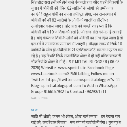
सिंह डोटासरा इसी वर्ष होने वाले पंचायती राज और शहरी निकायों के
चुनाव में ओबीसी की वंचित 82 जातियों के लोगों को उम्मीदवार
बनाएंगे? राहुल गांधी का सपना तभी पूरा होगा, जब राजस्थान में
ओबीसी वर्ग की 82 जातियों के लोगों को आरक्षित सीटों पर
उम्मीदवार बनाया जाए। डोटासरा को अच्छी तरह पता है कि
ओबीसी की वे 10 जातियां कौनसी है, जो राजनीति की मलाई खा रही
है। यदि वंचित जातियों के लोगों को ओबीसी का लाभ दिया जाता है तो
इस वर्ग में सामाजिक समानता भी आएगी। मौजूदा समय में सिर्फ 10
जातियों के लोग ही ओबीसी के 21 प्रतिशत कोटे का लाभ प्राप्त कर
रहे है। यह स्थिति सिर्फ राजनीतिक क्षेत्र में ही नहीं बल्कि सरकारी
नौकरियों के क्षेत्र में भी है। S.P.MITTAL BLOGGER ( 06-08-
2026) Website- www.spmittal.in Facebook Page-
www.facebook.com/SPMittalblog Follow me on
Twitter- https://twitter.com/spmittalblogger?s=11
Blog- spmittal.blogspot.com To Add in WhatsApp
Group- 9166157932 To Contact- 9829071511
6 AUG, 2026
NEW
जाति भी ओछी, जनम भी ओछा, ओछा कर्म हमारा। हम रैदास राम
राई को, कह रैदास बिचारा। मन चंगा तो कठौती में गंगा। गुरु ग्रंथ