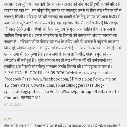
अत्याचार हो चुके थे। यह वही दौर था जब तलवार की नोंक पर हिंदुओं का धर्म परिवर्तन
कराया जा रहा था। तब संपूर्ण हिंदू समाज को एकजुट करने के लिए संत रविदास जी ने
रचनाएं लिखी। रविदास जी की रचनाएं यह बताती है कि हिंदू समाज को आज 650 वर्ष
बाद भी एकजुट करने की जरूरत है। यहां यह खासतौर से उल्लेखनीय है कि रविदास
जी द्वारा लिखित 41 वाणियोंं को सिख समुदाय के गुरु ग्रंथ साहिब में शब्द के रूप में
शामिल किया गया है। इससे भी रविदास के विचारों की मानता का अंदाजा लगाया जा
सकता है। रविदास जी के विचारों को रथ के जरिए भले ही भाजपा ने पहुंचाने का काम
किया हो, लेकिन यह काम कांग्रेस भी कर सकती है। भाजपा ने रथ रवाना किए हैं उनमें
एक कलश भी रखा हुआ है। इस कलश में वाराणसी के क्षीर, गोवर्धन पुर की रज
(मिट्टी) भी भरी हुई है। चूंकि गोवर्धन पुर ही संत रविदास जी की कर्मस्थली रहा,
इसलिए अब मिट्टी को पवित्र मानकर उनके विचारों को आगे बढ़ाया जा रहा है।
S.P.MITTAL BLOGGER ( 06-08-2026) Website- www.spmittal.in
Facebook Page- www.facebook.com/SPMittalblog Follow me on
Twitter- https://twitter.com/spmittalblogger?s=11 Blog-
spmittal.blogspot.com To Add in WhatsApp Group- 9166157932 To
Contact- 9829071511
6 AUG, 2026
NEW
शिक्षकों के तबादले में रिश्वतखोरी का 6 वर्ष पुराना मामला उठाकर पूर्व सीएम गहलोत ने