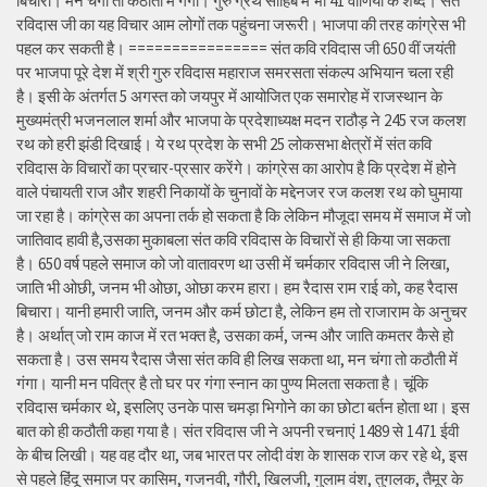
बिचारा। मन चंगा तो कठौती में गंगा। गुरु ग्रंथ साहिब में भी 41 वाणियों के शब्द। संत
रविदास जी का यह विचार आम लोगों तक पहुंचना जरूरी। भाजपा की तरह कांग्रेस भी
पहल कर सकती है। ================ संत कवि रविदास जी 650 वीं जयंती
पर भाजपा पूरे देश में श्री गुरु रविदास महाराज समरसता संकल्प अभियान चला रही
है। इसी के अंतर्गत 5 अगस्त को जयपुर में आयोजित एक समारोह में राजस्थान के
मुख्यमंत्री भजनलाल शर्मा और भाजपा के प्रदेशाध्यक्ष मदन राठौड़ ने 245 रज कलश
रथ को हरी झंडी दिखाई। ये रथ प्रदेश के सभी 25 लोकसभा क्षेत्रों में संत कवि
रविदास के विचारों का प्रचार-प्रसार करेंगे। कांग्रेस का आरोप है कि प्रदेश में होने
वाले पंचायती राज और शहरी निकायों के चुनावों के मद्देनजर रज कलश रथ को घुमाया
जा रहा है। कांग्रेस का अपना तर्क हो सकता है कि लेकिन मौजूदा समय में समाज में जो
जातिवाद हावी है,उसका मुकाबला संत कवि रविदास के विचारों से ही किया जा सकता
है। 650 वर्ष पहले समाज को जो वातावरण था उसी में चर्मकार रविदास जी ने लिखा,
जाति भी ओछी, जनम भी ओछा, ओछा करम हारा। हम रैदास राम राई को, कह रैदास
बिचारा। यानी हमारी जाति, जनम और कर्म छोटा है, लेकिन हम तो राजाराम के अनुचर
है। अर्थात् जो राम काज में रत भक्त है, उसका कर्म, जन्म और जाति कमतर कैसे हो
सकता है। उस समय रैदास जैसा संत कवि ही लिख सकता था, मन चंगा तो कठौती में
गंगा। यानी मन पवित्र है तो घर पर गंगा स्नान का पुण्य मिलता सकता है। चूंकि
रविदास चर्मकार थे, इसलिए उनके पास चमड़ा भिगोने का का छोटा बर्तन होता था। इस
बात को ही कठौती कहा गया है। संत रविदास जी ने अपनी रचनाएं 1489 से 1471 ईवी
के बीच लिखी। यह वह दौर था, जब भारत पर लोदी वंश के शासक राज कर रहे थे, इस
से पहले हिंदू समाज पर कासिम, गजनवी, गौरी, खिलजी, गुलाम वंश, तुगलक, तैमूर के