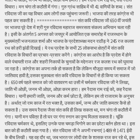
बिचारा। मन चंगा तो कठौती में गंगा। गुरु ग्रंथ साहिब में भी 41 वाणियों के शब्द। संत
रविदास जी का यह विचार आम लोगों तक पहुंचना जरूरी। भाजपा की तरह कांग्रेस भी
पहल कर सकती है। ================ संत कवि रविदास जी 650 वीं जयंती
पर भाजपा पूरे देश में श्री गुरु रविदास महाराज समरसता संकल्प अभियान चला रही
है। इसी के अंतर्गत 5 अगस्त को जयपुर में आयोजित एक समारोह में राजस्थान के
मुख्यमंत्री भजनलाल शर्मा और भाजपा के प्रदेशाध्यक्ष मदन राठौड़ ने 245 रज कलश
रथ को हरी झंडी दिखाई। ये रथ प्रदेश के सभी 25 लोकसभा क्षेत्रों में संत कवि
रविदास के विचारों का प्रचार-प्रसार करेंगे। कांग्रेस का आरोप है कि प्रदेश में होने
वाले पंचायती राज और शहरी निकायों के चुनावों के मद्देनजर रज कलश रथ को घुमाया
जा रहा है। कांग्रेस का अपना तर्क हो सकता है कि लेकिन मौजूदा समय में समाज में जो
जातिवाद हावी है,उसका मुकाबला संत कवि रविदास के विचारों से ही किया जा सकता
है। 650 वर्ष पहले समाज को जो वातावरण था उसी में चर्मकार रविदास जी ने लिखा,
जाति भी ओछी, जनम भी ओछा, ओछा करम हारा। हम रैदास राम राई को, कह रैदास
बिचारा। यानी हमारी जाति, जनम और कर्म छोटा है, लेकिन हम तो राजाराम के अनुचर
है। अर्थात् जो राम काज में रत भक्त है, उसका कर्म, जन्म और जाति कमतर कैसे हो
सकता है। उस समय रैदास जैसा संत कवि ही लिख सकता था, मन चंगा तो कठौती में
गंगा। यानी मन पवित्र है तो घर पर गंगा स्नान का पुण्य मिलता सकता है। चूंकि
रविदास चर्मकार थे, इसलिए उनके पास चमड़ा भिगोने का का छोटा बर्तन होता था। इस
बात को ही कठौती कहा गया है। संत रविदास जी ने अपनी रचनाएं 1489 से 1471 ईवी
के बीच लिखी। यह वह दौर था, जब भारत पर लोदी वंश के शासक राज कर रहे थे, इस