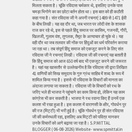
मिलता सकता है। चूंकि रविदास चर्मकार थे, इसलिए उनके पास
चमड़ा भिगोने का का छोटा बर्तन होता था। इस बात को ही कठौती
कहा गया है। संत रविदास जी ने अपनी रचनाएं 1489 से 1471 ईवी
के बीच लिखी। यह वह दौर था, जब भारत पर लोदी वंश के शासक
राज कर रहे थे, इस से पहले हिंदू समाज पर कासिम, गजनवी, गौरी,
खिलजी, गुलाम वंश, तुगलक, तैमूर के अत्याचार हो चुके थे। यह
वही दौर था जब तलवार की नोंक पर हिंदुओं का धर्म परिवर्तन कराया
जा रहा था। तब संपूर्ण हिंदू समाज को एकजुट करने के लिए संत
रविदास जी ने रचनाएं लिखी। रविदास जी की रचनाएं यह बताती है
कि हिंदू समाज को आज 650 वर्ष बाद भी एकजुट करने की जरूरत
है। यहां यह खासतौर से उल्लेखनीय है कि रविदास जी द्वारा लिखित
41 वाणियोंं को सिख समुदाय के गुरु ग्रंथ साहिब में शब्द के रूप में
शामिल किया गया है। इससे भी रविदास के विचारों की मानता का
अंदाजा लगाया जा सकता है। रविदास जी के विचारों को रथ के
जरिए भले ही भाजपा ने पहुंचाने का काम किया हो, लेकिन यह काम
कांग्रेस भी कर सकती है। भाजपा ने रथ रवाना किए हैं उनमें एक
कलश भी रखा हुआ है। इस कलश में वाराणसी के क्षीर, गोवर्धन पुर
की रज (मिट्टी) भी भरी हुई है। चूंकि गोवर्धन पुर ही संत रविदास
जी की कर्मस्थली रहा, इसलिए अब मिट्टी को पवित्र मानकर
उनके विचारों को आगे बढ़ाया जा रहा है। S.P.MITTAL
BLOGGER ( 06-08-2026) Website- www.spmittal.in