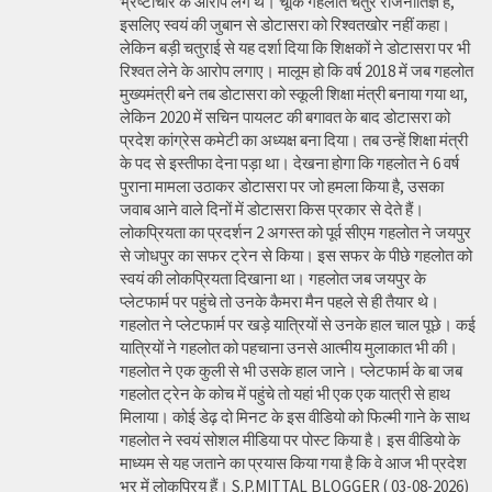
भ्रष्टाचार के आरोप लगे थे। चूंकि गहलोत चतुर राजनीतिज्ञ है,
इसलिए स्वयं की जुबान से डोटासरा को रिश्वतखोर नहीं कहा।
लेकिन बड़ी चतुराई से यह दर्शा दिया कि शिक्षकों ने डोटासरा पर भी
रिश्वत लेने के आरोप लगाए। मालूम हो कि वर्ष 2018 में जब गहलोत
मुख्यमंत्री बने तब डोटासरा को स्कूली शिक्षा मंत्री बनाया गया था,
लेकिन 2020 में सचिन पायलट की बगावत के बाद डोटासरा को
प्रदेश कांग्रेस कमेटी का अध्यक्ष बना दिया। तब उन्हें शिक्षा मंत्री
के पद से इस्तीफा देना पड़ा था। देखना होगा कि गहलोत ने 6 वर्ष
पुराना मामला उठाकर डोटासरा पर जो हमला किया है, उसका
जवाब आने वाले दिनों में डोटासरा किस प्रकार से देते हैं।
लोकप्रियता का प्रदर्शन 2 अगस्त को पूर्व सीएम गहलोत ने जयपुर
से जोधपुर का सफर ट्रेन से किया। इस सफर के पीछे गहलोत को
स्वयं की लोकप्रियता दिखाना था। गहलोत जब जयपुर के
प्लेटफार्म पर पहुंचे तो उनके कैमरा मैन पहले से ही तैयार थे।
गहलोत ने प्लेटफार्म पर खड़े यात्रियों से उनके हाल चाल पूछे। कई
यात्रियों ने गहलोत को पहचाना उनसे आत्मीय मुलाकात भी की।
गहलोत ने एक कुली से भी उसके हाल जाने। प्लेटफार्म के बा जब
गहलोत ट्रेन के कोच में पहुंचे तो यहां भी एक एक यात्री से हाथ
मिलाया। कोई डेढ़ दो मिनट के इस वीडियो को फिल्मी गाने के साथ
गहलोत ने स्वयं सोशल मीडिया पर पोस्ट किया है। इस वीडियो के
माध्यम से यह जताने का प्रयास किया गया है कि वे आज भी प्रदेश
भर में लोकप्रिय हैं। S.P.MITTAL BLOGGER ( 03-08-2026)