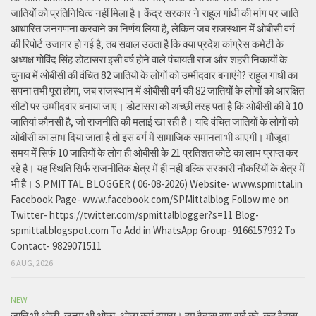
जातियों को प्रतिनिधित्व नहीं मिला है। केंद्र सरकार ने राहुल गांधी की मांग पर जाति
आधारित जनगणना करवाने का निर्णय लिया है, लेकिन जब राजस्थान में ओबीसी वर्ग
की रिपोर्ट उजागर हो गई है, तब सवाल उठता है कि क्या प्रदेश कांग्रेस कमेटी के
अध्यक्ष गोविंद सिंह डोटासरा इसी वर्ष होने वाले पंचायती राज और शहरी निकायों के
चुनाव में ओबीसी की वंचित 82 जातियों के लोगों को उम्मीदवार बनाएंगे? राहुल गांधी का
सपना तभी पूरा होगा, जब राजस्थान में ओबीसी वर्ग की 82 जातियों के लोगों को आरक्षित
सीटों पर उम्मीदवार बनाया जाए। डोटासरा को अच्छी तरह पता है कि ओबीसी की वे 10
जातियां कौनसी है, जो राजनीति की मलाई खा रही है। यदि वंचित जातियों के लोगों को
ओबीसी का लाभ दिया जाता है तो इस वर्ग में सामाजिक समानता भी आएगी। मौजूदा
समय में सिर्फ 10 जातियों के लोग ही ओबीसी के 21 प्रतिशत कोटे का लाभ प्राप्त कर
रहे है। यह स्थिति सिर्फ राजनीतिक क्षेत्र में ही नहीं बल्कि सरकारी नौकरियों के क्षेत्र में
भी है। S.P.MITTAL BLOGGER ( 06-08-2026) Website- www.spmittal.in
Facebook Page- www.facebook.com/SPMittalblog Follow me on
Twitter- https://twitter.com/spmittalblogger?s=11 Blog-
spmittal.blogspot.com To Add in WhatsApp Group- 9166157932 To
Contact- 9829071511
6 AUG, 2026
NEW
जाति भी ओछी, जनम भी ओछा, ओछा कर्म हमारा। हम रैदास राम राई को, कह रैदास