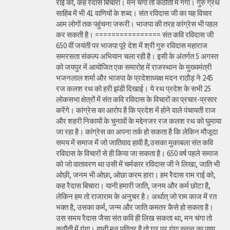
राई को, कह रैदास बिचारा। मन चंगा तो कठौती में गंगा। गुरु ग्रंथ
साहिब में भी 41 वाणियों के शब्द। संत रविदास जी का यह विचार
आम लोगों तक पहुंचना जरूरी। भाजपा की तरह कांग्रेस भी पहल
कर सकती है। ================ संत कवि रविदास जी
650 वीं जयंती पर भाजपा पूरे देश में श्री गुरु रविदास महाराज
समरसता संकल्प अभियान चला रही है। इसी के अंतर्गत 5 अगस्त
को जयपुर में आयोजित एक समारोह में राजस्थान के मुख्यमंत्री
भजनलाल शर्मा और भाजपा के प्रदेशाध्यक्ष मदन राठौड़ ने 245
रज कलश रथ को हरी झंडी दिखाई। ये रथ प्रदेश के सभी 25
लोकसभा क्षेत्रों में संत कवि रविदास के विचारों का प्रचार-प्रसार
करेंगे। कांग्रेस का आरोप है कि प्रदेश में होने वाले पंचायती राज
और शहरी निकायों के चुनावों के मद्देनजर रज कलश रथ को घुमाया
जा रहा है। कांग्रेस का अपना तर्क हो सकता है कि लेकिन मौजूदा
समय में समाज में जो जातिवाद हावी है,उसका मुकाबला संत कवि
रविदास के विचारों से ही किया जा सकता है। 650 वर्ष पहले समाज
को जो वातावरण था उसी में चर्मकार रविदास जी ने लिखा, जाति भी
ओछी, जनम भी ओछा, ओछा करम हारा। हम रैदास राम राई को,
कह रैदास बिचारा। यानी हमारी जाति, जनम और कर्म छोटा है,
लेकिन हम तो राजाराम के अनुचर है। अर्थात् जो राम काज में रत
भक्त है, उसका कर्म, जन्म और जाति कमतर कैसे हो सकता है।
उस समय रैदास जैसा संत कवि ही लिख सकता था, मन चंगा तो
कठौती में गंगा। यानी मन पवित्र है तो घर पर गंगा स्नान का पुण्य