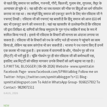
से पहले हिंदू समाज पर कासिम, गजनवी, गौरी, खिलजी, गुलाम वंश, तुगलक, तैमूर के
अत्याचार हो चुके थे। यह वही दौर था जब तलवार की नोंक पर हिंदुओं का धर्म परिवर्तन
कराया जा रहा था। तब संपूर्ण हिंदू समाज को एकजुट करने के लिए संत रविदास जी ने
रचनाएं लिखी। रविदास जी की रचनाएं यह बताती है कि हिंदू समाज को आज 650 वर्ष
बाद भी एकजुट करने की जरूरत है। यहां यह खासतौर से उल्लेखनीय है कि रविदास
जी द्वारा लिखित 41 वाणियोंं को सिख समुदाय के गुरु ग्रंथ साहिब में शब्द के रूप में
शामिल किया गया है। इससे भी रविदास के विचारों की मानता का अंदाजा लगाया जा
सकता है। रविदास जी के विचारों को रथ के जरिए भले ही भाजपा ने पहुंचाने का काम
किया हो, लेकिन यह काम कांग्रेस भी कर सकती है। भाजपा ने रथ रवाना किए हैं उनमें
एक कलश भी रखा हुआ है। इस कलश में वाराणसी के क्षीर, गोवर्धन पुर की रज
(मिट्टी) भी भरी हुई है। चूंकि गोवर्धन पुर ही संत रविदास जी की कर्मस्थली रहा,
इसलिए अब मिट्टी को पवित्र मानकर उनके विचारों को आगे बढ़ाया जा रहा है।
S.P.MITTAL BLOGGER ( 06-08-2026) Website- www.spmittal.in
Facebook Page- www.facebook.com/SPMittalblog Follow me on
Twitter- https://twitter.com/spmittalblogger?s=11 Blog-
spmittal.blogspot.com To Add in WhatsApp Group- 9166157932 To
Contact- 9829071511
6 AUG, 2026
NEW