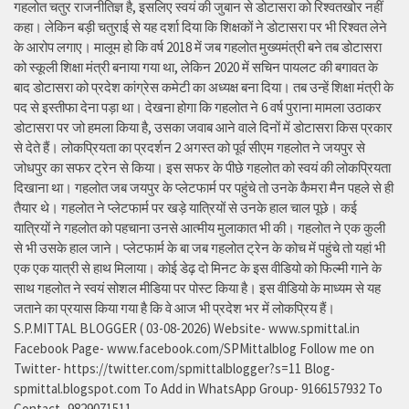
गहलोत चतुर राजनीतिज्ञ है, इसलिए स्वयं की जुबान से डोटासरा को रिश्वतखोर नहीं
कहा। लेकिन बड़ी चतुराई से यह दर्शा दिया कि शिक्षकों ने डोटासरा पर भी रिश्वत लेने
के आरोप लगाए। मालूम हो कि वर्ष 2018 में जब गहलोत मुख्यमंत्री बने तब डोटासरा
को स्कूली शिक्षा मंत्री बनाया गया था, लेकिन 2020 में सचिन पायलट की बगावत के
बाद डोटासरा को प्रदेश कांग्रेस कमेटी का अध्यक्ष बना दिया। तब उन्हें शिक्षा मंत्री के
पद से इस्तीफा देना पड़ा था। देखना होगा कि गहलोत ने 6 वर्ष पुराना मामला उठाकर
डोटासरा पर जो हमला किया है, उसका जवाब आने वाले दिनों में डोटासरा किस प्रकार
से देते हैं। लोकप्रियता का प्रदर्शन 2 अगस्त को पूर्व सीएम गहलोत ने जयपुर से
जोधपुर का सफर ट्रेन से किया। इस सफर के पीछे गहलोत को स्वयं की लोकप्रियता
दिखाना था। गहलोत जब जयपुर के प्लेटफार्म पर पहुंचे तो उनके कैमरा मैन पहले से ही
तैयार थे। गहलोत ने प्लेटफार्म पर खड़े यात्रियों से उनके हाल चाल पूछे। कई
यात्रियों ने गहलोत को पहचाना उनसे आत्मीय मुलाकात भी की। गहलोत ने एक कुली
से भी उसके हाल जाने। प्लेटफार्म के बा जब गहलोत ट्रेन के कोच में पहुंचे तो यहां भी
एक एक यात्री से हाथ मिलाया। कोई डेढ़ दो मिनट के इस वीडियो को फिल्मी गाने के
साथ गहलोत ने स्वयं सोशल मीडिया पर पोस्ट किया है। इस वीडियो के माध्यम से यह
जताने का प्रयास किया गया है कि वे आज भी प्रदेश भर में लोकप्रिय हैं।
S.P.MITTAL BLOGGER ( 03-08-2026) Website- www.spmittal.in
Facebook Page- www.facebook.com/SPMittalblog Follow me on
Twitter- https://twitter.com/spmittalblogger?s=11 Blog-
spmittal.blogspot.com To Add in WhatsApp Group- 9166157932 To
Contact- 9829071511