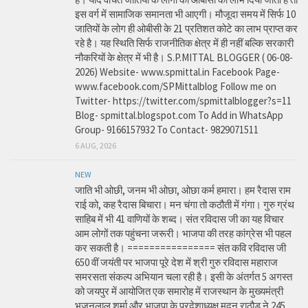
इस वर्ग में सामाजिक समानता भी आएगी। मौजूदा समय में सिर्फ 10
जातियों के लोग ही ओबीसी के 21 प्रतिशत कोटे का लाभ प्राप्त कर
रहे है। यह स्थिति सिर्फ राजनीतिक क्षेत्र में ही नहीं बल्कि सरकारी
नौकरियों के क्षेत्र में भी है। S.P.MITTAL BLOGGER ( 06-08-
2026) Website- www.spmittal.in Facebook Page-
www.facebook.com/SPMittalblog Follow me on
Twitter- https://twitter.com/spmittalblogger?s=11
Blog- spmittal.blogspot.com To Add in WhatsApp
Group- 9166157932 To Contact- 9829071511
6 AUG, 2026
NEW
जाति भी ओछी, जनम भी ओछा, ओछा कर्म हमारा। हम रैदास राम
राई को, कह रैदास बिचारा। मन चंगा तो कठौती में गंगा। गुरु ग्रंथ
साहिब में भी 41 वाणियों के शब्द। संत रविदास जी का यह विचार
आम लोगों तक पहुंचना जरूरी। भाजपा की तरह कांग्रेस भी पहल
कर सकती है। ================ संत कवि रविदास जी
650 वीं जयंती पर भाजपा पूरे देश में श्री गुरु रविदास महाराज
समरसता संकल्प अभियान चला रही है। इसी के अंतर्गत 5 अगस्त
को जयपुर में आयोजित एक समारोह में राजस्थान के मुख्यमंत्री
भजनलाल शर्मा और भाजपा के प्रदेशाध्यक्ष मदन राठौड़ ने 245