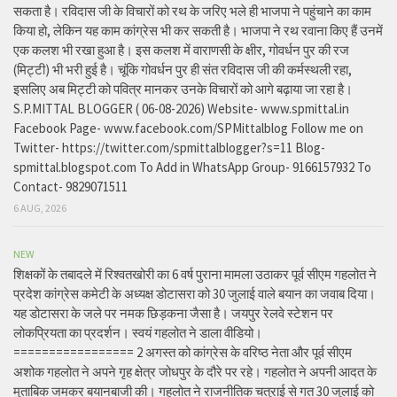
सकता है। रविदास जी के विचारों को रथ के जरिए भले ही भाजपा ने पहुंचाने का काम
किया हो, लेकिन यह काम कांग्रेस भी कर सकती है। भाजपा ने रथ रवाना किए हैं उनमें
एक कलश भी रखा हुआ है। इस कलश में वाराणसी के क्षीर, गोवर्धन पुर की रज
(मिट्टी) भी भरी हुई है। चूंकि गोवर्धन पुर ही संत रविदास जी की कर्मस्थली रहा,
इसलिए अब मिट्टी को पवित्र मानकर उनके विचारों को आगे बढ़ाया जा रहा है।
S.P.MITTAL BLOGGER ( 06-08-2026) Website- www.spmittal.in
Facebook Page- www.facebook.com/SPMittalblog Follow me on
Twitter- https://twitter.com/spmittalblogger?s=11 Blog-
spmittal.blogspot.com To Add in WhatsApp Group- 9166157932 To
Contact- 9829071511
6 AUG, 2026
NEW
शिक्षकों के तबादले में रिश्वतखोरी का 6 वर्ष पुराना मामला उठाकर पूर्व सीएम गहलोत ने
प्रदेश कांग्रेस कमेटी के अध्यक्ष डोटासरा को 30 जुलाई वाले बयान का जवाब दिया।
यह डोटासरा के जले पर नमक छिड़कना जैसा है। जयपुर रेलवे स्टेशन पर
लोकप्रियता का प्रदर्शन। स्वयं गहलोत ने डाला वीडियो।
================= 2 अगस्त को कांग्रेस के वरिष्ठ नेता और पूर्व सीएम
अशोक गहलोत ने अपने गृह क्षेत्र जोधपुर के दौरे पर रहे। गहलोत ने अपनी आदत के
मुताबिक जमकर बयानबाजी की। गहलोत ने राजनीतिक चतुराई से गत 30 जुलाई को