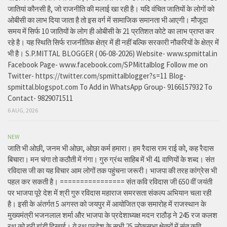
जातियां कौनसी है, जो राजनीति की मलाई खा रही है। यदि वंचित जातियों के लोगों को
ओबीसी का लाभ दिया जाता है तो इस वर्ग में सामाजिक समानता भी आएगी। मौजूदा
समय में सिर्फ 10 जातियों के लोग ही ओबीसी के 21 प्रतिशत कोटे का लाभ प्राप्त कर
रहे है। यह स्थिति सिर्फ राजनीतिक क्षेत्र में ही नहीं बल्कि सरकारी नौकरियों के क्षेत्र में
भी है। S.P.MITTAL BLOGGER ( 06-08-2026) Website- www.spmittal.in
Facebook Page- www.facebook.com/SPMittalblog Follow me on
Twitter- https://twitter.com/spmittalblogger?s=11 Blog-
spmittal.blogspot.com To Add in WhatsApp Group- 9166157932 To
Contact- 9829071511
6 AUG, 2026
NEW
जाति भी ओछी, जनम भी ओछा, ओछा कर्म हमारा। हम रैदास राम राई को, कह रैदास
बिचारा। मन चंगा तो कठौती में गंगा। गुरु ग्रंथ साहिब में भी 41 वाणियों के शब्द। संत
रविदास जी का यह विचार आम लोगों तक पहुंचना जरूरी। भाजपा की तरह कांग्रेस भी
पहल कर सकती है। ================ संत कवि रविदास जी 650 वीं जयंती
पर भाजपा पूरे देश में श्री गुरु रविदास महाराज समरसता संकल्प अभियान चला रही
है। इसी के अंतर्गत 5 अगस्त को जयपुर में आयोजित एक समारोह में राजस्थान के
मुख्यमंत्री भजनलाल शर्मा और भाजपा के प्रदेशाध्यक्ष मदन राठौड़ ने 245 रज कलश
रथ को हरी झंडी दिखाई। ये रथ प्रदेश के सभी 25 लोकसभा क्षेत्रों में संत कवि