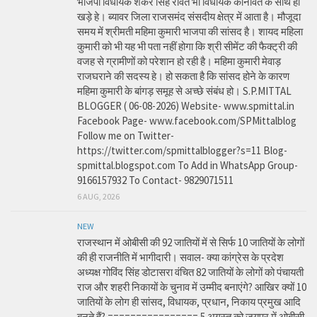
भाजपा विधायक शंकर सिंह रावत भी विधायक कानावत के साथ ही
खड़े हे। ब्यावर जिला राजसमंद संसदीय क्षेत्र में आता है। मौजूदा
समय में श्रीमती महिमा कुमारी भाजपा की सांसद है। शायद महिला
कुमारी को भी यह भी पता नहीं होगा कि श्री सीमेंट की फैक्ट्री की
वजह से ग्रामीणों को परेशान हो रही है। महिमा कुमारी मेवाड़
राजघराने की सदस्य हे। हो सकता है कि सांसद होने के कारण
महिमा कुमारी के बांगड़ समूह से अच्छे संबंध हो। S.P.MITTAL
BLOGGER ( 06-08-2026) Website- www.spmittal.in
Facebook Page- www.facebook.com/SPMittalblog
Follow me on Twitter-
https://twitter.com/spmittalblogger?s=11 Blog-
spmittal.blogspot.com To Add in WhatsApp Group-
9166157932 To Contact- 9829071511
6 AUG, 2026
NEW
राजस्थान में ओबीसी की 92 जातियों में से सिर्फ 10 जातियों के लोगों
की ही राजनीति में भागीदारी। सवाल- क्या कांग्रेस के प्रदेश
अध्यक्ष गोविंद सिंह डोटासरा वंचित 82 जातियों के लोगों को पंचायती
राज और शहरी निकायों के चुनाव में उम्मीद बनाएंगे? आखिर क्यों 10
जातियों के लोग ही सांसद, विधायक, प्रधान, निकाय प्रमुख आदि
बनते हैं? ================ 5 अगस्त को जयपुर में ओबीसी