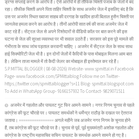
ड्रग्स सप्लाई करने के आरोप है। ऐसे आरोपों में ही तौफिक चिश्ती पंजाब के जेलों में बंद
रहा। तौफीक चिश्ती अपने पिता ताहिर चिश्ती के साथ अजमेर जेल में इसलिए बंद है कि
उस पर अजमेर स्थित ख्वाजा साहब की दरगाह के खादिम हाजी बिलाल हुसैन चिश्ती पर
जानलेवा हमला करने का आरोप है। तीनों आरोपी सात वर्ष की सजा अजमेर जेल में
काट रहे हैं। सेंट्रल जेल से अपने रिश्तेदारों से वीडियो कॉल पर बात करने की इस
घटना से जेल की सुरक्षा व्यवस्था पर भी सवाल उठते हैं। सरकार को इस पूरे मामले की
गंभीरता के साथ जांच पड़ताल करवानी चाहिए । अजमेर में सेंट्रल जेल के साथ साथ
हाई सिक्योरिटी जेल भी है। इन दोनों जेलों में कैदियों के पास मोबाइल मिलना आम बात
है। लेकिन ताजा मामले में तो कैदी जेलर का मोबाइल ही इस्तेमाल कर रहे हैं।
S.P.MITTAL BLOGGER ( 08-08-2026) Website- www.spmittal.in Facebook
Page- www.facebook.com/SPMittalblog Follow me on Twitter-
https://twitter.com/spmittalblogger?s=11 Blog- spmittal.blogspot.com
To Add in WhatsApp Group- 9166157932 To Contact- 9829071511
अजमेर में गहलोत और पायलट गुट फिर आमने-सामने। नगर निगम चुनाव से पहले
कांग्रेस की फूट चौराहे पर। पायलट समर्थकों ने धर्मेन्द्र राठौड़ के दखल पर ऐतराज
जताया। ================ अगले महीने जब अजमेर नगर निगम के चुनाव होने
हैं, तब कांग्रेस की फूट चौराहे पर है। चुनाव से पूर्व, पूर्व मुख्यमंत्री अशोक गहलोत और
कांग्रेस के राष्ट्रीय महासचिव सचिन पायलट के समर्थक आमने सामने हो गए है।