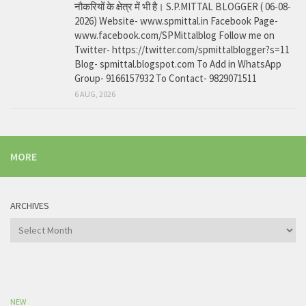
नौकरियों के क्षेत्र में भी है। S.P.MITTAL BLOGGER ( 06-08-
2026) Website- www.spmittal.in Facebook Page-
www.facebook.com/SPMittalblog Follow me on
Twitter- https://twitter.com/spmittalblogger?s=11
Blog- spmittal.blogspot.com To Add in WhatsApp
Group- 9166157932 To Contact- 9829071511
6 AUG, 2026
MORE
ARCHIVES
Archives
NEW