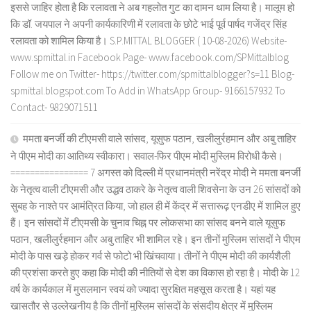
इससे जाहिर होता है कि रलावता ने अब गहलोत गुट का दामन थाम लिया है। मालूम हो
कि डॉ. जयपाल ने अपनी कार्यकारिणी में रलावता के छोटे भाई पूर्व पार्षद गजेंद्र सिंह
रलावता को शामिल किया है। S.P.MITTAL BLOGGER ( 10-08-2026) Website-
www.spmittal.in Facebook Page- www.facebook.com/SPMittalblog
Follow me on Twitter- https://twitter.com/spmittalblogger?s=11 Blog-
spmittal.blogspot.com To Add in WhatsApp Group- 9166157932 To
Contact- 9829071511
ममता बनर्जी की टीएमसी वाले सांसद, यूसुफ पठान, खलीलुर्रहमान और अबु ताहिर
ने पीएम मोदी का आतिथ्य स्वीकारा। सवाल-फिर पीएम मोदी मुस्लिम विरोधी कैसे।
================ 7 अगस्त को दिल्ली में प्रधानमंत्री नरेंद्र मोदी ने ममता बनर्जी
के नेतृत्व वाली टीएमसी और उद्धव ठाकरे के नेतृत्व वाली शिवसेना के उन 26 सांसदों को
सुबह के नाश्ते पर आमंत्रित किया, जो हाल ही में केंद्र में सत्तारूढ़ एनडीए में शामिल हुए
हैं। इन सांसदों में टीएमसी के चुनाव चिह्न पर लोकसभा का सांसद बनने वाले यूसुफ
पठान, खलीलुर्रहमान और अबु ताहिर भी शामिल रहे। इन तीनों मुस्लिम सांसदों ने पीएम
मोदी के पास खड़े होकर गर्व से फोटो भी खिंचवाया। तीनों ने पीएम मोदी की कार्यशैली
की प्रशंसा करते हुए कहा कि मोदी की नीतियों से देश का विकास हो रहा है। मोदी के 12
वर्ष के कार्यकाल में मुसलमान स्वयं को ज्यादा सुरक्षित महसूस करता है। यहां यह
खासतौर से उल्लेखनीय है कि तीनों मुस्लिम सांसदों के संसदीय क्षेत्र में मुस्लिम