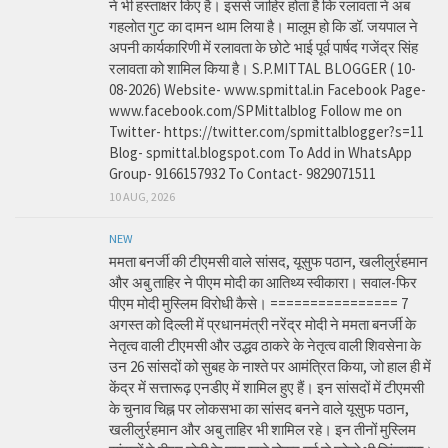
ने भी हस्ताक्षर किए है। इससे जाहिर होता है कि रलावता ने अब
गहलोत गुट का दामन थाम लिया है। मालूम हो कि डॉ. जयपाल ने
अपनी कार्यकारिणी में रलावता के छोटे भाई पूर्व पार्षद गजेंद्र सिंह
रलावता को शामिल किया है। S.P.MITTAL BLOGGER ( 10-
08-2026) Website- www.spmittal.in Facebook Page-
www.facebook.com/SPMittalblog Follow me on
Twitter- https://twitter.com/spmittalblogger?s=11
Blog- spmittal.blogspot.com To Add in WhatsApp
Group- 9166157932 To Contact- 9829071511
10 AUG, 2026
NEW
ममता बनर्जी की टीएमसी वाले सांसद, यूसुफ पठान, खलीलुर्रहमान
और अबु ताहिर ने पीएम मोदी का आतिथ्य स्वीकारा। सवाल-फिर
पीएम मोदी मुस्लिम विरोधी कैसे। ================ 7
अगस्त को दिल्ली में प्रधानमंत्री नरेंद्र मोदी ने ममता बनर्जी के
नेतृत्व वाली टीएमसी और उद्धव ठाकरे के नेतृत्व वाली शिवसेना के
उन 26 सांसदों को सुबह के नाश्ते पर आमंत्रित किया, जो हाल ही में
केंद्र में सत्तारूढ़ एनडीए में शामिल हुए हैं। इन सांसदों में टीएमसी
के चुनाव चिह्न पर लोकसभा का सांसद बनने वाले यूसुफ पठान,
खलीलुर्रहमान और अबु ताहिर भी शामिल रहे। इन तीनों मुस्लिम