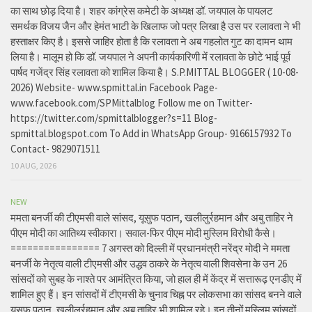
का साथ छोड़ दिया है। शहर कांग्रेस कमेटी के अध्यक्ष डॉ. जयपाल के पायलट
समर्थक विजय जैन और हेमंत भाटी के खिलाफ जो पत्र लिखा है उस पर रलावता ने भी
हस्ताक्षर किए है। इससे जाहिर होता है कि रलावता ने अब गहलोत गुट का दामन थाम
लिया है। मालूम हो कि डॉ. जयपाल ने अपनी कार्यकारिणी में रलावता के छोटे भाई पूर्व
पार्षद गजेंद्र सिंह रलावता को शामिल किया है। S.P.MITTAL BLOGGER ( 10-08-
2026) Website- www.spmittal.in Facebook Page-
www.facebook.com/SPMittalblog Follow me on Twitter-
https://twitter.com/spmittalblogger?s=11 Blog-
spmittal.blogspot.com To Add in WhatsApp Group- 9166157932 To
Contact- 9829071511
10 AUG, 2026
NEW
ममता बनर्जी की टीएमसी वाले सांसद, यूसुफ पठान, खलीलुर्रहमान और अबु ताहिर ने
पीएम मोदी का आतिथ्य स्वीकारा। सवाल-फिर पीएम मोदी मुस्लिम विरोधी कैसे।
================ 7 अगस्त को दिल्ली में प्रधानमंत्री नरेंद्र मोदी ने ममता
बनर्जी के नेतृत्व वाली टीएमसी और उद्धव ठाकरे के नेतृत्व वाली शिवसेना के उन 26
सांसदों को सुबह के नाश्ते पर आमंत्रित किया, जो हाल ही में केंद्र में सत्तारूढ़ एनडीए में
शामिल हुए हैं। इन सांसदों में टीएमसी के चुनाव चिह्न पर लोकसभा का सांसद बनने वाले
यूसुफ पठान, खलीलुर्रहमान और अबु ताहिर भी शामिल रहे। इन तीनों मुस्लिम सांसदों