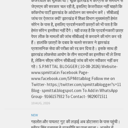
केजरीवाल की भूमिका थी। चूंकि झारखंड में कांग्रेस के समर्थन से
जेएमएम की सरकार चल रही है, इसलिए केजरीवाल नहीं चाहते कि
कॉकरोच पार्टी झारखंड के आंदोलन का समर्थन करें। सीबीआई
जांच पर ऐतराज क्यों? झारखंड में शिक्षा विभाग मुख्यमंत्री हेमंत
सोरेन के पास है, इसलिए प्रदर्शनकारी छात्रों को भी पता है कि
हेमंत सोरेन इस्तीफा नहीं देेंगे। यही वजह है कि प्रदर्शनकारी छात्र
पेपर लीक के मामलों की जांच सीबीआई से करवाने की मांग कर रहे
हैं। हालांकि छात्रों के दबाव के चलते सरकार ने झारखंड
प्रशासनिक सेवा की परीक्षा को रद्द कर दिया है। इसके साथ ही
झारखंड लोकसेवा आयोग के तीन सदस्यों का इस्तीफा भी ले लिया
है, लेकिन सीएम सोरेन सीबीआई जांच की मांग स्वीकार नहीं कर
रहे। S.P.MITTAL BLOGGER ( 10-08-2026) Website-
www.spmittal.in Facebook Page-
www.facebook.com/SPMittalblog Follow me on
Twitter- https://twitter.com/spmittalblogger?s=11
Blog- spmittal.blogspot.com To Add in WhatsApp
Group- 9166157932 To Contact- 9829071511
10 AUG, 2026
NEW
गहलोत और पायलट गुट की लड़ाई अब डोटासरा के पास पहुंची।
महेंद्र सिंह रलावता ने राजनीति का पाला बदला। अजमेर में