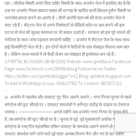
रहा। तौफीक चिश्ती अपने पिता ताहिर चिश्ती के साथ अजमेर जेल में इसलिए बंद है कि
उस पर अजमेर स्थित ख्वाजा साहब की दरगाह के खादिम हाजी बिलाल हुसैन चिश्ती पर
जानलेवा हमला करने का आरोप है। तीनों आरोपी सात वर्ष की सजा अजमेर जेल में
काट रहे हैं। सेंट्रल जेल से अपने रिश्तेदारों से वीडियो कॉल पर बात करने की इस
घटना से जेल की सुरक्षा व्यवस्था पर भी सवाल उठते हैं। सरकार को इस पूरे मामले की
गंभीरता के साथ जांच पड़ताल करवानी चाहिए । अजमेर में सेंट्रल जेल के साथ साथ
हाई सिक्योरिटी जेल भी है। इन दोनों जेलों में कैदियों के पास मोबाइल मिलना आम बात
है। लेकिन ताजा मामले में तो कैदी जेलर का मोबाइल ही इस्तेमाल कर रहे हैं।
S.P.MITTAL BLOGGER ( 08-08-2026) Website- www.spmittal.in Facebook
Page- www.facebook.com/SPMittalblog Follow me on Twitter-
https://twitter.com/spmittalblogger?s=11 Blog- spmittal.blogspot.com
To Add in WhatsApp Group- 9166157932 To Contact- 9829071511
अजमेर में गहलोत और पायलट गुट फिर आमने-सामने। नगर निगम चुनाव से पहले
कांग्रेस की फूट चौराहे पर। पायलट समर्थकों ने धर्मेन्द्र राठौड़ के दखल पर ऐतराज
जताया। ================ अगले महीने जब अजमेर नगर निगम के चुनाव होने
हैं, तब कांग्रेस की फूट चौराहे पर है। चुनाव से पूर्व, पूर्व मुख्यमंत्री अशोक गहलोत और
कांग्रेस के राष्ट्रीय महासचिव सचिन पायलट के समर्थक आमने सामने हो गए है।
पायलट समर्थक माने जाने वाले पूर्व शहर अध्यक्ष विजय जैन और गत दो बार दक्षिण