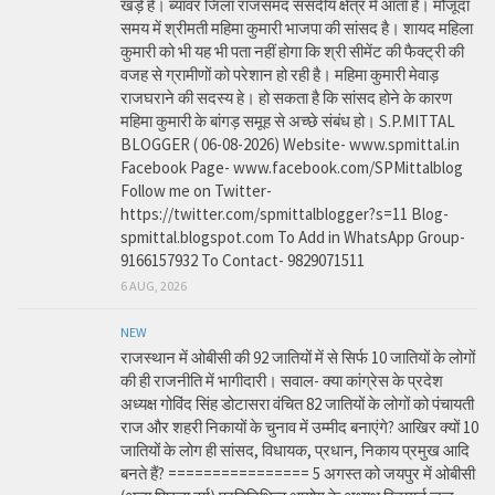
खड़े हे। ब्यावर जिला राजसमंद संसदीय क्षेत्र में आता है। मौजूदा
समय में श्रीमती महिमा कुमारी भाजपा की सांसद है। शायद महिला
कुमारी को भी यह भी पता नहीं होगा कि श्री सीमेंट की फैक्ट्री की
वजह से ग्रामीणों को परेशान हो रही है। महिमा कुमारी मेवाड़
राजघराने की सदस्य हे। हो सकता है कि सांसद होने के कारण
महिमा कुमारी के बांगड़ समूह से अच्छे संबंध हो। S.P.MITTAL
BLOGGER ( 06-08-2026) Website- www.spmittal.in
Facebook Page- www.facebook.com/SPMittalblog
Follow me on Twitter-
https://twitter.com/spmittalblogger?s=11 Blog-
spmittal.blogspot.com To Add in WhatsApp Group-
9166157932 To Contact- 9829071511
6 AUG, 2026
NEW
राजस्थान में ओबीसी की 92 जातियों में से सिर्फ 10 जातियों के लोगों
की ही राजनीति में भागीदारी। सवाल- क्या कांग्रेस के प्रदेश
अध्यक्ष गोविंद सिंह डोटासरा वंचित 82 जातियों के लोगों को पंचायती
राज और शहरी निकायों के चुनाव में उम्मीद बनाएंगे? आखिर क्यों 10
जातियों के लोग ही सांसद, विधायक, प्रधान, निकाय प्रमुख आदि
बनते हैं? ================ 5 अगस्त को जयपुर में ओबीसी