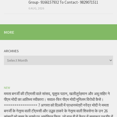
Group- 9166157932 To Contact- 9829071511
6 AUG, 2026
MORE
ARCHIVES
Archives
NEW
ममता बनर्जी की टीएमसी वाले सांसद, यूसुफ पठान, खलीलुर्रहमान और अबु ताहिर ने
पीएम मोदी का आतिथ्य स्वीकारा। सवाल-फिर पीएम मोदी मुस्लिम विरोधी कैसे।
================ 7 अगस्त को दिल्ली में प्रधानमंत्री नरेंद्र मोदी ने ममता
बनर्जी के नेतृत्व वाली टीएमसी और उद्धव ठाकरे के नेतृत्व वाली शिवसेना के उन 26
सांसदों को सुबह के नाश्ते पर आमंत्रित किया, जो हाल ही में केंद्र में सत्तारूढ़ एनडीए में