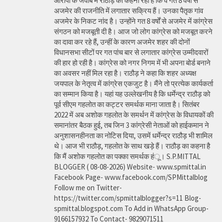
आरोपों के जवाब में राठौड़ का कहना रहा है कि वे गत 8 वर्षों से
अजमेर की राजनीति में लगातार सक्रिय हैं। उनका पैतृक गांव
अजमेर के निकट नांद है। उन्होंने गत 8 वर्षों से अजमेर में कांग्रेस
संगठन को मजबूती दी है। आज जो लोग कांग्रेस को मजबूत करने
का दावा कर रहे हैं, उन्हीं के कारण अजमेर शहर की दोनों
विधानसभा सीटों पर गत पांच बार से लगातार कांग्रेस उम्मीदवारों
की हार हो रही है। कांग्रेस को नगर निगम में भी अपना बोर्ड बनाने
का अवसर नहीं मिल रहा है। राठौड़ ने कहा कि शहर अध्यक्ष
जयपाल के नेतृत्व में कांग्रेस एकजुट है। मैंने तो प्रत्येक कार्यकर्ता
का सम्मान किया है। यहां यह उल्लेखनीय है कि धर्मेन्द्र राठौड़ को
पूर्व सीएम गहलोत का कट्टर समर्थक माना जाता है। सितंबर
2022 में अब अशोक गहलोत के समर्थन में कांग्रेस के विधायकों की
समानांतर बैठक हुई, तब जिन 3 कांग्रेसी नेताओं को हाईकमान ने
अनुशासनहीनता का नोटिस दिया, उसमें धर्मेन्द्र राठौड़ भी शामिल
थे। आज भी राठौड़, गहलोत के साथ खड़े हैं। राठौड़ का कहना है
कि मैं अशोक गहलोत का पक्का समर्थक हंू। S.P.MITTAL
BLOGGER ( 08-08-2026) Website- www.spmittal.in
Facebook Page- www.facebook.com/SPMittalblog
Follow me on Twitter-
https://twitter.com/spmittalblogger?s=11 Blog-
spmittal.blogspot.com To Add in WhatsApp Group-
9166157932 To Contact- 9829071511