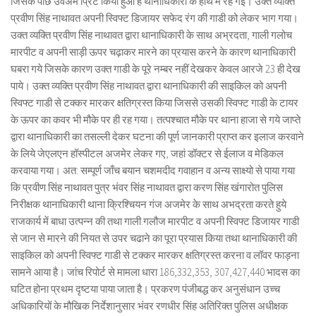
जिसके पीछे उवअम प्रिंट किया हुआ है थानाधिकारी के हाथ में रह गई। उक्त व्यक्ति
प्रवीण सिंह नाथावत अपनी स्विफ्ट डिजायर सफेद रंग की गाडी को लेकर भाग गया।
उक्त व्यक्ति प्रवीण सिंह नाथावत द्वारा थानाधिकारी के साथ अभ्रदता, गाली गलोच
मारपीट व अपनी साड़ी ऊपर चढ़ाकर मारने का प्रयास करने के कारण थानाधिकारी
घबरा गये जिसके कारण उक्त गाडी के पूरे नम्बर नहीं देखकर केवल आरजे 23 ही देख
पाये। उक्त व्यक्ति प्रवीण सिंह नाथावत द्वारा थानाधिकारी की साइकिल को अपनी
स्विफ्ट गाडी से टक्कर मारकर क्षतिग्रस्त किया जिससे उसकी स्विफ्ट गाडी के टायर
के ऊपर का कवर भी मौके पर ही रह गया। तत्पश्चात मौके पर थाना हाजा से गये जाप्ते
द्वारा थानाधिकारी का तसल्ली देकर घटना की पूर्ण जानकारी प्राप्त कर इलाज करवाने
के लिये जेएलएन हॉस्पीटल अजमेर लेकर गए, जहां डॉक्टर से ईलाज व मेडिकल
करवाया गया। अत: सम्पूर्ण जाँच बयान चशमदीद गवाहान व अन्य साक्ष्यो से पाया गया
कि प्रवीण सिंह नाथावत पुत्र भंवर सिंह नाथावत द्वारा करण सिंह खंगारोत पुलिस
निरीक्षक थानाधिकारी थाना क्रिश्चियन गंज अजमेर के साथ अभद्रता करते हुये
राजकार्य में बाधा उत्पन्न की तथा गाली.गलौज मारपीट व अपनी स्विफ्ट डिजायर गाडी
से जान से मारने की नियत से उपर चढाने का पूरा प्रयास किया तथा थानाधिकारी की
साइकिल को अपनी स्विफ्ट गाडी से टक्कर मारकर क्षतिग्रस्त करना व लॉवर फाड़ना
सामने आया है। जांच रिपोर्ट से मामला धारा 186,332,353, 307,427,440 भादस का
घटित होना प्रथम दृष्टया पाया जाता है। प्रकरण पंजीबद्ध कर अनुसंधान उच्च
अधिकारियों के मौखिक निर्देशानुसार भंवर रणधीर सिंह अतिरिक्त पुलिस अधीक्षक