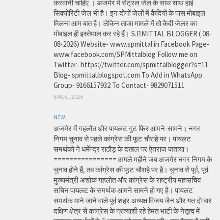
करवानी चाहिए । अजमेर में सेंट्रल जेल के साथ साथ हाई
सिक्योरिटी जेल भी है। इन दोनों जेलों में कैदियों के पास मोबाइल
मिलना आम बात है। लेकिन ताजा मामले में तो कैदी जेलर का
मोबाइल ही इस्तेमाल कर रहे हैं। S.P.MITTAL BLOGGER ( 08-
08-2026) Website- www.spmittal.in Facebook Page-
www.facebook.com/SPMittalblog Follow me on
Twitter- https://twitter.com/spmittalblogger?s=11
Blog- spmittal.blogspot.com To Add in WhatsApp
Group- 9166157932 To Contact- 9829071511
8 AUG, 2026
NEW
अजमेर में गहलोत और पायलट गुट फिर आमने-सामने। नगर
निगम चुनाव से पहले कांग्रेस की फूट चौराहे पर। पायलट
समर्थकों ने धर्मेन्द्र राठौड़ के दखल पर ऐतराज जताया।
================ अगले महीने जब अजमेर नगर निगम के
चुनाव होने हैं, तब कांग्रेस की फूट चौराहे पर है। चुनाव से पूर्व, पूर्व
मुख्यमंत्री अशोक गहलोत और कांग्रेस के राष्ट्रीय महासचिव
सचिन पायलट के समर्थक आमने सामने हो गए है। पायलट
समर्थक माने जाने वाले पूर्व शहर अध्यक्ष विजय जैन और गत दो बार
दक्षिण क्षेत्र से कांग्रेस के प्रत्याशी रहे हेमंत भाटी के नेतृत्व में