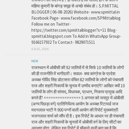
महिमा कुमारी के बांगड़ समूह से अच्छे संबंध हो। S.P.MITTAL
BLOGGER ( 06-08-2026) Website- www.spmittal.in
Facebook Page- www.facebook.com/SPMittalblog
Follow me on Twitter-
https://twitter.com/spmittalblogger?s=11 Blog-
spmittal.blogspot.com To Add in WhatsApp Group-
9166157932 To Contact- 9829071511
6 AUG, 2026
NEW
राजस्थान में ओबीसी की 92 जातियों में से सिर्फ 10 जातियों के लोगों
की ही राजनीति में भागीदारी। सवाल- क्या कांग्रेस के प्रदेश
अध्यक्ष गोविंद सिंह डोटासरा वंचित 82 जातियों के लोगों को पंचायती
राज और शहरी निकायों के चुनाव में उम्मीद बनाएंगे? आखिर क्यों 10
जातियों के लोग ही सांसद, विधायक, प्रधान, निकाय प्रमुख आदि
बनते हैं? ================ 5 अगस्त को जयपुर में ओबीसी
(अन्य पिछड़ा वर्ग) प्रतिनिधित्व आयोग के अध्यक्ष रिटायर्ड जज
मदनलाल भाटी ने 900 पन्नों वाली आयोग की रिपोर्ट मुख्यमंत्री
भजनलाल शर्मा को सौंप दी है। इस रिपोर्ट के आधार पर ही पंचायती
राज और शहरी निकायों के चुनावों में ओबीसी वर्ग के लिए सीटों का
आरक्षण होगा, लेकिन इस रिपोर्ट में चौकाने वाली बात यह है कि