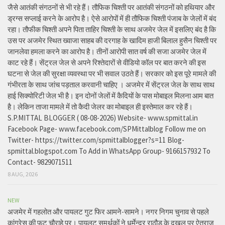
जैसे आतंकी संगठनों से भी रहे हैं। तौफिक चिश्ती पर आतंकी संगठनों को हथियार और
ड्रग्स सप्लाई करने के आरोप है। ऐसे आरोपों में ही तौफिक चिश्ती पंजाब के जेलों में बंद
रहा। तौफीक चिश्ती अपने पिता ताहिर चिश्ती के साथ अजमेर जेल में इसलिए बंद है कि
उस पर अजमेर स्थित ख्वाजा साहब की दरगाह के खादिम हाजी बिलाल हुसैन चिश्ती पर
जानलेवा हमला करने का आरोप है। तीनों आरोपी सात वर्ष की सजा अजमेर जेल में
काट रहे हैं। सेंट्रल जेल से अपने रिश्तेदारों से वीडियो कॉल पर बात करने की इस
घटना से जेल की सुरक्षा व्यवस्था पर भी सवाल उठते हैं। सरकार को इस पूरे मामले की
गंभीरता के साथ जांच पड़ताल करवानी चाहिए । अजमेर में सेंट्रल जेल के साथ साथ
हाई सिक्योरिटी जेल भी है। इन दोनों जेलों में कैदियों के पास मोबाइल मिलना आम बात
है। लेकिन ताजा मामले में तो कैदी जेलर का मोबाइल ही इस्तेमाल कर रहे हैं।
S.P.MITTAL BLOGGER ( 08-08-2026) Website- www.spmittal.in
Facebook Page- www.facebook.com/SPMittalblog Follow me on
Twitter- https://twitter.com/spmittalblogger?s=11 Blog-
spmittal.blogspot.com To Add in WhatsApp Group- 9166157932 To
Contact- 9829071511
8 AUG, 2026
NEW
अजमेर में गहलोत और पायलट गुट फिर आमने-सामने। नगर निगम चुनाव से पहले
कांग्रेस की फूट चौराहे पर। पायलट समर्थकों ने धर्मेन्द्र राठौड़ के दखल पर ऐतराज