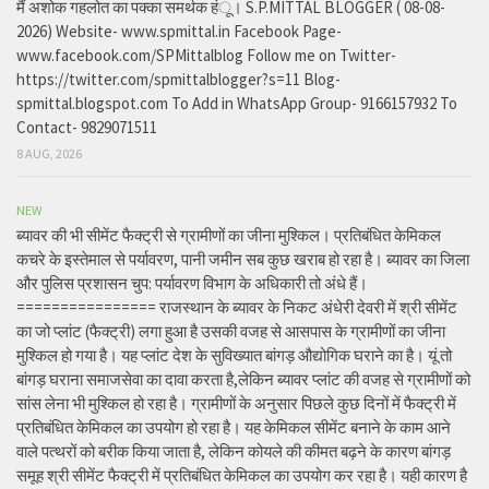
मैं अशोक गहलोत का पक्का समर्थक हंू। S.P.MITTAL BLOGGER ( 08-08-
2026) Website- www.spmittal.in Facebook Page-
www.facebook.com/SPMittalblog Follow me on Twitter-
https://twitter.com/spmittalblogger?s=11 Blog-
spmittal.blogspot.com To Add in WhatsApp Group- 9166157932 To
Contact- 9829071511
8 AUG, 2026
NEW
ब्यावर की भी सीमेंट फैक्ट्री से ग्रामीणों का जीना मुश्किल। प्रतिबंधित केमिकल
कचरे के इस्तेमाल से पर्यावरण, पानी जमीन सब कुछ खराब हो रहा है। ब्यावर का जिला
और पुलिस प्रशासन चुप: पर्यावरण विभाग के अधिकारी तो अंधे हैं।
================ राजस्थान के ब्यावर के निकट अंधेरी देवरी में श्री सीमेंट
का जो प्लांट (फैक्ट्री) लगा हुआ है उसकी वजह से आसपास के ग्रामीणों का जीना
मुश्किल हो गया है। यह प्लांट देश के सुविख्यात बांगड़ औद्योगिक घराने का है। यूं तो
बांगड़ घराना समाजसेवा का दावा करता है,लेकिन ब्यावर प्लांट की वजह से ग्रामीणों को
सांस लेना भी मुश्किल हो रहा है। ग्रामीणों के अनुसार पिछले कुछ दिनों में फैक्ट्री में
प्रतिबंधित केमिकल का उपयोग हो रहा है। यह केमिकल सीमेंट बनाने के काम आने
वाले पत्थरों को बरीक किया जाता है, लेकिन कोयले की कीमत बढ़ने के कारण बांगड़
समूह श्री सीमेंट फैक्ट्री में प्रतिबंधित केमिकल का उपयोग कर रहा है। यही कारण है