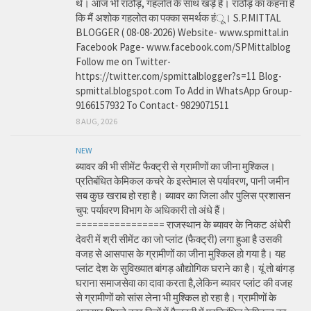
थे। आज भी राठौड़, गहलोत के साथ खड़े हैं। राठौड़ का कहना है
कि मैं अशोक गहलोत का पक्का समर्थक हंू। S.P.MITTAL
BLOGGER ( 08-08-2026) Website- www.spmittal.in
Facebook Page- www.facebook.com/SPMittalblog
Follow me on Twitter-
https://twitter.com/spmittalblogger?s=11 Blog-
spmittal.blogspot.com To Add in WhatsApp Group-
9166157932 To Contact- 9829071511
8 AUG, 2026
NEW
ब्यावर की भी सीमेंट फैक्ट्री से ग्रामीणों का जीना मुश्किल।
प्रतिबंधित केमिकल कचरे के इस्तेमाल से पर्यावरण, पानी जमीन
सब कुछ खराब हो रहा है। ब्यावर का जिला और पुलिस प्रशासन
चुप: पर्यावरण विभाग के अधिकारी तो अंधे हैं।
================ राजस्थान के ब्यावर के निकट अंधेरी
देवरी में श्री सीमेंट का जो प्लांट (फैक्ट्री) लगा हुआ है उसकी
वजह से आसपास के ग्रामीणों का जीना मुश्किल हो गया है। यह
प्लांट देश के सुविख्यात बांगड़ औद्योगिक घराने का है। यूं तो बांगड़
घराना समाजसेवा का दावा करता है,लेकिन ब्यावर प्लांट की वजह
से ग्रामीणों को सांस लेना भी मुश्किल हो रहा है। ग्रामीणों के