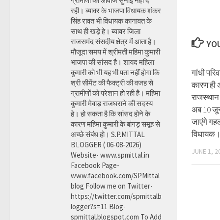
ग्रामीणों की आवाज सुनाई नहीं दे
रही। ब्यावर के भाजपा विधायक शंकर
सिंह रावत भी विधायक कानावत के
साथ ही खड़े हे। ब्यावर जिला
राजसमंद संसदीय क्षेत्र में आता है।
YOU
मौजूदा समय में श्रीमती महिमा कुमारी
भाजपा की सांसद है। शायद महिला
गांधी परि
कुमारी को भी यह भी पता नहीं होगा कि
श्री सीमेंट की फैक्ट्री की वजह से
कारण ही 
ग्रामीणों को परेशान हो रही है। महिमा
राजस्थान क
कुमारी मेवाड़ राजघराने की सदस्य
अब 10 जून
हे। हो सकता है कि सांसद होने के
जाएंगे ग
कारण महिमा कुमारी के बांगड़ समूह से
विधायक
अच्छे संबंध हो। S.P.MITTAL
BLOGGER ( 06-08-2026)
JUNE 1, 2
Website- www.spmittal.in
Facebook Page-
www.facebook.com/SPMittal
blog Follow me on Twitter-
https://twitter.com/spmittalb
logger?s=11 Blog-
spmittal.blogspot.com To Add