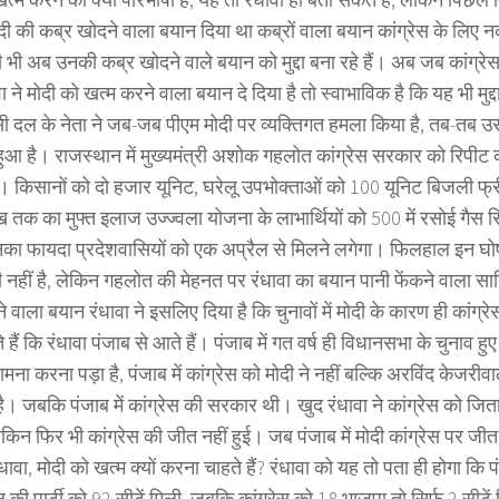
मोदी की कब्र खोदने वाला बयान दिया था कब्रों वाला बयान कांग्रेस के लिए
 भी अब उनकी कब्र खोदने वाले बयान को मुद्दा बना रहे हैं। अब जब कांग्रेस क
वा ने मोदी को खत्म करने वाला बयान दे दिया है तो स्वाभाविक है कि यह भी मुद्
ी दल के नेता ने जब-जब पीएम मोदी पर व्यक्तिगत हमला किया है, तब-तब
ुआ है। राजस्थान में मुख्यमंत्री अशोक गहलोत कांग्रेस सरकार को रिपीट क
ैं। किसानों को दो हजार यूनिट, घरेलू उपभोक्ताओं को 100 यूनिट बिजली फ्री
ख तक का मुफ्त इलाज उज्ज्वला योजना के लाभार्थियों को 500 में रसोई गैस स
नका फायदा प्रदेशवासियों को एक अप्रैल से मिलने लगेगा। फिलहाल इन घो
ी नहीं है, लेकिन गहलोत की मेहनत पर रंधावा का बयान पानी फेंकने वाला सा
 वाला बयान रंधावा ने इसलिए दिया है कि चुनावों में मोदी के कारण ही कांग्रे
हैं कि रंधावा पंजाब से आते हैं। पंजाब में गत वर्ष ही विधानसभा के चुनाव हुए ह
मना करना पड़ा है, पंजाब में कांग्रेस को मोदी ने नहीं बल्कि अरविंद केजरी
है। जबकि पंजाब में कांग्रेस की सरकार थी। खुद रंधावा ने कांग्रेस को जिता
ेकिन फिर भी कांग्रेस की जीत नहीं हुई। जब पंजाब में मोदी कांग्रेस पर ज
धावा, मोदी को खत्म क्यों करना चाहते हैं? रंधावा को यह तो पता ही होगा कि पंज
की पार्टी को 92 सीटें मिली, जबकि कांग्रेस को 18 भाजपा तो सिर्फ 2 सीटे