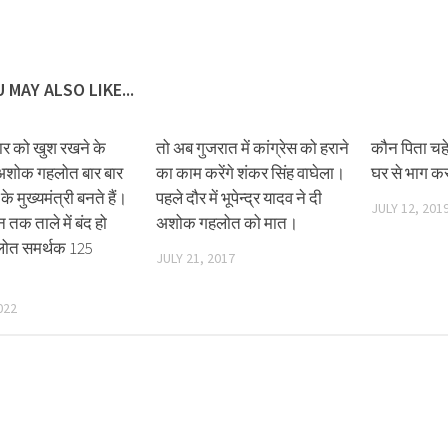
 MAY ALSO LIKE...
वार को खुश रखने के
तो अब गुजरात में कांग्रेस को हराने
कौन पिता चह
अशोक गहलोत बार बार
का काम करेंगे शंकर सिंह वाघेला।
घर से भाग क
े मुख्यमंत्री बनते हैं।
पहले दौर में भूपेन्द्र यादव ने दी
JULY 12, 201
 तक ताले में बंद हो
अशोक गहलोत को मात।
हलोत समर्थक 125
JULY 21, 2017
।
022