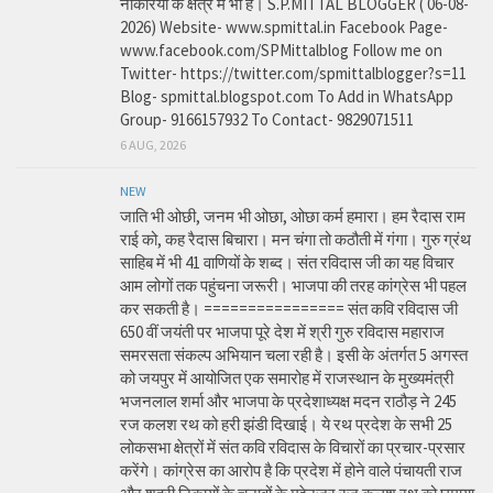
नौकरियों के क्षेत्र में भी है। S.P.MITTAL BLOGGER ( 06-08-
2026) Website- www.spmittal.in Facebook Page-
www.facebook.com/SPMittalblog Follow me on
Twitter- https://twitter.com/spmittalblogger?s=11
Blog- spmittal.blogspot.com To Add in WhatsApp
Group- 9166157932 To Contact- 9829071511
6 AUG, 2026
NEW
जाति भी ओछी, जनम भी ओछा, ओछा कर्म हमारा। हम रैदास राम
राई को, कह रैदास बिचारा। मन चंगा तो कठौती में गंगा। गुरु ग्रंथ
साहिब में भी 41 वाणियों के शब्द। संत रविदास जी का यह विचार
आम लोगों तक पहुंचना जरूरी। भाजपा की तरह कांग्रेस भी पहल
कर सकती है। ================ संत कवि रविदास जी
650 वीं जयंती पर भाजपा पूरे देश में श्री गुरु रविदास महाराज
समरसता संकल्प अभियान चला रही है। इसी के अंतर्गत 5 अगस्त
को जयपुर में आयोजित एक समारोह में राजस्थान के मुख्यमंत्री
भजनलाल शर्मा और भाजपा के प्रदेशाध्यक्ष मदन राठौड़ ने 245
रज कलश रथ को हरी झंडी दिखाई। ये रथ प्रदेश के सभी 25
लोकसभा क्षेत्रों में संत कवि रविदास के विचारों का प्रचार-प्रसार
करेंगे। कांग्रेस का आरोप है कि प्रदेश में होने वाले पंचायती राज