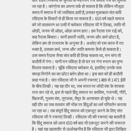
और शहरी निकायों के चुनावों के मद्देनजर रज कलश रथ को घुमाया
जा रहा है। कांग्रेस का अपना तर्क हो सकता है कि लेकिन मौजूदा
समय में समाज में जो जातिवाद हावी है,उसका मुकाबला संत कवि
रविदास के विचारों से ही किया जा सकता है। 650 वर्ष पहले समाज
को जो वातावरण था उसी में चर्मकार रविदास जी ने लिखा, जाति भी
ओछी, जनम भी ओछा, ओछा करम हारा। हम रैदास राम राई को,
कह रैदास बिचारा। यानी हमारी जाति, जनम और कर्म छोटा है,
लेकिन हम तो राजाराम के अनुचर है। अर्थात् जो राम काज में रत
भक्त है, उसका कर्म, जन्म और जाति कमतर कैसे हो सकता है।
उस समय रैदास जैसा संत कवि ही लिख सकता था, मन चंगा तो
कठौती में गंगा। यानी मन पवित्र है तो घर पर गंगा स्नान का पुण्य
मिलता सकता है। चूंकि रविदास चर्मकार थे, इसलिए उनके पास
चमड़ा भिगोने का का छोटा बर्तन होता था। इस बात को ही कठौती
कहा गया है। संत रविदास जी ने अपनी रचनाएं 1489 से 1471 ईवी
के बीच लिखी। यह वह दौर था, जब भारत पर लोदी वंश के शासक
राज कर रहे थे, इस से पहले हिंदू समाज पर कासिम, गजनवी, गौरी,
खिलजी, गुलाम वंश, तुगलक, तैमूर के अत्याचार हो चुके थे। यह
वही दौर था जब तलवार की नोंक पर हिंदुओं का धर्म परिवर्तन कराया
जा रहा था। तब संपूर्ण हिंदू समाज को एकजुट करने के लिए संत
रविदास जी ने रचनाएं लिखी। रविदास जी की रचनाएं यह बताती है
कि हिंदू समाज को आज 650 वर्ष बाद भी एकजुट करने की जरूरत
है। यहां यह खासतौर से उल्लेखनीय है कि रविदास जी द्वारा लिखित