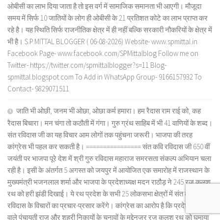
ओबीसी का लाभ दिया जाता है तो इस वर्ग में सामाजिक समानता भी आएगी। मौजूदा
समय में सिर्फ 10 जातियों के लोग ही ओबीसी के 21 प्रतिशत कोटे का लाभ प्राप्त कर
रहे है। यह स्थिति सिर्फ राजनीतिक क्षेत्र में ही नहीं बल्कि सरकारी नौकरियों के क्षेत्र में
भी है। S.P.MITTAL BLOGGER ( 06-08-2026) Website- www.spmittal.in
Facebook Page- www.facebook.com/SPMittalblog Follow me on
Twitter- https://twitter.com/spmittalblogger?s=11 Blog-
spmittal.blogspot.com To Add in WhatsApp Group- 9166157932 To
Contact- 9829071511
जाति भी ओछी, जनम भी ओछा, ओछा कर्म हमारा। हम रैदास राम राई को, कह
रैदास बिचारा। मन चंगा तो कठौती में गंगा। गुरु ग्रंथ साहिब में भी 41 वाणियों के शब्द।
संत रविदास जी का यह विचार आम लोगों तक पहुंचना जरूरी। भाजपा की तरह
कांग्रेस भी पहल कर सकती है। ================ संत कवि रविदास जी 650 वीं
जयंती पर भाजपा पूरे देश में श्री गुरु रविदास महाराज समरसता संकल्प अभियान चला
रही है। इसी के अंतर्गत 5 अगस्त को जयपुर में आयोजित एक समारोह में राजस्थान के
मुख्यमंत्री भजनलाल शर्मा और भाजपा के प्रदेशाध्यक्ष मदन राठौड़ ने 245 रज कलश
रथ को हरी झंडी दिखाई। ये रथ प्रदेश के सभी 25 लोकसभा क्षेत्रों में संत कवि
रविदास के विचारों का प्रचार-प्रसार करेंगे। कांग्रेस का आरोप है कि प्रदेश में होने
वाले पंचायती राज और शहरी निकायों के चुनावों के मद्देनजर रज कलश रथ को घुमाया