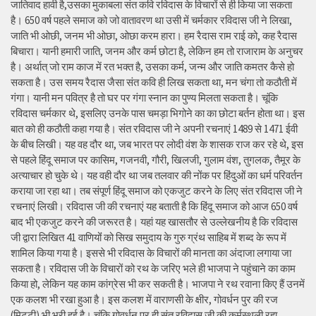
जातिवाद हावी है,उसका मुकाबला संत कवि रविदास के विचारों से ही किया जा सकता
है। 650 वर्ष पहले समाज को जो वातावरण था उसी में चर्मकार रविदास जी ने लिखा,
जाति भी ओछी, जनम भी ओछा, ओछा करम हारा। हम रैदास राम राई को, कह रैदास
बिचारा। यानी हमारी जाति, जनम और कर्म छोटा है, लेकिन हम तो राजाराम के अनुचर
है। अर्थात् जो राम काज में रत भक्त है, उसका कर्म, जन्म और जाति कमतर कैसे हो
सकता है। उस समय रैदास जैसा संत कवि ही लिख सकता था, मन चंगा तो कठौती में
गंगा। यानी मन पवित्र है तो घर पर गंगा स्नान का पुण्य मिलता सकता है। चूंकि
रविदास चर्मकार थे, इसलिए उनके पास चमड़ा भिगोने का का छोटा बर्तन होता था। इस
बात को ही कठौती कहा गया है। संत रविदास जी ने अपनी रचनाएं 1489 से 1471 ईवी
के बीच लिखी। यह वह दौर था, जब भारत पर लोदी वंश के शासक राज कर रहे थे, इस
से पहले हिंदू समाज पर कासिम, गजनवी, गौरी, खिलजी, गुलाम वंश, तुगलक, तैमूर के
अत्याचार हो चुके थे। यह वही दौर था जब तलवार की नोंक पर हिंदुओं का धर्म परिवर्तन
कराया जा रहा था। तब संपूर्ण हिंदू समाज को एकजुट करने के लिए संत रविदास जी ने
रचनाएं लिखी। रविदास जी की रचनाएं यह बताती है कि हिंदू समाज को आज 650 वर्ष
बाद भी एकजुट करने की जरूरत है। यहां यह खासतौर से उल्लेखनीय है कि रविदास
जी द्वारा लिखित 41 वाणियोंं को सिख समुदाय के गुरु ग्रंथ साहिब में शब्द के रूप में
शामिल किया गया है। इससे भी रविदास के विचारों की मानता का अंदाजा लगाया जा
सकता है। रविदास जी के विचारों को रथ के जरिए भले ही भाजपा ने पहुंचाने का काम
किया हो, लेकिन यह काम कांग्रेस भी कर सकती है। भाजपा ने रथ रवाना किए हैं उनमें
एक कलश भी रखा हुआ है। इस कलश में वाराणसी के क्षीर, गोवर्धन पुर की रज
(मिट्टी) भी भरी हुई है। चूंकि गोवर्धन पुर ही संत रविदास जी की कर्मस्थली रहा,