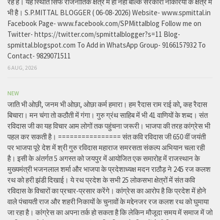
रहे है। यह स्थिति सिर्फ राजनीतिक क्षेत्र में ही नहीं बल्कि सरकारी नौकरियों के क्षेत्र में
भी है। S.P.MITTAL BLOGGER ( 06-08-2026) Website- www.spmittal.in
Facebook Page- www.facebook.com/SPMittalblog Follow me on
Twitter- https://twitter.com/spmittalblogger?s=11 Blog-
spmittal.blogspot.com To Add in WhatsApp Group- 9166157932 To
Contact- 9829071511
6 AUG, 2026
NEW
जाति भी ओछी, जनम भी ओछा, ओछा कर्म हमारा। हम रैदास राम राई को, कह रैदास
बिचारा। मन चंगा तो कठौती में गंगा। गुरु ग्रंथ साहिब में भी 41 वाणियों के शब्द। संत
रविदास जी का यह विचार आम लोगों तक पहुंचना जरूरी। भाजपा की तरह कांग्रेस भी
पहल कर सकती है। ================ संत कवि रविदास जी 650 वीं जयंती
पर भाजपा पूरे देश में श्री गुरु रविदास महाराज समरसता संकल्प अभियान चला रही
है। इसी के अंतर्गत 5 अगस्त को जयपुर में आयोजित एक समारोह में राजस्थान के
मुख्यमंत्री भजनलाल शर्मा और भाजपा के प्रदेशाध्यक्ष मदन राठौड़ ने 245 रज कलश
रथ को हरी झंडी दिखाई। ये रथ प्रदेश के सभी 25 लोकसभा क्षेत्रों में संत कवि
रविदास के विचारों का प्रचार-प्रसार करेंगे। कांग्रेस का आरोप है कि प्रदेश में होने
वाले पंचायती राज और शहरी निकायों के चुनावों के मद्देनजर रज कलश रथ को घुमाया
जा रहा है। कांग्रेस का अपना तर्क हो सकता है कि लेकिन मौजूदा समय में समाज में जो