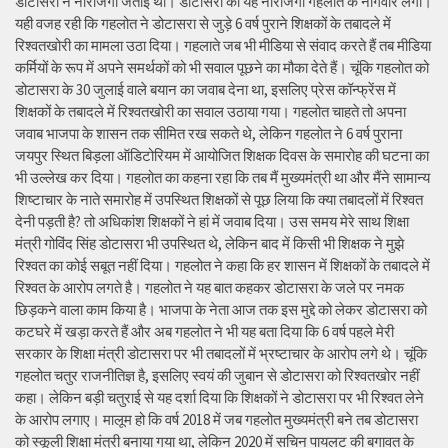
डोटासरा ने नाराजगी जताई थी। डोटासरा की यह नाराजगी गहलोत के नागवार लगी।
यही वजह रही कि गहलोत ने डोटासरा से जुड़े 6 वर्ष पुराने शिक्षकों के तबादले में
रिश्वतखोरी का मामला उठा दिया। गहलाते जब भी मीडिया से संवाद करते हैं तब मीडिया
कर्मियों के रूप में अपने समर्थकों को भी सवाल पूछने का मौका देते हैं। चूंकि गहलोत को
डोटासरा के 30 जुलाई वाले बयान का जवाब देना था, इसलिए प्रेस कॉन्फ्रेंस में
शिक्षकों के तबादले में रिश्वतखोरी का सवाल उठाया गया। गहलोत चाहते तो अपना
जवाब भाजपा के शासन तक सीमित रख सकते थे, लेकिन गहलोत ने 6 वर्ष पुराना
जयपुर स्थित बिड़ला ऑडिटोरियम में आयोजित शिक्षक दिवस के समारोह की घटना का
भी उल्लेख कर दिया। गहलोत का कहना रहा कि तब मैं मुख्यमंत्री था और मैंने सामान्य
शिष्टाचार के नाते समारोह में उपस्थित शिक्षकों से पूछ लिया कि क्या तबादलों में रिश्वत
देनी पड़ती है? तो अधिकांश शिक्षकों ने हां में जवाब दिया। उस समय मेरे साथ शिक्षा
मंत्री गोविंद सिंह डोटासरा भी उपस्थित थे, लेकिन बाद में किसी भी शिक्षक ने मुझे
रिश्वत का कोई सबूत नहीं दिया। गहलोत ने कहा कि हर शासन में शिक्षकों के तबादले में
रिश्वत के आरोप लगते है। गहलोत ने यह बात कहकर डोटासरा के जले पर नमक
छिड़कने वाला काम किया है। भाजपा के नेता आज तक इस मुद्दे को लेकर डोटासरा को
कटघरे में खड़ा करते हैं और अब गहलोत ने भी यह बता दिया कि 6 वर्ष पहले मेरी
सरकार के शिक्षा मंत्री डोटासरा पर भी तबादलों में भ्रष्टाचार के आरोप लगे थे। चूंकि
गहलोत चतुर राजनीतिज्ञ है, इसलिए स्वयं की जुबान से डोटासरा को रिश्वतखोर नहीं
कहा। लेकिन बड़ी चतुराई से यह दर्शा दिया कि शिक्षकों ने डोटासरा पर भी रिश्वत लेने
के आरोप लगाए। मालूम हो कि वर्ष 2018 में जब गहलोत मुख्यमंत्री बने तब डोटासरा
को स्कूली शिक्षा मंत्री बनाया गया था, लेकिन 2020 में सचिन पायलट की बगावत के