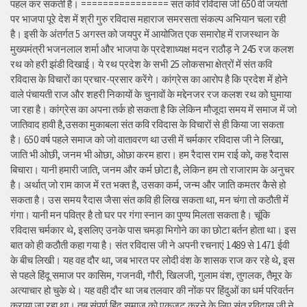
पहल कर सकती है। ================ संत कवि रविदास जी 650 वीं जयंती
पर भाजपा पूरे देश में श्री गुरु रविदास महाराज समरसता संकल्प अभियान चला रही
है। इसी के अंतर्गत 5 अगस्त को जयपुर में आयोजित एक समारोह में राजस्थान के
मुख्यमंत्री भजनलाल शर्मा और भाजपा के प्रदेशाध्यक्ष मदन राठौड़ ने 245 रज कलश
रथ को हरी झंडी दिखाई। ये रथ प्रदेश के सभी 25 लोकसभा क्षेत्रों में संत कवि
रविदास के विचारों का प्रचार-प्रसार करेंगे। कांग्रेस का आरोप है कि प्रदेश में होने
वाले पंचायती राज और शहरी निकायों के चुनावों के मद्देनजर रज कलश रथ को घुमाया
जा रहा है। कांग्रेस का अपना तर्क हो सकता है कि लेकिन मौजूदा समय में समाज में जो
जातिवाद हावी है,उसका मुकाबला संत कवि रविदास के विचारों से ही किया जा सकता
है। 650 वर्ष पहले समाज को जो वातावरण था उसी में चर्मकार रविदास जी ने लिखा,
जाति भी ओछी, जनम भी ओछा, ओछा करम हारा। हम रैदास राम राई को, कह रैदास
बिचारा। यानी हमारी जाति, जनम और कर्म छोटा है, लेकिन हम तो राजाराम के अनुचर
है। अर्थात् जो राम काज में रत भक्त है, उसका कर्म, जन्म और जाति कमतर कैसे हो
सकता है। उस समय रैदास जैसा संत कवि ही लिख सकता था, मन चंगा तो कठौती में
गंगा। यानी मन पवित्र है तो घर पर गंगा स्नान का पुण्य मिलता सकता है। चूंकि
रविदास चर्मकार थे, इसलिए उनके पास चमड़ा भिगोने का का छोटा बर्तन होता था। इस
बात को ही कठौती कहा गया है। संत रविदास जी ने अपनी रचनाएं 1489 से 1471 ईवी
के बीच लिखी। यह वह दौर था, जब भारत पर लोदी वंश के शासक राज कर रहे थे, इस
से पहले हिंदू समाज पर कासिम, गजनवी, गौरी, खिलजी, गुलाम वंश, तुगलक, तैमूर के
अत्याचार हो चुके थे। यह वही दौर था जब तलवार की नोंक पर हिंदुओं का धर्म परिवर्तन
कराया जा रहा था। तब संपूर्ण हिंदू समाज को एकजुट करने के लिए संत रविदास जी ने