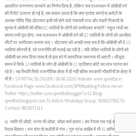
आधारित जनगणना करवाने का निर्णय लिया है, लेकिन जब राजस्थान में ओबीसी वर्ग
की रिपोर्ट उजागर हो गई है, तब सवाल उठता है कि क्या प्रदेश कांग्रेस कमेटी के
अध्यक्ष गोविंद सिंह डोटासरा इसी वर्ष होने वाले पंचायती राज और शहरी निकायों के
चुनाव में ओबीसी की वंचित 82 जातियों के लोगों को उम्मीदवार बनाएंगे? राहुल गांधी का
सपना तभी पूरा होगा, जब राजस्थान में ओबीसी वर्ग की 82 जातियों के लोगों को आरक्षित
सीटों पर उम्मीदवार बनाया जाए। डोटासरा को अच्छी तरह पता है कि ओबीसी की वे 10
जातियां कौनसी है, जो राजनीति की मलाई खा रही है। यदि वंचित जातियों के लोगों को
ओबीसी का लाभ दिया जाता है तो इस वर्ग में सामाजिक समानता भी आएगी। मौजूदा
समय में सिर्फ 10 जातियों के लोग ही ओबीसी के 21 प्रतिशत कोटे का लाभ प्राप्त कर
रहे है। यह स्थिति सिर्फ राजनीतिक क्षेत्र में ही नहीं बल्कि सरकारी नौकरियों के क्षेत्र में
भी है। S.P.MITTAL BLOGGER ( 06-08-2026) Website- www.spmittal.in
Facebook Page- www.facebook.com/SPMittalblog Follow me on
Twitter- https://twitter.com/spmittalblogger?s=11 Blog-
spmittal.blogspot.com To Add in WhatsApp Group- 9166157932 To
Contact- 9829071511
जाति भी ओछी, जनम भी ओछा, ओछा कर्म हमारा। हम रैदास राम राई को, कह
रैदास बिचारा। मन चंगा तो कठौती में गंगा। गुरु ग्रंथ साहिब में भी 41 वाणियों के शब्द।