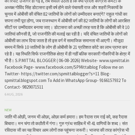
की रिपोर्ट उजागर हो गई है, तब सवाल उठता है कि क्या प्रदेश कांग्रेस कमेटी के
अध्यक्ष गोविंद सिंह डोटासरा इसी वर्ष होने वाले पंचायती राज और शहरी निकायों के
चुनाव में ओबीसी की वंचित 82 जातियों के लोगों को उम्मीदवार बनाएंगे? राहुल गांधी का
सपना तभी पूरा होगा, जब राजस्थान में ओबीसी वर्ग की 82 जातियों के लोगों को आरक्षित
सीटों पर उम्मीदवार बनाया जाए। डोटासरा को अच्छी तरह पता है कि ओबीसी की वे 10
जातियां कौनसी है, जो राजनीति की मलाई खा रही है। यदि वंचित जातियों के लोगों को
ओबीसी का लाभ दिया जाता है तो इस वर्ग में सामाजिक समानता भी आएगी। मौजूदा
समय में सिर्फ 10 जातियों के लोग ही ओबीसी के 21 प्रतिशत कोटे का लाभ प्राप्त कर
रहे है। यह स्थिति सिर्फ राजनीतिक क्षेत्र में ही नहीं बल्कि सरकारी नौकरियों के क्षेत्र में
भी है। S.P.MITTAL BLOGGER ( 06-08-2026) Website- www.spmittal.in
Facebook Page- www.facebook.com/SPMittalblog Follow me on
Twitter- https://twitter.com/spmittalblogger?s=11 Blog-
spmittal.blogspot.com To Add in WhatsApp Group- 9166157932 To
Contact- 9829071511
6 AUG, 2026
NEW
जाति भी ओछी, जनम भी ओछा, ओछा कर्म हमारा। हम रैदास राम राई को, कह रैदास
बिचारा। मन चंगा तो कठौती में गंगा। गुरु ग्रंथ साहिब में भी 41 वाणियों के शब्द। संत
रविदास जी का यह विचार आम लोगों तक पहुंचना जरूरी। भाजपा की तरह कांग्रेस भी