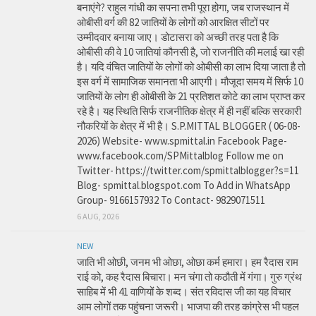
बनाएंगे? राहुल गांधी का सपना तभी पूरा होगा, जब राजस्थान में
ओबीसी वर्ग की 82 जातियों के लोगों को आरक्षित सीटों पर
उम्मीदवार बनाया जाए। डोटासरा को अच्छी तरह पता है कि
ओबीसी की वे 10 जातियां कौनसी है, जो राजनीति की मलाई खा रही
है। यदि वंचित जातियों के लोगों को ओबीसी का लाभ दिया जाता है तो
इस वर्ग में सामाजिक समानता भी आएगी। मौजूदा समय में सिर्फ 10
जातियों के लोग ही ओबीसी के 21 प्रतिशत कोटे का लाभ प्राप्त कर
रहे है। यह स्थिति सिर्फ राजनीतिक क्षेत्र में ही नहीं बल्कि सरकारी
नौकरियों के क्षेत्र में भी है। S.P.MITTAL BLOGGER ( 06-08-
2026) Website- www.spmittal.in Facebook Page-
www.facebook.com/SPMittalblog Follow me on
Twitter- https://twitter.com/spmittalblogger?s=11
Blog- spmittal.blogspot.com To Add in WhatsApp
Group- 9166157932 To Contact- 9829071511
6 AUG, 2026
NEW
जाति भी ओछी, जनम भी ओछा, ओछा कर्म हमारा। हम रैदास राम
राई को, कह रैदास बिचारा। मन चंगा तो कठौती में गंगा। गुरु ग्रंथ
साहिब में भी 41 वाणियों के शब्द। संत रविदास जी का यह विचार
आम लोगों तक पहुंचना जरूरी। भाजपा की तरह कांग्रेस भी पहल