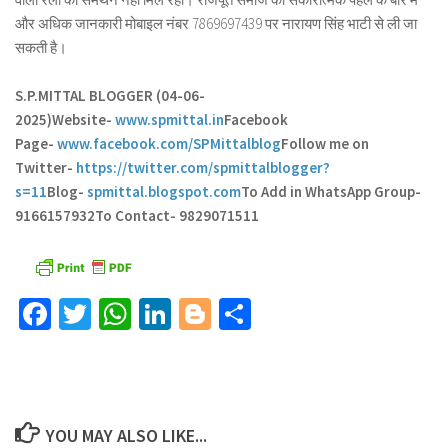
और अधिक जानकारी मोबाइल नंबर 7869697439 पर नारायण सिंह भाटी से ली जा
सकती है।
S.P.MITTAL BLOGGER (04-06-
2025)
Website-
www.spmittal.in
Facebook
Page-
www.facebook.com/SPMittalblog
Follow me on
Twitter-
https://twitter.com/spmittalblogger?
s=11
Blog-
spmittal.blogspot.com
To Add in WhatsApp Group-
9166157932
To Contact- 9829071511
Facebook
Twitter
WhatsApp
LinkedIn
Blogger
Share
YOU MAY ALSO LIKE...