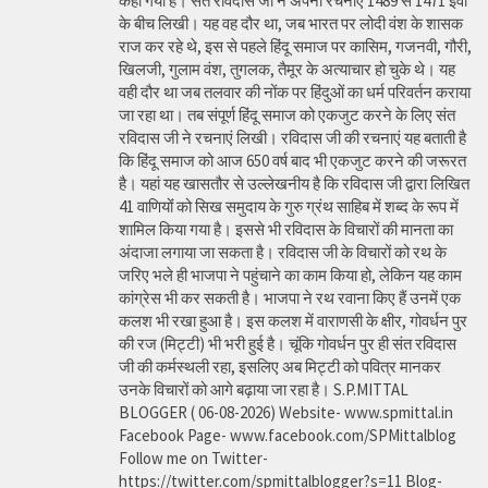
कहा गया है। संत रविदास जी ने अपनी रचनाएं 1489 से 1471 ईवी
के बीच लिखी। यह वह दौर था, जब भारत पर लोदी वंश के शासक
राज कर रहे थे, इस से पहले हिंदू समाज पर कासिम, गजनवी, गौरी,
खिलजी, गुलाम वंश, तुगलक, तैमूर के अत्याचार हो चुके थे। यह
वही दौर था जब तलवार की नोंक पर हिंदुओं का धर्म परिवर्तन कराया
जा रहा था। तब संपूर्ण हिंदू समाज को एकजुट करने के लिए संत
रविदास जी ने रचनाएं लिखी। रविदास जी की रचनाएं यह बताती है
कि हिंदू समाज को आज 650 वर्ष बाद भी एकजुट करने की जरूरत
है। यहां यह खासतौर से उल्लेखनीय है कि रविदास जी द्वारा लिखित
41 वाणियोंं को सिख समुदाय के गुरु ग्रंथ साहिब में शब्द के रूप में
शामिल किया गया है। इससे भी रविदास के विचारों की मानता का
अंदाजा लगाया जा सकता है। रविदास जी के विचारों को रथ के
जरिए भले ही भाजपा ने पहुंचाने का काम किया हो, लेकिन यह काम
कांग्रेस भी कर सकती है। भाजपा ने रथ रवाना किए हैं उनमें एक
कलश भी रखा हुआ है। इस कलश में वाराणसी के क्षीर, गोवर्धन पुर
की रज (मिट्टी) भी भरी हुई है। चूंकि गोवर्धन पुर ही संत रविदास
जी की कर्मस्थली रहा, इसलिए अब मिट्टी को पवित्र मानकर
उनके विचारों को आगे बढ़ाया जा रहा है। S.P.MITTAL
BLOGGER ( 06-08-2026) Website- www.spmittal.in
Facebook Page- www.facebook.com/SPMittalblog
Follow me on Twitter-
https://twitter.com/spmittalblogger?s=11 Blog-