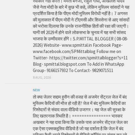
स्वीकार नहीं करते। ममता बनर्जी, राहुल गांधी, अखिलेश यादव
जैसे नेता मोदी के बारे में कुछ भी कहे, लेकिन मुस्लिम सांसदों ने यह
प्रदर्शित किया है कि पीएम मोदी मुस्लिम विरोधी नहीं है। 7 अगस्त
की मुलाकात में पीएम मोदी ने टीएमसी और शिवसेना से आए सांसदों
को भरोसा दिलाया कि उनके राजनीतिक हितों की रक्षा की जाएगी।
यानी वर्ष 2029 में होने वाले लोकसभा के चुनाव में यह सभी सांसद
भाजपा के उम्मीदवार होंगे। S.P.MITTAL BLOGGER ( 08-08-
2026) Website- www.spmittal.in Facebook Page-
www.facebook.com/SPMittalblog Follow me on
Twitter- https://twitter.com/spmittalblogger?s=11
Blog- spmittal.blogspot.com To Add in WhatsApp
Group- 9166157932 To Contact- 9829071511
8 AUG, 2026
NEW
तो क्या जेलर सद्दाम हुसैन की वजह से अजमेर सेंट्रल जेल में बंद
मुस्लिम कैदियों की मौज हो रही है? जेल में बंद मुस्लिम कैदियों का
रिश्तेदारों से संवाद वाला वीडियो उजागर। यह जेल की सुरक्षा के
लिए खतरनाक स्थिति है। ================ भास्कर
अखबार ने यह दावा किया कि उसके पास अजमेर सेंट्रल जेल का
एक ऐसा एक्सक्लूसिव वीडियो है जो यह दर्शाता है कि जेल में बंद
मुस्लिम कैदी अपने रिश्तेदारों से वीडियो कॉलिंग पर संवाद कर रहे