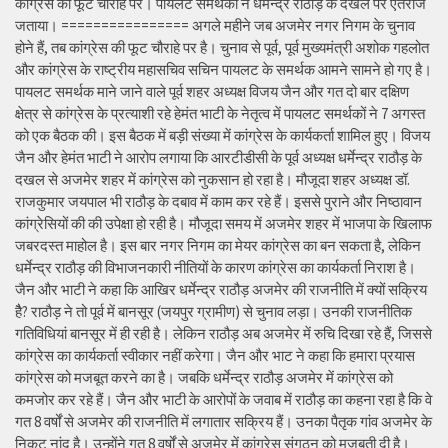
कांग्रेस की फूट चौराहे पर। पायलट समर्थकों ने धर्मेन्द्र राठौड़ के दखल पर ऐतराज
जताया। ================ अगले महीने जब अजमेर नगर निगम के चुनाव
होने हैं, तब कांग्रेस की फूट चौराहे पर है। चुनाव से पूर्व, पूर्व मुख्यमंत्री अशोक गहलोत
और कांग्रेस के राष्ट्रीय महासचिव सचिन पायलट के समर्थक आमने सामने हो गए है।
पायलट समर्थक माने जाने वाले पूर्व शहर अध्यक्ष विजय जैन और गत दो बार दक्षिण
क्षेत्र से कांग्रेस के प्रत्याशी रहे हेमंत भाटी के नेतृत्व में पायलट समर्थकों ने 7 अगस्त
को एक बैठक की। इस बैठक में बड़ी संख्या में कांग्रेस के कार्यकर्ता शामिल हुए। विजय
जैन और हेमंत भाटी ने आरोप लगाया कि आरटीडीसी के पूर्व अध्यक्ष धर्मेन्द्र राठौड़ के
दखल से अजमेर शहर में कांग्रेस को नुकसान हो रहा है। मौजूदा शहर अध्यक्ष डॉ.
राजकुमार जयपाल भी राठौड़ के दबाव में काम कर रहे हैं। इससे पुराने और निष्ठावान
कांग्रेसियों की की उपेक्षा हो रही है। मौजूदा समय में अजमेर शहर में भाजपा के खिलाफ
जबरदस्त माहोल है। इस बार नगर निगम का मेयर कांग्रेस का बन सकता है, लेकिन
धर्मेन्द्र राठौड़ की विभाजनकारी नीतियों के कारण कांग्रेस का कार्यकर्ता निराश है।
जैन और भाटी ने कहा कि आखिर धर्मेन्द्र राठौड़ अजमेर की राजनीति में क्यों सक्रिय
हैै? राठौड़ ने तो पूर्व में बानसूर (जयपुर ग्रामीण) से चुनाव लड़ा। उनकी राजनीतिक
गतिविधियां बानसूर में ही रही है। लेकिन राठौड़ अब अजमेर में रुचि दिखा रहे हैं, जिससे
कांग्रेस का कार्यकर्ता स्वीकार नहीं करेगा। जैन और भाट ने कहा कि हमारा प्रयास
कांग्रेस को मजबूत करने का है। जबकि धर्मेन्द्र राठौड़ अजमेर में कांग्रेस को
कमजोर कर रहे हैं। जैन और भाटी के आरोपों के जवाब में राठौड़ का कहना रहा है कि वे
गत 8 वर्षों से अजमेर की राजनीति में लगातार सक्रिय हैं। उनका पैतृक गांव अजमेर के
निकट नांद है। उन्होंने गत 8 वर्षों से अजमेर में कांग्रेस संगठन को मजबूती दी है।