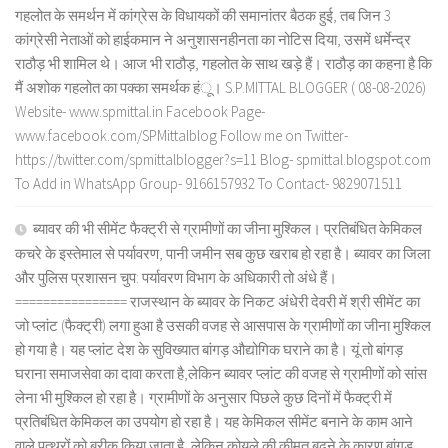
गहलोत के समर्थन में कांग्रेस के विधायकों की समानांतर बैठक हुई, तब जिन 3
कांग्रेसी नेताओं को हाईकमान ने अनुशासनहीनता का नोटिस दिया, उसमें धर्मेन्द्र
राठौड़ भी शामिल थे। आज भी राठौड़, गहलोत के साथ खड़े हैं। राठौड़ का कहना है कि
मैं अशोक गहलोत का पक्का समर्थक हंू। S.P.MITTAL BLOGGER ( 08-08-2026)
Website- www.spmittal.in Facebook Page-
www.facebook.com/SPMittalblog Follow me on Twitter-
https://twitter.com/spmittalblogger?s=11 Blog- spmittal.blogspot.com
To Add in WhatsApp Group- 9166157932 To Contact- 9829071511
ब्यावर की भी सीमेंट फैक्ट्री से ग्रामीणों का जीना मुश्किल। प्रतिबंधित केमिकल
कचरे के इस्तेमाल से पर्यावरण, पानी जमीन सब कुछ खराब हो रहा है। ब्यावर का जिला
और पुलिस प्रशासन चुप: पर्यावरण विभाग के अधिकारी तो अंधे हैं।
================ राजस्थान के ब्यावर के निकट अंधेरी देवरी में श्री सीमेंट का
जो प्लांट (फैक्ट्री) लगा हुआ है उसकी वजह से आसपास के ग्रामीणों का जीना मुश्किल
हो गया है। यह प्लांट देश के सुविख्यात बांगड़ औद्योगिक घराने का है। यूं तो बांगड़
घराना समाजसेवा का दावा करता है,लेकिन ब्यावर प्लांट की वजह से ग्रामीणों को सांस
लेना भी मुश्किल हो रहा है। ग्रामीणों के अनुसार पिछले कुछ दिनों में फैक्ट्री में
प्रतिबंधित केमिकल का उपयोग हो रहा है। यह केमिकल सीमेंट बनाने के काम आने
वाले पत्थरों को बरीक किया जाता है, लेकिन कोयले की कीमत बढ़ने के कारण बांगड़