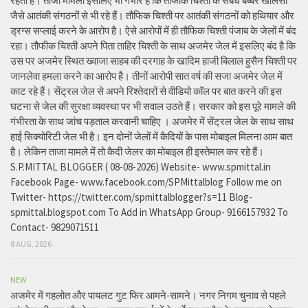
रहता है। ताजा मामला इसलिए भी गंभीर है कि तौफीक चिश्ती के संबंध बब्बर खालसा
जैसे आतंकी संगठनों से भी रहे हैं। तौफिक चिश्ती पर आतंकी संगठनों को हथियार और
ड्रग्स सप्लाई करने के आरोप है। ऐसे आरोपों में ही तौफिक चिश्ती पंजाब के जेलों में बंद
रहा। तौफीक चिश्ती अपने पिता ताहिर चिश्ती के साथ अजमेर जेल में इसलिए बंद है कि
उस पर अजमेर स्थित ख्वाजा साहब की दरगाह के खादिम हाजी बिलाल हुसैन चिश्ती पर
जानलेवा हमला करने का आरोप है। तीनों आरोपी सात वर्ष की सजा अजमेर जेल में
काट रहे हैं। सेंट्रल जेल से अपने रिश्तेदारों से वीडियो कॉल पर बात करने की इस
घटना से जेल की सुरक्षा व्यवस्था पर भी सवाल उठते हैं। सरकार को इस पूरे मामले की
गंभीरता के साथ जांच पड़ताल करवानी चाहिए । अजमेर में सेंट्रल जेल के साथ साथ
हाई सिक्योरिटी जेल भी है। इन दोनों जेलों में कैदियों के पास मोबाइल मिलना आम बात
है। लेकिन ताजा मामले में तो कैदी जेलर का मोबाइल ही इस्तेमाल कर रहे हैं।
S.P.MITTAL BLOGGER ( 08-08-2026) Website- www.spmittal.in
Facebook Page- www.facebook.com/SPMittalblog Follow me on
Twitter- https://twitter.com/spmittalblogger?s=11 Blog-
spmittal.blogspot.com To Add in WhatsApp Group- 9166157932 To
Contact- 9829071511
8 AUG, 2026
NEW
अजमेर में गहलोत और पायलट गुट फिर आमने-सामने। नगर निगम चुनाव से पहले