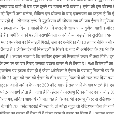
सके बाद कोई भी देश एक दूसरे पर हमला नहीं करेगा। ट्रंप की इस घोषणा के 
दो दिन में पता चलेगा, लेकिन इस घोषणा के बाद इजरायल का कहना है कि ई
िर रही है। डोनाल्ड ट्रंप ने युद्धविराम की घोषणा तब की जब ईरान ने मुस्ल
र हमला कर दिया। खाड़ी के देशों में कतर के साथ साथ कुवैत, बहरीन और इर
्डे हैं। अमेरिका की पहली प्राथमिकता अपने सैन्य अड्डों को सुरक्षित रखना
दद एयरबेस पर मिसाइलें गिराई, उस पर अमेरिका के 10 हजार सैनिक सौ से 
 तैनात है। लेकिन ईरानी मिसाइलों के गिरने के बाद भी अमेरिका के एक भी व
आई है। सवाल उठता है कि आखिर ईरान की मिसाइलें कतर में कहा गिरी? ईर
के उन पर जो बम गिराए उसका बदला कतर से ले लिया है। रक्षा विशेषज्ञों का
एयरबेस पर हमला वैसा ही है जैसा अमेरिका ने ईरान के परमाणु ठिकानों पर क
ा कि 21 जून की रात को ईरान के तीन परमाणु ठिकानों को नष्ट कर दिया गय
 चट्टान वाली जमीन के अंदर 200 फीट गहराई तक जाने के बाद फटते हैं। ए
्फोटक पदार्थ होता है। दावा है कि ईरान के परमाणु ठिकानों पर एक करोड़
गिराए गए, लेकिन आश्चर्य की बात यह है कि एक भी परमाणु केंद्र से रेडिएश
े नीचे 200 फीट गहराई में फटा है, तो थोड़ा बहुत तो रेडिएशन होना ही चाहिए
अमेरिका का हमला भी वैसा ही है जैसा ईरान ने कतर पर किया है। सवाल उठता ह