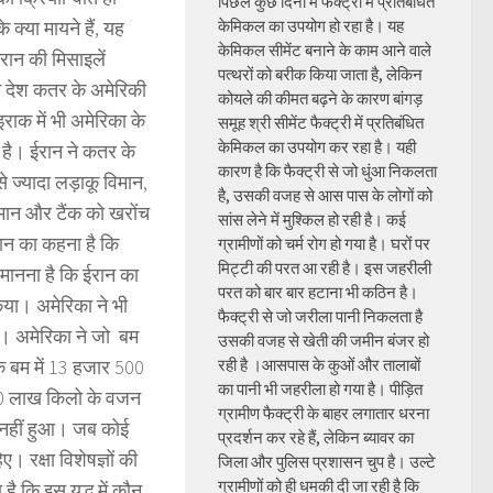
पिछले कुछ दिनों में फैक्ट्री में प्रतिबंधित
क्या मायने हैं, यह
केमिकल का उपयोग हो रहा है। यह
केमिकल सीमेंट बनाने के काम आने वाले
रान की मिसाइलें
पत्थरों को बरीक किया जाता है, लेकिन
िम देश कतर के अमेरिकी
कोयले की कीमत बढ़ने के कारण बांगड़
ाक में भी अमेरिका के
समूह श्री सीमेंट फैक्ट्री में प्रतिबंधित
केमिकल का उपयोग कर रहा है। यही
 है। ईरान ने कतर के
कारण है कि फैक्ट्री से जो धुंआ निकलता
ज्यादा लड़ाकू विमान,
है, उसकी वजह से आस पास के लोगों को
िमान और टैंक को खरोंच
सांस लेने में मुश्किल हो रही है। कई
ान का कहना है कि
ग्रामीणों को चर्म रोग हो गया है। घरों पर
मिट्टी की परत आ रही है। इस जहरीली
 मानना है कि ईरान का
परत को बार बार हटाना भी कठिन है।
िया। अमेरिका ने भी
फैक्ट्री से जो जरीला पानी निकलता है
ा। अमेरिका ने जो बम
उसकी वजह से खेती की जमीन बंजर हो
क बम में 13 हजार 500
रही है ।आसपास के कुओं और तालाबों
का पानी भी जहरीला हो गया है। पीड़ित
 90 लाख किलो के वजन
ग्रामीण फैक्ट्री के बाहर लगातार धरना
न नहीं हुआ। जब कोई
प्रदर्शन कर रहे हैं, लेकिन ब्यावर का
। रक्षा विशेषज्ञों की
जिला और पुलिस प्रशासन चुप है। उल्टे
ग्रामीणों को ही धमकी दी जा रही है कि
ै कि इस युद्ध में कौन