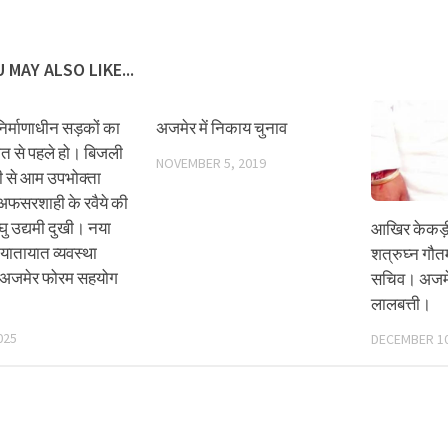
 MAY ALSO LIKE...
िर्माणाधीन सड़कों का
अजमेर में निकाय चुनाव
त से पहले हो। बिजली
NOVEMBER 5, 2019
ी से आम उपभोक्ता
अफसरशाही के रवैये की
ु उद्यमी दुखी। नया
आखिर केकड़
यातायात व्यवस्था
शत्रुघ्न गौत
ें अजमेर फोरम सहयोग
सचिव। अजमे
लालबत्ती।
025
DECEMBER 10