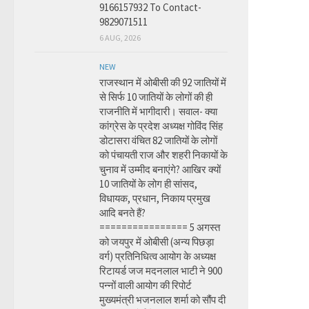
9166157932 To Contact-
9829071511
6 AUG, 2026
NEW
राजस्थान में ओबीसी की 92 जातियों में
से सिर्फ 10 जातियों के लोगों की ही
राजनीति में भागीदारी। सवाल- क्या
कांग्रेस के प्रदेश अध्यक्ष गोविंद सिंह
डोटासरा वंचित 82 जातियों के लोगों
को पंचायती राज और शहरी निकायों के
चुनाव में उम्मीद बनाएंगे? आखिर क्यों
10 जातियों के लोग ही सांसद,
विधायक, प्रधान, निकाय प्रमुख
आदि बनते हैं?
================ 5 अगस्त
को जयपुर में ओबीसी (अन्य पिछड़ा
वर्ग) प्रतिनिधित्व आयोग के अध्यक्ष
रिटायर्ड जज मदनलाल भाटी ने 900
पन्नों वाली आयोग की रिपोर्ट
मुख्यमंत्री भजनलाल शर्मा को सौंप दी