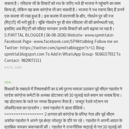
सकता है। रविदास जी के विचारों को रथ के जरिए भले ही भाजपा ने पहुंचाने का काम
किया हो, लेकिन यह काम कांग्रेस भी कर सकती है। भाजपा ने रथ रवाना किए हैं उनमें
एक कलश भी रखा हुआ है। इस कलश में वाराणसी के क्षीर, गोवर्धन पुर की रज
(मिट्टी) भी भरी हुई है। चूंकि गोवर्धन पुर ही संत रविदास जी की कर्मस्थली रहा,
इसलिए अब मिट्टी को पवित्र मानकर उनके विचारों को आगे बढ़ाया जा रहा है।
S.P.MITTAL BLOGGER ( 06-08-2026) Website- www.spmittal.in
Facebook Page- www.facebook.com/SPMittalblog Follow me on
Twitter- https://twitter.com/spmittalblogger?s=11 Blog-
spmittal.blogspot.com To Add in WhatsApp Group- 9166157932 To
Contact- 9829071511
6 AUG, 2026
NEW
शिक्षकों के तबादले में रिश्वतखोरी का 6 वर्ष पुराना मामला उठाकर पूर्व सीएम गहलोत ने
प्रदेश कांग्रेस कमेटी के अध्यक्ष डोटासरा को 30 जुलाई वाले बयान का जवाब दिया।
यह डोटासरा के जले पर नमक छिड़कना जैसा है। जयपुर रेलवे स्टेशन पर
लोकप्रियता का प्रदर्शन। स्वयं गहलोत ने डाला वीडियो।
================= 2 अगस्त को कांग्रेस के वरिष्ठ नेता और पूर्व सीएम
अशोक गहलोत ने अपने गृह क्षेत्र जोधपुर के दौरे पर रहे। गहलोत ने अपनी आदत के
मुताबिक जमकर बयानबाजी की। गहलोत ने राजनीतिक चतुराई से गत 30 जुलाई को