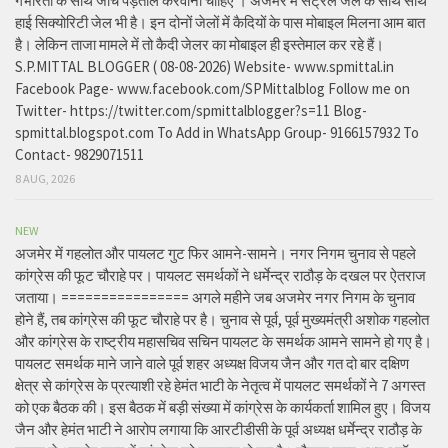
गंभीरता के साथ जांच पड़ताल करवानी चाहिए । अजमेर में सेंट्रल जेल के साथ साथ
हाई सिक्योरिटी जेल भी है। इन दोनों जेलों में कैदियों के पास मोबाइल मिलना आम बात
है। लेकिन ताजा मामले में तो कैदी जेलर का मोबाइल ही इस्तेमाल कर रहे हैं।
S.P.MITTAL BLOGGER ( 08-08-2026) Website- www.spmittal.in
Facebook Page- www.facebook.com/SPMittalblog Follow me on
Twitter- https://twitter.com/spmittalblogger?s=11 Blog-
spmittal.blogspot.com To Add in WhatsApp Group- 9166157932 To
Contact- 9829071511
8 AUG, 2026
NEW
अजमेर में गहलोत और पायलट गुट फिर आमने-सामने। नगर निगम चुनाव से पहले
कांग्रेस की फूट चौराहे पर। पायलट समर्थकों ने धर्मेन्द्र राठौड़ के दखल पर ऐतराज
जताया। ================ अगले महीने जब अजमेर नगर निगम के चुनाव
होने हैं, तब कांग्रेस की फूट चौराहे पर है। चुनाव से पूर्व, पूर्व मुख्यमंत्री अशोक गहलोत
और कांग्रेस के राष्ट्रीय महासचिव सचिन पायलट के समर्थक आमने सामने हो गए है।
पायलट समर्थक माने जाने वाले पूर्व शहर अध्यक्ष विजय जैन और गत दो बार दक्षिण
क्षेत्र से कांग्रेस के प्रत्याशी रहे हेमंत भाटी के नेतृत्व में पायलट समर्थकों ने 7 अगस्त
को एक बैठक की। इस बैठक में बड़ी संख्या में कांग्रेस के कार्यकर्ता शामिल हुए। विजय
जैन और हेमंत भाटी ने आरोप लगाया कि आरटीडीसी के पूर्व अध्यक्ष धर्मेन्द्र राठौड़ के