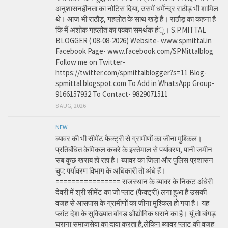
अनुशासनहीनता का नोटिस दिया, उसमें धर्मेन्द्र राठौड़ भी शामिल
थे। आज भी राठौड़, गहलोत के साथ खड़े हैं। राठौड़ का कहना है
कि मैं अशोक गहलोत का पक्का समर्थक हंू। S.P.MITTAL
BLOGGER ( 08-08-2026) Website- www.spmittal.in
Facebook Page- www.facebook.com/SPMittalblog
Follow me on Twitter-
https://twitter.com/spmittalblogger?s=11 Blog-
spmittal.blogspot.com To Add in WhatsApp Group-
9166157932 To Contact- 9829071511
8 AUG, 2026
NEW
ब्यावर की भी सीमेंट फैक्ट्री से ग्रामीणों का जीना मुश्किल।
प्रतिबंधित केमिकल कचरे के इस्तेमाल से पर्यावरण, पानी जमीन
सब कुछ खराब हो रहा है। ब्यावर का जिला और पुलिस प्रशासन
चुप: पर्यावरण विभाग के अधिकारी तो अंधे हैं।
================ राजस्थान के ब्यावर के निकट अंधेरी
देवरी में श्री सीमेंट का जो प्लांट (फैक्ट्री) लगा हुआ है उसकी
वजह से आसपास के ग्रामीणों का जीना मुश्किल हो गया है। यह
प्लांट देश के सुविख्यात बांगड़ औद्योगिक घराने का है। यूं तो बांगड़
घराना समाजसेवा का दावा करता है,लेकिन ब्यावर प्लांट की वजह