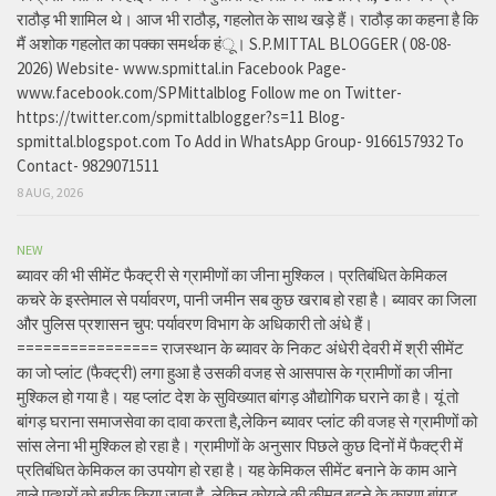
राठौड़ भी शामिल थे। आज भी राठौड़, गहलोत के साथ खड़े हैं। राठौड़ का कहना है कि
मैं अशोक गहलोत का पक्का समर्थक हंू। S.P.MITTAL BLOGGER ( 08-08-
2026) Website- www.spmittal.in Facebook Page-
www.facebook.com/SPMittalblog Follow me on Twitter-
https://twitter.com/spmittalblogger?s=11 Blog-
spmittal.blogspot.com To Add in WhatsApp Group- 9166157932 To
Contact- 9829071511
8 AUG, 2026
NEW
ब्यावर की भी सीमेंट फैक्ट्री से ग्रामीणों का जीना मुश्किल। प्रतिबंधित केमिकल
कचरे के इस्तेमाल से पर्यावरण, पानी जमीन सब कुछ खराब हो रहा है। ब्यावर का जिला
और पुलिस प्रशासन चुप: पर्यावरण विभाग के अधिकारी तो अंधे हैं।
================ राजस्थान के ब्यावर के निकट अंधेरी देवरी में श्री सीमेंट
का जो प्लांट (फैक्ट्री) लगा हुआ है उसकी वजह से आसपास के ग्रामीणों का जीना
मुश्किल हो गया है। यह प्लांट देश के सुविख्यात बांगड़ औद्योगिक घराने का है। यूं तो
बांगड़ घराना समाजसेवा का दावा करता है,लेकिन ब्यावर प्लांट की वजह से ग्रामीणों को
सांस लेना भी मुश्किल हो रहा है। ग्रामीणों के अनुसार पिछले कुछ दिनों में फैक्ट्री में
प्रतिबंधित केमिकल का उपयोग हो रहा है। यह केमिकल सीमेंट बनाने के काम आने
वाले पत्थरों को बरीक किया जाता है, लेकिन कोयले की कीमत बढ़ने के कारण बांगड़