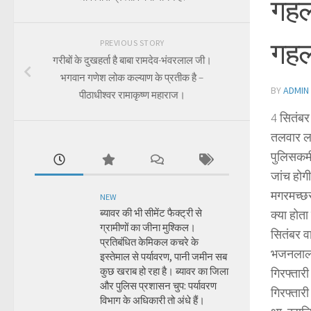
गहल
गहलो
PREVIOUS STORY
गरीबों के दुखहर्ता है बाबा रामदेव-भंवरलाल जी।
भगवान गणेश लोक कल्याण के प्रतीक है –
BY
ADMIN
पीठाधीश्वर रामाकृष्ण महाराज।
4 सितंबर 
तलवार लट
पुलिसकर्
जांच होगी
मगरमच्छर
NEW
ब्यावर की भी सीमेंट फैक्ट्री से
क्या होत
ग्रामीणों का जीना मुश्किल।
सितंबर वा
प्रतिबंधित केमिकल कचरे के
भजनलाल श
इस्तेमाल से पर्यावरण, पानी जमीन सब
कुछ खराब हो रहा है। ब्यावर का जिला
गिरफ्तार
और पुलिस प्रशासन चुप: पर्यावरण
गिरफ्तार
विभाग के अधिकारी तो अंधे हैं।