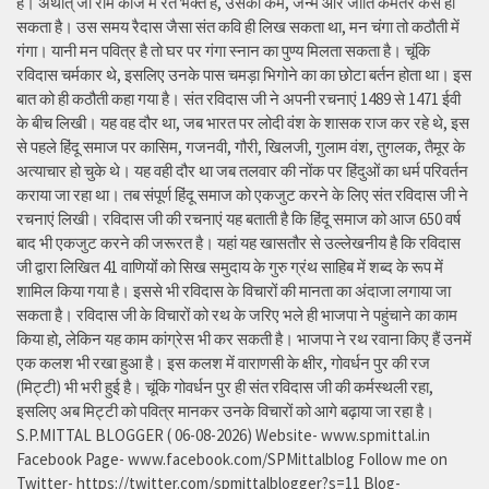
है। अर्थात् जो राम काज में रत भक्त है, उसका कर्म, जन्म और जाति कमतर कैसे हो
सकता है। उस समय रैदास जैसा संत कवि ही लिख सकता था, मन चंगा तो कठौती में
गंगा। यानी मन पवित्र है तो घर पर गंगा स्नान का पुण्य मिलता सकता है। चूंकि
रविदास चर्मकार थे, इसलिए उनके पास चमड़ा भिगोने का का छोटा बर्तन होता था। इस
बात को ही कठौती कहा गया है। संत रविदास जी ने अपनी रचनाएं 1489 से 1471 ईवी
के बीच लिखी। यह वह दौर था, जब भारत पर लोदी वंश के शासक राज कर रहे थे, इस
से पहले हिंदू समाज पर कासिम, गजनवी, गौरी, खिलजी, गुलाम वंश, तुगलक, तैमूर के
अत्याचार हो चुके थे। यह वही दौर था जब तलवार की नोंक पर हिंदुओं का धर्म परिवर्तन
कराया जा रहा था। तब संपूर्ण हिंदू समाज को एकजुट करने के लिए संत रविदास जी ने
रचनाएं लिखी। रविदास जी की रचनाएं यह बताती है कि हिंदू समाज को आज 650 वर्ष
बाद भी एकजुट करने की जरूरत है। यहां यह खासतौर से उल्लेखनीय है कि रविदास
जी द्वारा लिखित 41 वाणियोंं को सिख समुदाय के गुरु ग्रंथ साहिब में शब्द के रूप में
शामिल किया गया है। इससे भी रविदास के विचारों की मानता का अंदाजा लगाया जा
सकता है। रविदास जी के विचारों को रथ के जरिए भले ही भाजपा ने पहुंचाने का काम
किया हो, लेकिन यह काम कांग्रेस भी कर सकती है। भाजपा ने रथ रवाना किए हैं उनमें
एक कलश भी रखा हुआ है। इस कलश में वाराणसी के क्षीर, गोवर्धन पुर की रज
(मिट्टी) भी भरी हुई है। चूंकि गोवर्धन पुर ही संत रविदास जी की कर्मस्थली रहा,
इसलिए अब मिट्टी को पवित्र मानकर उनके विचारों को आगे बढ़ाया जा रहा है।
S.P.MITTAL BLOGGER ( 06-08-2026) Website- www.spmittal.in
Facebook Page- www.facebook.com/SPMittalblog Follow me on
Twitter- https://twitter.com/spmittalblogger?s=11 Blog-