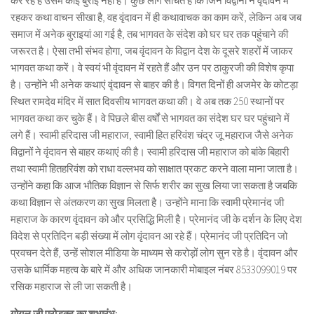
कर रहे है उसमें कोई बुराई नहीं है। कुछ लोग सोचते हैं कि जिन विद्वानों ने वृंदावन में
रहकर कथा वाचन सीखा है, वह वृंदावन में ही कथावाचक का काम करें, लेकिन अब जब
समाज में अनेक बुराइयां आ गई है, तब भागवत के संदेश को घर घर तक पहुंचाने की
जरूरत है। ऐसा तभी संभव होगा, जब वृंदावन के विद्वान देश के दूसरे शहरों में जाकर
भागवत कथा करें। वे स्वयं भी वृंदावन में रहते हैं और उन पर ठाकुरजी की विशेष कृपा
है। उन्होंने भी अनेक कथाएं वृंदावन से बाहर की है। विगत दिनों ही अजमेर के कोटड़ा
स्थित रामदेव मंदिर में सात दिवसीय भागवत कथा की। वे अब तक 250 स्थानों पर
भागवत कथा कर चुके हैं। वे पिछले बीस वर्षों से भागवत का संदेश घर घर पहुंचाने में
लगे हैं। स्वामी हरिदास जी महाराज, स्वामी हित हरिवंश चंद्र जू महाराज जैसे अनेक
विद्वानों ने वृंदावन से बाहर कथाएं की है। स्वामी हरिदास जी महाराज को बांके बिहारी
तथा स्वामी हितहरिवंश को राधा वल्लभव को साक्षात प्रकट करने वाला माना जाता है।
उन्होंने कहा कि आज भौतिक विज्ञान से सिर्फ शरीर का सुख लिया जा सकता है जबकि
कथा विज्ञान से अंतकरण का सुख मिलता है। उन्होंने माना कि स्वामी प्रेमानंद जी
महाराज के कारण वृंदावन को और प्रसिद्धि मिली है। प्रेमानंद जी के दर्शन के लिए देश
विदेश से प्रतिदिन बड़ी संख्या में लोग वृंदावन आ रहे हैं। प्रेमानंद जी प्रतिदिन जो
प्रवचन देते हैं, उन्हें सोशल मीडिया के माध्यम से करोड़ों लोग सुन रहे है। वृंदावन और
उसके धार्मिक महत्व के बारे में और अधिक जानकारी मोबाइल नंबर 8533099019 पर
रसिक महाराज से ली जा सकती है।
गोयल जी प्रोडक्ट का शुभारंभ: