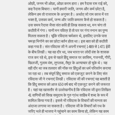
ओछी, जनम भी ओछा, ओछा करम हारा। हम रैदास राम राई को,
कह रैदास बिचारा। यानी हमारी जाति, जनम और कर्म छोटा है,
लेकिन हम तो राजाराम के अनुचर है। अर्थात् जो राम काज में रत
भक्त है, उसका कर्म, जन्म और जाति कमतर कैसे हो सकता है।
उस समय रैदास जैसा संत कवि ही लिख सकता था, मन चंगा तो
कठौती में गंगा। यानी मन पवित्र है तो घर पर गंगा स्नान का पुण्य
मिलता सकता है। चूंकि रविदास चर्मकार थे, इसलिए उनके पास
चमड़ा भिगोने का का छोटा बर्तन होता था। इस बात को ही कठौती
कहा गया है। संत रविदास जी ने अपनी रचनाएं 1489 से 1471 ईवी
के बीच लिखी। यह वह दौर था, जब भारत पर लोदी वंश के शासक
राज कर रहे थे, इस से पहले हिंदू समाज पर कासिम, गजनवी, गौरी,
खिलजी, गुलाम वंश, तुगलक, तैमूर के अत्याचार हो चुके थे। यह
वही दौर था जब तलवार की नोंक पर हिंदुओं का धर्म परिवर्तन कराया
जा रहा था। तब संपूर्ण हिंदू समाज को एकजुट करने के लिए संत
रविदास जी ने रचनाएं लिखी। रविदास जी की रचनाएं यह बताती है
कि हिंदू समाज को आज 650 वर्ष बाद भी एकजुट करने की जरूरत
है। यहां यह खासतौर से उल्लेखनीय है कि रविदास जी द्वारा लिखित
41 वाणियोंं को सिख समुदाय के गुरु ग्रंथ साहिब में शब्द के रूप में
शामिल किया गया है। इससे भी रविदास के विचारों की मानता का
अंदाजा लगाया जा सकता है। रविदास जी के विचारों को रथ के
जरिए भले ही भाजपा ने पहुंचाने का काम किया हो, लेकिन यह काम