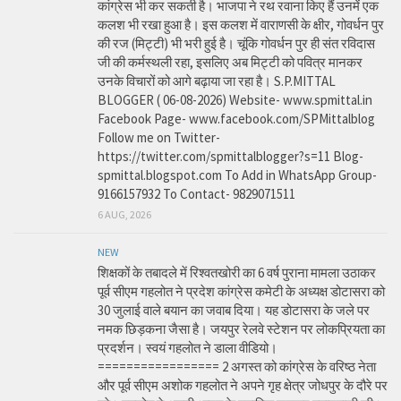
कांग्रेस भी कर सकती है। भाजपा ने रथ रवाना किए हैं उनमें एक
कलश भी रखा हुआ है। इस कलश में वाराणसी के क्षीर, गोवर्धन पुर
की रज (मिट्टी) भी भरी हुई है। चूंकि गोवर्धन पुर ही संत रविदास
जी की कर्मस्थली रहा, इसलिए अब मिट्टी को पवित्र मानकर
उनके विचारों को आगे बढ़ाया जा रहा है। S.P.MITTAL
BLOGGER ( 06-08-2026) Website- www.spmittal.in
Facebook Page- www.facebook.com/SPMittalblog
Follow me on Twitter-
https://twitter.com/spmittalblogger?s=11 Blog-
spmittal.blogspot.com To Add in WhatsApp Group-
9166157932 To Contact- 9829071511
6 AUG, 2026
NEW
शिक्षकों के तबादले में रिश्वतखोरी का 6 वर्ष पुराना मामला उठाकर
पूर्व सीएम गहलोत ने प्रदेश कांग्रेस कमेटी के अध्यक्ष डोटासरा को
30 जुलाई वाले बयान का जवाब दिया। यह डोटासरा के जले पर
नमक छिड़कना जैसा है। जयपुर रेलवे स्टेशन पर लोकप्रियता का
प्रदर्शन। स्वयं गहलोत ने डाला वीडियो।
================= 2 अगस्त को कांग्रेस के वरिष्ठ नेता
और पूर्व सीएम अशोक गहलोत ने अपने गृह क्षेत्र जोधपुर के दौरे पर