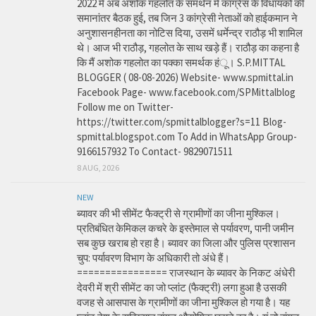
2022 में अब अशोक गहलोत के समर्थन में कांग्रेस के विधायकों की
समानांतर बैठक हुई, तब जिन 3 कांग्रेसी नेताओं को हाईकमान ने
अनुशासनहीनता का नोटिस दिया, उसमें धर्मेन्द्र राठौड़ भी शामिल
थे। आज भी राठौड़, गहलोत के साथ खड़े हैं। राठौड़ का कहना है
कि मैं अशोक गहलोत का पक्का समर्थक हंू। S.P.MITTAL
BLOGGER ( 08-08-2026) Website- www.spmittal.in
Facebook Page- www.facebook.com/SPMittalblog
Follow me on Twitter-
https://twitter.com/spmittalblogger?s=11 Blog-
spmittal.blogspot.com To Add in WhatsApp Group-
9166157932 To Contact- 9829071511
8 AUG, 2026
NEW
ब्यावर की भी सीमेंट फैक्ट्री से ग्रामीणों का जीना मुश्किल।
प्रतिबंधित केमिकल कचरे के इस्तेमाल से पर्यावरण, पानी जमीन
सब कुछ खराब हो रहा है। ब्यावर का जिला और पुलिस प्रशासन
चुप: पर्यावरण विभाग के अधिकारी तो अंधे हैं।
================ राजस्थान के ब्यावर के निकट अंधेरी
देवरी में श्री सीमेंट का जो प्लांट (फैक्ट्री) लगा हुआ है उसकी
वजह से आसपास के ग्रामीणों का जीना मुश्किल हो गया है। यह