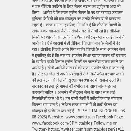
अपने रिश्तेदार फारुख चिश्ती से संवाद कर रहे हैं। फारुख चिश्ती
ने इस वीडियो कॉलिंग के लिए जेलर सद्दाम का शुक्रिया अदा भी
किया। आरोप है कि सद्दाम हुसैन जेलर के पद का फायदा उठाकर
मुस्लिम कैदियों की बात मोबाइल पर उनके रिश्तेदारों से करवाता
रहता है। ताजा मामला इसलिए भी गंभीर है कि तौफीक चिश्ती के
संबंध बब्बर खालसा जैसे आतंकी संगठनों से भी रहे हैं। तौफिक
चिश्ती पर आतंकी संगठनों को हथियार और ड्रग्स सप्लाई करने के
आरोप है। ऐसे आरोपों में ही तौफिक चिश्ती पंजाब के जेलों में बंद
रहा। तौफीक चिश्ती अपने पिता ताहिर चिश्ती के साथ अजमेर जेल
में इसलिए बंद है कि उस पर अजमेर स्थित ख्वाजा साहब की दरगाह
के खादिम हाजी बिलाल हुसैन चिश्ती पर जानलेवा हमला करने का
आरोप है। तीनों आरोपी सात वर्ष की सजा अजमेर जेल में काट रहे
हैं। सेंट्रल जेल से अपने रिश्तेदारों से वीडियो कॉल पर बात करने
की इस घटना से जेल की सुरक्षा व्यवस्था पर भी सवाल उठते हैं।
सरकार को इस पूरे मामले की गंभीरता के साथ जांच पड़ताल
करवानी चाहिए । अजमेर में सेंट्रल जेल के साथ साथ हाई
सिक्योरिटी जेल भी है। इन दोनों जेलों में कैदियों के पास मोबाइल
मिलना आम बात है। लेकिन ताजा मामले में तो कैदी जेलर का
मोबाइल ही इस्तेमाल कर रहे हैं। S.P.MITTAL BLOGGER ( 08-
08-2026) Website- www.spmittal.in Facebook Page-
www.facebook.com/SPMittalblog Follow me on
Twitter- https://twitter.com/spmittalblogger?s=11