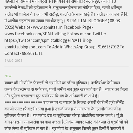
गहलोत के समर्थन में कांग्रेस के विधायकों की समानांतर बैठक हुई, तब जिन 3
कांग्रेसी नेताओं को हाईकमान ने अनुशासनहीनता का नोटिस दिया, उसमें धर्मेन्द्र
राठौड़ भी शामिल थे। आज भी राठौड़, गहलोत के साथ खड़े हैं। राठौड़ का कहना है कि
मैं अशोक गहलोत का पक्का समर्थक हंू। S.P.MITTAL BLOGGER ( 08-08-
2026) Website- www.spmittal.in Facebook Page-
www.facebook.com/SPMittalblog Follow me on Twitter-
https://twitter.com/spmittalblogger?s=11 Blog-
spmittal.blogspot.com To Add in WhatsApp Group- 9166157932 To
Contact- 9829071511
8 AUG, 2026
NEW
ब्यावर की भी सीमेंट फैक्ट्री से ग्रामीणों का जीना मुश्किल। प्रतिबंधित केमिकल
कचरे के इस्तेमाल से पर्यावरण, पानी जमीन सब कुछ खराब हो रहा है। ब्यावर का जिला
और पुलिस प्रशासन चुप: पर्यावरण विभाग के अधिकारी तो अंधे हैं।
================ राजस्थान के ब्यावर के निकट अंधेरी देवरी में श्री सीमेंट
का जो प्लांट (फैक्ट्री) लगा हुआ है उसकी वजह से आसपास के ग्रामीणों का जीना
मुश्किल हो गया है। यह प्लांट देश के सुविख्यात बांगड़ औद्योगिक घराने का है। यूं तो
बांगड़ घराना समाजसेवा का दावा करता है,लेकिन ब्यावर प्लांट की वजह से ग्रामीणों को
सांस लेना भी मुश्किल हो रहा है। ग्रामीणों के अनुसार पिछले कुछ दिनों में फैक्ट्री में