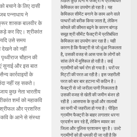
पिछले कुछ दिनों में फैक्ट्री में प्रतिबंधित
 को बचाने के लिए दासी
केमिकल का उपयोग हो रहा है। यह
जब पन्नाधाय ने
केमिकल सीमेंट बनाने के काम आने वाले
पत्थरों को बरीक किया जाता है, लेकिन
 क्रूर शासक बालवीर के
कोयले की कीमत बढ़ने के कारण बांगड़
टुकड़े कर दिए। श्रीकांत
समूह श्री सीमेंट फैक्ट्री में प्रतिबंधित
न यदि उसे समय
केमिकल का उपयोग कर रहा है। यही
कारण है कि फैक्ट्री से जो धुंआ निकलता
 देखने को नहीं
है, उसकी वजह से आस पास के लोगों को
ट पृथ्वीराज चौहान की
सांस लेने में मुश्किल हो रही है। कई
ाएं सुनाई और इस बात
ग्रामीणों को चर्म रोग हो गया है। घरों पर
न्य कार्रवाइयों के
मिट्टी की परत आ रही है। इस जहरीली
परत को बार बार हटाना भी कठिन है।
जिंदा नहीं रह सकते।
फैक्ट्री से जो जरीला पानी निकलता है
जाय कुछ नेता भारतीय
उसकी वजह से खेती की जमीन बंजर हो
रीकांत शर्मा को महाकवि
रही है ।आसपास के कुओं और तालाबों
ि श्रीफल और प्रशस्ति
का पानी भी जहरीला हो गया है। पीड़ित
ग्रामीण फैक्ट्री के बाहर लगातार धरना
 कवि के आने से संस्था
प्रदर्शन कर रहे हैं, लेकिन ब्यावर का
जिला और पुलिस प्रशासन चुप है। उल्टे
ग्रामीणों को ही धमकी दी जा रही है कि