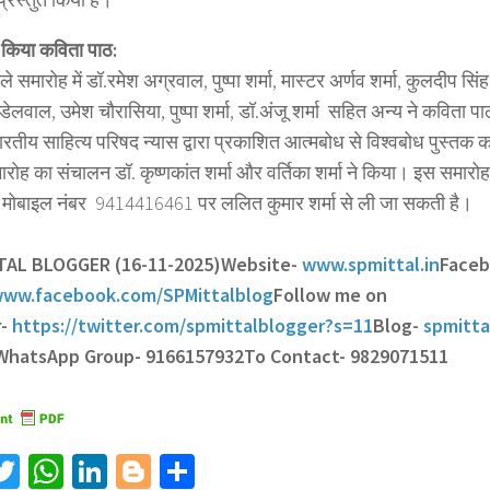
भी किया कविता पाठ:
 समारोह में डॉ.रमेश अग्रवाल, पुष्पा शर्मा, मास्टर अर्णव शर्मा, कुलदीप सिंह र
डेलवाल, उमेश चौरासिया, पुष्पा शर्मा, डॉ.अंजू शर्मा सहित अन्य ने कविता पा
तीय साहित्य परिषद न्यास द्वारा प्रकाशित आत्मबोध से विश्वबोध पुस्तक 
रोह का संचालन डॉ. कृष्णकांत शर्मा और वर्तिका शर्मा ने किया। इस समारोह
 मोबाइल नंबर 9414416461 पर ललित कुमार शर्मा से ली जा सकती है।
TTAL BLOGGER (16-11-2025)
Website-
www.spmittal.in
Face
ww.facebook.com/SPMittalblog
Follow me on
r-
https://twitter.com/spmittalblogger?s=11
Blog-
spmitta
 WhatsApp Group- 9166157932
To Contact- 9829071511
acebook
Twitter
WhatsApp
LinkedIn
Blogger
Share