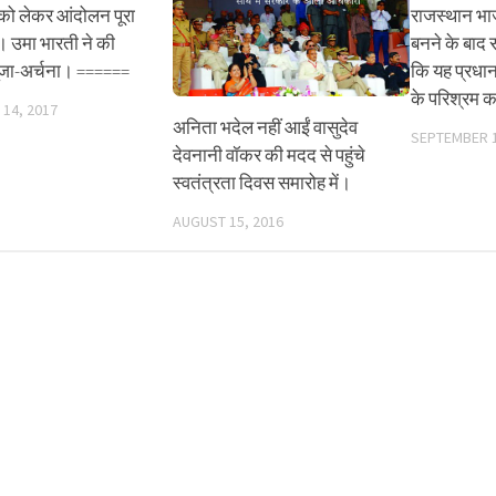
 को लेकर आंदोलन पूरा
राजस्थान भाज
ै। उमा भारती ने की
बनने के बाद 
ं पूजा-अर्चना। ======
कि यह प्रधानम
के परिश्रम 
14, 2017
अनिता भदेल नहीं आईं वासुदेव
SEPTEMBER 1
देवनानी वॉकर की मदद से पहुंचे
स्वतंत्रता दिवस समारोह में।
AUGUST 15, 2016