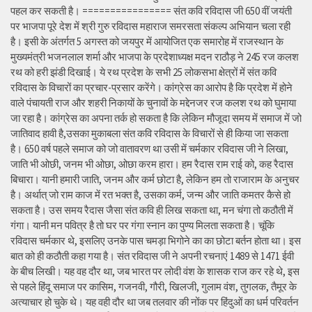
पहल कर सकती है। ================ संत कवि रविदास जी 650 वीं जयंती
पर भाजपा पूरे देश में श्री गुरु रविदास महाराज समरसता संकल्प अभियान चला रही
है। इसी के अंतर्गत 5 अगस्त को जयपुर में आयोजित एक समारोह में राजस्थान के
मुख्यमंत्री भजनलाल शर्मा और भाजपा के प्रदेशाध्यक्ष मदन राठौड़ ने 245 रज कलश
रथ को हरी झंडी दिखाई। ये रथ प्रदेश के सभी 25 लोकसभा क्षेत्रों में संत कवि
रविदास के विचारों का प्रचार-प्रसार करेंगे। कांग्रेस का आरोप है कि प्रदेश में होने
वाले पंचायती राज और शहरी निकायों के चुनावों के मद्देनजर रज कलश रथ को घुमाया
जा रहा है। कांग्रेस का अपना तर्क हो सकता है कि लेकिन मौजूदा समय में समाज में जो
जातिवाद हावी है,उसका मुकाबला संत कवि रविदास के विचारों से ही किया जा सकता
है। 650 वर्ष पहले समाज को जो वातावरण था उसी में चर्मकार रविदास जी ने लिखा,
जाति भी ओछी, जनम भी ओछा, ओछा करम हारा। हम रैदास राम राई को, कह रैदास
बिचारा। यानी हमारी जाति, जनम और कर्म छोटा है, लेकिन हम तो राजाराम के अनुचर
है। अर्थात् जो राम काज में रत भक्त है, उसका कर्म, जन्म और जाति कमतर कैसे हो
सकता है। उस समय रैदास जैसा संत कवि ही लिख सकता था, मन चंगा तो कठौती में
गंगा। यानी मन पवित्र है तो घर पर गंगा स्नान का पुण्य मिलता सकता है। चूंकि
रविदास चर्मकार थे, इसलिए उनके पास चमड़ा भिगोने का का छोटा बर्तन होता था। इस
बात को ही कठौती कहा गया है। संत रविदास जी ने अपनी रचनाएं 1489 से 1471 ईवी
के बीच लिखी। यह वह दौर था, जब भारत पर लोदी वंश के शासक राज कर रहे थे, इस
से पहले हिंदू समाज पर कासिम, गजनवी, गौरी, खिलजी, गुलाम वंश, तुगलक, तैमूर के
अत्याचार हो चुके थे। यह वही दौर था जब तलवार की नोंक पर हिंदुओं का धर्म परिवर्तन