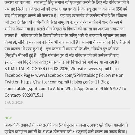
कराया जा रहा था। तब संपूर्ण हिंदू समाज को एकजुट करने के लिए संत रविदास जी ने
रचनाएं लिखी। रविदास जी की रचनाएं यह बताती है कि हिंदू समाज को आज 650 वर्ष
बाद भी एकजुट करने की जरूरत है। यहां यह खासतौर से उल्लेखनीय है कि रविदास
जी द्वारा लिखित 41 वाणियोंं को सिख समुदाय के गुरु ग्रंथ साहिब में शब्द के रूप में
शामिल किया गया है। इससे भी रविदास के विचारों की मानता का अंदाजा लगाया जा
सकता है। रविदास जी के विचारों को रथ के जरिए भले ही भाजपा ने पहुंचाने का काम
किया हो, लेकिन यह काम कांग्रेस भी कर सकती है। भाजपा ने रथ रवाना किए हैं उनमें
एक कलश भी रखा हुआ है। इस कलश में वाराणसी के क्षीर, गोवर्धन पुर की रज
(मिट्टी) भी भरी हुई है। चूंकि गोवर्धन पुर ही संत रविदास जी की कर्मस्थली रहा,
इसलिए अब मिट्टी को पवित्र मानकर उनके विचारों को आगे बढ़ाया जा रहा है।
S.P.MITTAL BLOGGER ( 06-08-2026) Website- www.spmittal.in
Facebook Page- www.facebook.com/SPMittalblog Follow me on
Twitter- https://twitter.com/spmittalblogger?s=11 Blog-
spmittal.blogspot.com To Add in WhatsApp Group- 9166157932 To
Contact- 9829071511
6 AUG, 2026
NEW
शिक्षकों के तबादले में रिश्वतखोरी का 6 वर्ष पुराना मामला उठाकर पूर्व सीएम गहलोत ने
प्रदेश कांग्रेस कमेटी के अध्यक्ष डोटासरा को 30 जुलाई वाले बयान का जवाब दिया।