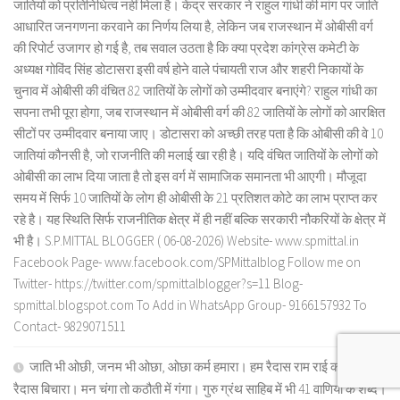
जातियों को प्रतिनिधित्व नहीं मिला है। केंद्र सरकार ने राहुल गांधी की मांग पर जाति
आधारित जनगणना करवाने का निर्णय लिया है, लेकिन जब राजस्थान में ओबीसी वर्ग
की रिपोर्ट उजागर हो गई है, तब सवाल उठता है कि क्या प्रदेश कांग्रेस कमेटी के
अध्यक्ष गोविंद सिंह डोटासरा इसी वर्ष होने वाले पंचायती राज और शहरी निकायों के
चुनाव में ओबीसी की वंचित 82 जातियों के लोगों को उम्मीदवार बनाएंगे? राहुल गांधी का
सपना तभी पूरा होगा, जब राजस्थान में ओबीसी वर्ग की 82 जातियों के लोगों को आरक्षित
सीटों पर उम्मीदवार बनाया जाए। डोटासरा को अच्छी तरह पता है कि ओबीसी की वे 10
जातियां कौनसी है, जो राजनीति की मलाई खा रही है। यदि वंचित जातियों के लोगों को
ओबीसी का लाभ दिया जाता है तो इस वर्ग में सामाजिक समानता भी आएगी। मौजूदा
समय में सिर्फ 10 जातियों के लोग ही ओबीसी के 21 प्रतिशत कोटे का लाभ प्राप्त कर
रहे है। यह स्थिति सिर्फ राजनीतिक क्षेत्र में ही नहीं बल्कि सरकारी नौकरियों के क्षेत्र में
भी है। S.P.MITTAL BLOGGER ( 06-08-2026) Website- www.spmittal.in
Facebook Page- www.facebook.com/SPMittalblog Follow me on
Twitter- https://twitter.com/spmittalblogger?s=11 Blog-
spmittal.blogspot.com To Add in WhatsApp Group- 9166157932 To
Contact- 9829071511
जाति भी ओछी, जनम भी ओछा, ओछा कर्म हमारा। हम रैदास राम राई को, कह
रैदास बिचारा। मन चंगा तो कठौती में गंगा। गुरु ग्रंथ साहिब में भी 41 वाणियों के शब्द।