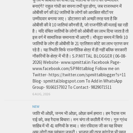
बनाएंगे? राहुल गांधी का सपना तभी पूरा होगा, जब राजस्थान में
ओबीसी वर्ग की 82 जातियों के लोगों को आरक्षित सीटों पर
उम्मीदवार बनाया जाए। डोटासरा को अच्छी तरह पता है कि
ओबीसी की वे 10 जातियां कौनसी है, जो राजनीति की मलाई खा रही
है। यदि वंचित जातियों के लोगों को ओबीसी का लाभ दिया जाता है तो
इस वर्ग में सामाजिक समानता भी आएगी। मौजूदा समय में सिर्फ 10
जातियों के लोग ही ओबीसी के 21 प्रतिशत कोटे का लाभ प्राप्त कर
रहे है। यह स्थिति सिर्फ राजनीतिक क्षेत्र में ही नहीं बल्कि सरकारी
नौकरियों के क्षेत्र में भी है। S.P.MITTAL BLOGGER ( 06-08-
2026) Website- www.spmittal.in Facebook Page-
www.facebook.com/SPMittalblog Follow me on
Twitter- https://twitter.com/spmittalblogger?s=11
Blog- spmittal.blogspot.com To Add in WhatsApp
Group- 9166157932 To Contact- 9829071511
6 AUG, 2026
NEW
जाति भी ओछी, जनम भी ओछा, ओछा कर्म हमारा। हम रैदास राम
राई को, कह रैदास बिचारा। मन चंगा तो कठौती में गंगा। गुरु ग्रंथ
साहिब में भी 41 वाणियों के शब्द। संत रविदास जी का यह विचार
आम लोगों तक पहुंचना जरूरी। भाजपा की तरह कांग्रेस भी पहल