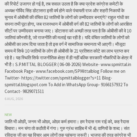
की रिपोर्ट उजागर हो गई है, तब सवाल उठता है कि क्या प्रदेश कांग्रेस कमेटी के
अध्यक्ष गोविंद सिंह डोटासरा इसी वर्ष होने वाले पंचायती राज और शहरी निकायों के
चुनाव में ओबीसी की वंचित 82 जातियों के लोगों को उम्मीदवार बनाएंगे? राहुल गांधी का
सपना तभी पूरा होगा, जब राजस्थान में ओबीसी वर्ग की 82 जातियों के लोगों को आरक्षित
सीटों पर उम्मीदवार बनाया जाए। डोटासरा को अच्छी तरह पता है कि ओबीसी की वे 10
जातियां कौनसी है, जो राजनीति की मलाई खा रही है। यदि वंचित जातियों के लोगों को
ओबीसी का लाभ दिया जाता है तो इस वर्ग में सामाजिक समानता भी आएगी। मौजूदा
समय में सिर्फ 10 जातियों के लोग ही ओबीसी के 21 प्रतिशत कोटे का लाभ प्राप्त कर
रहे है। यह स्थिति सिर्फ राजनीतिक क्षेत्र में ही नहीं बल्कि सरकारी नौकरियों के क्षेत्र में
भी है। S.P.MITTAL BLOGGER ( 06-08-2026) Website- www.spmittal.in
Facebook Page- www.facebook.com/SPMittalblog Follow me on
Twitter- https://twitter.com/spmittalblogger?s=11 Blog-
spmittal.blogspot.com To Add in WhatsApp Group- 9166157932 To
Contact- 9829071511
6 AUG, 2026
NEW
जाति भी ओछी, जनम भी ओछा, ओछा कर्म हमारा। हम रैदास राम राई को, कह रैदास
बिचारा। मन चंगा तो कठौती में गंगा। गुरु ग्रंथ साहिब में भी 41 वाणियों के शब्द। संत
रविदास जी का यह विचार आम लोगों तक पहुंचना जरूरी। भाजपा की तरह कांग्रेस भी