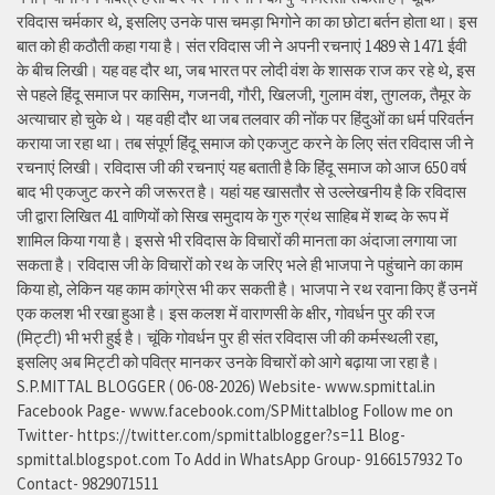
रविदास चर्मकार थे, इसलिए उनके पास चमड़ा भिगोने का का छोटा बर्तन होता था। इस
बात को ही कठौती कहा गया है। संत रविदास जी ने अपनी रचनाएं 1489 से 1471 ईवी
के बीच लिखी। यह वह दौर था, जब भारत पर लोदी वंश के शासक राज कर रहे थे, इस
से पहले हिंदू समाज पर कासिम, गजनवी, गौरी, खिलजी, गुलाम वंश, तुगलक, तैमूर के
अत्याचार हो चुके थे। यह वही दौर था जब तलवार की नोंक पर हिंदुओं का धर्म परिवर्तन
कराया जा रहा था। तब संपूर्ण हिंदू समाज को एकजुट करने के लिए संत रविदास जी ने
रचनाएं लिखी। रविदास जी की रचनाएं यह बताती है कि हिंदू समाज को आज 650 वर्ष
बाद भी एकजुट करने की जरूरत है। यहां यह खासतौर से उल्लेखनीय है कि रविदास
जी द्वारा लिखित 41 वाणियोंं को सिख समुदाय के गुरु ग्रंथ साहिब में शब्द के रूप में
शामिल किया गया है। इससे भी रविदास के विचारों की मानता का अंदाजा लगाया जा
सकता है। रविदास जी के विचारों को रथ के जरिए भले ही भाजपा ने पहुंचाने का काम
किया हो, लेकिन यह काम कांग्रेस भी कर सकती है। भाजपा ने रथ रवाना किए हैं उनमें
एक कलश भी रखा हुआ है। इस कलश में वाराणसी के क्षीर, गोवर्धन पुर की रज
(मिट्टी) भी भरी हुई है। चूंकि गोवर्धन पुर ही संत रविदास जी की कर्मस्थली रहा,
इसलिए अब मिट्टी को पवित्र मानकर उनके विचारों को आगे बढ़ाया जा रहा है।
S.P.MITTAL BLOGGER ( 06-08-2026) Website- www.spmittal.in
Facebook Page- www.facebook.com/SPMittalblog Follow me on
Twitter- https://twitter.com/spmittalblogger?s=11 Blog-
spmittal.blogspot.com To Add in WhatsApp Group- 9166157932 To
Contact- 9829071511