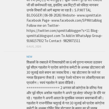
जी की कर्मस्थली रहा, इसलिए अब मिट्टी को पवित्र मानकर
उनके विचारों को आगे बढ़ाया जा रहा है। S.P.MITTAL
BLOGGER ( 06-08-2026) Website- www.spmittal.in
Facebook Page- www.facebook.com/SPMittalblog
Follow me on Twitter-
https://twitter.com/spmittalblogger?s=11 Blog-
spmittal.blogspot.com To Add in WhatsApp Group-
9166157932 To Contact- 9829071511
6 AUG, 2026
NEW
शिक्षकों के तबादले में रिश्वतखोरी का 6 वर्ष पुराना मामला उठाकर
पूर्व सीएम गहलोत ने प्रदेश कांग्रेस कमेटी के अध्यक्ष डोटासरा को
30 जुलाई वाले बयान का जवाब दिया। यह डोटासरा के जले पर
नमक छिड़कना जैसा है। जयपुर रेलवे स्टेशन पर लोकप्रियता का
प्रदर्शन। स्वयं गहलोत ने डाला वीडियो।
================= 2 अगस्त को कांग्रेस के वरिष्ठ नेता
और पूर्व सीएम अशोक गहलोत ने अपने गृह क्षेत्र जोधपुर के दौरे पर
रहे। गहलोत ने अपनी आदत के मुताबिक जमकर बयानबाजी की।
गहलोत ने राजनीतिक चतुराई से गत 30 जुलाई को प्रदेश कांग्रेस
कमेटी के अध्यक्ष गोविंद सिंह डोटासरा के बयान का भी जवाब