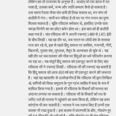
लेकिन हम तो राजाराम के अनुचर है। अर्थात् जो राम काज में रत
भक्त है, उसका कर्म, जन्म और जाति कमतर कैसे हो सकता है।
उस समय रैदास जैसा संत कवि ही लिख सकता था, मन चंगा तो
कठौती में गंगा। यानी मन पवित्र है तो घर पर गंगा स्नान का पुण्य
मिलता सकता है। चूंकि रविदास चर्मकार थे, इसलिए उनके पास
चमड़ा भिगोने का का छोटा बर्तन होता था। इस बात को ही कठौती
कहा गया है। संत रविदास जी ने अपनी रचनाएं 1489 से 1471 ईवी
के बीच लिखी। यह वह दौर था, जब भारत पर लोदी वंश के शासक
राज कर रहे थे, इस से पहले हिंदू समाज पर कासिम, गजनवी, गौरी,
खिलजी, गुलाम वंश, तुगलक, तैमूर के अत्याचार हो चुके थे। यह
वही दौर था जब तलवार की नोंक पर हिंदुओं का धर्म परिवर्तन कराया
जा रहा था। तब संपूर्ण हिंदू समाज को एकजुट करने के लिए संत
रविदास जी ने रचनाएं लिखी। रविदास जी की रचनाएं यह बताती है
कि हिंदू समाज को आज 650 वर्ष बाद भी एकजुट करने की जरूरत
है। यहां यह खासतौर से उल्लेखनीय है कि रविदास जी द्वारा लिखित
41 वाणियोंं को सिख समुदाय के गुरु ग्रंथ साहिब में शब्द के रूप में
शामिल किया गया है। इससे भी रविदास के विचारों की मानता का
अंदाजा लगाया जा सकता है। रविदास जी के विचारों को रथ के
जरिए भले ही भाजपा ने पहुंचाने का काम किया हो, लेकिन यह काम
कांग्रेस भी कर सकती है। भाजपा ने रथ रवाना किए हैं उनमें एक
कलश भी रखा हुआ है। इस कलश में वाराणसी के क्षीर, गोवर्धन पुर
की रज (मिट्टी) भी भरी हुई है। चूंकि गोवर्धन पुर ही संत रविदास