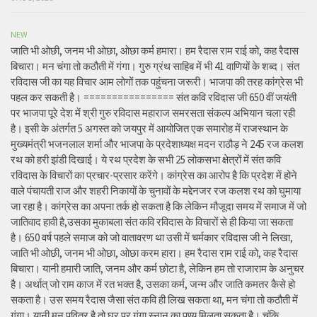
NEW
जाति भी ओछी, जनम भी ओछा, ओछा कर्म हमारा। हम रैदास राम राई को, कह रैदास
बिचारा। मन चंगा तो कठौती में गंगा। गुरु ग्रंथ साहिब में भी 41 वाणियों के शब्द। संत
रविदास जी का यह विचार आम लोगों तक पहुंचना जरूरी। भाजपा की तरह कांग्रेस भी
पहल कर सकती है। ================ संत कवि रविदास जी 650 वीं जयंती
पर भाजपा पूरे देश में श्री गुरु रविदास महाराज समरसता संकल्प अभियान चला रही
है। इसी के अंतर्गत 5 अगस्त को जयपुर में आयोजित एक समारोह में राजस्थान के
मुख्यमंत्री भजनलाल शर्मा और भाजपा के प्रदेशाध्यक्ष मदन राठौड़ ने 245 रज कलश
रथ को हरी झंडी दिखाई। ये रथ प्रदेश के सभी 25 लोकसभा क्षेत्रों में संत कवि
रविदास के विचारों का प्रचार-प्रसार करेंगे। कांग्रेस का आरोप है कि प्रदेश में होने
वाले पंचायती राज और शहरी निकायों के चुनावों के मद्देनजर रज कलश रथ को घुमाया
जा रहा है। कांग्रेस का अपना तर्क हो सकता है कि लेकिन मौजूदा समय में समाज में जो
जातिवाद हावी है,उसका मुकाबला संत कवि रविदास के विचारों से ही किया जा सकता
है। 650 वर्ष पहले समाज को जो वातावरण था उसी में चर्मकार रविदास जी ने लिखा,
जाति भी ओछी, जनम भी ओछा, ओछा करम हारा। हम रैदास राम राई को, कह रैदास
बिचारा। यानी हमारी जाति, जनम और कर्म छोटा है, लेकिन हम तो राजाराम के अनुचर
है। अर्थात् जो राम काज में रत भक्त है, उसका कर्म, जन्म और जाति कमतर कैसे हो
सकता है। उस समय रैदास जैसा संत कवि ही लिख सकता था, मन चंगा तो कठौती में
गंगा। यानी मन पवित्र है तो घर पर गंगा स्नान का पुण्य मिलता सकता है। चूंकि