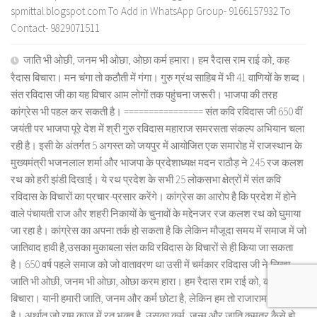
spmittal.blogspot.com To Add in WhatsApp Group- 9166157932 To
Contact- 9829071511
जाति भी ओछी, जनम भी ओछा, ओछा कर्म हमारा। हम रैदास राम राई को, कह
रैदास बिचारा। मन चंगा तो कठौती में गंगा। गुरु ग्रंथ साहिब में भी 41 वाणियों के शब्द।
संत रविदास जी का यह विचार आम लोगों तक पहुंचना जरूरी। भाजपा की तरह
कांग्रेस भी पहल कर सकती है। ================ संत कवि रविदास जी 650 वीं
जयंती पर भाजपा पूरे देश में श्री गुरु रविदास महाराज समरसता संकल्प अभियान चला
रही है। इसी के अंतर्गत 5 अगस्त को जयपुर में आयोजित एक समारोह में राजस्थान के
मुख्यमंत्री भजनलाल शर्मा और भाजपा के प्रदेशाध्यक्ष मदन राठौड़ ने 245 रज कलश
रथ को हरी झंडी दिखाई। ये रथ प्रदेश के सभी 25 लोकसभा क्षेत्रों में संत कवि
रविदास के विचारों का प्रचार-प्रसार करेंगे। कांग्रेस का आरोप है कि प्रदेश में होने
वाले पंचायती राज और शहरी निकायों के चुनावों के मद्देनजर रज कलश रथ को घुमाया
जा रहा है। कांग्रेस का अपना तर्क हो सकता है कि लेकिन मौजूदा समय में समाज में जो
जातिवाद हावी है,उसका मुकाबला संत कवि रविदास के विचारों से ही किया जा सकता
है। 650 वर्ष पहले समाज को जो वातावरण था उसी में चर्मकार रविदास जी ने लिखा,
जाति भी ओछी, जनम भी ओछा, ओछा करम हारा। हम रैदास राम राई को, कह रैदास
बिचारा। यानी हमारी जाति, जनम और कर्म छोटा है, लेकिन हम तो राजाराम के अनुचर
है। अर्थात् जो राम काज में रत भक्त है, उसका कर्म, जन्म और जाति कमतर कैसे हो