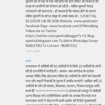
कुमारी को भी यह भी पता नहीं होगा कि श्री सीमेंट की फैक्ट्री की
वजह से ग्रामीणों को परेशान हो रही है। महिमा कुमारी मेवाड़
राजघराने की सदस्य हे। हो सकता है कि सांसद होने के कारण
महिमा कुमारी के बांगड़ समूह से अच्छे संबंध हो। S.P.MITTAL
BLOGGER ( 06-08-2026) Website- www.spmittal.in
Facebook Page- www.facebook.com/SPMittalblog
Follow me on Twitter-
https://twitter.com/spmittalblogger?s=11 Blog-
spmittal.blogspot.com To Add in WhatsApp Group-
9166157932 To Contact- 9829071511
6 AUG, 2026
NEW
राजस्थान में ओबीसी की 92 जातियों में से सिर्फ 10 जातियों के लोगों
की ही राजनीति में भागीदारी। सवाल- क्या कांग्रेस के प्रदेश
अध्यक्ष गोविंद सिंह डोटासरा वंचित 82 जातियों के लोगों को पंचायती
राज और शहरी निकायों के चुनाव में उम्मीद बनाएंगे? आखिर क्यों 10
जातियों के लोग ही सांसद, विधायक, प्रधान, निकाय प्रमुख आदि
बनते हैं? ================ 5 अगस्त को जयपुर में ओबीसी
(अन्य पिछड़ा वर्ग) प्रतिनिधित्व आयोग के अध्यक्ष रिटायर्ड जज
मदनलाल भाटी ने 900 पन्नों वाली आयोग की रिपोर्ट मुख्यमंत्री