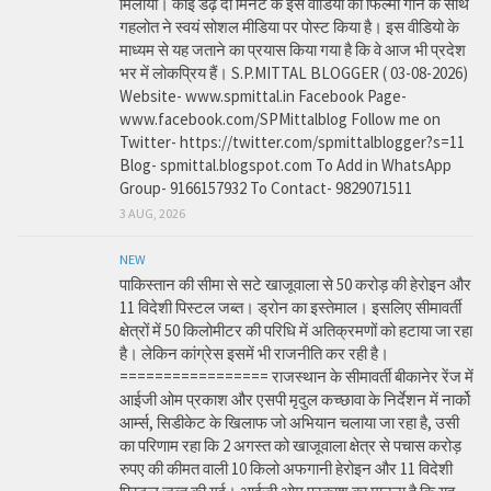
मिलाया। कोई डेढ़ दो मिनट के इस वीडियो को फिल्मी गाने के साथ
गहलोत ने स्वयं सोशल मीडिया पर पोस्ट किया है। इस वीडियो के
माध्यम से यह जताने का प्रयास किया गया है कि वे आज भी प्रदेश
भर में लोकप्रिय हैं। S.P.MITTAL BLOGGER ( 03-08-2026)
Website- www.spmittal.in Facebook Page-
www.facebook.com/SPMittalblog Follow me on
Twitter- https://twitter.com/spmittalblogger?s=11
Blog- spmittal.blogspot.com To Add in WhatsApp
Group- 9166157932 To Contact- 9829071511
3 AUG, 2026
NEW
पाकिस्तान की सीमा से सटे खाजूवाला से 50 करोड़ की हेरोइन और
11 विदेशी पिस्टल जब्त। ड्रोन का इस्तेमाल। इसलिए सीमावर्ती
क्षेत्रों में 50 किलोमीटर की परिधि में अतिक्रमणों को हटाया जा रहा
है। लेकिन कांग्रेस इसमें भी राजनीति कर रही है।
================= राजस्थान के सीमावर्ती बीकानेर रेंज में
आईजी ओम प्रकाश और एसपी मृदुल कच्छावा के निर्देशन में नार्को
आर्म्स, सिडीकेट के खिलाफ जो अभियान चलाया जा रहा है, उसी
का परिणाम रहा कि 2 अगस्त को खाजूवाला क्षेत्र से पचास करोड़
रुपए की कीमत वाली 10 किलो अफगानी हेरोइन और 11 विदेशी