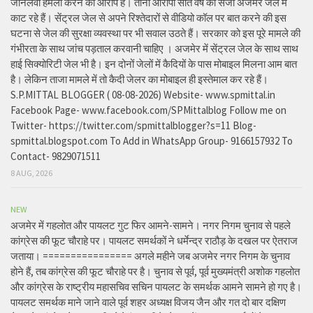
जानलेवा हमला करने का आरोप है। तीनों आरोपी सात वर्ष की सजा अजमेर जेल में
काट रहे हैं। सेंट्रल जेल से अपने रिश्तेदारों से वीडियो कॉल पर बात करने की इस
घटना से जेल की सुरक्षा व्यवस्था पर भी सवाल उठते हैं। सरकार को इस पूरे मामले की
गंभीरता के साथ जांच पड़ताल करवानी चाहिए । अजमेर में सेंट्रल जेल के साथ साथ
हाई सिक्योरिटी जेल भी है। इन दोनों जेलों में कैदियों के पास मोबाइल मिलना आम बात
है। लेकिन ताजा मामले में तो कैदी जेलर का मोबाइल ही इस्तेमाल कर रहे हैं।
S.P.MITTAL BLOGGER ( 08-08-2026) Website- www.spmittal.in
Facebook Page- www.facebook.com/SPMittalblog Follow me on
Twitter- https://twitter.com/spmittalblogger?s=11 Blog-
spmittal.blogspot.com To Add in WhatsApp Group- 9166157932 To
Contact- 9829071511
8 AUG, 2026
NEW
अजमेर में गहलोत और पायलट गुट फिर आमने-सामने। नगर निगम चुनाव से पहले
कांग्रेस की फूट चौराहे पर। पायलट समर्थकों ने धर्मेन्द्र राठौड़ के दखल पर ऐतराज
जताया। ================ अगले महीने जब अजमेर नगर निगम के चुनाव
होने हैं, तब कांग्रेस की फूट चौराहे पर है। चुनाव से पूर्व, पूर्व मुख्यमंत्री अशोक गहलोत
और कांग्रेस के राष्ट्रीय महासचिव सचिन पायलट के समर्थक आमने सामने हो गए है।
पायलट समर्थक माने जाने वाले पूर्व शहर अध्यक्ष विजय जैन और गत दो बार दक्षिण