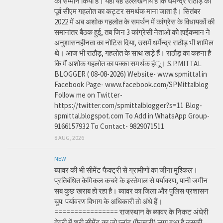
का सम्मान किया है। यहां यह उल्लेखनीय है कि धर्मेन्द्र राठौड़ को
पूर्व सीएम गहलोत का कट्टर समर्थक माना जाता है। सितंबर
2022 में अब अशोक गहलोत के समर्थन में कांग्रेस के विधायकों की
समानांतर बैठक हुई, तब जिन 3 कांग्रेसी नेताओं को हाईकमान ने
अनुशासनहीनता का नोटिस दिया, उसमें धर्मेन्द्र राठौड़ भी शामिल
थे। आज भी राठौड़, गहलोत के साथ खड़े हैं। राठौड़ का कहना है
कि मैं अशोक गहलोत का पक्का समर्थक हंू। S.P.MITTAL
BLOGGER ( 08-08-2026) Website- www.spmittal.in
Facebook Page- www.facebook.com/SPMittalblog
Follow me on Twitter-
https://twitter.com/spmittalblogger?s=11 Blog-
spmittal.blogspot.com To Add in WhatsApp Group-
9166157932 To Contact- 9829071511
8 AUG, 2026
NEW
ब्यावर की भी सीमेंट फैक्ट्री से ग्रामीणों का जीना मुश्किल।
प्रतिबंधित केमिकल कचरे के इस्तेमाल से पर्यावरण, पानी जमीन
सब कुछ खराब हो रहा है। ब्यावर का जिला और पुलिस प्रशासन
चुप: पर्यावरण विभाग के अधिकारी तो अंधे हैं।
================ राजस्थान के ब्यावर के निकट अंधेरी
देवरी में श्री सीमेंट का जो प्लांट (फैक्ट्री) लगा हुआ है उसकी