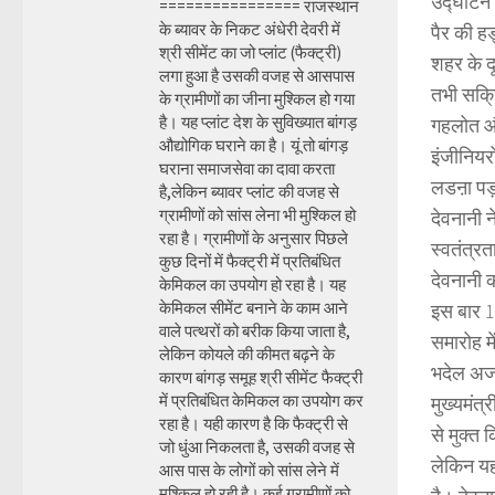
उद्घाटन स
================ राजस्थान
के ब्यावर के निकट अंधेरी देवरी में
पैर की हड
श्री सीमेंट का जो प्लांट (फैक्ट्री)
शहर के द
लगा हुआ है उसकी वजह से आसपास
तभी सक्रि
के ग्रामीणों का जीना मुश्किल हो गया
है। यह प्लांट देश के सुविख्यात बांगड़
गहलोत और
औद्योगिक घराने का है। यूं तो बांगड़
इंजीनियरो
घराना समाजसेवा का दावा करता
लडऩा पड़
है,लेकिन ब्यावर प्लांट की वजह से
ग्रामीणों को सांस लेना भी मुश्किल हो
देवनानी न
रहा है। ग्रामीणों के अनुसार पिछले
स्वतंत्रत
कुछ दिनों में फैक्ट्री में प्रतिबंधित
देवनानी क
केमिकल का उपयोग हो रहा है। यह
केमिकल सीमेंट बनाने के काम आने
इस बार 15
वाले पत्थरों को बरीक किया जाता है,
समारोह मे
लेकिन कोयले की कीमत बढ़ने के
भदेल अजमे
कारण बांगड़ समूह श्री सीमेंट फैक्ट्री
में प्रतिबंधित केमिकल का उपयोग कर
मुख्यमंत्
रहा है। यही कारण है कि फैक्ट्री से
से मुक्त 
जो धुंआ निकलता है, उसकी वजह से
लेकिन यह 
आस पास के लोगों को सांस लेने में
मुश्किल हो रही है। कई ग्रामीणों को