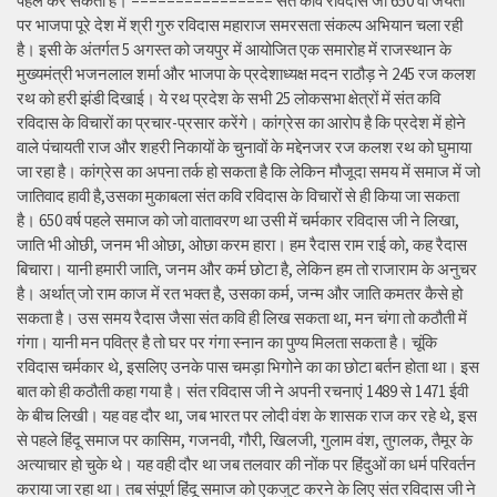
पहल कर सकती है। ================ संत कवि रविदास जी 650 वीं जयंती
पर भाजपा पूरे देश में श्री गुरु रविदास महाराज समरसता संकल्प अभियान चला रही
है। इसी के अंतर्गत 5 अगस्त को जयपुर में आयोजित एक समारोह में राजस्थान के
मुख्यमंत्री भजनलाल शर्मा और भाजपा के प्रदेशाध्यक्ष मदन राठौड़ ने 245 रज कलश
रथ को हरी झंडी दिखाई। ये रथ प्रदेश के सभी 25 लोकसभा क्षेत्रों में संत कवि
रविदास के विचारों का प्रचार-प्रसार करेंगे। कांग्रेस का आरोप है कि प्रदेश में होने
वाले पंचायती राज और शहरी निकायों के चुनावों के मद्देनजर रज कलश रथ को घुमाया
जा रहा है। कांग्रेस का अपना तर्क हो सकता है कि लेकिन मौजूदा समय में समाज में जो
जातिवाद हावी है,उसका मुकाबला संत कवि रविदास के विचारों से ही किया जा सकता
है। 650 वर्ष पहले समाज को जो वातावरण था उसी में चर्मकार रविदास जी ने लिखा,
जाति भी ओछी, जनम भी ओछा, ओछा करम हारा। हम रैदास राम राई को, कह रैदास
बिचारा। यानी हमारी जाति, जनम और कर्म छोटा है, लेकिन हम तो राजाराम के अनुचर
है। अर्थात् जो राम काज में रत भक्त है, उसका कर्म, जन्म और जाति कमतर कैसे हो
सकता है। उस समय रैदास जैसा संत कवि ही लिख सकता था, मन चंगा तो कठौती में
गंगा। यानी मन पवित्र है तो घर पर गंगा स्नान का पुण्य मिलता सकता है। चूंकि
रविदास चर्मकार थे, इसलिए उनके पास चमड़ा भिगोने का का छोटा बर्तन होता था। इस
बात को ही कठौती कहा गया है। संत रविदास जी ने अपनी रचनाएं 1489 से 1471 ईवी
के बीच लिखी। यह वह दौर था, जब भारत पर लोदी वंश के शासक राज कर रहे थे, इस
से पहले हिंदू समाज पर कासिम, गजनवी, गौरी, खिलजी, गुलाम वंश, तुगलक, तैमूर के
अत्याचार हो चुके थे। यह वही दौर था जब तलवार की नोंक पर हिंदुओं का धर्म परिवर्तन
कराया जा रहा था। तब संपूर्ण हिंदू समाज को एकजुट करने के लिए संत रविदास जी ने