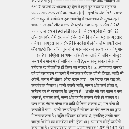
कर सकती है। ================ संत कवि रविदास जी
650 वीं जयंती पर भाजपा पूरे देश में श्री गुरु रविदास महाराज
समरसता संकल्प अभियान चला रही है। इसी के अंतर्गत 5 अगस्त
को जयपुर में आयोजित एक समारोह में राजस्थान के मुख्यमंत्री
भजनलाल शर्मा और भाजपा के प्रदेशाध्यक्ष मदन राठौड़ ने 245
रज कलश रथ को हरी झंडी दिखाई। ये रथ प्रदेश के सभी 25
लोकसभा क्षेत्रों में संत कवि रविदास के विचारों का प्रचार-प्रसार
करेंगे। कांग्रेस का आरोप है कि प्रदेश में होने वाले पंचायती राज
और शहरी निकायों के चुनावों के मद्देनजर रज कलश रथ को घुमाया
जा रहा है। कांग्रेस का अपना तर्क हो सकता है कि लेकिन मौजूदा
समय में समाज में जो जातिवाद हावी है,उसका मुकाबला संत कवि
रविदास के विचारों से ही किया जा सकता है। 650 वर्ष पहले समाज
को जो वातावरण था उसी में चर्मकार रविदास जी ने लिखा, जाति भी
ओछी, जनम भी ओछा, ओछा करम हारा। हम रैदास राम राई को,
कह रैदास बिचारा। यानी हमारी जाति, जनम और कर्म छोटा है,
लेकिन हम तो राजाराम के अनुचर है। अर्थात् जो राम काज में रत
भक्त है, उसका कर्म, जन्म और जाति कमतर कैसे हो सकता है।
उस समय रैदास जैसा संत कवि ही लिख सकता था, मन चंगा तो
कठौती में गंगा। यानी मन पवित्र है तो घर पर गंगा स्नान का पुण्य
मिलता सकता है। चूंकि रविदास चर्मकार थे, इसलिए उनके पास
चमड़ा भिगोने का का छोटा बर्तन होता था। इस बात को ही कठौती
कहा गया है। संत रविदास जी ने अपनी रचनाएं 1489 से 1471 ईवी