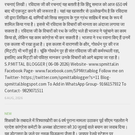
रचनाएं लिखी। रविदास जी की रचनाएं यह बताती है कि हिंदू समाज को आज 650 वर्ष
बाद भी एकजुट करने की जरूरत है। यहां यह खासतौर से उल्लेखनीय है कि रविदास
जी द्वारा लिखित 41 वाणियोंं को सिख समुदाय के गुरु ग्रंथ साहिब में शब्द के रूप में
शामिल किया गया है। इससे भी रविदास के विचारों की मानता का अंदाजा लगाया जा
सकता है। रविदास जी के विचारों को रथ के जरिए भले ही भाजपा ने पहुंचाने का काम
किया हो, लेकिन यह काम कांग्रेस भी कर सकती है। भाजपा ने रथ रवाना किए हैं उनमें
एक कलश भी रखा हुआ है। इस कलश में वाराणसी के क्षीर, गोवर्धन पुर की रज
(मिट्टी) भी भरी हुई है। चूंकि गोवर्धन पुर ही संत रविदास जी की कर्मस्थली रहा,
इसलिए अब मिट्टी को पवित्र मानकर उनके विचारों को आगे बढ़ाया जा रहा है।
S.P.MITTAL BLOGGER ( 06-08-2026) Website- www.spmittal.in
Facebook Page- www.facebook.com/SPMittalblog Follow me on
Twitter- https://twitter.com/spmittalblogger?s=11 Blog-
spmittal.blogspot.com To Add in WhatsApp Group- 9166157932 To
Contact- 9829071511
6 AUG, 2026
NEW
शिक्षकों के तबादले में रिश्वतखोरी का 6 वर्ष पुराना मामला उठाकर पूर्व सीएम गहलोत ने
प्रदेश कांग्रेस कमेटी के अध्यक्ष डोटासरा को 30 जुलाई वाले बयान का जवाब दिया।
यह डोटासरा के जले पर नमक छिड़कना जैसा है। जयपुर रेलवे स्टेशन पर