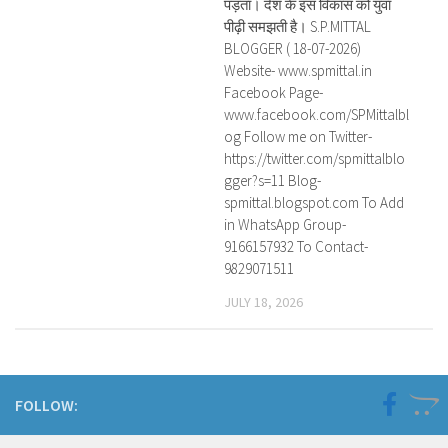
पड़ता। देश के इस विकास को युवा
पीढ़ी समझती है। S.P.MITTAL
BLOGGER ( 18-07-2026)
Website- www.spmittal.in
Facebook Page-
www.facebook.com/SPMittalbl
og Follow me on Twitter-
https://twitter.com/spmittalblo
gger?s=11 Blog-
spmittal.blogspot.com To Add
in WhatsApp Group-
9166157932 To Contact-
9829071511
JULY 18, 2026
FOLLOW: