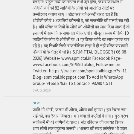
बनाएंगे? राहुल गांधी का सपना तभी पूरा होगा, जब राजस्थान में
ओबीसी वर्ग की 82 जातियों के लोगों को आरक्षित सीटों पर
उम्मीदवार बनाया जाए। डोटासरा को अच्छी तरह पता है कि
ओबीसी की वे 10 जातियां कौनसी है, जो राजनीति की मलाई खा रही
है। यदि वंचित जातियों के लोगों को ओबीसी का लाभ दिया जाता है तो
इस वर्ग में सामाजिक समानता भी आएगी। मौजूदा समय में सिर्फ 10
जातियों के लोग ही ओबीसी के 21 प्रतिशत कोटे का लाभ प्राप्त कर
रहे है। यह स्थिति सिर्फ राजनीतिक क्षेत्र में ही नहीं बल्कि सरकारी
नौकरियों के क्षेत्र में भी है। S.P.MITTAL BLOGGER ( 06-08-
2026) Website- www.spmittal.in Facebook Page-
www.facebook.com/SPMittalblog Follow me on
Twitter- https://twitter.com/spmittalblogger?s=11
Blog- spmittal.blogspot.com To Add in WhatsApp
Group- 9166157932 To Contact- 9829071511
6 AUG, 2026
NEW
जाति भी ओछी, जनम भी ओछा, ओछा कर्म हमारा। हम रैदास राम
राई को, कह रैदास बिचारा। मन चंगा तो कठौती में गंगा। गुरु ग्रंथ
साहिब में भी 41 वाणियों के शब्द। संत रविदास जी का यह विचार
आम लोगों तक पहुंचना जरूरी। भाजपा की तरह कांग्रेस भी पहल