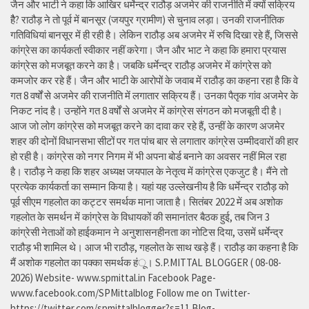
जैन और भाटी ने कहा कि आखिर धर्मेन्द्र राठौड़ अजमेर की राजनीति में क्यों सक्रिय
हैै? राठौड़ ने तो पूर्व में बानसूर (जयपुर ग्रामीण) से चुनाव लड़ा। उनकी राजनीतिक
गतिविधियां बानसूर में ही रही है। लेकिन राठौड़ अब अजमेर में रुचि दिखा रहे हैं, जिससे
कांग्रेस का कार्यकर्ता स्वीकार नहीं करेगा। जैन और भाट ने कहा कि हमारा प्रयास
कांग्रेस को मजबूत करने का है। जबकि धर्मेन्द्र राठौड़ अजमेर में कांग्रेस को
कमजोर कर रहे हैं। जैन और भाटी के आरोपों के जवाब में राठौड़ का कहना रहा है कि वे
गत 8 वर्षों से अजमेर की राजनीति में लगातार सक्रिय हैं। उनका पैतृक गांव अजमेर के
निकट नांद है। उन्होंने गत 8 वर्षों से अजमेर में कांग्रेस संगठन को मजबूती दी है।
आज जो लोग कांग्रेस को मजबूत करने का दावा कर रहे हैं, उन्हीं के कारण अजमेर
शहर की दोनों विधानसभा सीटों पर गत पांच बार से लगातार कांग्रेस उम्मीदवारों की हार
हो रही है। कांग्रेस को नगर निगम में भी अपना बोर्ड बनाने का अवसर नहीं मिल रहा
है। राठौड़ ने कहा कि शहर अध्यक्ष जयपाल के नेतृत्व में कांग्रेस एकजुट है। मैंने तो
प्रत्येक कार्यकर्ता का सम्मान किया है। यहां यह उल्लेखनीय है कि धर्मेन्द्र राठौड़ को
पूर्व सीएम गहलोत का कट्टर समर्थक माना जाता है। सितंबर 2022 में अब अशोक
गहलोत के समर्थन में कांग्रेस के विधायकों की समानांतर बैठक हुई, तब जिन 3
कांग्रेसी नेताओं को हाईकमान ने अनुशासनहीनता का नोटिस दिया, उसमें धर्मेन्द्र
राठौड़ भी शामिल थे। आज भी राठौड़, गहलोत के साथ खड़े हैं। राठौड़ का कहना है कि
मैं अशोक गहलोत का पक्का समर्थक हंू। S.P.MITTAL BLOGGER ( 08-08-
2026) Website- www.spmittal.in Facebook Page-
www.facebook.com/SPMittalblog Follow me on Twitter-
https://twitter.com/spmittalblogger?s=11 Blog-