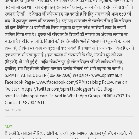
अत्याचार हो चुके थे। यह वही दौर था जब तलवार की नोंक पर हिंदुओं का धर्म परिवर्तन
कराया जा रहा था। तब संपूर्ण हिंदू समाज को एकजुट करने के लिए संत रविदास जी ने
रचनाएं लिखी। रविदास जी की रचनाएं यह बताती है कि हिंदू समाज को आज 650 वर्ष
बाद भी एकजुट करने की जरूरत है। यहां यह खासतौर से उल्लेखनीय है कि रविदास
जी द्वारा लिखित 41 वाणियोंं को सिख समुदाय के गुरु ग्रंथ साहिब में शब्द के रूप में
शामिल किया गया है। इससे भी रविदास के विचारों की मानता का अंदाजा लगाया जा
सकता है। रविदास जी के विचारों को रथ के जरिए भले ही भाजपा ने पहुंचाने का काम
किया हो, लेकिन यह काम कांग्रेस भी कर सकती है। भाजपा ने रथ रवाना किए हैं उनमें
एक कलश भी रखा हुआ है। इस कलश में वाराणसी के क्षीर, गोवर्धन पुर की रज
(मिट्टी) भी भरी हुई है। चूंकि गोवर्धन पुर ही संत रविदास जी की कर्मस्थली रहा,
इसलिए अब मिट्टी को पवित्र मानकर उनके विचारों को आगे बढ़ाया जा रहा है।
S.P.MITTAL BLOGGER ( 06-08-2026) Website- www.spmittal.in
Facebook Page- www.facebook.com/SPMittalblog Follow me on
Twitter- https://twitter.com/spmittalblogger?s=11 Blog-
spmittal.blogspot.com To Add in WhatsApp Group- 9166157932 To
Contact- 9829071511
6 AUG, 2026
NEW
शिक्षकों के तबादले में रिश्वतखोरी का 6 वर्ष पुराना मामला उठाकर पूर्व सीएम गहलोत ने