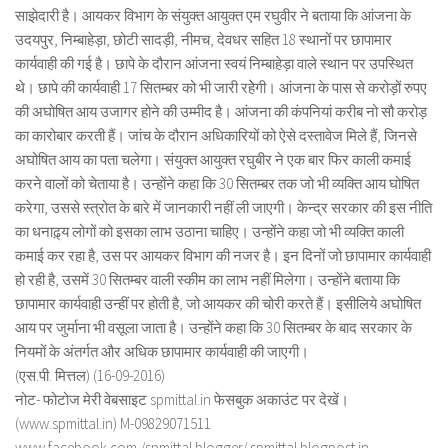
साझेदारी है। आयकर विभाग के संयुक्त आयुक्त एम रघुवीर ने बताया कि आंजना के
उदयपुर, निम्बाहेड़ा, छोटी सादड़ी, नीमच, देवधर सहित 18 स्थानों पर छापामार
कार्यवाही की गई है। छापे के दौरान आंजना स्वयं निम्बाहेड़ा वाले स्थान पर उपस्थित
थे। छापे की कार्यवाही 17 सितम्बर को भी जारी रहेेगी। आंजना के पास से करोड़ों रुपए
की अघोषित आय उजागर होने की उम्मीद है। आंजना की कंपनियां करीब नो सौ करोड़
का कारोबार करती हैं। जांच के दौरान अधिकारियों को ऐसे दस्तावेज मिले हैं, जिनसे
अघोषित आय का पता चलेगा। संयुक्त आयुक्त रघुबीर ने एक बार फिर काली कमाई
करने वालों को चेताया है। उन्होंने कहा कि 30 सितम्बर तक जो भी व्यक्ति आय घोषित
करेगा, उससे स्त्रोत के बारे में जानकारी नहीं ली जाएगी। केन्द्र सरकार की इस नीति
का धनाढ़्य लोगों को इसका लाभ उठाना चाहिए। उन्होंने कहा जो भी व्यक्ति काली
कमाई कर रहा है, उस पर आयकर विभाग की नजर है। इन दिनों जो छापामार कार्यवाही
हो रही है, उसमें 30 सितम्बर वाली स्कीम का लाभ नहीं मिलेगा। उन्होंने बताया कि
छापामार कार्यवाही उन्हीं पर होती है, जो आयकर की चोरी करते हैं। इसीलिये अघोषित
आय पर जुर्माना भी वसूला जाता है। उन्होंने कहा कि 30 सितम्बर के बाद सरकार के
नियमों के अंतर्गत और अधिक छापामार कार्यवाही की जाएगी।
(एस.पी. मित्तल) (16-09-2016)
नोट- फोटोज मेरी वेबसाइट spmittal.in फेसबुक अकाउंट पर देखें।
(www.spmittal.in) M-09829071511
www.facebook.com /spmittal blogger/ spmittal.blogpost.in