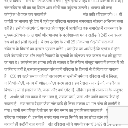
रैदास बिचारा। मन चंगा तो कठौती में गंगा। गुरु ग्रंथ साहिब में भी 41 वाणियों के शब्द।
संत रविदास जी का यह विचार आम लोगों तक पहुंचना जरूरी। भाजपा की तरह
कांग्रेस भी पहल कर सकती है। ================ संत कवि रविदास जी 650 वीं
जयंती पर भाजपा पूरे देश में श्री गुरु रविदास महाराज समरसता संकल्प अभियान चला
रही है। इसी के अंतर्गत 5 अगस्त को जयपुर में आयोजित एक समारोह में राजस्थान के
मुख्यमंत्री भजनलाल शर्मा और भाजपा के प्रदेशाध्यक्ष मदन राठौड़ ने 245 रज कलश
रथ को हरी झंडी दिखाई। ये रथ प्रदेश के सभी 25 लोकसभा क्षेत्रों में संत कवि
रविदास के विचारों का प्रचार-प्रसार करेंगे। कांग्रेस का आरोप है कि प्रदेश में होने
वाले पंचायती राज और शहरी निकायों के चुनावों के मद्देनजर रज कलश रथ को घुमाया
जा रहा है। कांग्रेस का अपना तर्क हो सकता है कि लेकिन मौजूदा समय में समाज में जो
जातिवाद हावी है,उसका मुकाबला संत कवि रविदास के विचारों से ही किया जा सकता
है। 650 वर्ष पहले समाज को जो वातावरण था उसी में चर्मकार रविदास जी ने लिखा,
जाति भी ओछी, जनम भी ओछा, ओछा करम हारा। हम रैदास राम राई को, कह रैदास
बिचारा। यानी हमारी जाति, जनम और कर्म छोटा है, लेकिन हम तो राजाराम के अनुचर
है। अर्थात् जो राम काज में रत भक्त है, उसका कर्म, जन्म और जाति कमतर कैसे हो
सकता है। उस समय रैदास जैसा संत कवि ही लिख सकता था, मन चंगा तो कठौती में
गंगा। यानी मन पवित्र है तो घर पर गंगा स्नान का पुण्य मिलता सकता है। चूंकि
रविदास चर्मकार थे, इसलिए उनके पास चमड़ा भिगोने का का छोटा बर्तन होता था। इस
बात को ही कठौती कहा गया है। संत रविदास जी ने अपनी रचनाएं 1489 से 1471 ईवी