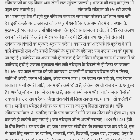
रविदास जी का यह विचार आम लोगों तक पहुंचना जरूरी। भाजपा की तरह कांग्रेस भी
पहल कर सकती है। ================ संत कवि रविदास जी 650 वीं जयंती
पर भाजपा पूरे देश में श्री गुरु रविदास महाराज समरसता संकल्प अभियान चला रही
है। इसी के अंतर्गत 5 अगस्त को जयपुर में आयोजित एक समारोह में राजस्थान के
मुख्यमंत्री भजनलाल शर्मा और भाजपा के प्रदेशाध्यक्ष मदन राठौड़ ने 245 रज कलश
रथ को हरी झंडी दिखाई। ये रथ प्रदेश के सभी 25 लोकसभा क्षेत्रों में संत कवि
रविदास के विचारों का प्रचार-प्रसार करेंगे। कांग्रेस का आरोप है कि प्रदेश में होने
वाले पंचायती राज और शहरी निकायों के चुनावों के मद्देनजर रज कलश रथ को घुमाया
जा रहा है। कांग्रेस का अपना तर्क हो सकता है कि लेकिन मौजूदा समय में समाज में जो
जातिवाद हावी है,उसका मुकाबला संत कवि रविदास के विचारों से ही किया जा सकता
है। 650 वर्ष पहले समाज को जो वातावरण था उसी में चर्मकार रविदास जी ने लिखा,
जाति भी ओछी, जनम भी ओछा, ओछा करम हारा। हम रैदास राम राई को, कह रैदास
बिचारा। यानी हमारी जाति, जनम और कर्म छोटा है, लेकिन हम तो राजाराम के अनुचर
है। अर्थात् जो राम काज में रत भक्त है, उसका कर्म, जन्म और जाति कमतर कैसे हो
सकता है। उस समय रैदास जैसा संत कवि ही लिख सकता था, मन चंगा तो कठौती में
गंगा। यानी मन पवित्र है तो घर पर गंगा स्नान का पुण्य मिलता सकता है। चूंकि
रविदास चर्मकार थे, इसलिए उनके पास चमड़ा भिगोने का का छोटा बर्तन होता था। इस
बात को ही कठौती कहा गया है। संत रविदास जी ने अपनी रचनाएं 1489 से 1471 ईवी
के बीच लिखी। यह वह दौर था, जब भारत पर लोदी वंश के शासक राज कर रहे थे, इस
से पहले हिंदू समाज पर कासिम, गजनवी, गौरी, खिलजी, गुलाम वंश, तुगलक, तैमूर के