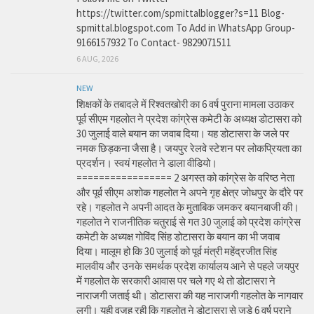
https://twitter.com/spmittalblogger?s=11 Blog-
spmittal.blogspot.com To Add in WhatsApp Group-
9166157932 To Contact- 9829071511
6 AUG, 2026
NEW
शिक्षकों के तबादले में रिश्वतखोरी का 6 वर्ष पुराना मामला उठाकर
पूर्व सीएम गहलोत ने प्रदेश कांग्रेस कमेटी के अध्यक्ष डोटासरा को
30 जुलाई वाले बयान का जवाब दिया। यह डोटासरा के जले पर
नमक छिड़कना जैसा है। जयपुर रेलवे स्टेशन पर लोकप्रियता का
प्रदर्शन। स्वयं गहलोत ने डाला वीडियो।
================= 2 अगस्त को कांग्रेस के वरिष्ठ नेता
और पूर्व सीएम अशोक गहलोत ने अपने गृह क्षेत्र जोधपुर के दौरे पर
रहे। गहलोत ने अपनी आदत के मुताबिक जमकर बयानबाजी की।
गहलोत ने राजनीतिक चतुराई से गत 30 जुलाई को प्रदेश कांग्रेस
कमेटी के अध्यक्ष गोविंद सिंह डोटासरा के बयान का भी जवाब
दिया। मालूम हो कि 30 जुलाई को पूर्व मंत्री महेंद्रजीत सिंह
मालवीय और उनके समर्थक प्रदेश कार्यालय आने से पहले जयपुर
में गहलोत के सरकारी आवास पर चले गए थे तो डोटासरा ने
नाराजगी जताई थी। डोटासरा की यह नाराजगी गहलोत के नागवार
लगी। यही वजह रही कि गहलोत ने डोटासरा से जुड़े 6 वर्ष पुराने