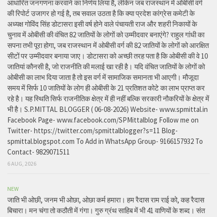
आधारित जनगणना करवाने का निर्णय लिया है, लेकिन जब राजस्थान में ओबीसी वर्ग
की रिपोर्ट उजागर हो गई है, तब सवाल उठता है कि क्या प्रदेश कांग्रेस कमेटी के
अध्यक्ष गोविंद सिंह डोटासरा इसी वर्ष होने वाले पंचायती राज और शहरी निकायों के
चुनाव में ओबीसी की वंचित 82 जातियों के लोगों को उम्मीदवार बनाएंगे? राहुल गांधी का
सपना तभी पूरा होगा, जब राजस्थान में ओबीसी वर्ग की 82 जातियों के लोगों को आरक्षित
सीटों पर उम्मीदवार बनाया जाए। डोटासरा को अच्छी तरह पता है कि ओबीसी की वे 10
जातियां कौनसी है, जो राजनीति की मलाई खा रही है। यदि वंचित जातियों के लोगों को
ओबीसी का लाभ दिया जाता है तो इस वर्ग में सामाजिक समानता भी आएगी। मौजूदा
समय में सिर्फ 10 जातियों के लोग ही ओबीसी के 21 प्रतिशत कोटे का लाभ प्राप्त कर
रहे है। यह स्थिति सिर्फ राजनीतिक क्षेत्र में ही नहीं बल्कि सरकारी नौकरियों के क्षेत्र में
भी है। S.P.MITTAL BLOGGER ( 06-08-2026) Website- www.spmittal.in
Facebook Page- www.facebook.com/SPMittalblog Follow me on
Twitter- https://twitter.com/spmittalblogger?s=11 Blog-
spmittal.blogspot.com To Add in WhatsApp Group- 9166157932 To
Contact- 9829071511
6 AUG, 2026
NEW
जाति भी ओछी, जनम भी ओछा, ओछा कर्म हमारा। हम रैदास राम राई को, कह रैदास
बिचारा। मन चंगा तो कठौती में गंगा। गुरु ग्रंथ साहिब में भी 41 वाणियों के शब्द। संत