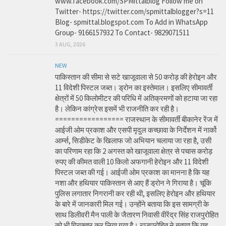
www.facebook.com/SPMittalblog Follow me on
Twitter- https://twitter.com/spmittalblogger?s=11
Blog- spmittal.blogspot.com To Add in WhatsApp
Group- 9166157932 To Contact- 9829071511
3 AUG, 2026
NEW
पाकिस्तान की सीमा से सटे खाजूवाला से 50 करोड़ की हेरोइन और
11 विदेशी पिस्टल जब्त। ड्रोन का इस्तेमाल। इसलिए सीमावर्ती
क्षेत्रों में 50 किलोमीटर की परिधि में अतिक्रमणों को हटाया जा रहा
है। लेकिन कांग्रेस इसमें भी राजनीति कर रही है।
================= राजस्थान के सीमावर्ती बीकानेर रेंज में
आईजी ओम प्रकाश और एसपी मृदुल कच्छावा के निर्देशन में नार्को
आर्म्स, सिडीकेट के खिलाफ जो अभियान चलाया जा रहा है, उसी
का परिणाम रहा कि 2 अगस्त को खाजूवाला क्षेत्र से पचास करोड़
रुपए की कीमत वाली 10 किलो अफगानी हेरोइन और 11 विदेशी
पिस्टल जब्त की गई। आईजी ओम प्रकाश का मानना है कि यह
नशा और हथियार पाकिस्तान से आए हैं ड्रोन ने गिराया है। चूंकि
पुलिस लगातार निगरानी कर रही थी, इसलिए हेरोइन और हथियार
के बारे में जानकारी मिल गई। उन्होंने बताया कि इस सामग्री के
साथ डिलीवरी मैन पाली के जैतारण निवासी वीरेंद्र सिंह राजपुरोहित
को भी गिरफ्तार कर लिया गया है। राजपुरोहित ने बताया कि यह