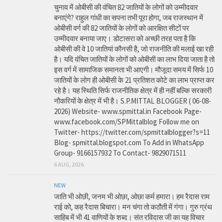
चुनाव में ओबीसी की वंचित 82 जातियों के लोगों को उम्मीदवार
बनाएंगे? राहुल गांधी का सपना तभी पूरा होगा, जब राजस्थान में
ओबीसी वर्ग की 82 जातियों के लोगों को आरक्षित सीटों पर
उम्मीदवार बनाया जाए। डोटासरा को अच्छी तरह पता है कि
ओबीसी की वे 10 जातियां कौनसी है, जो राजनीति की मलाई खा रही
है। यदि वंचित जातियों के लोगों को ओबीसी का लाभ दिया जाता है तो
इस वर्ग में सामाजिक समानता भी आएगी। मौजूदा समय में सिर्फ 10
जातियों के लोग ही ओबीसी के 21 प्रतिशत कोटे का लाभ प्राप्त कर
रहे है। यह स्थिति सिर्फ राजनीतिक क्षेत्र में ही नहीं बल्कि सरकारी
नौकरियों के क्षेत्र में भी है। S.P.MITTAL BLOGGER ( 06-08-
2026) Website- www.spmittal.in Facebook Page-
www.facebook.com/SPMittalblog Follow me on
Twitter- https://twitter.com/spmittalblogger?s=11
Blog- spmittal.blogspot.com To Add in WhatsApp
Group- 9166157932 To Contact- 9829071511
6 AUG, 2026
NEW
जाति भी ओछी, जनम भी ओछा, ओछा कर्म हमारा। हम रैदास राम
राई को, कह रैदास बिचारा। मन चंगा तो कठौती में गंगा। गुरु ग्रंथ
साहिब में भी 41 वाणियों के शब्द। संत रविदास जी का यह विचार