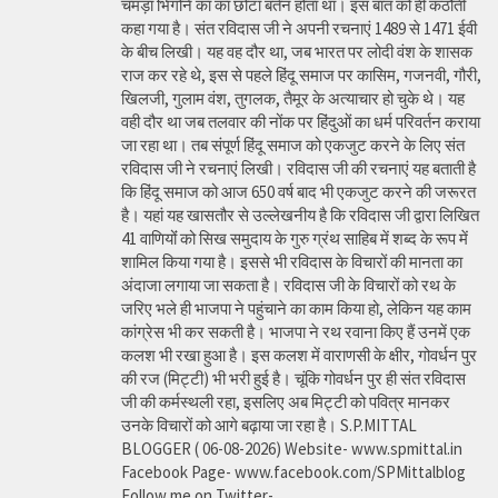
चमड़ा भिगोने का का छोटा बर्तन होता था। इस बात को ही कठौती
कहा गया है। संत रविदास जी ने अपनी रचनाएं 1489 से 1471 ईवी
के बीच लिखी। यह वह दौर था, जब भारत पर लोदी वंश के शासक
राज कर रहे थे, इस से पहले हिंदू समाज पर कासिम, गजनवी, गौरी,
खिलजी, गुलाम वंश, तुगलक, तैमूर के अत्याचार हो चुके थे। यह
वही दौर था जब तलवार की नोंक पर हिंदुओं का धर्म परिवर्तन कराया
जा रहा था। तब संपूर्ण हिंदू समाज को एकजुट करने के लिए संत
रविदास जी ने रचनाएं लिखी। रविदास जी की रचनाएं यह बताती है
कि हिंदू समाज को आज 650 वर्ष बाद भी एकजुट करने की जरूरत
है। यहां यह खासतौर से उल्लेखनीय है कि रविदास जी द्वारा लिखित
41 वाणियोंं को सिख समुदाय के गुरु ग्रंथ साहिब में शब्द के रूप में
शामिल किया गया है। इससे भी रविदास के विचारों की मानता का
अंदाजा लगाया जा सकता है। रविदास जी के विचारों को रथ के
जरिए भले ही भाजपा ने पहुंचाने का काम किया हो, लेकिन यह काम
कांग्रेस भी कर सकती है। भाजपा ने रथ रवाना किए हैं उनमें एक
कलश भी रखा हुआ है। इस कलश में वाराणसी के क्षीर, गोवर्धन पुर
की रज (मिट्टी) भी भरी हुई है। चूंकि गोवर्धन पुर ही संत रविदास
जी की कर्मस्थली रहा, इसलिए अब मिट्टी को पवित्र मानकर
उनके विचारों को आगे बढ़ाया जा रहा है। S.P.MITTAL
BLOGGER ( 06-08-2026) Website- www.spmittal.in
Facebook Page- www.facebook.com/SPMittalblog
Follow me on Twitter-