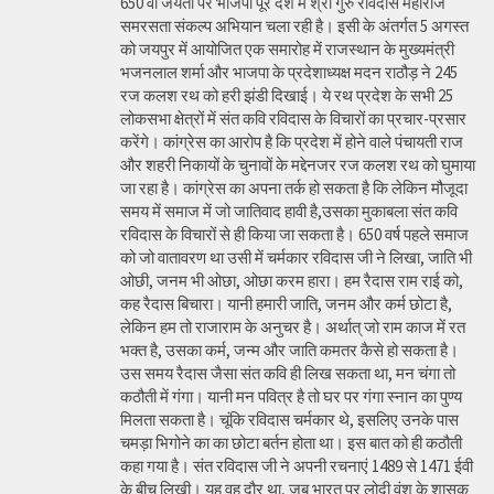
650 वीं जयंती पर भाजपा पूरे देश में श्री गुरु रविदास महाराज
समरसता संकल्प अभियान चला रही है। इसी के अंतर्गत 5 अगस्त
को जयपुर में आयोजित एक समारोह में राजस्थान के मुख्यमंत्री
भजनलाल शर्मा और भाजपा के प्रदेशाध्यक्ष मदन राठौड़ ने 245
रज कलश रथ को हरी झंडी दिखाई। ये रथ प्रदेश के सभी 25
लोकसभा क्षेत्रों में संत कवि रविदास के विचारों का प्रचार-प्रसार
करेंगे। कांग्रेस का आरोप है कि प्रदेश में होने वाले पंचायती राज
और शहरी निकायों के चुनावों के मद्देनजर रज कलश रथ को घुमाया
जा रहा है। कांग्रेस का अपना तर्क हो सकता है कि लेकिन मौजूदा
समय में समाज में जो जातिवाद हावी है,उसका मुकाबला संत कवि
रविदास के विचारों से ही किया जा सकता है। 650 वर्ष पहले समाज
को जो वातावरण था उसी में चर्मकार रविदास जी ने लिखा, जाति भी
ओछी, जनम भी ओछा, ओछा करम हारा। हम रैदास राम राई को,
कह रैदास बिचारा। यानी हमारी जाति, जनम और कर्म छोटा है,
लेकिन हम तो राजाराम के अनुचर है। अर्थात् जो राम काज में रत
भक्त है, उसका कर्म, जन्म और जाति कमतर कैसे हो सकता है।
उस समय रैदास जैसा संत कवि ही लिख सकता था, मन चंगा तो
कठौती में गंगा। यानी मन पवित्र है तो घर पर गंगा स्नान का पुण्य
मिलता सकता है। चूंकि रविदास चर्मकार थे, इसलिए उनके पास
चमड़ा भिगोने का का छोटा बर्तन होता था। इस बात को ही कठौती
कहा गया है। संत रविदास जी ने अपनी रचनाएं 1489 से 1471 ईवी
के बीच लिखी। यह वह दौर था, जब भारत पर लोदी वंश के शासक