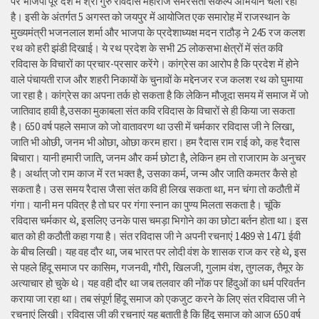
पर भाजपा पूरे देश में श्री गुरु रविदास महाराज समरसता संकल्प अभियान चला रही
है। इसी के अंतर्गत 5 अगस्त को जयपुर में आयोजित एक समारोह में राजस्थान के
मुख्यमंत्री भजनलाल शर्मा और भाजपा के प्रदेशाध्यक्ष मदन राठौड़ ने 245 रज कलश
रथ को हरी झंडी दिखाई। ये रथ प्रदेश के सभी 25 लोकसभा क्षेत्रों में संत कवि
रविदास के विचारों का प्रचार-प्रसार करेंगे। कांग्रेस का आरोप है कि प्रदेश में होने
वाले पंचायती राज और शहरी निकायों के चुनावों के मद्देनजर रज कलश रथ को घुमाया
जा रहा है। कांग्रेस का अपना तर्क हो सकता है कि लेकिन मौजूदा समय में समाज में जो
जातिवाद हावी है,उसका मुकाबला संत कवि रविदास के विचारों से ही किया जा सकता
है। 650 वर्ष पहले समाज को जो वातावरण था उसी में चर्मकार रविदास जी ने लिखा,
जाति भी ओछी, जनम भी ओछा, ओछा करम हारा। हम रैदास राम राई को, कह रैदास
बिचारा। यानी हमारी जाति, जनम और कर्म छोटा है, लेकिन हम तो राजाराम के अनुचर
है। अर्थात् जो राम काज में रत भक्त है, उसका कर्म, जन्म और जाति कमतर कैसे हो
सकता है। उस समय रैदास जैसा संत कवि ही लिख सकता था, मन चंगा तो कठौती में
गंगा। यानी मन पवित्र है तो घर पर गंगा स्नान का पुण्य मिलता सकता है। चूंकि
रविदास चर्मकार थे, इसलिए उनके पास चमड़ा भिगोने का का छोटा बर्तन होता था। इस
बात को ही कठौती कहा गया है। संत रविदास जी ने अपनी रचनाएं 1489 से 1471 ईवी
के बीच लिखी। यह वह दौर था, जब भारत पर लोदी वंश के शासक राज कर रहे थे, इस
से पहले हिंदू समाज पर कासिम, गजनवी, गौरी, खिलजी, गुलाम वंश, तुगलक, तैमूर के
अत्याचार हो चुके थे। यह वही दौर था जब तलवार की नोंक पर हिंदुओं का धर्म परिवर्तन
कराया जा रहा था। तब संपूर्ण हिंदू समाज को एकजुट करने के लिए संत रविदास जी ने
रचनाएं लिखी। रविदास जी की रचनाएं यह बताती है कि हिंदू समाज को आज 650 वर्ष