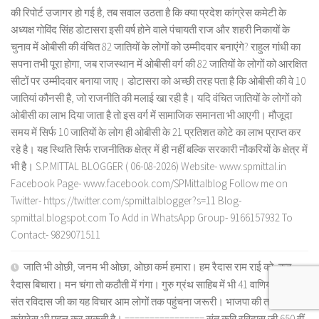
की रिपोर्ट उजागर हो गई है, तब सवाल उठता है कि क्या प्रदेश कांग्रेस कमेटी के
अध्यक्ष गोविंद सिंह डोटासरा इसी वर्ष होने वाले पंचायती राज और शहरी निकायों के
चुनाव में ओबीसी की वंचित 82 जातियों के लोगों को उम्मीदवार बनाएंगे? राहुल गांधी का
सपना तभी पूरा होगा, जब राजस्थान में ओबीसी वर्ग की 82 जातियों के लोगों को आरक्षित
सीटों पर उम्मीदवार बनाया जाए। डोटासरा को अच्छी तरह पता है कि ओबीसी की वे 10
जातियां कौनसी है, जो राजनीति की मलाई खा रही है। यदि वंचित जातियों के लोगों को
ओबीसी का लाभ दिया जाता है तो इस वर्ग में सामाजिक समानता भी आएगी। मौजूदा
समय में सिर्फ 10 जातियों के लोग ही ओबीसी के 21 प्रतिशत कोटे का लाभ प्राप्त कर
रहे है। यह स्थिति सिर्फ राजनीतिक क्षेत्र में ही नहीं बल्कि सरकारी नौकरियों के क्षेत्र में
भी है। S.P.MITTAL BLOGGER ( 06-08-2026) Website- www.spmittal.in
Facebook Page- www.facebook.com/SPMittalblog Follow me on
Twitter- https://twitter.com/spmittalblogger?s=11 Blog-
spmittal.blogspot.com To Add in WhatsApp Group- 9166157932 To
Contact- 9829071511
जाति भी ओछी, जनम भी ओछा, ओछा कर्म हमारा। हम रैदास राम राई को, कह
रैदास बिचारा। मन चंगा तो कठौती में गंगा। गुरु ग्रंथ साहिब में भी 41 वाणियों के शब्द।
संत रविदास जी का यह विचार आम लोगों तक पहुंचना जरूरी। भाजपा की तरह
कांग्रेस भी पहल कर सकती है। ================ संत कवि रविदास जी 650 वीं