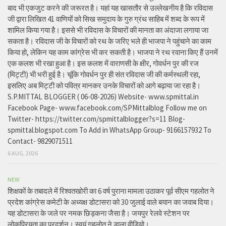
बाद भी एकजुट करने की जरूरत है। यहां यह खासतौर से उल्लेखनीय है कि रविदास
जी द्वारा लिखित 41 वाणियोंं को सिख समुदाय के गुरु ग्रंथ साहिब में शब्द के रूप में
शामिल किया गया है। इससे भी रविदास के विचारों की मानता का अंदाजा लगाया जा
सकता है। रविदास जी के विचारों को रथ के जरिए भले ही भाजपा ने पहुंचाने का काम
किया हो, लेकिन यह काम कांग्रेस भी कर सकती है। भाजपा ने रथ रवाना किए हैं उनमें
एक कलश भी रखा हुआ है। इस कलश में वाराणसी के क्षीर, गोवर्धन पुर की रज
(मिट्टी) भी भरी हुई है। चूंकि गोवर्धन पुर ही संत रविदास जी की कर्मस्थली रहा,
इसलिए अब मिट्टी को पवित्र मानकर उनके विचारों को आगे बढ़ाया जा रहा है।
S.P.MITTAL BLOGGER ( 06-08-2026) Website- www.spmittal.in
Facebook Page- www.facebook.com/SPMittalblog Follow me on
Twitter- https://twitter.com/spmittalblogger?s=11 Blog-
spmittal.blogspot.com To Add in WhatsApp Group- 9166157932 To
Contact- 9829071511
6 AUG, 2026
NEW
शिक्षकों के तबादले में रिश्वतखोरी का 6 वर्ष पुराना मामला उठाकर पूर्व सीएम गहलोत ने
प्रदेश कांग्रेस कमेटी के अध्यक्ष डोटासरा को 30 जुलाई वाले बयान का जवाब दिया।
यह डोटासरा के जले पर नमक छिड़कना जैसा है। जयपुर रेलवे स्टेशन पर
लोकप्रियता का प्रदर्शन। स्वयं गहलोत ने डाला वीडियो।