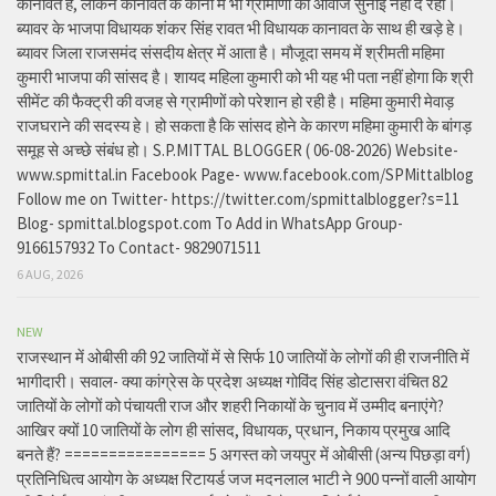
कानावत है, लेकिन कानावत के कानों में भी ग्रामीणों की आवाज सुनाई नहीं दे रही।
ब्यावर के भाजपा विधायक शंकर सिंह रावत भी विधायक कानावत के साथ ही खड़े हे।
ब्यावर जिला राजसमंद संसदीय क्षेत्र में आता है। मौजूदा समय में श्रीमती महिमा
कुमारी भाजपा की सांसद है। शायद महिला कुमारी को भी यह भी पता नहीं होगा कि श्री
सीमेंट की फैक्ट्री की वजह से ग्रामीणों को परेशान हो रही है। महिमा कुमारी मेवाड़
राजघराने की सदस्य हे। हो सकता है कि सांसद होने के कारण महिमा कुमारी के बांगड़
समूह से अच्छे संबंध हो। S.P.MITTAL BLOGGER ( 06-08-2026) Website-
www.spmittal.in Facebook Page- www.facebook.com/SPMittalblog
Follow me on Twitter- https://twitter.com/spmittalblogger?s=11
Blog- spmittal.blogspot.com To Add in WhatsApp Group-
9166157932 To Contact- 9829071511
6 AUG, 2026
NEW
राजस्थान में ओबीसी की 92 जातियों में से सिर्फ 10 जातियों के लोगों की ही राजनीति में
भागीदारी। सवाल- क्या कांग्रेस के प्रदेश अध्यक्ष गोविंद सिंह डोटासरा वंचित 82
जातियों के लोगों को पंचायती राज और शहरी निकायों के चुनाव में उम्मीद बनाएंगे?
आखिर क्यों 10 जातियों के लोग ही सांसद, विधायक, प्रधान, निकाय प्रमुख आदि
बनते हैं? ================ 5 अगस्त को जयपुर में ओबीसी (अन्य पिछड़ा वर्ग)
प्रतिनिधित्व आयोग के अध्यक्ष रिटायर्ड जज मदनलाल भाटी ने 900 पन्नों वाली आयोग