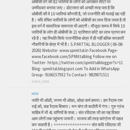
ओबीसी वर्ग की 82 जातियों के लोगों को आरक्षित सीटों पर
उम्मीदवार बनाया जाए। डोटासरा को अच्छी तरह पता है कि
ओबीसी की वे 10 जातियां कौनसी है, जो राजनीति की मलाई खा रही
है। यदि वंचित जातियों के लोगों को ओबीसी का लाभ दिया जाता है तो
इस वर्ग में सामाजिक समानता भी आएगी। मौजूदा समय में सिर्फ 10
जातियों के लोग ही ओबीसी के 21 प्रतिशत कोटे का लाभ प्राप्त कर
रहे है। यह स्थिति सिर्फ राजनीतिक क्षेत्र में ही नहीं बल्कि सरकारी
नौकरियों के क्षेत्र में भी है। S.P.MITTAL BLOGGER ( 06-08-
2026) Website- www.spmittal.in Facebook Page-
www.facebook.com/SPMittalblog Follow me on
Twitter- https://twitter.com/spmittalblogger?s=11
Blog- spmittal.blogspot.com To Add in WhatsApp
Group- 9166157932 To Contact- 9829071511
6 AUG, 2026
NEW
जाति भी ओछी, जनम भी ओछा, ओछा कर्म हमारा। हम रैदास राम
राई को, कह रैदास बिचारा। मन चंगा तो कठौती में गंगा। गुरु ग्रंथ
साहिब में भी 41 वाणियों के शब्द। संत रविदास जी का यह विचार
आम लोगों तक पहुंचना जरूरी। भाजपा की तरह कांग्रेस भी पहल
कर सकती है। ================ संत कवि रविदास जी