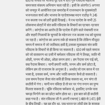
650 वीं जयंती पर भाजपा पूरे देश में श्री गुरु रविदास महाराज
समरसता संकल्प अभियान चला रही है। इसी के अंतर्गत 5 अगस्त
को जयपुर में आयोजित एक समारोह में राजस्थान के मुख्यमंत्री
भजनलाल शर्मा और भाजपा के प्रदेशाध्यक्ष मदन राठौड़ ने 245
रज कलश रथ को हरी झंडी दिखाई। ये रथ प्रदेश के सभी 25
लोकसभा क्षेत्रों में संत कवि रविदास के विचारों का प्रचार-प्रसार
करेंगे। कांग्रेस का आरोप है कि प्रदेश में होने वाले पंचायती राज
और शहरी निकायों के चुनावों के मद्देनजर रज कलश रथ को घुमाया
जा रहा है। कांग्रेस का अपना तर्क हो सकता है कि लेकिन मौजूदा
समय में समाज में जो जातिवाद हावी है,उसका मुकाबला संत कवि
रविदास के विचारों से ही किया जा सकता है। 650 वर्ष पहले समाज
को जो वातावरण था उसी में चर्मकार रविदास जी ने लिखा, जाति भी
ओछी, जनम भी ओछा, ओछा करम हारा। हम रैदास राम राई को,
कह रैदास बिचारा। यानी हमारी जाति, जनम और कर्म छोटा है,
लेकिन हम तो राजाराम के अनुचर है। अर्थात् जो राम काज में रत
भक्त है, उसका कर्म, जन्म और जाति कमतर कैसे हो सकता है।
उस समय रैदास जैसा संत कवि ही लिख सकता था, मन चंगा तो
कठौती में गंगा। यानी मन पवित्र है तो घर पर गंगा स्नान का पुण्य
मिलता सकता है। चूंकि रविदास चर्मकार थे, इसलिए उनके पास
चमड़ा भिगोने का का छोटा बर्तन होता था। इस बात को ही कठौती
कहा गया है। संत रविदास जी ने अपनी रचनाएं 1489 से 1471 ईवी
के बीच लिखी। यह वह दौर था, जब भारत पर लोदी वंश के शासक