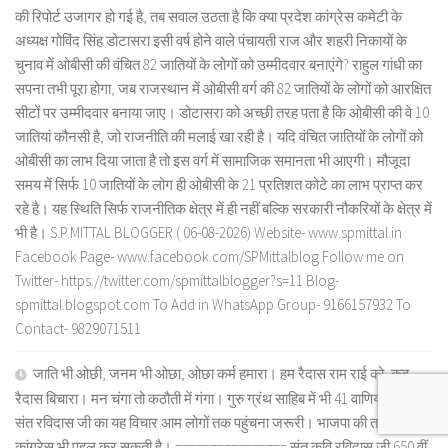
की रिपोर्ट उजागर हो गई है, तब सवाल उठता है कि क्या प्रदेश कांग्रेस कमेटी के
अध्यक्ष गोविंद सिंह डोटासरा इसी वर्ष होने वाले पंचायती राज और शहरी निकायों के
चुनाव में ओबीसी की वंचित 82 जातियों के लोगों को उम्मीदवार बनाएंगे? राहुल गांधी का
सपना तभी पूरा होगा, जब राजस्थान में ओबीसी वर्ग की 82 जातियों के लोगों को आरक्षित
सीटों पर उम्मीदवार बनाया जाए। डोटासरा को अच्छी तरह पता है कि ओबीसी की वे 10
जातियां कौनसी है, जो राजनीति की मलाई खा रही है। यदि वंचित जातियों के लोगों को
ओबीसी का लाभ दिया जाता है तो इस वर्ग में सामाजिक समानता भी आएगी। मौजूदा
समय में सिर्फ 10 जातियों के लोग ही ओबीसी के 21 प्रतिशत कोटे का लाभ प्राप्त कर
रहे है। यह स्थिति सिर्फ राजनीतिक क्षेत्र में ही नहीं बल्कि सरकारी नौकरियों के क्षेत्र में
भी है। S.P.MITTAL BLOGGER ( 06-08-2026) Website- www.spmittal.in
Facebook Page- www.facebook.com/SPMittalblog Follow me on
Twitter- https://twitter.com/spmittalblogger?s=11 Blog-
spmittal.blogspot.com To Add in WhatsApp Group- 9166157932 To
Contact- 9829071511
जाति भी ओछी, जनम भी ओछा, ओछा कर्म हमारा। हम रैदास राम राई को, कह
रैदास बिचारा। मन चंगा तो कठौती में गंगा। गुरु ग्रंथ साहिब में भी 41 वाणियों के शब्द।
संत रविदास जी का यह विचार आम लोगों तक पहुंचना जरूरी। भाजपा की तरह
कांग्रेस भी पहल कर सकती है। ================ संत कवि रविदास जी 650 वीं