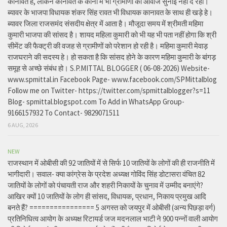
कानावत है, लेकिन कानावत के कानों में भी ग्रामीणों की आवाज सुनाई नहीं दे रही।
ब्यावर के भाजपा विधायक शंकर सिंह रावत भी विधायक कानावत के साथ ही खड़े हे।
ब्यावर जिला राजसमंद संसदीय क्षेत्र में आता है। मौजूदा समय में श्रीमती महिमा
कुमारी भाजपा की सांसद है। शायद महिला कुमारी को भी यह भी पता नहीं होगा कि श्री
सीमेंट की फैक्ट्री की वजह से ग्रामीणों को परेशान हो रही है। महिमा कुमारी मेवाड़
राजघराने की सदस्य हे। हो सकता है कि सांसद होने के कारण महिमा कुमारी के बांगड़
समूह से अच्छे संबंध हो। S.P.MITTAL BLOGGER ( 06-08-2026) Website-
www.spmittal.in Facebook Page- www.facebook.com/SPMittalblog
Follow me on Twitter- https://twitter.com/spmittalblogger?s=11
Blog- spmittal.blogspot.com To Add in WhatsApp Group-
9166157932 To Contact- 9829071511
6 AUG, 2026
NEW
राजस्थान में ओबीसी की 92 जातियों में से सिर्फ 10 जातियों के लोगों की ही राजनीति में
भागीदारी। सवाल- क्या कांग्रेस के प्रदेश अध्यक्ष गोविंद सिंह डोटासरा वंचित 82
जातियों के लोगों को पंचायती राज और शहरी निकायों के चुनाव में उम्मीद बनाएंगे?
आखिर क्यों 10 जातियों के लोग ही सांसद, विधायक, प्रधान, निकाय प्रमुख आदि
बनते हैं? ================ 5 अगस्त को जयपुर में ओबीसी (अन्य पिछड़ा वर्ग)
प्रतिनिधित्व आयोग के अध्यक्ष रिटायर्ड जज मदनलाल भाटी ने 900 पन्नों वाली आयोग