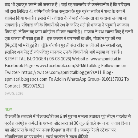
बाद भी एकजुट करने की जरूरत है। यहां यह खासतौर से उल्लेखनीय है कि रविदास
जी द्वारा लिखित 41 वाणियोंं को सिख समुदाय के गुरु ग्रंथ साहिब में शब्द के रूप में
शामिल किया गया है। इससे भी रविदास के विचारों की मानता का अंदाजा लगाया जा
सकता है। रविदास जी के विचारों को रथ के जरिए भले ही भाजपा ने पहुंचाने का काम
किया हो, लेकिन यह काम कांग्रेस भी कर सकती है। भाजपा ने रथ रवाना किए हैं उनमें
एक कलश भी रखा हुआ है। इस कलश में वाराणसी के क्षीर, गोवर्धन पुर की रज
(मिट्टी) भी भरी हुई है। चूंकि गोवर्धन पुर ही संत रविदास जी की कर्मस्थली रहा,
इसलिए अब मिट्टी को पवित्र मानकर उनके विचारों को आगे बढ़ाया जा रहा है।
S.P.MITTAL BLOGGER ( 06-08-2026) Website- www.spmittal.in
Facebook Page- www.facebook.com/SPMittalblog Follow me on
Twitter- https://twitter.com/spmittalblogger?s=11 Blog-
spmittal.blogspot.com To Add in WhatsApp Group- 9166157932 To
Contact- 9829071511
6 AUG, 2026
NEW
शिक्षकों के तबादले में रिश्वतखोरी का 6 वर्ष पुराना मामला उठाकर पूर्व सीएम गहलोत ने
प्रदेश कांग्रेस कमेटी के अध्यक्ष डोटासरा को 30 जुलाई वाले बयान का जवाब दिया।
यह डोटासरा के जले पर नमक छिड़कना जैसा है। जयपुर रेलवे स्टेशन पर
लोकप्रियता का प्रदर्शन। स्वयं गहलोत ने डाला वीडियो।