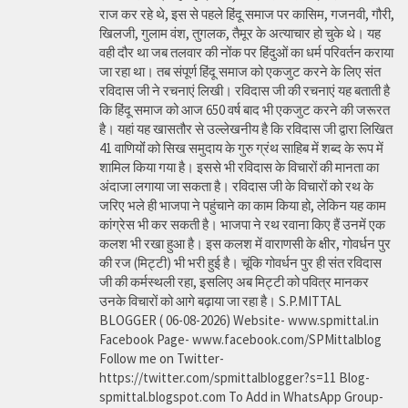
राज कर रहे थे, इस से पहले हिंदू समाज पर कासिम, गजनवी, गौरी,
खिलजी, गुलाम वंश, तुगलक, तैमूर के अत्याचार हो चुके थे। यह
वही दौर था जब तलवार की नोंक पर हिंदुओं का धर्म परिवर्तन कराया
जा रहा था। तब संपूर्ण हिंदू समाज को एकजुट करने के लिए संत
रविदास जी ने रचनाएं लिखी। रविदास जी की रचनाएं यह बताती है
कि हिंदू समाज को आज 650 वर्ष बाद भी एकजुट करने की जरूरत
है। यहां यह खासतौर से उल्लेखनीय है कि रविदास जी द्वारा लिखित
41 वाणियोंं को सिख समुदाय के गुरु ग्रंथ साहिब में शब्द के रूप में
शामिल किया गया है। इससे भी रविदास के विचारों की मानता का
अंदाजा लगाया जा सकता है। रविदास जी के विचारों को रथ के
जरिए भले ही भाजपा ने पहुंचाने का काम किया हो, लेकिन यह काम
कांग्रेस भी कर सकती है। भाजपा ने रथ रवाना किए हैं उनमें एक
कलश भी रखा हुआ है। इस कलश में वाराणसी के क्षीर, गोवर्धन पुर
की रज (मिट्टी) भी भरी हुई है। चूंकि गोवर्धन पुर ही संत रविदास
जी की कर्मस्थली रहा, इसलिए अब मिट्टी को पवित्र मानकर
उनके विचारों को आगे बढ़ाया जा रहा है। S.P.MITTAL
BLOGGER ( 06-08-2026) Website- www.spmittal.in
Facebook Page- www.facebook.com/SPMittalblog
Follow me on Twitter-
https://twitter.com/spmittalblogger?s=11 Blog-
spmittal.blogspot.com To Add in WhatsApp Group-