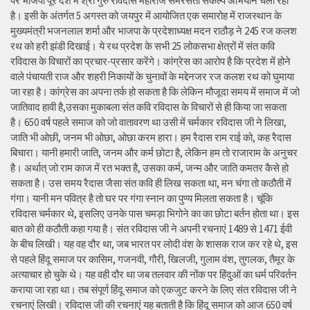
पर भाजपा पूरे देश में श्री गुरु रविदास महाराज समरसता संकल्प अभियान चला रही
है। इसी के अंतर्गत 5 अगस्त को जयपुर में आयोजित एक समारोह में राजस्थान के
मुख्यमंत्री भजनलाल शर्मा और भाजपा के प्रदेशाध्यक्ष मदन राठौड़ ने 245 रज कलश
रथ को हरी झंडी दिखाई। ये रथ प्रदेश के सभी 25 लोकसभा क्षेत्रों में संत कवि
रविदास के विचारों का प्रचार-प्रसार करेंगे। कांग्रेस का आरोप है कि प्रदेश में होने
वाले पंचायती राज और शहरी निकायों के चुनावों के मद्देनजर रज कलश रथ को घुमाया
जा रहा है। कांग्रेस का अपना तर्क हो सकता है कि लेकिन मौजूदा समय में समाज में जो
जातिवाद हावी है,उसका मुकाबला संत कवि रविदास के विचारों से ही किया जा सकता
है। 650 वर्ष पहले समाज को जो वातावरण था उसी में चर्मकार रविदास जी ने लिखा,
जाति भी ओछी, जनम भी ओछा, ओछा करम हारा। हम रैदास राम राई को, कह रैदास
बिचारा। यानी हमारी जाति, जनम और कर्म छोटा है, लेकिन हम तो राजाराम के अनुचर
है। अर्थात् जो राम काज में रत भक्त है, उसका कर्म, जन्म और जाति कमतर कैसे हो
सकता है। उस समय रैदास जैसा संत कवि ही लिख सकता था, मन चंगा तो कठौती में
गंगा। यानी मन पवित्र है तो घर पर गंगा स्नान का पुण्य मिलता सकता है। चूंकि
रविदास चर्मकार थे, इसलिए उनके पास चमड़ा भिगोने का का छोटा बर्तन होता था। इस
बात को ही कठौती कहा गया है। संत रविदास जी ने अपनी रचनाएं 1489 से 1471 ईवी
के बीच लिखी। यह वह दौर था, जब भारत पर लोदी वंश के शासक राज कर रहे थे, इस
से पहले हिंदू समाज पर कासिम, गजनवी, गौरी, खिलजी, गुलाम वंश, तुगलक, तैमूर के
अत्याचार हो चुके थे। यह वही दौर था जब तलवार की नोंक पर हिंदुओं का धर्म परिवर्तन
कराया जा रहा था। तब संपूर्ण हिंदू समाज को एकजुट करने के लिए संत रविदास जी ने
रचनाएं लिखी। रविदास जी की रचनाएं यह बताती है कि हिंदू समाज को आज 650 वर्ष