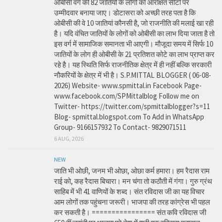
ओबीसी वर्ग की 82 जातियों के लोगों को आरक्षित सीटों पर
उम्मीदवार बनाया जाए। डोटासरा को अच्छी तरह पता है कि
ओबीसी की वे 10 जातियां कौनसी है, जो राजनीति की मलाई खा रही
है। यदि वंचित जातियों के लोगों को ओबीसी का लाभ दिया जाता है तो
इस वर्ग में सामाजिक समानता भी आएगी। मौजूदा समय में सिर्फ 10
जातियों के लोग ही ओबीसी के 21 प्रतिशत कोटे का लाभ प्राप्त कर
रहे है। यह स्थिति सिर्फ राजनीतिक क्षेत्र में ही नहीं बल्कि सरकारी
नौकरियों के क्षेत्र में भी है। S.P.MITTAL BLOGGER ( 06-08-
2026) Website- www.spmittal.in Facebook Page-
www.facebook.com/SPMittalblog Follow me on
Twitter- https://twitter.com/spmittalblogger?s=11
Blog- spmittal.blogspot.com To Add in WhatsApp
Group- 9166157932 To Contact- 9829071511
6 AUG, 2026
NEW
जाति भी ओछी, जनम भी ओछा, ओछा कर्म हमारा। हम रैदास राम
राई को, कह रैदास बिचारा। मन चंगा तो कठौती में गंगा। गुरु ग्रंथ
साहिब में भी 41 वाणियों के शब्द। संत रविदास जी का यह विचार
आम लोगों तक पहुंचना जरूरी। भाजपा की तरह कांग्रेस भी पहल
कर सकती है। ================ संत कवि रविदास जी