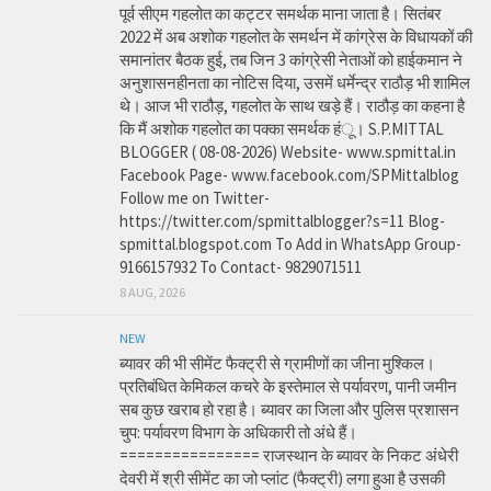
पूर्व सीएम गहलोत का कट्टर समर्थक माना जाता है। सितंबर
2022 में अब अशोक गहलोत के समर्थन में कांग्रेस के विधायकों की
समानांतर बैठक हुई, तब जिन 3 कांग्रेसी नेताओं को हाईकमान ने
अनुशासनहीनता का नोटिस दिया, उसमें धर्मेन्द्र राठौड़ भी शामिल
थे। आज भी राठौड़, गहलोत के साथ खड़े हैं। राठौड़ का कहना है
कि मैं अशोक गहलोत का पक्का समर्थक हंू। S.P.MITTAL
BLOGGER ( 08-08-2026) Website- www.spmittal.in
Facebook Page- www.facebook.com/SPMittalblog
Follow me on Twitter-
https://twitter.com/spmittalblogger?s=11 Blog-
spmittal.blogspot.com To Add in WhatsApp Group-
9166157932 To Contact- 9829071511
8 AUG, 2026
NEW
ब्यावर की भी सीमेंट फैक्ट्री से ग्रामीणों का जीना मुश्किल।
प्रतिबंधित केमिकल कचरे के इस्तेमाल से पर्यावरण, पानी जमीन
सब कुछ खराब हो रहा है। ब्यावर का जिला और पुलिस प्रशासन
चुप: पर्यावरण विभाग के अधिकारी तो अंधे हैं।
================ राजस्थान के ब्यावर के निकट अंधेरी
देवरी में श्री सीमेंट का जो प्लांट (फैक्ट्री) लगा हुआ है उसकी