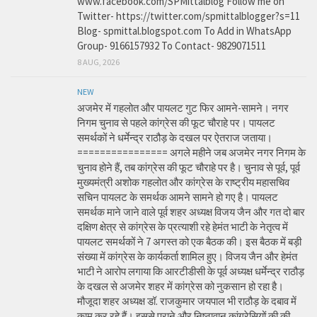
www.facebook.com/SPMittalblog Follow me on
Twitter- https://twitter.com/spmittalblogger?s=11
Blog- spmittal.blogspot.com To Add in WhatsApp
Group- 9166157932 To Contact- 9829071511
8 AUG, 2026
NEW
अजमेर में गहलोत और पायलट गुट फिर आमने-सामने। नगर
निगम चुनाव से पहले कांग्रेस की फूट चौराहे पर। पायलट
समर्थकों ने धर्मेन्द्र राठौड़ के दखल पर ऐतराज जताया।
================ अगले महीने जब अजमेर नगर निगम के
चुनाव होने हैं, तब कांग्रेस की फूट चौराहे पर है। चुनाव से पूर्व, पूर्व
मुख्यमंत्री अशोक गहलोत और कांग्रेस के राष्ट्रीय महासचिव
सचिन पायलट के समर्थक आमने सामने हो गए है। पायलट
समर्थक माने जाने वाले पूर्व शहर अध्यक्ष विजय जैन और गत दो बार
दक्षिण क्षेत्र से कांग्रेस के प्रत्याशी रहे हेमंत भाटी के नेतृत्व में
पायलट समर्थकों ने 7 अगस्त को एक बैठक की। इस बैठक में बड़ी
संख्या में कांग्रेस के कार्यकर्ता शामिल हुए। विजय जैन और हेमंत
भाटी ने आरोप लगाया कि आरटीडीसी के पूर्व अध्यक्ष धर्मेन्द्र राठौड़
के दखल से अजमेर शहर में कांग्रेस को नुकसान हो रहा है।
मौजूदा शहर अध्यक्ष डॉ. राजकुमार जयपाल भी राठौड़ के दबाव में
काम कर रहे हैं। इससे पुराने और निष्ठावान कांग्रेसियों की की