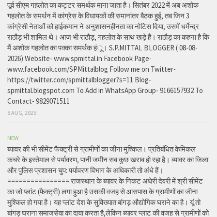
पूर्व सीएम गहलोत का कट्टर समर्थक माना जाता है। सितंबर 2022 में अब अशोक
गहलोत के समर्थन में कांग्रेस के विधायकों की समानांतर बैठक हुई, तब जिन 3
कांग्रेसी नेताओं को हाईकमान ने अनुशासनहीनता का नोटिस दिया, उसमें धर्मेन्द्र
राठौड़ भी शामिल थे। आज भी राठौड़, गहलोत के साथ खड़े हैं। राठौड़ का कहना है कि
मैं अशोक गहलोत का पक्का समर्थक हंू। S.P.MITTAL BLOGGER ( 08-08-
2026) Website- www.spmittal.in Facebook Page-
www.facebook.com/SPMittalblog Follow me on Twitter-
https://twitter.com/spmittalblogger?s=11 Blog-
spmittal.blogspot.com To Add in WhatsApp Group- 9166157932 To
Contact- 9829071511
8 AUG, 2026
NEW
ब्यावर की भी सीमेंट फैक्ट्री से ग्रामीणों का जीना मुश्किल। प्रतिबंधित केमिकल
कचरे के इस्तेमाल से पर्यावरण, पानी जमीन सब कुछ खराब हो रहा है। ब्यावर का जिला
और पुलिस प्रशासन चुप: पर्यावरण विभाग के अधिकारी तो अंधे हैं।
================ राजस्थान के ब्यावर के निकट अंधेरी देवरी में श्री सीमेंट
का जो प्लांट (फैक्ट्री) लगा हुआ है उसकी वजह से आसपास के ग्रामीणों का जीना
मुश्किल हो गया है। यह प्लांट देश के सुविख्यात बांगड़ औद्योगिक घराने का है। यूं तो
बांगड़ घराना समाजसेवा का दावा करता है,लेकिन ब्यावर प्लांट की वजह से ग्रामीणों को