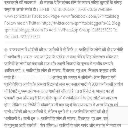
राजघराने की सदस्य हे। हो सकता है कि सांसद होने के कारण महिमा कुमारी के बांगड़
समूह से अच्छे संबंध हो। S.P.MITTAL BLOGGER ( 06-08-2026) Website-
www.spmittal.in Facebook Page- www.facebook.com/SPMittalblog
Follow me on Twitter- https://twitter.com/spmittalblogger?s=11 Blog-
spmittal.blogspot.com To Add in WhatsApp Group- 9166157932 To
Contact- 9829071511
राजस्थान में ओबीसी की 92 जातियों में से सिर्फ 10 जातियों के लोगों की ही राजनीति
में भागीदारी। सवाल- क्या कांग्रेस के प्रदेश अध्यक्ष गोविंद सिंह डोटासरा वंचित 82
जातियों के लोगों को पंचायती राज और शहरी निकायों के चुनाव में उम्मीद बनाएंगे?
आखिर क्यों 10 जातियों के लोग ही सांसद, विधायक, प्रधान, निकाय प्रमुख आदि
बनते हैं? ================ 5 अगस्त को जयपुर में ओबीसी (अन्य पिछड़ा वर्ग)
प्रतिनिधित्व आयोग के अध्यक्ष रिटायर्ड जज मदनलाल भाटी ने 900 पन्नों वाली आयोग
की रिपोर्ट मुख्यमंत्री भजनलाल शर्मा को सौंप दी है। इस रिपोर्ट के आधार पर ही
पंचायती राज और शहरी निकायों के चुनावों में ओबीसी वर्ग के लिए सीटों का आरक्षण
होगा, लेकिन इस रिपोर्ट में चौकाने वाली बात यह है कि राजस्थान में अन्य पिछड़ा वर्ग
यानी ओबीसी की 92 जातियों हैं, लेकिन इनमें से 10 जातियों के लोगों की ही राजनीति में
भागीदारी है। यानी इन 10 जातियों के लोग ही सांसद, विधायक, प्रधान, शहरी निकायों
के प्रमुख आदि बनते हैं। शेष वंचित 82 जातियों के लोग पार्षद और सरपंच भी नहीं बन