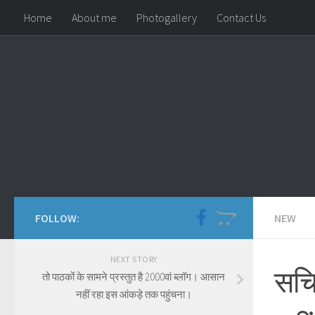
Home
About me
Photogallery
Contact Us
Skip to content
FOLLOW:
NEW
NEXT STORY
सचि
तो पाठकों के सामने प्रस्तुत है 2000वां ब्लॉग। आसान
नहीं रहा इस आंकड़े तक पहुंचना।