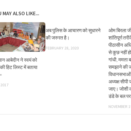
 MAY ALSO LIKE...
अब पुलिस के आचारण को सुधारने
ओम बिरला जी
की जरुरत है।
शांतिपूर्ण तर
पीठासीन अधिक
FEBRUARY 28, 2020
से कुछ नहीं ह
गांधी, ममता ब
ान आबेदीन ने स्वयं को
समझाने की ज
की हिट लिस्ट में बताया
विधानसभाओं 
=
अध्यक्ष सीपी
 2017
जाए। जोशी क
डंडे के बल प
NOVEMBER 19