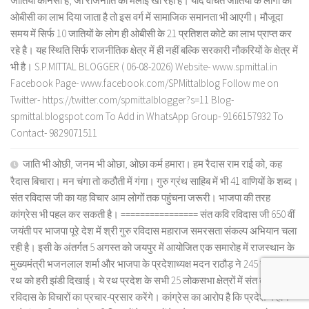
जातियां कौनसी है, जो राजनीति की मलाई खा रही है। यदि वंचित जातियों के लोगों को
ओबीसी का लाभ दिया जाता है तो इस वर्ग में सामाजिक समानता भी आएगी। मौजूदा
समय में सिर्फ 10 जातियों के लोग ही ओबीसी के 21 प्रतिशत कोटे का लाभ प्राप्त कर
रहे है। यह स्थिति सिर्फ राजनीतिक क्षेत्र में ही नहीं बल्कि सरकारी नौकरियों के क्षेत्र में
भी है। S.P.MITTAL BLOGGER ( 06-08-2026) Website- www.spmittal.in
Facebook Page- www.facebook.com/SPMittalblog Follow me on
Twitter- https://twitter.com/spmittalblogger?s=11 Blog-
spmittal.blogspot.com To Add in WhatsApp Group- 9166157932 To
Contact- 9829071511
जाति भी ओछी, जनम भी ओछा, ओछा कर्म हमारा। हम रैदास राम राई को, कह
रैदास बिचारा। मन चंगा तो कठौती में गंगा। गुरु ग्रंथ साहिब में भी 41 वाणियों के शब्द।
संत रविदास जी का यह विचार आम लोगों तक पहुंचना जरूरी। भाजपा की तरह
कांग्रेस भी पहल कर सकती है। ================ संत कवि रविदास जी 650 वीं
जयंती पर भाजपा पूरे देश में श्री गुरु रविदास महाराज समरसता संकल्प अभियान चला
रही है। इसी के अंतर्गत 5 अगस्त को जयपुर में आयोजित एक समारोह में राजस्थान के
मुख्यमंत्री भजनलाल शर्मा और भाजपा के प्रदेशाध्यक्ष मदन राठौड़ ने 245 रज कलश
रथ को हरी झंडी दिखाई। ये रथ प्रदेश के सभी 25 लोकसभा क्षेत्रों में संत कवि
रविदास के विचारों का प्रचार-प्रसार करेंगे। कांग्रेस का आरोप है कि प्रदेश में होने