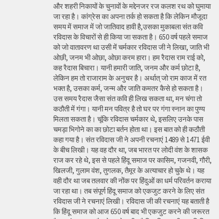
और शहरी निकायों के चुनावों के मद्देनजर रज कलश रथ को घुमाया
जा रहा है। कांग्रेस का अपना तर्क हो सकता है कि लेकिन मौजूदा
समय में समाज में जो जातिवाद हावी है,उसका मुकाबला संत कवि
रविदास के विचारों से ही किया जा सकता है। 650 वर्ष पहले समाज
को जो वातावरण था उसी में चर्मकार रविदास जी ने लिखा, जाति भी
ओछी, जनम भी ओछा, ओछा करम हारा। हम रैदास राम राई को,
कह रैदास बिचारा। यानी हमारी जाति, जनम और कर्म छोटा है,
लेकिन हम तो राजाराम के अनुचर है। अर्थात् जो राम काज में रत
भक्त है, उसका कर्म, जन्म और जाति कमतर कैसे हो सकता है।
उस समय रैदास जैसा संत कवि ही लिख सकता था, मन चंगा तो
कठौती में गंगा। यानी मन पवित्र है तो घर पर गंगा स्नान का पुण्य
मिलता सकता है। चूंकि रविदास चर्मकार थे, इसलिए उनके पास
चमड़ा भिगोने का का छोटा बर्तन होता था। इस बात को ही कठौती
कहा गया है। संत रविदास जी ने अपनी रचनाएं 1489 से 1471 ईवी
के बीच लिखी। यह वह दौर था, जब भारत पर लोदी वंश के शासक
राज कर रहे थे, इस से पहले हिंदू समाज पर कासिम, गजनवी, गौरी,
खिलजी, गुलाम वंश, तुगलक, तैमूर के अत्याचार हो चुके थे। यह
वही दौर था जब तलवार की नोंक पर हिंदुओं का धर्म परिवर्तन कराया
जा रहा था। तब संपूर्ण हिंदू समाज को एकजुट करने के लिए संत
रविदास जी ने रचनाएं लिखी। रविदास जी की रचनाएं यह बताती है
कि हिंदू समाज को आज 650 वर्ष बाद भी एकजुट करने की जरूरत