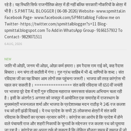
रहे है। यह स्थिति सिर्फ राजनीतिक क्षेत्र में ही नहीं बल्कि सरकारी नौकरियों के क्षेत्र में
भी है। S.P.MITTAL BLOGGER ( 06-08-2026) Website- www.spmittal.in
Facebook Page- www.facebook.com/SPMittalblog Follow me on
Twitter- https://twitter.com/spmittalblogger?s=11 Blog-
spmittal.blogspot.com To Add in WhatsApp Group- 9166157932 To
Contact- 9829071511
6 AUG, 2026
NEW
जाति भी ओछी, जनम भी ओछा, ओछा कर्म हमारा। हम रैदास राम राई को, कह रैदास
बिचारा। मन चंगा तो कठौती में गंगा। गुरु ग्रंथ साहिब में भी 41 वाणियों के शब्द। संत
रविदास जी का यह विचार आम लोगों तक पहुंचना जरूरी। भाजपा की तरह कांग्रेस भी
पहल कर सकती है। ================ संत कवि रविदास जी 650 वीं जयंती
पर भाजपा पूरे देश में श्री गुरु रविदास महाराज समरसता संकल्प अभियान चला रही
है। इसी के अंतर्गत 5 अगस्त को जयपुर में आयोजित एक समारोह में राजस्थान के
मुख्यमंत्री भजनलाल शर्मा और भाजपा के प्रदेशाध्यक्ष मदन राठौड़ ने 245 रज कलश
रथ को हरी झंडी दिखाई। ये रथ प्रदेश के सभी 25 लोकसभा क्षेत्रों में संत कवि
रविदास के विचारों का प्रचार-प्रसार करेंगे। कांग्रेस का आरोप है कि प्रदेश में होने
वाले पंचायती राज और शहरी निकायों के चुनावों के मद्देनजर रज कलश रथ को घुमाया
जा रहा है। कांग्रेस का अपना तर्क हो सकता है कि लेकिन मौजूदा समय में समाज में जो