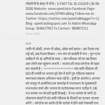
नौकरियों के क्षेत्र में भी है। S.P.MITTAL BLOGGER ( 06-08-
2026) Website- www.spmittal.in Facebook Page-
www.facebook.com/SPMittalblog Follow me on
Twitter- https://twitter.com/spmittalblogger?s=11
Blog- spmittal.blogspot.com To Add in WhatsApp
Group- 9166157932 To Contact- 9829071511
6 AUG, 2026
NEW
जाति भी ओछी, जनम भी ओछा, ओछा कर्म हमारा। हम रैदास राम
राई को, कह रैदास बिचारा। मन चंगा तो कठौती में गंगा। गुरु ग्रंथ
साहिब में भी 41 वाणियों के शब्द। संत रविदास जी का यह विचार
आम लोगों तक पहुंचना जरूरी। भाजपा की तरह कांग्रेस भी पहल
कर सकती है। ================ संत कवि रविदास जी
650 वीं जयंती पर भाजपा पूरे देश में श्री गुरु रविदास महाराज
समरसता संकल्प अभियान चला रही है। इसी के अंतर्गत 5 अगस्त
को जयपुर में आयोजित एक समारोह में राजस्थान के मुख्यमंत्री
भजनलाल शर्मा और भाजपा के प्रदेशाध्यक्ष मदन राठौड़ ने 245
रज कलश रथ को हरी झंडी दिखाई। ये रथ प्रदेश के सभी 25
लोकसभा क्षेत्रों में संत कवि रविदास के विचारों का प्रचार-प्रसार
करेंगे। कांग्रेस का आरोप है कि प्रदेश में होने वाले पंचायती राज