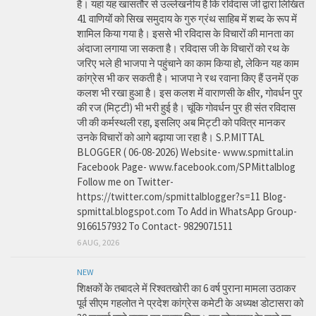
है। यहां यह खासतौर से उल्लेखनीय है कि रविदास जी द्वारा लिखित
41 वाणियोंं को सिख समुदाय के गुरु ग्रंथ साहिब में शब्द के रूप में
शामिल किया गया है। इससे भी रविदास के विचारों की मानता का
अंदाजा लगाया जा सकता है। रविदास जी के विचारों को रथ के
जरिए भले ही भाजपा ने पहुंचाने का काम किया हो, लेकिन यह काम
कांग्रेस भी कर सकती है। भाजपा ने रथ रवाना किए हैं उनमें एक
कलश भी रखा हुआ है। इस कलश में वाराणसी के क्षीर, गोवर्धन पुर
की रज (मिट्टी) भी भरी हुई है। चूंकि गोवर्धन पुर ही संत रविदास
जी की कर्मस्थली रहा, इसलिए अब मिट्टी को पवित्र मानकर
उनके विचारों को आगे बढ़ाया जा रहा है। S.P.MITTAL
BLOGGER ( 06-08-2026) Website- www.spmittal.in
Facebook Page- www.facebook.com/SPMittalblog
Follow me on Twitter-
https://twitter.com/spmittalblogger?s=11 Blog-
spmittal.blogspot.com To Add in WhatsApp Group-
9166157932 To Contact- 9829071511
6 AUG, 2026
NEW
शिक्षकों के तबादले में रिश्वतखोरी का 6 वर्ष पुराना मामला उठाकर
पूर्व सीएम गहलोत ने प्रदेश कांग्रेस कमेटी के अध्यक्ष डोटासरा को