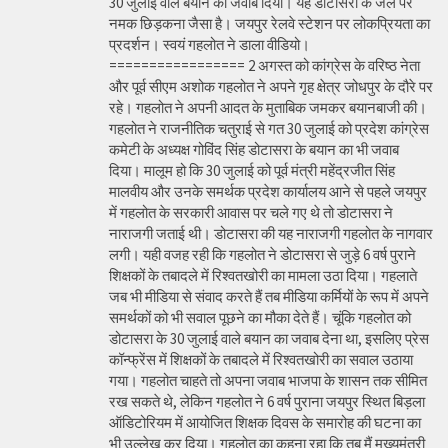
30 जुलाई वाले बयान का जवाब दिया। यह डोटासरा के जले पर
नमक छिड़कना जैसा है। जयपुर रेलवे स्टेशन पर लोकप्रियता का
प्रदर्शन। स्वयं गहलोत ने डाला वीडियो।
================= 2 अगस्त को कांग्रेस के वरिष्ठ नेता
और पूर्व सीएम अशोक गहलोत ने अपने गृह क्षेत्र जोधपुर के दौरे पर
रहे। गहलोत ने अपनी आदत के मुताबिक जमकर बयानबाजी की।
गहलोत ने राजनीतिक चतुराई से गत 30 जुलाई को प्रदेश कांग्रेस
कमेटी के अध्यक्ष गोविंद सिंह डोटासरा के बयान का भी जवाब
दिया। मालूम हो कि 30 जुलाई को पूर्व मंत्री महेंद्रजीत सिंह
मालवीय और उनके समर्थक प्रदेश कार्यालय आने से पहले जयपुर
में गहलोत के सरकारी आवास पर चले गए थे तो डोटासरा ने
नाराजगी जताई थी। डोटासरा की यह नाराजगी गहलोत के नागवार
लगी। यही वजह रही कि गहलोत ने डोटासरा से जुड़े 6 वर्ष पुराने
शिक्षकों के तबादले में रिश्वतखोरी का मामला उठा दिया। गहलाते
जब भी मीडिया से संवाद करते हैं तब मीडिया कर्मियों के रूप में अपने
समर्थकों को भी सवाल पूछने का मौका देते हैं। चूंकि गहलोत को
डोटासरा के 30 जुलाई वाले बयान का जवाब देना था, इसलिए प्रेस
कॉन्फ्रेंस में शिक्षकों के तबादले में रिश्वतखोरी का सवाल उठाया
गया। गहलोत चाहते तो अपना जवाब भाजपा के शासन तक सीमित
रख सकते थे, लेकिन गहलोत ने 6 वर्ष पुराना जयपुर स्थित बिड़ला
ऑडिटोरियम में आयोजित शिक्षक दिवस के समारोह की घटना का
भी उल्लेख कर दिया। गहलोत का कहना रहा कि तब मैं मुख्यमंत्री