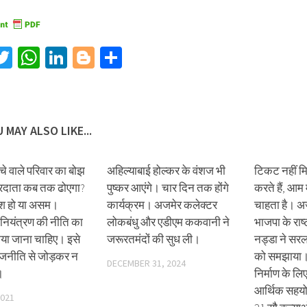
acebook
Twitter
WhatsApp
LinkedIn
Blogger
Share
 MAY ALSO LIKE...
े वाले परिवार का बोझ
अहिल्याबाई होल्कर के वंशज भी
टिकट नहीं मि
दाता कब तक ढोएगा?
पुष्कर आएंगे। चार दिन तक होंगे
करते हैं, आम
देश हो या असम।
कार्यक्रम। अजमेर कलेक्टर
चाहता है। अज
नियंत्रण की नीति का
लोकबंधु और एडीएम ककवानी ने
भाजपा के राष्ट
िया जाना चाहिए। इसे
जरूरतमंदों की सुध ली।
नड्डा ने सरल 
ाजनीति से जोड़कर न
को समझाया। अ
DECEMBER 31, 2024
।
निर्माण के लि
आर्थिक सहयो
2021