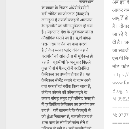
अब इस दी
================ राजस्थान
के ब्यावर के निकट अंधेरी देवरी में
आकर कपड़ो
श्री सीमेंट का जो प्लांट (फैक्ट्री)
आपूर्ति ह
लगा हुआ है उसकी वजह से आसपास
है। दीवा
के ग्रामीणों का जीना मुश्किल हो गया
है। यह प्लांट देश के सुविख्यात बांगड़
जा रहे ह
औद्योगिक घराने का है। यूं तो बांगड़
दी है। ज
घराना समाजसेवा का दावा करता
जा सकती
है,लेकिन ब्यावर प्लांट की वजह से
ग्रामीणों को सांस लेना भी मुश्किल हो
एस.पी.मि
रहा है। ग्रामीणों के अनुसार पिछले
नोट: फोट
कुछ दिनों में फैक्ट्री में प्रतिबंधित
https:/
केमिकल का उपयोग हो रहा है। यह
केमिकल सीमेंट बनाने के काम आने
www.fa
वाले पत्थरों को बरीक किया जाता है,
Blog:- 
लेकिन कोयले की कीमत बढ़ने के
M-098290
कारण बांगड़ समूह श्री सीमेंट फैक्ट्री
में प्रतिबंधित केमिकल का उपयोग कर
======
रहा है। यही कारण है कि फैक्ट्री से
M: 0797
जो धुंआ निकलता है, उसकी वजह से
======
आस पास के लोगों को सांस लेने में
मुश्किल हो रही है। कई ग्रामीणों को