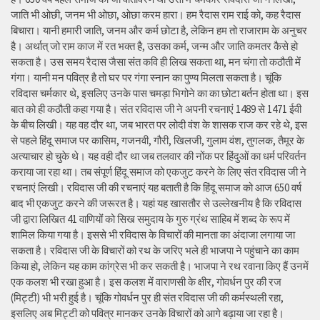
जाति भी ओछी, जनम भी ओछा, ओछा करम हारा। हम रैदास राम राई को, कह रैदास
बिचारा। यानी हमारी जाति, जनम और कर्म छोटा है, लेकिन हम तो राजाराम के अनुचर
है। अर्थात् जो राम काज में रत भक्त है, उसका कर्म, जन्म और जाति कमतर कैसे हो
सकता है। उस समय रैदास जैसा संत कवि ही लिख सकता था, मन चंगा तो कठौती में
गंगा। यानी मन पवित्र है तो घर पर गंगा स्नान का पुण्य मिलता सकता है। चूंकि
रविदास चर्मकार थे, इसलिए उनके पास चमड़ा भिगोने का का छोटा बर्तन होता था। इस
बात को ही कठौती कहा गया है। संत रविदास जी ने अपनी रचनाएं 1489 से 1471 ईवी
के बीच लिखी। यह वह दौर था, जब भारत पर लोदी वंश के शासक राज कर रहे थे, इस
से पहले हिंदू समाज पर कासिम, गजनवी, गौरी, खिलजी, गुलाम वंश, तुगलक, तैमूर के
अत्याचार हो चुके थे। यह वही दौर था जब तलवार की नोंक पर हिंदुओं का धर्म परिवर्तन
कराया जा रहा था। तब संपूर्ण हिंदू समाज को एकजुट करने के लिए संत रविदास जी ने
रचनाएं लिखी। रविदास जी की रचनाएं यह बताती है कि हिंदू समाज को आज 650 वर्ष
बाद भी एकजुट करने की जरूरत है। यहां यह खासतौर से उल्लेखनीय है कि रविदास
जी द्वारा लिखित 41 वाणियोंं को सिख समुदाय के गुरु ग्रंथ साहिब में शब्द के रूप में
शामिल किया गया है। इससे भी रविदास के विचारों की मानता का अंदाजा लगाया जा
सकता है। रविदास जी के विचारों को रथ के जरिए भले ही भाजपा ने पहुंचाने का काम
किया हो, लेकिन यह काम कांग्रेस भी कर सकती है। भाजपा ने रथ रवाना किए हैं उनमें
एक कलश भी रखा हुआ है। इस कलश में वाराणसी के क्षीर, गोवर्धन पुर की रज
(मिट्टी) भी भरी हुई है। चूंकि गोवर्धन पुर ही संत रविदास जी की कर्मस्थली रहा,
इसलिए अब मिट्टी को पवित्र मानकर उनके विचारों को आगे बढ़ाया जा रहा है।