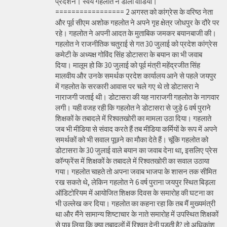
प्रदर्शन। स्वयं गहलोत ने डाला वीडियो।
================= 2 अगस्त को कांग्रेस के वरिष्ठ नेता
और पूर्व सीएम अशोक गहलोत ने अपने गृह क्षेत्र जोधपुर के दौरे पर
रहे। गहलोत ने अपनी आदत के मुताबिक जमकर बयानबाजी की।
गहलोत ने राजनीतिक चतुराई से गत 30 जुलाई को प्रदेश कांग्रेस
कमेटी के अध्यक्ष गोविंद सिंह डोटासरा के बयान का भी जवाब
दिया। मालूम हो कि 30 जुलाई को पूर्व मंत्री महेंद्रजीत सिंह
मालवीय और उनके समर्थक प्रदेश कार्यालय आने से पहले जयपुर
में गहलोत के सरकारी आवास पर चले गए थे तो डोटासरा ने
नाराजगी जताई थी। डोटासरा की यह नाराजगी गहलोत के नागवार
लगी। यही वजह रही कि गहलोत ने डोटासरा से जुड़े 6 वर्ष पुराने
शिक्षकों के तबादले में रिश्वतखोरी का मामला उठा दिया। गहलाते
जब भी मीडिया से संवाद करते हैं तब मीडिया कर्मियों के रूप में अपने
समर्थकों को भी सवाल पूछने का मौका देते हैं। चूंकि गहलोत को
डोटासरा के 30 जुलाई वाले बयान का जवाब देना था, इसलिए प्रेस
कॉन्फ्रेंस में शिक्षकों के तबादले में रिश्वतखोरी का सवाल उठाया
गया। गहलोत चाहते तो अपना जवाब भाजपा के शासन तक सीमित
रख सकते थे, लेकिन गहलोत ने 6 वर्ष पुराना जयपुर स्थित बिड़ला
ऑडिटोरियम में आयोजित शिक्षक दिवस के समारोह की घटना का
भी उल्लेख कर दिया। गहलोत का कहना रहा कि तब मैं मुख्यमंत्री
था और मैंने सामान्य शिष्टाचार के नाते समारोह में उपस्थित शिक्षकों
से पूछ लिया कि क्या तबादलों में रिश्वत देनी पड़ती है? तो अधिकांश