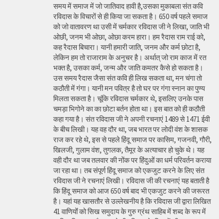
समय में समाज में जो जातिवाद हावी है,उसका मुकाबला संत कवि
रविदास के विचारों से ही किया जा सकता है। 650 वर्ष पहले समाज
को जो वातावरण था उसी में चर्मकार रविदास जी ने लिखा, जाति भी
ओछी, जनम भी ओछा, ओछा करम हारा। हम रैदास राम राई को,
कह रैदास बिचारा। यानी हमारी जाति, जनम और कर्म छोटा है,
लेकिन हम तो राजाराम के अनुचर है। अर्थात् जो राम काज में रत
भक्त है, उसका कर्म, जन्म और जाति कमतर कैसे हो सकता है।
उस समय रैदास जैसा संत कवि ही लिख सकता था, मन चंगा तो
कठौती में गंगा। यानी मन पवित्र है तो घर पर गंगा स्नान का पुण्य
मिलता सकता है। चूंकि रविदास चर्मकार थे, इसलिए उनके पास
चमड़ा भिगोने का का छोटा बर्तन होता था। इस बात को ही कठौती
कहा गया है। संत रविदास जी ने अपनी रचनाएं 1489 से 1471 ईवी
के बीच लिखी। यह वह दौर था, जब भारत पर लोदी वंश के शासक
राज कर रहे थे, इस से पहले हिंदू समाज पर कासिम, गजनवी, गौरी,
खिलजी, गुलाम वंश, तुगलक, तैमूर के अत्याचार हो चुके थे। यह
वही दौर था जब तलवार की नोंक पर हिंदुओं का धर्म परिवर्तन कराया
जा रहा था। तब संपूर्ण हिंदू समाज को एकजुट करने के लिए संत
रविदास जी ने रचनाएं लिखी। रविदास जी की रचनाएं यह बताती है
कि हिंदू समाज को आज 650 वर्ष बाद भी एकजुट करने की जरूरत
है। यहां यह खासतौर से उल्लेखनीय है कि रविदास जी द्वारा लिखित
41 वाणियोंं को सिख समुदाय के गुरु ग्रंथ साहिब में शब्द के रूप में