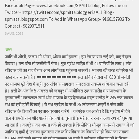
Facebook Page- www.facebook.com/SPMittalblog Follow me on
Twitter- https://twitter.com/spmittalblogger?s=11 Blog-
spmittal.blogspot.com To Add in WhatsApp Group- 9166157932 To
Contact- 9829071511
6 AUG, 2026
NEW
जाति भी ओछी, जनम भी ओछा, ओछा कर्म हमारा। हम रैदास राम राई को, कह रैदास
बिचारा। मन चंगा तो कठौती में गंगा। गुरु ग्रंथ साहिब में भी 41 वाणियों के शब्द। संत
रविदास जी का यह विचार आम लोगों तक पहुंचना जरूरी। भाजपा की तरह कांग्रेस भी
पहल कर सकती है। ================ संत कवि रविदास जी 650 वीं जयंती
पर भाजपा पूरे देश में श्री गुरु रविदास महाराज समरसता संकल्प अभियान चला रही
है। इसी के अंतर्गत 5 अगस्त को जयपुर में आयोजित एक समारोह में राजस्थान के
मुख्यमंत्री भजनलाल शर्मा और भाजपा के प्रदेशाध्यक्ष मदन राठौड़ ने 245 रज कलश
रथ को हरी झंडी दिखाई। ये रथ प्रदेश के सभी 25 लोकसभा क्षेत्रों में संत कवि
रविदास के विचारों का प्रचार-प्रसार करेंगे। कांग्रेस का आरोप है कि प्रदेश में होने
वाले पंचायती राज और शहरी निकायों के चुनावों के मद्देनजर रज कलश रथ को घुमाया
जा रहा है। कांग्रेस का अपना तर्क हो सकता है कि लेकिन मौजूदा समय में समाज में जो
जातिवाद हावी है,उसका मुकाबला संत कवि रविदास के विचारों से ही किया जा सकता
है। 650 वर्ष पहले समाज को जो वातावरण था उसी में चर्मकार रविदास जी ने लिखा,