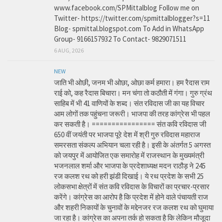
www.facebook.com/SPMittalblog Follow me on
Twitter- https://twitter.com/spmittalblogger?s=11
Blog- spmittal.blogspot.com To Add in WhatsApp
Group- 9166157932 To Contact- 9829071511
6 AUG, 2026
NEW
जाति भी ओछी, जनम भी ओछा, ओछा कर्म हमारा। हम रैदास राम
राई को, कह रैदास बिचारा। मन चंगा तो कठौती में गंगा। गुरु ग्रंथ
साहिब में भी 41 वाणियों के शब्द। संत रविदास जी का यह विचार
आम लोगों तक पहुंचना जरूरी। भाजपा की तरह कांग्रेस भी पहल
कर सकती है। ================ संत कवि रविदास जी
650 वीं जयंती पर भाजपा पूरे देश में श्री गुरु रविदास महाराज
समरसता संकल्प अभियान चला रही है। इसी के अंतर्गत 5 अगस्त
को जयपुर में आयोजित एक समारोह में राजस्थान के मुख्यमंत्री
भजनलाल शर्मा और भाजपा के प्रदेशाध्यक्ष मदन राठौड़ ने 245
रज कलश रथ को हरी झंडी दिखाई। ये रथ प्रदेश के सभी 25
लोकसभा क्षेत्रों में संत कवि रविदास के विचारों का प्रचार-प्रसार
करेंगे। कांग्रेस का आरोप है कि प्रदेश में होने वाले पंचायती राज
और शहरी निकायों के चुनावों के मद्देनजर रज कलश रथ को घुमाया
जा रहा है। कांग्रेस का अपना तर्क हो सकता है कि लेकिन मौजूदा