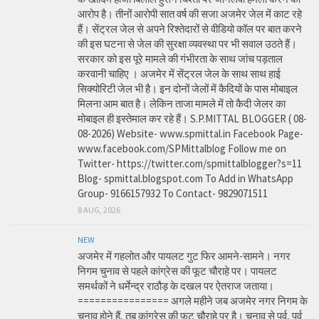
आरोप है। तीनों आरोपी सात वर्ष की सजा अजमेर जेल में काट रहे
हैं। सेंट्रल जेल से अपने रिश्तेदारों से वीडियो कॉल पर बात करने
की इस घटना से जेल की सुरक्षा व्यवस्था पर भी सवाल उठते हैं।
सरकार को इस पूरे मामले की गंभीरता के साथ जांच पड़ताल
करवानी चाहिए । अजमेर में सेंट्रल जेल के साथ साथ हाई
सिक्योरिटी जेल भी है। इन दोनों जेलों में कैदियों के पास मोबाइल
मिलना आम बात है। लेकिन ताजा मामले में तो कैदी जेलर का
मोबाइल ही इस्तेमाल कर रहे हैं। S.P.MITTAL BLOGGER ( 08-
08-2026) Website- www.spmittal.in Facebook Page-
www.facebook.com/SPMittalblog Follow me on
Twitter- https://twitter.com/spmittalblogger?s=11
Blog- spmittal.blogspot.com To Add in WhatsApp
Group- 9166157932 To Contact- 9829071511
8 AUG, 2026
NEW
अजमेर में गहलोत और पायलट गुट फिर आमने-सामने। नगर
निगम चुनाव से पहले कांग्रेस की फूट चौराहे पर। पायलट
समर्थकों ने धर्मेन्द्र राठौड़ के दखल पर ऐतराज जताया।
================ अगले महीने जब अजमेर नगर निगम के
चुनाव होने हैं, तब कांग्रेस की फूट चौराहे पर है। चुनाव से पूर्व, पूर्व