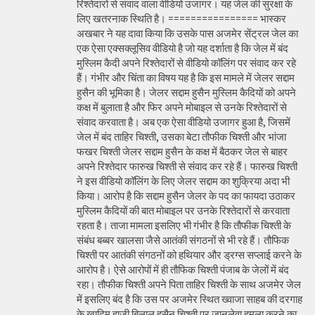
रिश्तेदारों से संवाद वाला वीडियो उजागर। यह जेल की सुरक्षा के
लिए खतरनाक स्थिति है। ================ भास्कर
अखबार ने यह दावा किया कि उसके पास अजमेर सेंट्रल जेल का
एक ऐसा एक्सक्लूसिव वीडियो है जो यह दर्शाता है कि जेल में बंद
मुस्लिम कैदी अपने रिश्तेदारों से वीडियो कॉलिंग पर संवाद कर रहे
हैं। गंभीर और चिंता का विषय यह है कि इस मामले में जेलर सद्दाम
हुसैन की भूमिका है। जेलर सद्दाम हुसैन मुस्लिम कैदियों को अपने
कक्ष में बुलाता है और फिर अपने मोबाइल से उनके रिश्तेदारों से
संवाद करवाता है। अब एक ऐसा वीडियो उजागर हुआ है, जिसमें
जेल में बंद ताहिर चिश्ती, उसका बेटा तौफीक चिश्ती और भांजा
फखर चिश्ती जेलर सद्दाम हुसैन के कक्ष में बैठकर जेल से बाहर
अपने रिश्तेदार फारुख चिश्ती से संवाद कर रहे हैं। फारुख चिश्ती
ने इस वीडियो कॉलिंग के लिए जेलर सद्दाम का शुक्रिया अदा भी
किया। आरोप है कि सद्दाम हुसैन जेलर के पद का फायदा उठाकर
मुस्लिम कैदियों की बात मोबाइल पर उनके रिश्तेदारों से करवाता
रहता है। ताजा मामला इसलिए भी गंभीर है कि तौफीक चिश्ती के
संबंध बब्बर खालसा जैसे आतंकी संगठनों से भी रहे हैं। तौफिक
चिश्ती पर आतंकी संगठनों को हथियार और ड्रग्स सप्लाई करने के
आरोप है। ऐसे आरोपों में ही तौफिक चिश्ती पंजाब के जेलों में बंद
रहा। तौफीक चिश्ती अपने पिता ताहिर चिश्ती के साथ अजमेर जेल
में इसलिए बंद है कि उस पर अजमेर स्थित ख्वाजा साहब की दरगाह
के खादिम हाजी बिलाल हुसैन चिश्ती पर जानलेवा हमला करने का