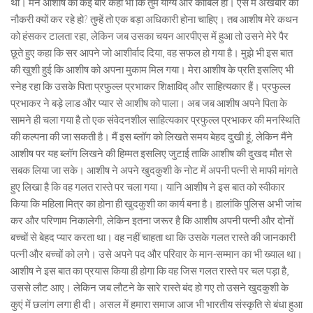
था। मैंने आशीष को कई बार कहा भी कि तुम योग्य और काबिल हो। ऐसे में अखबार की
नौकरी क्यों कर रहे हो? तुम्हें तो एक बड़ा अधिकारी होना चाहिए। तब आशीष मेरे कथन
को हंसकर टालता रहा, लेकिन जब उसका चयन आरपीएस में हुआ तो उसने मेरे पैर
छूते हुए कहा कि सर आपने जो आशीर्वाद दिया, वह सफल हो गया है। मुझे भी इस बात
की खुशी हुई कि आशीष को अपना मुकाम मिल गया। मेरा आशीष के प्रति इसलिए भी
स्नेह रहा कि उसके पिता प्रफुल्ल प्रभाकर शिक्षाविद् और साहित्यकार हैं। प्रफुल्ल
प्रभाकर ने बड़े लाड और प्यार से आशीष को पाला। अब जब आशीष अपने पिता के
सामने ही चला गया है तो एक संवेदनशील साहित्यकार प्रफुल्ल प्रभाकर की मनस्थिति
की कल्पना की जा सकती है। मैं इस ब्लॉग को लिखते समय बेहद दुखी हूं, लेकिन मैंने
आशीष पर यह ब्लॉग लिखने की हिम्मत इसलिए जुटाई ताकि आशीष की दुखद मौत से
सबक लिया जा सके। आशीष ने अपने खुदकुशी के नोट में अपनी पत्नी से माफी मांगते
हुए लिखा है कि वह गलत रास्ते पर चला गया। यानि आशीष ने इस बात को स्वीकार
किया कि महिला मित्र का होना ही खुदकुशी का कार्य बना है। हालांकि पुलिस अभी जांच
कर और परिणाम निकालेगी, लेकिन इतना जरूर है कि आशीष अपनी पत्नी और दोनों
बच्चों से बेहद प्यार करता था। वह नहीं चाहता था कि उसके गलत रास्ते की जानकारी
पत्नी और बच्चों को लगे। उसे अपने पद और परिवार के मान-सम्मान का भी ख्याल था।
आशीष ने इस बात का प्रयास किया ही होगा कि वह जिस गलत रास्ते पर चल पड़ा है,
उससे लौट आए। लेकिन जब लौटने के सारे रास्ते बंद हो गए तो उसने खुदकुशी के
कुएं में छलांग लगा ही दी। असल में हमारा समाज आज भी भारतीय संस्कृति से बंधा हुआ