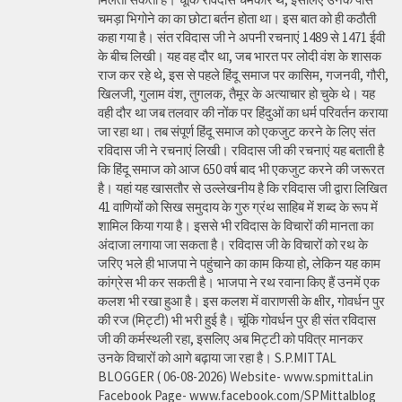
चमड़ा भिगोने का का छोटा बर्तन होता था। इस बात को ही कठौती
कहा गया है। संत रविदास जी ने अपनी रचनाएं 1489 से 1471 ईवी
के बीच लिखी। यह वह दौर था, जब भारत पर लोदी वंश के शासक
राज कर रहे थे, इस से पहले हिंदू समाज पर कासिम, गजनवी, गौरी,
खिलजी, गुलाम वंश, तुगलक, तैमूर के अत्याचार हो चुके थे। यह
वही दौर था जब तलवार की नोंक पर हिंदुओं का धर्म परिवर्तन कराया
जा रहा था। तब संपूर्ण हिंदू समाज को एकजुट करने के लिए संत
रविदास जी ने रचनाएं लिखी। रविदास जी की रचनाएं यह बताती है
कि हिंदू समाज को आज 650 वर्ष बाद भी एकजुट करने की जरूरत
है। यहां यह खासतौर से उल्लेखनीय है कि रविदास जी द्वारा लिखित
41 वाणियोंं को सिख समुदाय के गुरु ग्रंथ साहिब में शब्द के रूप में
शामिल किया गया है। इससे भी रविदास के विचारों की मानता का
अंदाजा लगाया जा सकता है। रविदास जी के विचारों को रथ के
जरिए भले ही भाजपा ने पहुंचाने का काम किया हो, लेकिन यह काम
कांग्रेस भी कर सकती है। भाजपा ने रथ रवाना किए हैं उनमें एक
कलश भी रखा हुआ है। इस कलश में वाराणसी के क्षीर, गोवर्धन पुर
की रज (मिट्टी) भी भरी हुई है। चूंकि गोवर्धन पुर ही संत रविदास
जी की कर्मस्थली रहा, इसलिए अब मिट्टी को पवित्र मानकर
उनके विचारों को आगे बढ़ाया जा रहा है। S.P.MITTAL
BLOGGER ( 06-08-2026) Website- www.spmittal.in
Facebook Page- www.facebook.com/SPMittalblog