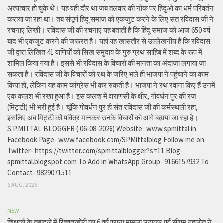
अत्याचार हो चुके थे। यह वही दौर था जब तलवार की नोंक पर हिंदुओं का धर्म परिवर्तन
कराया जा रहा था। तब संपूर्ण हिंदू समाज को एकजुट करने के लिए संत रविदास जी ने
रचनाएं लिखी। रविदास जी की रचनाएं यह बताती है कि हिंदू समाज को आज 650 वर्ष
बाद भी एकजुट करने की जरूरत है। यहां यह खासतौर से उल्लेखनीय है कि रविदास
जी द्वारा लिखित 41 वाणियोंं को सिख समुदाय के गुरु ग्रंथ साहिब में शब्द के रूप में
शामिल किया गया है। इससे भी रविदास के विचारों की मानता का अंदाजा लगाया जा
सकता है। रविदास जी के विचारों को रथ के जरिए भले ही भाजपा ने पहुंचाने का काम
किया हो, लेकिन यह काम कांग्रेस भी कर सकती है। भाजपा ने रथ रवाना किए हैं उनमें
एक कलश भी रखा हुआ है। इस कलश में वाराणसी के क्षीर, गोवर्धन पुर की रज
(मिट्टी) भी भरी हुई है। चूंकि गोवर्धन पुर ही संत रविदास जी की कर्मस्थली रहा,
इसलिए अब मिट्टी को पवित्र मानकर उनके विचारों को आगे बढ़ाया जा रहा है।
S.P.MITTAL BLOGGER ( 06-08-2026) Website- www.spmittal.in
Facebook Page- www.facebook.com/SPMittalblog Follow me on
Twitter- https://twitter.com/spmittalblogger?s=11 Blog-
spmittal.blogspot.com To Add in WhatsApp Group- 9166157932 To
Contact- 9829071511
6 AUG, 2026
NEW
शिक्षकों के तबादले में रिश्वतखोरी का 6 वर्ष पुराना मामला उठाकर पूर्व सीएम गहलोत ने