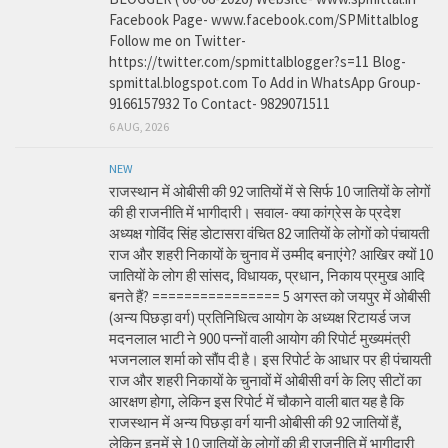
Facebook Page- www.facebook.com/SPMittalblog
Follow me on Twitter-
https://twitter.com/spmittalblogger?s=11 Blog-
spmittal.blogspot.com To Add in WhatsApp Group-
9166157932 To Contact- 9829071511
6 AUG, 2026
NEW
राजस्थान में ओबीसी की 92 जातियों में से सिर्फ 10 जातियों के लोगों
की ही राजनीति में भागीदारी। सवाल- क्या कांग्रेस के प्रदेश
अध्यक्ष गोविंद सिंह डोटासरा वंचित 82 जातियों के लोगों को पंचायती
राज और शहरी निकायों के चुनाव में उम्मीद बनाएंगे? आखिर क्यों 10
जातियों के लोग ही सांसद, विधायक, प्रधान, निकाय प्रमुख आदि
बनते हैं? ================ 5 अगस्त को जयपुर में ओबीसी
(अन्य पिछड़ा वर्ग) प्रतिनिधित्व आयोग के अध्यक्ष रिटायर्ड जज
मदनलाल भाटी ने 900 पन्नों वाली आयोग की रिपोर्ट मुख्यमंत्री
भजनलाल शर्मा को सौंप दी है। इस रिपोर्ट के आधार पर ही पंचायती
राज और शहरी निकायों के चुनावों में ओबीसी वर्ग के लिए सीटों का
आरक्षण होगा, लेकिन इस रिपोर्ट में चौकाने वाली बात यह है कि
राजस्थान में अन्य पिछड़ा वर्ग यानी ओबीसी की 92 जातियों हैं,
लेकिन इनमें से 10 जातियों के लोगों की ही राजनीति में भागीदारी