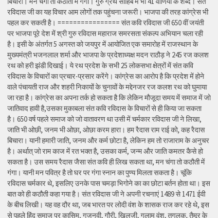
बिचारा। मन चंगा तो कठौती में गंगा। गुरु ग्रंथ साहिब में भी 41 वाणियों के शब्द। संत
रविदास जी का यह विचार आम लोगों तक पहुंचना जरूरी। भाजपा की तरह कांग्रेस भी
पहल कर सकती है। ================ संत कवि रविदास जी 650 वीं जयंती
पर भाजपा पूरे देश में श्री गुरु रविदास महाराज समरसता संकल्प अभियान चला रही
है। इसी के अंतर्गत 5 अगस्त को जयपुर में आयोजित एक समारोह में राजस्थान के
मुख्यमंत्री भजनलाल शर्मा और भाजपा के प्रदेशाध्यक्ष मदन राठौड़ ने 245 रज कलश
रथ को हरी झंडी दिखाई। ये रथ प्रदेश के सभी 25 लोकसभा क्षेत्रों में संत कवि
रविदास के विचारों का प्रचार-प्रसार करेंगे। कांग्रेस का आरोप है कि प्रदेश में होने
वाले पंचायती राज और शहरी निकायों के चुनावों के मद्देनजर रज कलश रथ को घुमाया
जा रहा है। कांग्रेस का अपना तर्क हो सकता है कि लेकिन मौजूदा समय में समाज में जो
जातिवाद हावी है,उसका मुकाबला संत कवि रविदास के विचारों से ही किया जा सकता
है। 650 वर्ष पहले समाज को जो वातावरण था उसी में चर्मकार रविदास जी ने लिखा,
जाति भी ओछी, जनम भी ओछा, ओछा करम हारा। हम रैदास राम राई को, कह रैदास
बिचारा। यानी हमारी जाति, जनम और कर्म छोटा है, लेकिन हम तो राजाराम के अनुचर
है। अर्थात् जो राम काज में रत भक्त है, उसका कर्म, जन्म और जाति कमतर कैसे हो
सकता है। उस समय रैदास जैसा संत कवि ही लिख सकता था, मन चंगा तो कठौती में
गंगा। यानी मन पवित्र है तो घर पर गंगा स्नान का पुण्य मिलता सकता है। चूंकि
रविदास चर्मकार थे, इसलिए उनके पास चमड़ा भिगोने का का छोटा बर्तन होता था। इस
बात को ही कठौती कहा गया है। संत रविदास जी ने अपनी रचनाएं 1489 से 1471 ईवी
के बीच लिखी। यह वह दौर था, जब भारत पर लोदी वंश के शासक राज कर रहे थे, इस
से पहले हिंदू समाज पर कासिम, गजनवी, गौरी, खिलजी, गुलाम वंश, तुगलक, तैमूर के