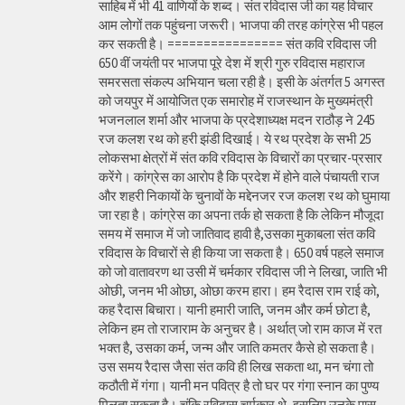
साहिब में भी 41 वाणियों के शब्द। संत रविदास जी का यह विचार
आम लोगों तक पहुंचना जरूरी। भाजपा की तरह कांग्रेस भी पहल
कर सकती है। ================ संत कवि रविदास जी
650 वीं जयंती पर भाजपा पूरे देश में श्री गुरु रविदास महाराज
समरसता संकल्प अभियान चला रही है। इसी के अंतर्गत 5 अगस्त
को जयपुर में आयोजित एक समारोह में राजस्थान के मुख्यमंत्री
भजनलाल शर्मा और भाजपा के प्रदेशाध्यक्ष मदन राठौड़ ने 245
रज कलश रथ को हरी झंडी दिखाई। ये रथ प्रदेश के सभी 25
लोकसभा क्षेत्रों में संत कवि रविदास के विचारों का प्रचार-प्रसार
करेंगे। कांग्रेस का आरोप है कि प्रदेश में होने वाले पंचायती राज
और शहरी निकायों के चुनावों के मद्देनजर रज कलश रथ को घुमाया
जा रहा है। कांग्रेस का अपना तर्क हो सकता है कि लेकिन मौजूदा
समय में समाज में जो जातिवाद हावी है,उसका मुकाबला संत कवि
रविदास के विचारों से ही किया जा सकता है। 650 वर्ष पहले समाज
को जो वातावरण था उसी में चर्मकार रविदास जी ने लिखा, जाति भी
ओछी, जनम भी ओछा, ओछा करम हारा। हम रैदास राम राई को,
कह रैदास बिचारा। यानी हमारी जाति, जनम और कर्म छोटा है,
लेकिन हम तो राजाराम के अनुचर है। अर्थात् जो राम काज में रत
भक्त है, उसका कर्म, जन्म और जाति कमतर कैसे हो सकता है।
उस समय रैदास जैसा संत कवि ही लिख सकता था, मन चंगा तो
कठौती में गंगा। यानी मन पवित्र है तो घर पर गंगा स्नान का पुण्य
मिलता सकता है। चूंकि रविदास चर्मकार थे, इसलिए उनके पास