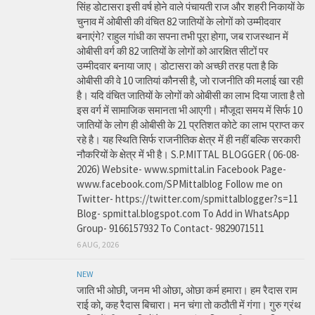
सिंह डोटासरा इसी वर्ष होने वाले पंचायती राज और शहरी निकायों के
चुनाव में ओबीसी की वंचित 82 जातियों के लोगों को उम्मीदवार
बनाएंगे? राहुल गांधी का सपना तभी पूरा होगा, जब राजस्थान में
ओबीसी वर्ग की 82 जातियों के लोगों को आरक्षित सीटों पर
उम्मीदवार बनाया जाए। डोटासरा को अच्छी तरह पता है कि
ओबीसी की वे 10 जातियां कौनसी है, जो राजनीति की मलाई खा रही
है। यदि वंचित जातियों के लोगों को ओबीसी का लाभ दिया जाता है तो
इस वर्ग में सामाजिक समानता भी आएगी। मौजूदा समय में सिर्फ 10
जातियों के लोग ही ओबीसी के 21 प्रतिशत कोटे का लाभ प्राप्त कर
रहे है। यह स्थिति सिर्फ राजनीतिक क्षेत्र में ही नहीं बल्कि सरकारी
नौकरियों के क्षेत्र में भी है। S.P.MITTAL BLOGGER ( 06-08-
2026) Website- www.spmittal.in Facebook Page-
www.facebook.com/SPMittalblog Follow me on
Twitter- https://twitter.com/spmittalblogger?s=11
Blog- spmittal.blogspot.com To Add in WhatsApp
Group- 9166157932 To Contact- 9829071511
6 AUG, 2026
NEW
जाति भी ओछी, जनम भी ओछा, ओछा कर्म हमारा। हम रैदास राम
राई को, कह रैदास बिचारा। मन चंगा तो कठौती में गंगा। गुरु ग्रंथ