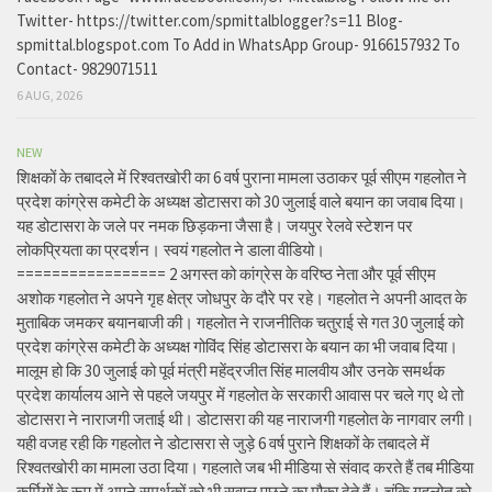
Twitter- https://twitter.com/spmittalblogger?s=11 Blog-
spmittal.blogspot.com To Add in WhatsApp Group- 9166157932 To
Contact- 9829071511
6 AUG, 2026
NEW
शिक्षकों के तबादले में रिश्वतखोरी का 6 वर्ष पुराना मामला उठाकर पूर्व सीएम गहलोत ने
प्रदेश कांग्रेस कमेटी के अध्यक्ष डोटासरा को 30 जुलाई वाले बयान का जवाब दिया।
यह डोटासरा के जले पर नमक छिड़कना जैसा है। जयपुर रेलवे स्टेशन पर
लोकप्रियता का प्रदर्शन। स्वयं गहलोत ने डाला वीडियो।
================= 2 अगस्त को कांग्रेस के वरिष्ठ नेता और पूर्व सीएम
अशोक गहलोत ने अपने गृह क्षेत्र जोधपुर के दौरे पर रहे। गहलोत ने अपनी आदत के
मुताबिक जमकर बयानबाजी की। गहलोत ने राजनीतिक चतुराई से गत 30 जुलाई को
प्रदेश कांग्रेस कमेटी के अध्यक्ष गोविंद सिंह डोटासरा के बयान का भी जवाब दिया।
मालूम हो कि 30 जुलाई को पूर्व मंत्री महेंद्रजीत सिंह मालवीय और उनके समर्थक
प्रदेश कार्यालय आने से पहले जयपुर में गहलोत के सरकारी आवास पर चले गए थे तो
डोटासरा ने नाराजगी जताई थी। डोटासरा की यह नाराजगी गहलोत के नागवार लगी।
यही वजह रही कि गहलोत ने डोटासरा से जुड़े 6 वर्ष पुराने शिक्षकों के तबादले में
रिश्वतखोरी का मामला उठा दिया। गहलाते जब भी मीडिया से संवाद करते हैं तब मीडिया
कर्मियों के रूप में अपने समर्थकों को भी सवाल पूछने का मौका देते हैं। चूंकि गहलोत को