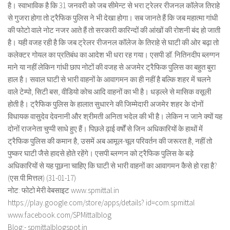
है। स्वाभाविक है कि 31 जनवरी को जब सीमेन्ट से भरा ट्रेलर रीजनल कॉलेज तिराहे
से गुजरा होगा तो ट्रैफिक पुलिस ने भी देखा होगा। सब जानते हैं कि जब महात्मा गांधी
की फोटो वाले नोट नजर आते हैं तो सरकारी कारिन्दों की आंखों की रोशनी बंद हो जाती
है। यही वजह रही है कि जब ट्रेलर रीजनल कॉलेज के तिराहे से घाटी की ओर बढ़ा तो
कलेक्टर गोयल का प्रतिबंध का आदेश भी धरा रह गया। एसपी डॉ. नितिनदीप ब्लग्गन
माने या नहीं लेकिन गांधी छाप नोटों की वजह से अजमेर ट्रैफिक पुलिस का बहुत बुरा
हाल है। सवाल घाटी से भारी वाहनों के आवागमन का ही नहीं है बल्कि शहर में चलने
वाले टेम्पो, सिटी बस, वीडियो कोच आदि वाहनों का भी है। धड़ल्ले से मासिक वसूली
होती है। ट्रैफिक पुलिस के हालात सुधारने की जिम्मेदारी अजमेर शहर के दोनों
विधायक वासुदेव देवनानी और श्रीमती अनिता भदेल की भी है। लेकिन न जाने क्यों यह
दोनों राजनेता चुप्पी साधे हुए हैं। पिछले ढ़ाई वर्षों से जिन अधिकारियों के हाथों में
ट्रैफिक पुलिस की कमान है, उसमें अब आमूल-चूल परिवर्तन की जरूरत है, नहीं तो
पुष्कर घाटी जैसे हादसे होते रहेंगे। एसपी ब्लग्गन को ट्रैफिक पुलिस के बड़े
अधिकारियों से यह पूछना चाहिए कि घाटी से भारी वाहनों का आवागमन कैसे हो रहा है?
(एस.पी.मित्तल) (31-01-17)
नोट: फोटो मेरी वेबसाइट www.spmittal.in
https://play.google.com/store/apps/details? id=com.spmittal
www.facebook.com/SPMittalblog
Blog:- spmittalblogspot.in