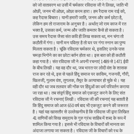
को जो वातावरण था उसी में चर्मकार रविदास जी ने लिखा, जाति भी
ओछी, जनम भी ओछा, ओछा करम हारा। हम रैदास राम राई को,
कह रैदास बिचारा। यानी हमारी जाति, जनम और कर्म छोटा है,
लेकिन हम तो राजाराम के अनुचर है। अर्थात् जो राम काज में रत
भक्त है, उसका कर्म, जन्म और जाति कमतर कैसे हो सकता है।
उस समय रैदास जैसा संत कवि ही लिख सकता था, मन चंगा तो
कठौती में गंगा। यानी मन पवित्र है तो घर पर गंगा स्नान का पुण्य
मिलता सकता है। चूंकि रविदास चर्मकार थे, इसलिए उनके पास
चमड़ा भिगोने का का छोटा बर्तन होता था। इस बात को ही कठौती
कहा गया है। संत रविदास जी ने अपनी रचनाएं 1489 से 1471 ईवी
के बीच लिखी। यह वह दौर था, जब भारत पर लोदी वंश के शासक
राज कर रहे थे, इस से पहले हिंदू समाज पर कासिम, गजनवी, गौरी,
खिलजी, गुलाम वंश, तुगलक, तैमूर के अत्याचार हो चुके थे। यह
वही दौर था जब तलवार की नोंक पर हिंदुओं का धर्म परिवर्तन कराया
जा रहा था। तब संपूर्ण हिंदू समाज को एकजुट करने के लिए संत
रविदास जी ने रचनाएं लिखी। रविदास जी की रचनाएं यह बताती है
कि हिंदू समाज को आज 650 वर्ष बाद भी एकजुट करने की जरूरत
है। यहां यह खासतौर से उल्लेखनीय है कि रविदास जी द्वारा लिखित
41 वाणियोंं को सिख समुदाय के गुरु ग्रंथ साहिब में शब्द के रूप में
शामिल किया गया है। इससे भी रविदास के विचारों की मानता का
अंदाजा लगाया जा सकता है। रविदास जी के विचारों को रथ के