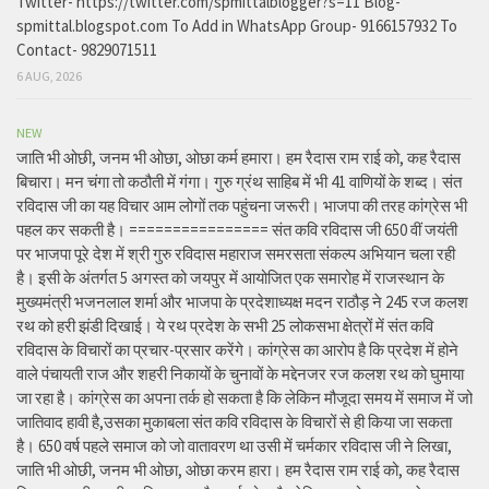
Twitter- https://twitter.com/spmittalblogger?s=11 Blog-
spmittal.blogspot.com To Add in WhatsApp Group- 9166157932 To
Contact- 9829071511
6 AUG, 2026
NEW
जाति भी ओछी, जनम भी ओछा, ओछा कर्म हमारा। हम रैदास राम राई को, कह रैदास
बिचारा। मन चंगा तो कठौती में गंगा। गुरु ग्रंथ साहिब में भी 41 वाणियों के शब्द। संत
रविदास जी का यह विचार आम लोगों तक पहुंचना जरूरी। भाजपा की तरह कांग्रेस भी
पहल कर सकती है। ================ संत कवि रविदास जी 650 वीं जयंती
पर भाजपा पूरे देश में श्री गुरु रविदास महाराज समरसता संकल्प अभियान चला रही
है। इसी के अंतर्गत 5 अगस्त को जयपुर में आयोजित एक समारोह में राजस्थान के
मुख्यमंत्री भजनलाल शर्मा और भाजपा के प्रदेशाध्यक्ष मदन राठौड़ ने 245 रज कलश
रथ को हरी झंडी दिखाई। ये रथ प्रदेश के सभी 25 लोकसभा क्षेत्रों में संत कवि
रविदास के विचारों का प्रचार-प्रसार करेंगे। कांग्रेस का आरोप है कि प्रदेश में होने
वाले पंचायती राज और शहरी निकायों के चुनावों के मद्देनजर रज कलश रथ को घुमाया
जा रहा है। कांग्रेस का अपना तर्क हो सकता है कि लेकिन मौजूदा समय में समाज में जो
जातिवाद हावी है,उसका मुकाबला संत कवि रविदास के विचारों से ही किया जा सकता
है। 650 वर्ष पहले समाज को जो वातावरण था उसी में चर्मकार रविदास जी ने लिखा,
जाति भी ओछी, जनम भी ओछा, ओछा करम हारा। हम रैदास राम राई को, कह रैदास