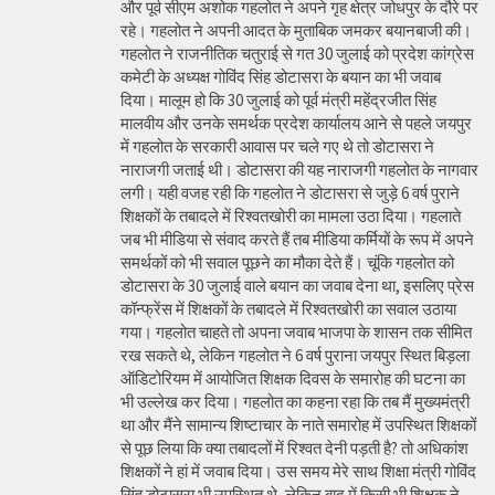
और पूर्व सीएम अशोक गहलोत ने अपने गृह क्षेत्र जोधपुर के दौरे पर
रहे। गहलोत ने अपनी आदत के मुताबिक जमकर बयानबाजी की।
गहलोत ने राजनीतिक चतुराई से गत 30 जुलाई को प्रदेश कांग्रेस
कमेटी के अध्यक्ष गोविंद सिंह डोटासरा के बयान का भी जवाब
दिया। मालूम हो कि 30 जुलाई को पूर्व मंत्री महेंद्रजीत सिंह
मालवीय और उनके समर्थक प्रदेश कार्यालय आने से पहले जयपुर
में गहलोत के सरकारी आवास पर चले गए थे तो डोटासरा ने
नाराजगी जताई थी। डोटासरा की यह नाराजगी गहलोत के नागवार
लगी। यही वजह रही कि गहलोत ने डोटासरा से जुड़े 6 वर्ष पुराने
शिक्षकों के तबादले में रिश्वतखोरी का मामला उठा दिया। गहलाते
जब भी मीडिया से संवाद करते हैं तब मीडिया कर्मियों के रूप में अपने
समर्थकों को भी सवाल पूछने का मौका देते हैं। चूंकि गहलोत को
डोटासरा के 30 जुलाई वाले बयान का जवाब देना था, इसलिए प्रेस
कॉन्फ्रेंस में शिक्षकों के तबादले में रिश्वतखोरी का सवाल उठाया
गया। गहलोत चाहते तो अपना जवाब भाजपा के शासन तक सीमित
रख सकते थे, लेकिन गहलोत ने 6 वर्ष पुराना जयपुर स्थित बिड़ला
ऑडिटोरियम में आयोजित शिक्षक दिवस के समारोह की घटना का
भी उल्लेख कर दिया। गहलोत का कहना रहा कि तब मैं मुख्यमंत्री
था और मैंने सामान्य शिष्टाचार के नाते समारोह में उपस्थित शिक्षकों
से पूछ लिया कि क्या तबादलों में रिश्वत देनी पड़ती है? तो अधिकांश
शिक्षकों ने हां में जवाब दिया। उस समय मेरे साथ शिक्षा मंत्री गोविंद
सिंह डोटासरा भी उपस्थित थे, लेकिन बाद में किसी भी शिक्षक ने