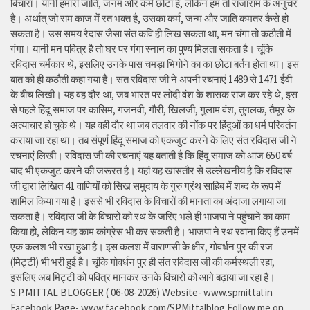
बिचारा। यानी हमारी जाति, जनम और कर्म छोटा है, लेकिन हम तो राजाराम के अनुचर
है। अर्थात् जो राम काज में रत भक्त है, उसका कर्म, जन्म और जाति कमतर कैसे हो
सकता है। उस समय रैदास जैसा संत कवि ही लिख सकता था, मन चंगा तो कठौती में
गंगा। यानी मन पवित्र है तो घर पर गंगा स्नान का पुण्य मिलता सकता है। चूंकि
रविदास चर्मकार थे, इसलिए उनके पास चमड़ा भिगोने का का छोटा बर्तन होता था। इस
बात को ही कठौती कहा गया है। संत रविदास जी ने अपनी रचनाएं 1489 से 1471 ईवी
के बीच लिखी। यह वह दौर था, जब भारत पर लोदी वंश के शासक राज कर रहे थे, इस
से पहले हिंदू समाज पर कासिम, गजनवी, गौरी, खिलजी, गुलाम वंश, तुगलक, तैमूर के
अत्याचार हो चुके थे। यह वही दौर था जब तलवार की नोंक पर हिंदुओं का धर्म परिवर्तन
कराया जा रहा था। तब संपूर्ण हिंदू समाज को एकजुट करने के लिए संत रविदास जी ने
रचनाएं लिखी। रविदास जी की रचनाएं यह बताती है कि हिंदू समाज को आज 650 वर्ष
बाद भी एकजुट करने की जरूरत है। यहां यह खासतौर से उल्लेखनीय है कि रविदास
जी द्वारा लिखित 41 वाणियोंं को सिख समुदाय के गुरु ग्रंथ साहिब में शब्द के रूप में
शामिल किया गया है। इससे भी रविदास के विचारों की मानता का अंदाजा लगाया जा
सकता है। रविदास जी के विचारों को रथ के जरिए भले ही भाजपा ने पहुंचाने का काम
किया हो, लेकिन यह काम कांग्रेस भी कर सकती है। भाजपा ने रथ रवाना किए हैं उनमें
एक कलश भी रखा हुआ है। इस कलश में वाराणसी के क्षीर, गोवर्धन पुर की रज
(मिट्टी) भी भरी हुई है। चूंकि गोवर्धन पुर ही संत रविदास जी की कर्मस्थली रहा,
इसलिए अब मिट्टी को पवित्र मानकर उनके विचारों को आगे बढ़ाया जा रहा है।
S.P.MITTAL BLOGGER ( 06-08-2026) Website- www.spmittal.in
Facebook Page- www.facebook.com/SPMittalblog Follow me on