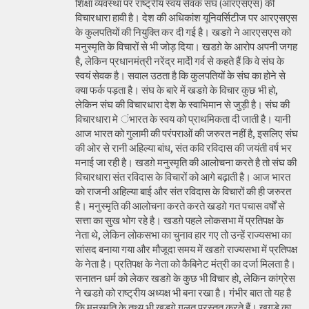
शिक्षा व्यवस्था पर राष्ट्रीय स्वयं सेवक संघ (आरएसएस) की
विचारधारा हावी है। देश की अधिकांश यूनिवर्सिटीज पर आरएसएस
के कुलपतियों की नियुक्ति कर दी गई है। खडग़े ने आरएसएस को
मनुस्मृति के विचारों से भी जोड़ दिया। खडग़े के आरोप अपनी जगह
है, लेकिन प्रधानमंत्री नरेंद्र मादेी गर्व से कहते हैं कि वे संघ के
स्वयं सेवक है। सवाल उठता है कि कुलपतियों के संघ का होने से
क्या फर्क पड़ता है। संघ के बारे में खडग़े के विचार कुछ भी हो,
लेकिन संघ की विचारधारा देश के स्वाभिमान से जुड़ी है। संघ की
विचारधारा मे ंभारत के स्वय को प्राथमिकता दी जाती है। यानी
आज भारत को गुलामी की परंपराओं की जरुरत नहीं है, इसलिए संघ
की ओर से रानी अहिल्या बांध, संत कवि रविदास की जयंती वर्ष भर
मनाई जा रही है। खडग़े मनुस्मृति की आलोचना करते है तो संघ की
विचारधारा संत रविदास के विचारों को आगे बढ़ाती है। आज भारत
को राजनी अहिल्या बाई और संत रविदास के विचारों की ही जरुरत
है। मनुस्मृति की आलोचना करते करते खडग़े गत पचास वर्षों से
सत्ता का सुख भोग रहे है। खडग़े पहले लोकसभा में प्रतिपक्ष के
नेता थे, लेकिन लोकसभा का चुनाव हार गए तो उन्हें राज्यसभा का
सांसद बनाया गया और मौजूदा समय में खडग़े राज्यसभा में प्रतिपक्ष
के नेता है। प्रतिपक्ष के नेता को कैबिनेट मंत्री का दर्जा मिलता है।
सनातन धर्म को लेकर खडग़े के कुछ भी विचार हो, लेकिन कांग्रेस
ने खडग़े को राष्ट्रीय अध्यक्ष भी बना रखा है। गंभीर बात तो यह है
कि मनुस्मृति के तथ्य भी खडग़े गलत प्रस्तुत करते हैं। खगड़े का