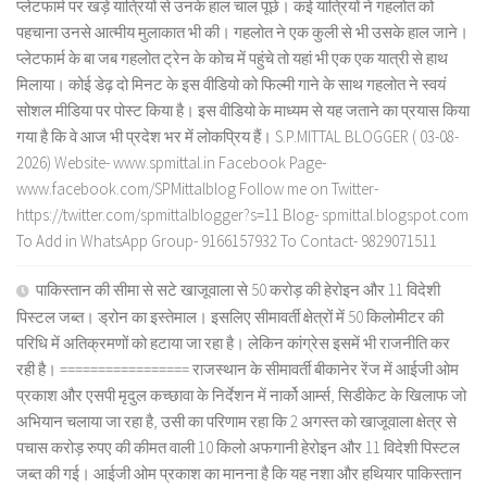
प्लेटफार्म पर खड़े यात्रियों से उनके हाल चाल पूछे। कई यात्रियों ने गहलोत को
पहचाना उनसे आत्मीय मुलाकात भी की। गहलोत ने एक कुली से भी उसके हाल जाने।
प्लेटफार्म के बा जब गहलोत ट्रेन के कोच में पहुंचे तो यहां भी एक एक यात्री से हाथ
मिलाया। कोई डेढ़ दो मिनट के इस वीडियो को फिल्मी गाने के साथ गहलोत ने स्वयं
सोशल मीडिया पर पोस्ट किया है। इस वीडियो के माध्यम से यह जताने का प्रयास किया
गया है कि वे आज भी प्रदेश भर में लोकप्रिय हैं। S.P.MITTAL BLOGGER ( 03-08-
2026) Website- www.spmittal.in Facebook Page-
www.facebook.com/SPMittalblog Follow me on Twitter-
https://twitter.com/spmittalblogger?s=11 Blog- spmittal.blogspot.com
To Add in WhatsApp Group- 9166157932 To Contact- 9829071511
पाकिस्तान की सीमा से सटे खाजूवाला से 50 करोड़ की हेरोइन और 11 विदेशी
पिस्टल जब्त। ड्रोन का इस्तेमाल। इसलिए सीमावर्ती क्षेत्रों में 50 किलोमीटर की
परिधि में अतिक्रमणों को हटाया जा रहा है। लेकिन कांग्रेस इसमें भी राजनीति कर
रही है। ================= राजस्थान के सीमावर्ती बीकानेर रेंज में आईजी ओम
प्रकाश और एसपी मृदुल कच्छावा के निर्देशन में नार्को आर्म्स, सिडीकेट के खिलाफ जो
अभियान चलाया जा रहा है, उसी का परिणाम रहा कि 2 अगस्त को खाजूवाला क्षेत्र से
पचास करोड़ रुपए की कीमत वाली 10 किलो अफगानी हेरोइन और 11 विदेशी पिस्टल
जब्त की गई। आईजी ओम प्रकाश का मानना है कि यह नशा और हथियार पाकिस्तान