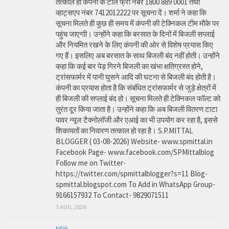
तत्काल ही कंपनी के टोल फ्री नंबर 1800 889 0001 तथा
व्हाट्सएप नंबर 7412012222 पर सूचना दें। शर्मा ने कहा कि
सूचना मिलते ही कुछ ही समय में कंपनी की टेक्निकल टीम मौके पर
पहुंच जाएगाी। उन्होंने कहा कि बरसात के दिनों में बिजली सप्लाई
और नियमित रखने के लिए कंपनी की ओर से विशेष प्रयास किए
गए हैं। इसलिए अब बरसात के साथ बिजली बंद नहीं होती। उन्होंने
कहा कि कई बार पेड़ गिरने बिजली का खंभा क्षतिग्रस्त होने,
ट्रांसफार्मर में पानी घुसने आदि की घटना से बिजली बंद होती है।
कंपनी का प्रयास होता है कि संबंधित ट्रांसफार्मर से जुड़े क्षेत्रों में
ही बिजली की सप्लाई बंद हो। सूचना मिलते ही टेक्निकल फॉल्ट को
तुरंत दूर किया जाता है। उन्होंने कहा कि अब बिजली वितरण टाटा
पावर न्यूज टैक्नोलॉजी और एआई का भी उपयोग कर रहा है, इससे
शिकायतों का निवारण तत्काल हो रहा है। S.P.MITTAL
BLOGGER ( 03-08-2026) Website- www.spmittal.in
Facebook Page- www.facebook.com/SPMittalblog
Follow me on Twitter-
https://twitter.com/spmittalblogger?s=11 Blog-
spmittal.blogspot.com To Add in WhatsApp Group-
9166157932 To Contact- 9829071511
3 AUG, 2026
NEW