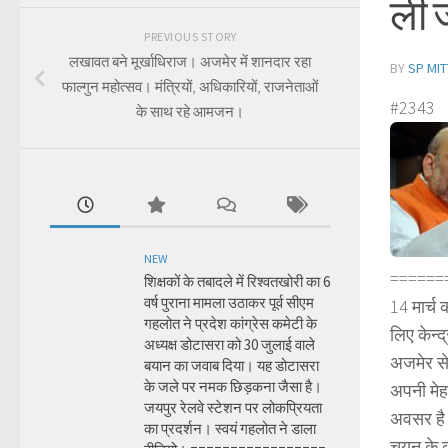
ली ज
PREVIOUS STORY
लखावत बने मूर्खाधिराज। अजमेर में शानदार रहा
BY
SP MIT
फाल्गुन महोत्सव। मंत्रियों, अधिकारियों, राजनेताओं
#2343
के साथ रहे आमजन।
NEW
======
शिक्षकों के तबादले में रिश्वतखोरी का 6
वर्ष पुराना मामला उठाकर पूर्व सीएम
14 मार्च 
गहलोत ने प्रदेश कांग्रेस कमेटी के
लिए केन्द
अध्यक्ष डोटासरा को 30 जुलाई वाले
अजमेर से
बयान का जवाब दिया। यह डोटासरा
के जले पर नमक छिड़कना जैसा है।
अपनी मेह
जयपुर रेलवे स्टेशन पर लोकप्रियता
अवसर है ज
का प्रदर्शन। स्वयं गहलोत ने डाला
चयन के का