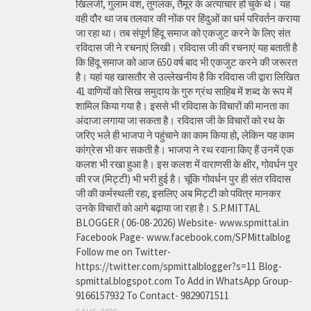
खिलजी, गुलाम वंश, तुगलक, तैमूर के अत्याचार हो चुके थे। यह
वही दौर था जब तलवार की नोंक पर हिंदुओं का धर्म परिवर्तन कराया
जा रहा था। तब संपूर्ण हिंदू समाज को एकजुट करने के लिए संत
रविदास जी ने रचनाएं लिखी। रविदास जी की रचनाएं यह बताती है
कि हिंदू समाज को आज 650 वर्ष बाद भी एकजुट करने की जरूरत
है। यहां यह खासतौर से उल्लेखनीय है कि रविदास जी द्वारा लिखित
41 वाणियोंं को सिख समुदाय के गुरु ग्रंथ साहिब में शब्द के रूप में
शामिल किया गया है। इससे भी रविदास के विचारों की मानता का
अंदाजा लगाया जा सकता है। रविदास जी के विचारों को रथ के
जरिए भले ही भाजपा ने पहुंचाने का काम किया हो, लेकिन यह काम
कांग्रेस भी कर सकती है। भाजपा ने रथ रवाना किए हैं उनमें एक
कलश भी रखा हुआ है। इस कलश में वाराणसी के क्षीर, गोवर्धन पुर
की रज (मिट्टी) भी भरी हुई है। चूंकि गोवर्धन पुर ही संत रविदास
जी की कर्मस्थली रहा, इसलिए अब मिट्टी को पवित्र मानकर
उनके विचारों को आगे बढ़ाया जा रहा है। S.P.MITTAL
BLOGGER ( 06-08-2026) Website- www.spmittal.in
Facebook Page- www.facebook.com/SPMittalblog
Follow me on Twitter-
https://twitter.com/spmittalblogger?s=11 Blog-
spmittal.blogspot.com To Add in WhatsApp Group-
9166157932 To Contact- 9829071511