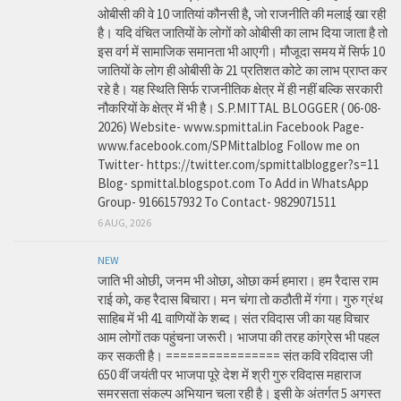
ओबीसी की वे 10 जातियां कौनसी है, जो राजनीति की मलाई खा रही
है। यदि वंचित जातियों के लोगों को ओबीसी का लाभ दिया जाता है तो
इस वर्ग में सामाजिक समानता भी आएगी। मौजूदा समय में सिर्फ 10
जातियों के लोग ही ओबीसी के 21 प्रतिशत कोटे का लाभ प्राप्त कर
रहे है। यह स्थिति सिर्फ राजनीतिक क्षेत्र में ही नहीं बल्कि सरकारी
नौकरियों के क्षेत्र में भी है। S.P.MITTAL BLOGGER ( 06-08-
2026) Website- www.spmittal.in Facebook Page-
www.facebook.com/SPMittalblog Follow me on
Twitter- https://twitter.com/spmittalblogger?s=11
Blog- spmittal.blogspot.com To Add in WhatsApp
Group- 9166157932 To Contact- 9829071511
6 AUG, 2026
NEW
जाति भी ओछी, जनम भी ओछा, ओछा कर्म हमारा। हम रैदास राम
राई को, कह रैदास बिचारा। मन चंगा तो कठौती में गंगा। गुरु ग्रंथ
साहिब में भी 41 वाणियों के शब्द। संत रविदास जी का यह विचार
आम लोगों तक पहुंचना जरूरी। भाजपा की तरह कांग्रेस भी पहल
कर सकती है। ================ संत कवि रविदास जी
650 वीं जयंती पर भाजपा पूरे देश में श्री गुरु रविदास महाराज
समरसता संकल्प अभियान चला रही है। इसी के अंतर्गत 5 अगस्त