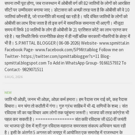
सपना तभी पूरा होगा, जब राजस्थान में ओबीसी वर्ग की 82 जातियों के लोगों को आरक्षित
सीटों पर उम्मीदवार बनाया जाए। डोटासरा को अच्छी तरह पता है कि ओबीसी की वे 10
जातियां कौनसी है, जो राजनीति की मलाई खा रही है। यदि वंचित जातियों के लोगों को
ओबीसी का लाभ दिया जाता है तो इस वर्ग में सामाजिक समानता भी आएगी। मौजूदा
समय में सिर्फ 10 जातियों के लोग ही ओबीसी के 21 प्रतिशत कोटे का लाभ प्राप्त कर
रहे है। यह स्थिति सिर्फ राजनीतिक क्षेत्र में ही नहीं बल्कि सरकारी नौकरियों के क्षेत्र में
भी है। S.P.MITTAL BLOGGER ( 06-08-2026) Website- www.spmittal.in
Facebook Page- www.facebook.com/SPMittalblog Follow me on
Twitter- https://twitter.com/spmittalblogger?s=11 Blog-
spmittal.blogspot.com To Add in WhatsApp Group- 9166157932 To
Contact- 9829071511
6 AUG, 2026
NEW
जाति भी ओछी, जनम भी ओछा, ओछा कर्म हमारा। हम रैदास राम राई को, कह रैदास
बिचारा। मन चंगा तो कठौती में गंगा। गुरु ग्रंथ साहिब में भी 41 वाणियों के शब्द। संत
रविदास जी का यह विचार आम लोगों तक पहुंचना जरूरी। भाजपा की तरह कांग्रेस भी
पहल कर सकती है। ================ संत कवि रविदास जी 650 वीं जयंती
पर भाजपा पूरे देश में श्री गुरु रविदास महाराज समरसता संकल्प अभियान चला रही
है। इसी के अंतर्गत 5 अगस्त को जयपुर में आयोजित एक समारोह में राजस्थान के