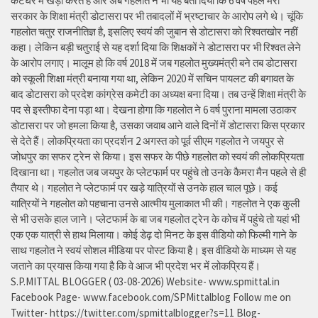
कटघरे में खड़ा करते हैं और अब गहलोत ने भी यह बता दिया कि 6 वर्ष पहले मेरी
सरकार के शिक्षा मंत्री डोटासरा पर भी तबादलों में भ्रष्टाचार के आरोप लगे थे। चूंकि
गहलोत चतुर राजनीतिज्ञ है, इसलिए स्वयं की जुबान से डोटासरा को रिश्वतखोर नहीं
कहा। लेकिन बड़ी चतुराई से यह दर्शा दिया कि शिक्षकों ने डोटासरा पर भी रिश्वत लेने
के आरोप लगाए। मालूम हो कि वर्ष 2018 में जब गहलोत मुख्यमंत्री बने तब डोटासरा
को स्कूली शिक्षा मंत्री बनाया गया था, लेकिन 2020 में सचिन पायलट की बगावत के
बाद डोटासरा को प्रदेश कांग्रेस कमेटी का अध्यक्ष बना दिया। तब उन्हें शिक्षा मंत्री के
पद से इस्तीफा देना पड़ा था। देखना होगा कि गहलोत ने 6 वर्ष पुराना मामला उठाकर
डोटासरा पर जो हमला किया है, उसका जवाब आने वाले दिनों में डोटासरा किस प्रकार
से देते हैं। लोकप्रियता का प्रदर्शन 2 अगस्त को पूर्व सीएम गहलोत ने जयपुर से
जोधपुर का सफर ट्रेन से किया। इस सफर के पीछे गहलोत को स्वयं की लोकप्रियता
दिखाना था। गहलोत जब जयपुर के प्लेटफार्म पर पहुंचे तो उनके कैमरा मैन पहले से ही
तैयार थे। गहलोत ने प्लेटफार्म पर खड़े यात्रियों से उनके हाल चाल पूछे। कई
यात्रियों ने गहलोत को पहचाना उनसे आत्मीय मुलाकात भी की। गहलोत ने एक कुली
से भी उसके हाल जाने। प्लेटफार्म के बा जब गहलोत ट्रेन के कोच में पहुंचे तो यहां भी
एक एक यात्री से हाथ मिलाया। कोई डेढ़ दो मिनट के इस वीडियो को फिल्मी गाने के
साथ गहलोत ने स्वयं सोशल मीडिया पर पोस्ट किया है। इस वीडियो के माध्यम से यह
जताने का प्रयास किया गया है कि वे आज भी प्रदेश भर में लोकप्रिय हैं।
S.P.MITTAL BLOGGER ( 03-08-2026) Website- www.spmittal.in
Facebook Page- www.facebook.com/SPMittalblog Follow me on
Twitter- https://twitter.com/spmittalblogger?s=11 Blog-