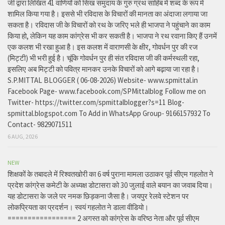
जी द्वारा लिखित 41 वाणियोंं को सिख समुदाय के गुरु ग्रंथ साहिब में शब्द के रूप में
शामिल किया गया है। इससे भी रविदास के विचारों की मानता का अंदाजा लगाया जा
सकता है। रविदास जी के विचारों को रथ के जरिए भले ही भाजपा ने पहुंचाने का काम
किया हो, लेकिन यह काम कांग्रेस भी कर सकती है। भाजपा ने रथ रवाना किए हैं उनमें
एक कलश भी रखा हुआ है। इस कलश में वाराणसी के क्षीर, गोवर्धन पुर की रज
(मिट्टी) भी भरी हुई है। चूंकि गोवर्धन पुर ही संत रविदास जी की कर्मस्थली रहा,
इसलिए अब मिट्टी को पवित्र मानकर उनके विचारों को आगे बढ़ाया जा रहा है।
S.P.MITTAL BLOGGER ( 06-08-2026) Website- www.spmittal.in
Facebook Page- www.facebook.com/SPMittalblog Follow me on
Twitter- https://twitter.com/spmittalblogger?s=11 Blog-
spmittal.blogspot.com To Add in WhatsApp Group- 9166157932 To
Contact- 9829071511
6 AUG, 2026
NEW
शिक्षकों के तबादले में रिश्वतखोरी का 6 वर्ष पुराना मामला उठाकर पूर्व सीएम गहलोत ने
प्रदेश कांग्रेस कमेटी के अध्यक्ष डोटासरा को 30 जुलाई वाले बयान का जवाब दिया।
यह डोटासरा के जले पर नमक छिड़कना जैसा है। जयपुर रेलवे स्टेशन पर
लोकप्रियता का प्रदर्शन। स्वयं गहलोत ने डाला वीडियो।
================= 2 अगस्त को कांग्रेस के वरिष्ठ नेता और पूर्व सीएम