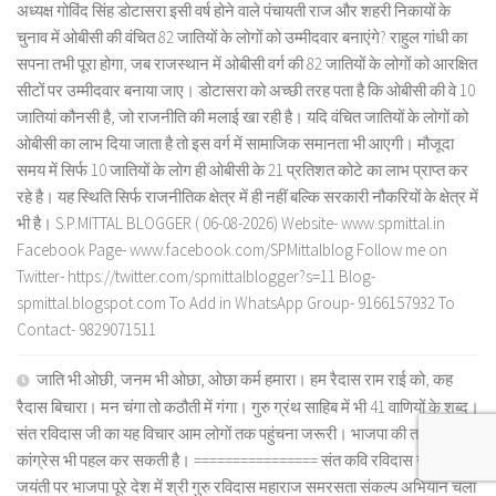
अध्यक्ष गोविंद सिंह डोटासरा इसी वर्ष होने वाले पंचायती राज और शहरी निकायों के
चुनाव में ओबीसी की वंचित 82 जातियों के लोगों को उम्मीदवार बनाएंगे? राहुल गांधी का
सपना तभी पूरा होगा, जब राजस्थान में ओबीसी वर्ग की 82 जातियों के लोगों को आरक्षित
सीटों पर उम्मीदवार बनाया जाए। डोटासरा को अच्छी तरह पता है कि ओबीसी की वे 10
जातियां कौनसी है, जो राजनीति की मलाई खा रही है। यदि वंचित जातियों के लोगों को
ओबीसी का लाभ दिया जाता है तो इस वर्ग में सामाजिक समानता भी आएगी। मौजूदा
समय में सिर्फ 10 जातियों के लोग ही ओबीसी के 21 प्रतिशत कोटे का लाभ प्राप्त कर
रहे है। यह स्थिति सिर्फ राजनीतिक क्षेत्र में ही नहीं बल्कि सरकारी नौकरियों के क्षेत्र में
भी है। S.P.MITTAL BLOGGER ( 06-08-2026) Website- www.spmittal.in
Facebook Page- www.facebook.com/SPMittalblog Follow me on
Twitter- https://twitter.com/spmittalblogger?s=11 Blog-
spmittal.blogspot.com To Add in WhatsApp Group- 9166157932 To
Contact- 9829071511
जाति भी ओछी, जनम भी ओछा, ओछा कर्म हमारा। हम रैदास राम राई को, कह
रैदास बिचारा। मन चंगा तो कठौती में गंगा। गुरु ग्रंथ साहिब में भी 41 वाणियों के शब्द।
संत रविदास जी का यह विचार आम लोगों तक पहुंचना जरूरी। भाजपा की तरह
कांग्रेस भी पहल कर सकती है। ================ संत कवि रविदास जी 650 वीं
जयंती पर भाजपा पूरे देश में श्री गुरु रविदास महाराज समरसता संकल्प अभियान चला