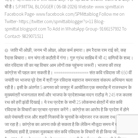
भी है। S.P.MITTAL BLOGGER ( 06-08-2026) Website- www.spmittal.in
Facebook Page- www.facebook.com/SPMittalblog Follow me on
Twitter- https://twitter.com/spmittalblogger?s=11 Blog-
spmittal.blogspot.com To Add in WhatsApp Group- 9166157932 To
Contact- 9829071511
जाति भी ओछी, जनम भी ओछा, ओछा कर्म हमारा। हम रैदास राम राई को, कह
रैदास बिचारा। मन चंगा तो कठौती में गंगा। गुरु ग्रंथ साहिब में भी 41 वाणियों के शब्द।
संत रविदास जी का यह विचार आम लोगों तक पहुंचना जरूरी। भाजपा की तरह
कांग्रेस भी पहल कर सकती है। ================ संत कवि रविदास जी 650 वीं
जयंती पर भाजपा पूरे देश में श्री गुरु रविदास महाराज समरसता संकल्प अभियान चला
रही है। इसी के अंतर्गत 5 अगस्त को जयपुर में आयोजित एक समारोह में राजस्थान के
मुख्यमंत्री भजनलाल शर्मा और भाजपा के प्रदेशाध्यक्ष मदन राठौड़ ने 245 रज कलश
रथ को हरी झंडी दिखाई। ये रथ प्रदेश के सभी 25 लोकसभा क्षेत्रों में संत कवि
रविदास के विचारों का प्रचार-प्रसार करेंगे। कांग्रेस का आरोप है कि प्रदेश में होने
वाले पंचायती राज और शहरी निकायों के चुनावों के मद्देनजर रज कलश रथ को घुमाया
जा रहा है। कांग्रेस का अपना तर्क हो सकता है कि लेकिन मौजूदा समय में समाज में जो
जातिवाद हावी है,उसका मुकाबला संत कवि रविदास के विचारों से ही किया जा सकता