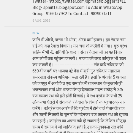
Twitter- https://twitter.com/spmittalblogger?s=11
Blog- spmittal.blogspot.com To Add in WhatsApp
Group- 9166157932 To Contact- 9829071511
6 AUG, 2026
NEW
जाति भी ओछी, जनम भी ओछा, ओछा कर्म हमारा। हम रैदास राम
राई को, कह रैदास बिचारा। मन चंगा तो कठौती में गंगा। गुरु ग्रंथ
साहिब में भी 41 वाणियों के शब्द। संत रविदास जी का यह विचार
आम लोगों तक पहुंचना जरूरी। भाजपा की तरह कांग्रेस भी पहल
कर सकती है। ================ संत कवि रविदास जी
650 वीं जयंती पर भाजपा पूरे देश में श्री गुरु रविदास महाराज
समरसता संकल्प अभियान चला रही है। इसी के अंतर्गत 5 अगस्त
को जयपुर में आयोजित एक समारोह में राजस्थान के मुख्यमंत्री
भजनलाल शर्मा और भाजपा के प्रदेशाध्यक्ष मदन राठौड़ ने 245
रज कलश रथ को हरी झंडी दिखाई। ये रथ प्रदेश के सभी 25
लोकसभा क्षेत्रों में संत कवि रविदास के विचारों का प्रचार-प्रसार
करेंगे। कांग्रेस का आरोप है कि प्रदेश में होने वाले पंचायती राज
और शहरी निकायों के चुनावों के मद्देनजर रज कलश रथ को घुमाया
जा रहा है। कांग्रेस का अपना तर्क हो सकता है कि लेकिन मौजूदा
समय में समाज में जो जातिवाद हावी है,उसका मुकाबला संत कवि