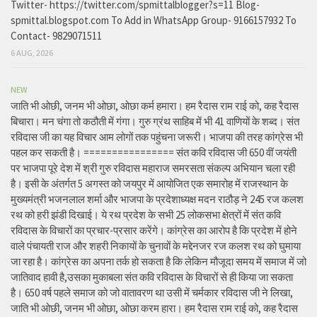
Twitter- https://twitter.com/spmittalblogger?s=11 Blog-
spmittal.blogspot.com To Add in WhatsApp Group- 9166157932 To
Contact- 9829071511
6 AUG, 2026
NEW
जाति भी ओछी, जनम भी ओछा, ओछा कर्म हमारा। हम रैदास राम राई को, कह रैदास
बिचारा। मन चंगा तो कठौती में गंगा। गुरु ग्रंथ साहिब में भी 41 वाणियों के शब्द। संत
रविदास जी का यह विचार आम लोगों तक पहुंचना जरूरी। भाजपा की तरह कांग्रेस भी
पहल कर सकती है। ================ संत कवि रविदास जी 650 वीं जयंती
पर भाजपा पूरे देश में श्री गुरु रविदास महाराज समरसता संकल्प अभियान चला रही
है। इसी के अंतर्गत 5 अगस्त को जयपुर में आयोजित एक समारोह में राजस्थान के
मुख्यमंत्री भजनलाल शर्मा और भाजपा के प्रदेशाध्यक्ष मदन राठौड़ ने 245 रज कलश
रथ को हरी झंडी दिखाई। ये रथ प्रदेश के सभी 25 लोकसभा क्षेत्रों में संत कवि
रविदास के विचारों का प्रचार-प्रसार करेंगे। कांग्रेस का आरोप है कि प्रदेश में होने
वाले पंचायती राज और शहरी निकायों के चुनावों के मद्देनजर रज कलश रथ को घुमाया
जा रहा है। कांग्रेस का अपना तर्क हो सकता है कि लेकिन मौजूदा समय में समाज में जो
जातिवाद हावी है,उसका मुकाबला संत कवि रविदास के विचारों से ही किया जा सकता
है। 650 वर्ष पहले समाज को जो वातावरण था उसी में चर्मकार रविदास जी ने लिखा,
जाति भी ओछी, जनम भी ओछा, ओछा करम हारा। हम रैदास राम राई को, कह रैदास