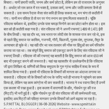
बिचारा। यानी हमारी जाति, जनम और कर्म छोटा है, लेकिन हम तो राजाराम के अनुचर
है। अर्थात् जो राम काज में रत भक्त है, उसका कर्म, जन्म और जाति कमतर कैसे हो
सकता है। उस समय रैदास जैसा संत कवि ही लिख सकता था, मन चंगा तो कठौती में
गंगा। यानी मन पवित्र है तो घर पर गंगा स्नान का पुण्य मिलता सकता है। चूंकि
रविदास चर्मकार थे, इसलिए उनके पास चमड़ा भिगोने का का छोटा बर्तन होता था। इस
बात को ही कठौती कहा गया है। संत रविदास जी ने अपनी रचनाएं 1489 से 1471 ईवी
के बीच लिखी। यह वह दौर था, जब भारत पर लोदी वंश के शासक राज कर रहे थे, इस
से पहले हिंदू समाज पर कासिम, गजनवी, गौरी, खिलजी, गुलाम वंश, तुगलक, तैमूर के
अत्याचार हो चुके थे। यह वही दौर था जब तलवार की नोंक पर हिंदुओं का धर्म परिवर्तन
कराया जा रहा था। तब संपूर्ण हिंदू समाज को एकजुट करने के लिए संत रविदास जी ने
रचनाएं लिखी। रविदास जी की रचनाएं यह बताती है कि हिंदू समाज को आज 650 वर्ष
बाद भी एकजुट करने की जरूरत है। यहां यह खासतौर से उल्लेखनीय है कि रविदास
जी द्वारा लिखित 41 वाणियोंं को सिख समुदाय के गुरु ग्रंथ साहिब में शब्द के रूप में
शामिल किया गया है। इससे भी रविदास के विचारों की मानता का अंदाजा लगाया जा
सकता है। रविदास जी के विचारों को रथ के जरिए भले ही भाजपा ने पहुंचाने का काम
किया हो, लेकिन यह काम कांग्रेस भी कर सकती है। भाजपा ने रथ रवाना किए हैं उनमें
एक कलश भी रखा हुआ है। इस कलश में वाराणसी के क्षीर, गोवर्धन पुर की रज
(मिट्टी) भी भरी हुई है। चूंकि गोवर्धन पुर ही संत रविदास जी की कर्मस्थली रहा,
इसलिए अब मिट्टी को पवित्र मानकर उनके विचारों को आगे बढ़ाया जा रहा है।
S.P.MITTAL BLOGGER ( 06-08-2026) Website- www.spmittal.in