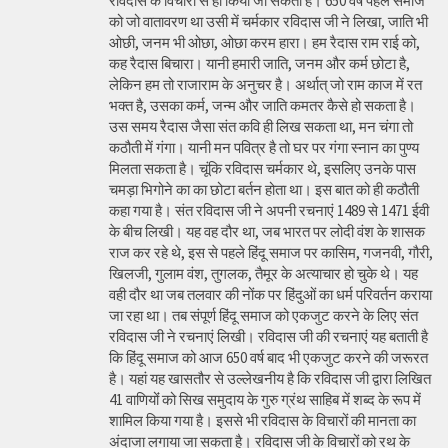
रविदास के विचारों से ही किया जा सकता है। 650 वर्ष पहले समाज
को जो वातावरण था उसी में चर्मकार रविदास जी ने लिखा, जाति भी
ओछी, जनम भी ओछा, ओछा करम हारा। हम रैदास राम राई को,
कह रैदास बिचारा। यानी हमारी जाति, जनम और कर्म छोटा है,
लेकिन हम तो राजाराम के अनुचर है। अर्थात् जो राम काज में रत
भक्त है, उसका कर्म, जन्म और जाति कमतर कैसे हो सकता है।
उस समय रैदास जैसा संत कवि ही लिख सकता था, मन चंगा तो
कठौती में गंगा। यानी मन पवित्र है तो घर पर गंगा स्नान का पुण्य
मिलता सकता है। चूंकि रविदास चर्मकार थे, इसलिए उनके पास
चमड़ा भिगोने का का छोटा बर्तन होता था। इस बात को ही कठौती
कहा गया है। संत रविदास जी ने अपनी रचनाएं 1489 से 1471 ईवी
के बीच लिखी। यह वह दौर था, जब भारत पर लोदी वंश के शासक
राज कर रहे थे, इस से पहले हिंदू समाज पर कासिम, गजनवी, गौरी,
खिलजी, गुलाम वंश, तुगलक, तैमूर के अत्याचार हो चुके थे। यह
वही दौर था जब तलवार की नोंक पर हिंदुओं का धर्म परिवर्तन कराया
जा रहा था। तब संपूर्ण हिंदू समाज को एकजुट करने के लिए संत
रविदास जी ने रचनाएं लिखी। रविदास जी की रचनाएं यह बताती है
कि हिंदू समाज को आज 650 वर्ष बाद भी एकजुट करने की जरूरत
है। यहां यह खासतौर से उल्लेखनीय है कि रविदास जी द्वारा लिखित
41 वाणियोंं को सिख समुदाय के गुरु ग्रंथ साहिब में शब्द के रूप में
शामिल किया गया है। इससे भी रविदास के विचारों की मानता का
अंदाजा लगाया जा सकता है। रविदास जी के विचारों को रथ के