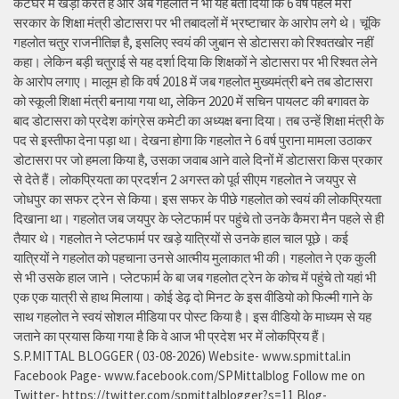
कटघरे में खड़ा करते हैं और अब गहलोत ने भी यह बता दिया कि 6 वर्ष पहले मेरी
सरकार के शिक्षा मंत्री डोटासरा पर भी तबादलों में भ्रष्टाचार के आरोप लगे थे। चूंकि
गहलोत चतुर राजनीतिज्ञ है, इसलिए स्वयं की जुबान से डोटासरा को रिश्वतखोर नहीं
कहा। लेकिन बड़ी चतुराई से यह दर्शा दिया कि शिक्षकों ने डोटासरा पर भी रिश्वत लेने
के आरोप लगाए। मालूम हो कि वर्ष 2018 में जब गहलोत मुख्यमंत्री बने तब डोटासरा
को स्कूली शिक्षा मंत्री बनाया गया था, लेकिन 2020 में सचिन पायलट की बगावत के
बाद डोटासरा को प्रदेश कांग्रेस कमेटी का अध्यक्ष बना दिया। तब उन्हें शिक्षा मंत्री के
पद से इस्तीफा देना पड़ा था। देखना होगा कि गहलोत ने 6 वर्ष पुराना मामला उठाकर
डोटासरा पर जो हमला किया है, उसका जवाब आने वाले दिनों में डोटासरा किस प्रकार
से देते हैं। लोकप्रियता का प्रदर्शन 2 अगस्त को पूर्व सीएम गहलोत ने जयपुर से
जोधपुर का सफर ट्रेन से किया। इस सफर के पीछे गहलोत को स्वयं की लोकप्रियता
दिखाना था। गहलोत जब जयपुर के प्लेटफार्म पर पहुंचे तो उनके कैमरा मैन पहले से ही
तैयार थे। गहलोत ने प्लेटफार्म पर खड़े यात्रियों से उनके हाल चाल पूछे। कई
यात्रियों ने गहलोत को पहचाना उनसे आत्मीय मुलाकात भी की। गहलोत ने एक कुली
से भी उसके हाल जाने। प्लेटफार्म के बा जब गहलोत ट्रेन के कोच में पहुंचे तो यहां भी
एक एक यात्री से हाथ मिलाया। कोई डेढ़ दो मिनट के इस वीडियो को फिल्मी गाने के
साथ गहलोत ने स्वयं सोशल मीडिया पर पोस्ट किया है। इस वीडियो के माध्यम से यह
जताने का प्रयास किया गया है कि वे आज भी प्रदेश भर में लोकप्रिय हैं।
S.P.MITTAL BLOGGER ( 03-08-2026) Website- www.spmittal.in
Facebook Page- www.facebook.com/SPMittalblog Follow me on
Twitter- https://twitter.com/spmittalblogger?s=11 Blog-