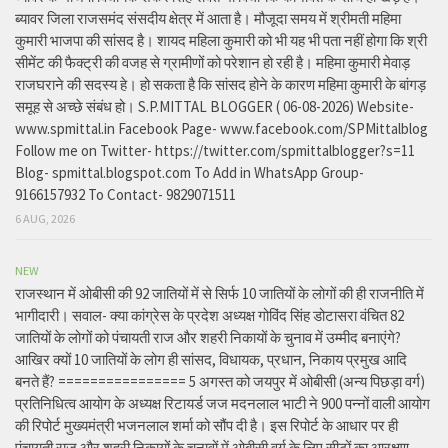
ब्यावर जिला राजसमंद संसदीय क्षेत्र में आता है। मौजूदा समय में श्रीमती महिमा
कुमारी भाजपा की सांसद है। शायद महिला कुमारी को भी यह भी पता नहीं होगा कि श्री
सीमेंट की फैक्ट्री की वजह से ग्रामीणों को परेशान हो रही है। महिमा कुमारी मेवाड़
राजघराने की सदस्य हे। हो सकता है कि सांसद होने के कारण महिमा कुमारी के बांगड़
समूह से अच्छे संबंध हो। S.P.MITTAL BLOGGER ( 06-08-2026) Website-
www.spmittal.in Facebook Page- www.facebook.com/SPMittalblog
Follow me on Twitter- https://twitter.com/spmittalblogger?s=11
Blog- spmittal.blogspot.com To Add in WhatsApp Group-
9166157932 To Contact- 9829071511
6 AUG, 2026
NEW
राजस्थान में ओबीसी की 92 जातियों में से सिर्फ 10 जातियों के लोगों की ही राजनीति में
भागीदारी। सवाल- क्या कांग्रेस के प्रदेश अध्यक्ष गोविंद सिंह डोटासरा वंचित 82
जातियों के लोगों को पंचायती राज और शहरी निकायों के चुनाव में उम्मीद बनाएंगे?
आखिर क्यों 10 जातियों के लोग ही सांसद, विधायक, प्रधान, निकाय प्रमुख आदि
बनते हैं? ================ 5 अगस्त को जयपुर में ओबीसी (अन्य पिछड़ा वर्ग)
प्रतिनिधित्व आयोग के अध्यक्ष रिटायर्ड जज मदनलाल भाटी ने 900 पन्नों वाली आयोग
की रिपोर्ट मुख्यमंत्री भजनलाल शर्मा को सौंप दी है। इस रिपोर्ट के आधार पर ही
पंचायती राज और शहरी निकायों के चुनावों में ओबीसी वर्ग के लिए सीटों का आरक्षण