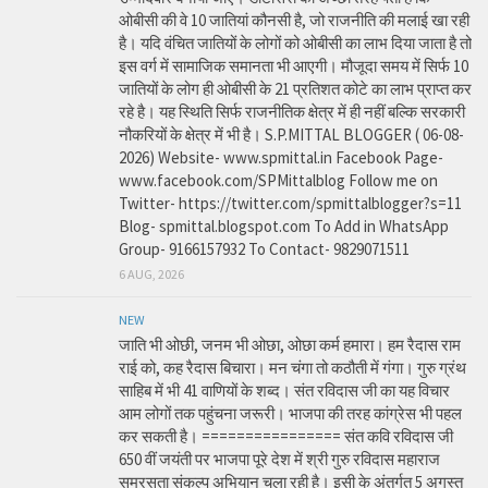
ओबीसी की वे 10 जातियां कौनसी है, जो राजनीति की मलाई खा रही
है। यदि वंचित जातियों के लोगों को ओबीसी का लाभ दिया जाता है तो
इस वर्ग में सामाजिक समानता भी आएगी। मौजूदा समय में सिर्फ 10
जातियों के लोग ही ओबीसी के 21 प्रतिशत कोटे का लाभ प्राप्त कर
रहे है। यह स्थिति सिर्फ राजनीतिक क्षेत्र में ही नहीं बल्कि सरकारी
नौकरियों के क्षेत्र में भी है। S.P.MITTAL BLOGGER ( 06-08-
2026) Website- www.spmittal.in Facebook Page-
www.facebook.com/SPMittalblog Follow me on
Twitter- https://twitter.com/spmittalblogger?s=11
Blog- spmittal.blogspot.com To Add in WhatsApp
Group- 9166157932 To Contact- 9829071511
6 AUG, 2026
NEW
जाति भी ओछी, जनम भी ओछा, ओछा कर्म हमारा। हम रैदास राम
राई को, कह रैदास बिचारा। मन चंगा तो कठौती में गंगा। गुरु ग्रंथ
साहिब में भी 41 वाणियों के शब्द। संत रविदास जी का यह विचार
आम लोगों तक पहुंचना जरूरी। भाजपा की तरह कांग्रेस भी पहल
कर सकती है। ================ संत कवि रविदास जी
650 वीं जयंती पर भाजपा पूरे देश में श्री गुरु रविदास महाराज
समरसता संकल्प अभियान चला रही है। इसी के अंतर्गत 5 अगस्त