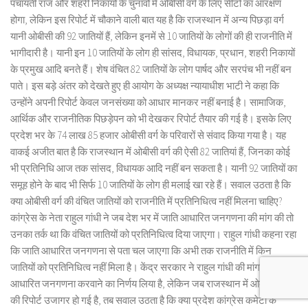
पंचायती राज और शहरी निकायों के चुनावों में ओबीसी वर्ग के लिए सीटों का आरक्षण
होगा, लेकिन इस रिपोर्ट में चौकाने वाली बात यह है कि राजस्थान में अन्य पिछड़ा वर्ग
यानी ओबीसी की 92 जातियों हैं, लेकिन इनमें से 10 जातियों के लोगों की ही राजनीति में
भागीदारी है। यानी इन 10 जातियों के लोग ही सांसद, विधायक, प्रधान, शहरी निकायों
के प्रमुख आदि बनते हैं। शेष वंचित 82 जातियों के लोग पार्षद और सरपंच भी नहीं बन
पाते। इस बड़े अंतर को देखते हुए ही आयोग के अध्यक्ष न्यायाधीश भाटी ने कहा कि
उन्होंने अपनी रिपोर्ट केवल जनसंख्या को आधार मानकर नहीं बनाई है। सामाजिक,
आर्थिक और राजनीतिक पिछड़ेपन को भी देखकर रिपोर्ट तैयार की गई है। इसके लिए
प्रदेश भर के 74 लाख 85 हजार ओबीसी वर्ग के परिवारों से संवाद किया गया है। यह
वाकई अजीत बात है कि राजस्थान में ओबीसी वर्ग की ऐसी 82 जातियां हैं, जिनका कोई
भी प्रतिनिधि आज तक सांसद, विधायक आदि नहीं बन सकता है। यानी 92 जातियों का
समूह होने के बाद भी सिर्फ 10 जातियों के लोग ही मलाई खा रहे हैं। सवाल उठता है कि
क्या ओबीसी वर्ग की वंचित जातियों को राजनीति में प्रतिनिधित्व नहीं मिलना चाहिए?
कांग्रेस के नेता राहुल गांधी ने जब देश भर में जाति आधारित जनगणना की मांग की तो
उनका तर्क था कि वंचित जातियों को प्रतिनिधित्व दिया जाएगा। राहुल गांधी कहना रहा
कि जाति आधारित जनगणना से पता चल जाएगा कि अभी तक राजनीति में किन
जातियों को प्रतिनिधित्व नहीं मिला है। केंद्र सरकार ने राहुल गांधी की मांग पर जाति
आधारित जनगणना करवाने का निर्णय लिया है, लेकिन जब राजस्थान में ओबीसी वर्ग
की रिपोर्ट उजागर हो गई है, तब सवाल उठता है कि क्या प्रदेश कांग्रेस कमेटी के