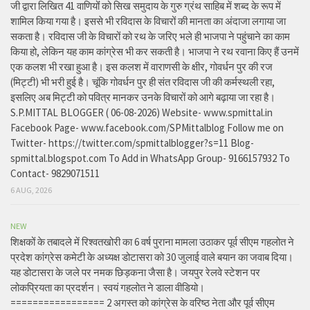
जी द्वारा लिखित 41 वाणियोंं को सिख समुदाय के गुरु ग्रंथ साहिब में शब्द के रूप में
शामिल किया गया है। इससे भी रविदास के विचारों की मानता का अंदाजा लगाया जा
सकता है। रविदास जी के विचारों को रथ के जरिए भले ही भाजपा ने पहुंचाने का काम
किया हो, लेकिन यह काम कांग्रेस भी कर सकती है। भाजपा ने रथ रवाना किए हैं उनमें
एक कलश भी रखा हुआ है। इस कलश में वाराणसी के क्षीर, गोवर्धन पुर की रज
(मिट्टी) भी भरी हुई है। चूंकि गोवर्धन पुर ही संत रविदास जी की कर्मस्थली रहा,
इसलिए अब मिट्टी को पवित्र मानकर उनके विचारों को आगे बढ़ाया जा रहा है।
S.P.MITTAL BLOGGER ( 06-08-2026) Website- www.spmittal.in
Facebook Page- www.facebook.com/SPMittalblog Follow me on
Twitter- https://twitter.com/spmittalblogger?s=11 Blog-
spmittal.blogspot.com To Add in WhatsApp Group- 9166157932 To
Contact- 9829071511
6 AUG, 2026
NEW
शिक्षकों के तबादले में रिश्वतखोरी का 6 वर्ष पुराना मामला उठाकर पूर्व सीएम गहलोत ने
प्रदेश कांग्रेस कमेटी के अध्यक्ष डोटासरा को 30 जुलाई वाले बयान का जवाब दिया।
यह डोटासरा के जले पर नमक छिड़कना जैसा है। जयपुर रेलवे स्टेशन पर
लोकप्रियता का प्रदर्शन। स्वयं गहलोत ने डाला वीडियो।
================= 2 अगस्त को कांग्रेस के वरिष्ठ नेता और पूर्व सीएम