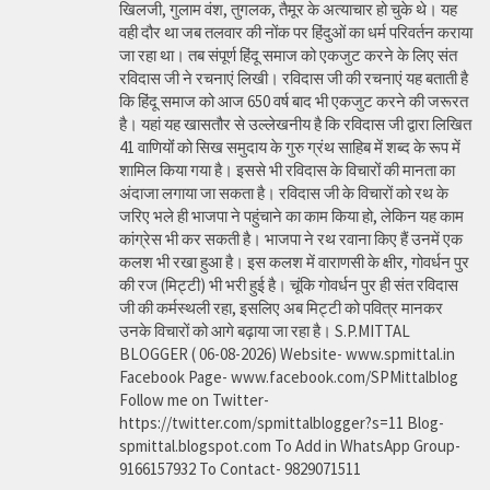
खिलजी, गुलाम वंश, तुगलक, तैमूर के अत्याचार हो चुके थे। यह
वही दौर था जब तलवार की नोंक पर हिंदुओं का धर्म परिवर्तन कराया
जा रहा था। तब संपूर्ण हिंदू समाज को एकजुट करने के लिए संत
रविदास जी ने रचनाएं लिखी। रविदास जी की रचनाएं यह बताती है
कि हिंदू समाज को आज 650 वर्ष बाद भी एकजुट करने की जरूरत
है। यहां यह खासतौर से उल्लेखनीय है कि रविदास जी द्वारा लिखित
41 वाणियोंं को सिख समुदाय के गुरु ग्रंथ साहिब में शब्द के रूप में
शामिल किया गया है। इससे भी रविदास के विचारों की मानता का
अंदाजा लगाया जा सकता है। रविदास जी के विचारों को रथ के
जरिए भले ही भाजपा ने पहुंचाने का काम किया हो, लेकिन यह काम
कांग्रेस भी कर सकती है। भाजपा ने रथ रवाना किए हैं उनमें एक
कलश भी रखा हुआ है। इस कलश में वाराणसी के क्षीर, गोवर्धन पुर
की रज (मिट्टी) भी भरी हुई है। चूंकि गोवर्धन पुर ही संत रविदास
जी की कर्मस्थली रहा, इसलिए अब मिट्टी को पवित्र मानकर
उनके विचारों को आगे बढ़ाया जा रहा है। S.P.MITTAL
BLOGGER ( 06-08-2026) Website- www.spmittal.in
Facebook Page- www.facebook.com/SPMittalblog
Follow me on Twitter-
https://twitter.com/spmittalblogger?s=11 Blog-
spmittal.blogspot.com To Add in WhatsApp Group-
9166157932 To Contact- 9829071511