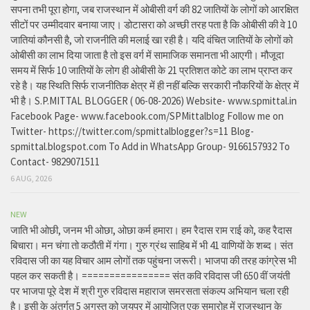
सपना तभी पूरा होगा, जब राजस्थान में ओबीसी वर्ग की 82 जातियों के लोगों को आरक्षित
सीटों पर उम्मीदवार बनाया जाए। डोटासरा को अच्छी तरह पता है कि ओबीसी की वे 10
जातियां कौनसी है, जो राजनीति की मलाई खा रही है। यदि वंचित जातियों के लोगों को
ओबीसी का लाभ दिया जाता है तो इस वर्ग में सामाजिक समानता भी आएगी। मौजूदा
समय में सिर्फ 10 जातियों के लोग ही ओबीसी के 21 प्रतिशत कोटे का लाभ प्राप्त कर
रहे है। यह स्थिति सिर्फ राजनीतिक क्षेत्र में ही नहीं बल्कि सरकारी नौकरियों के क्षेत्र में
भी है। S.P.MITTAL BLOGGER ( 06-08-2026) Website- www.spmittal.in
Facebook Page- www.facebook.com/SPMittalblog Follow me on
Twitter- https://twitter.com/spmittalblogger?s=11 Blog-
spmittal.blogspot.com To Add in WhatsApp Group- 9166157932 To
Contact- 9829071511
6 AUG, 2026
NEW
जाति भी ओछी, जनम भी ओछा, ओछा कर्म हमारा। हम रैदास राम राई को, कह रैदास
बिचारा। मन चंगा तो कठौती में गंगा। गुरु ग्रंथ साहिब में भी 41 वाणियों के शब्द। संत
रविदास जी का यह विचार आम लोगों तक पहुंचना जरूरी। भाजपा की तरह कांग्रेस भी
पहल कर सकती है। ================ संत कवि रविदास जी 650 वीं जयंती
पर भाजपा पूरे देश में श्री गुरु रविदास महाराज समरसता संकल्प अभियान चला रही
है। इसी के अंतर्गत 5 अगस्त को जयपुर में आयोजित एक समारोह में राजस्थान के