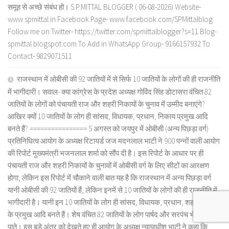
समूह से अच्छे संबंध हो। S.P.MITTAL BLOGGER ( 06-08-2026) Website-
www.spmittal.in Facebook Page- www.facebook.com/SPMittalblog
Follow me on Twitter- https://twitter.com/spmittalblogger?s=11 Blog-
spmittal.blogspot.com To Add in WhatsApp Group- 9166157932 To
Contact- 9829071511
राजस्थान में ओबीसी की 92 जातियों में से सिर्फ 10 जातियों के लोगों की ही राजनीति
में भागीदारी। सवाल- क्या कांग्रेस के प्रदेश अध्यक्ष गोविंद सिंह डोटासरा वंचित 82
जातियों के लोगों को पंचायती राज और शहरी निकायों के चुनाव में उम्मीद बनाएंगे?
आखिर क्यों 10 जातियों के लोग ही सांसद, विधायक, प्रधान, निकाय प्रमुख आदि
बनते हैं? ================ 5 अगस्त को जयपुर में ओबीसी (अन्य पिछड़ा वर्ग)
प्रतिनिधित्व आयोग के अध्यक्ष रिटायर्ड जज मदनलाल भाटी ने 900 पन्नों वाली आयोग
की रिपोर्ट मुख्यमंत्री भजनलाल शर्मा को सौंप दी है। इस रिपोर्ट के आधार पर ही
पंचायती राज और शहरी निकायों के चुनावों में ओबीसी वर्ग के लिए सीटों का आरक्षण
होगा, लेकिन इस रिपोर्ट में चौकाने वाली बात यह है कि राजस्थान में अन्य पिछड़ा वर्ग
यानी ओबीसी की 92 जातियों हैं, लेकिन इनमें से 10 जातियों के लोगों की ही राजनीति में
भागीदारी है। यानी इन 10 जातियों के लोग ही सांसद, विधायक, प्रधान, शहरी निकायों
के प्रमुख आदि बनते हैं। शेष वंचित 82 जातियों के लोग पार्षद और सरपंच भी नहीं बन
पाते। इस बड़े अंतर को देखते हुए ही आयोग के अध्यक्ष न्यायाधीश भाटी ने कहा कि