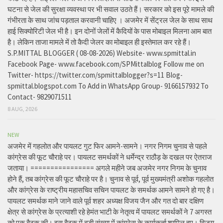
घटना से जेल की सुरक्षा व्यवस्था पर भी सवाल उठते हैं। सरकार को इस पूरे मामले की
गंभीरता के साथ जांच पड़ताल करवानी चाहिए । अजमेर में सेंट्रल जेल के साथ साथ
हाई सिक्योरिटी जेल भी है। इन दोनों जेलों में कैदियों के पास मोबाइल मिलना आम बात
है। लेकिन ताजा मामले में तो कैदी जेलर का मोबाइल ही इस्तेमाल कर रहे हैं।
S.P.MITTAL BLOGGER ( 08-08-2026) Website- www.spmittal.in
Facebook Page- www.facebook.com/SPMittalblog Follow me on
Twitter- https://twitter.com/spmittalblogger?s=11 Blog-
spmittal.blogspot.com To Add in WhatsApp Group- 9166157932 To
Contact- 9829071511
8 AUG, 2026
NEW
अजमेर में गहलोत और पायलट गुट फिर आमने-सामने। नगर निगम चुनाव से पहले
कांग्रेस की फूट चौराहे पर। पायलट समर्थकों ने धर्मेन्द्र राठौड़ के दखल पर ऐतराज
जताया। ================ अगले महीने जब अजमेर नगर निगम के चुनाव
होने हैं, तब कांग्रेस की फूट चौराहे पर है। चुनाव से पूर्व, पूर्व मुख्यमंत्री अशोक गहलोत
और कांग्रेस के राष्ट्रीय महासचिव सचिन पायलट के समर्थक आमने सामने हो गए है।
पायलट समर्थक माने जाने वाले पूर्व शहर अध्यक्ष विजय जैन और गत दो बार दक्षिण
क्षेत्र से कांग्रेस के प्रत्याशी रहे हेमंत भाटी के नेतृत्व में पायलट समर्थकों ने 7 अगस्त
को एक बैठक की। इस बैठक में बड़ी संख्या में कांग्रेस के कार्यकर्ता शामिल हुए। विजय