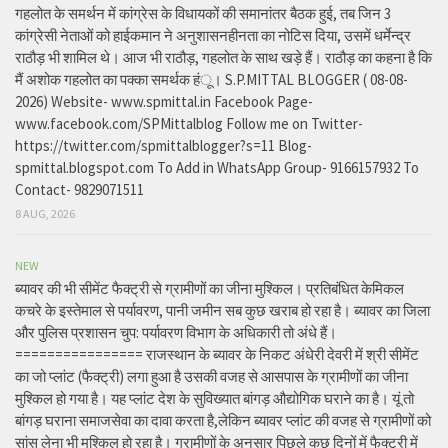
गहलोत के समर्थन में कांग्रेस के विधायकों की समानांतर बैठक हुई, तब जिन 3
कांग्रेसी नेताओं को हाईकमान ने अनुशासनहीनता का नोटिस दिया, उसमें धर्मेन्द्र
राठौड़ भी शामिल थे। आज भी राठौड़, गहलोत के साथ खड़े हैं। राठौड़ का कहना है कि
मैं अशोक गहलोत का पक्का समर्थक हंू। S.P.MITTAL BLOGGER ( 08-08-
2026) Website- www.spmittal.in Facebook Page-
www.facebook.com/SPMittalblog Follow me on Twitter-
https://twitter.com/spmittalblogger?s=11 Blog-
spmittal.blogspot.com To Add in WhatsApp Group- 9166157932 To
Contact- 9829071511
8 AUG, 2026
NEW
ब्यावर की भी सीमेंट फैक्ट्री से ग्रामीणों का जीना मुश्किल। प्रतिबंधित केमिकल
कचरे के इस्तेमाल से पर्यावरण, पानी जमीन सब कुछ खराब हो रहा है। ब्यावर का जिला
और पुलिस प्रशासन चुप: पर्यावरण विभाग के अधिकारी तो अंधे हैं।
================ राजस्थान के ब्यावर के निकट अंधेरी देवरी में श्री सीमेंट
का जो प्लांट (फैक्ट्री) लगा हुआ है उसकी वजह से आसपास के ग्रामीणों का जीना
मुश्किल हो गया है। यह प्लांट देश के सुविख्यात बांगड़ औद्योगिक घराने का है। यूं तो
बांगड़ घराना समाजसेवा का दावा करता है,लेकिन ब्यावर प्लांट की वजह से ग्रामीणों को
सांस लेना भी मुश्किल हो रहा है। ग्रामीणों के अनुसार पिछले कुछ दिनों में फैक्ट्री में